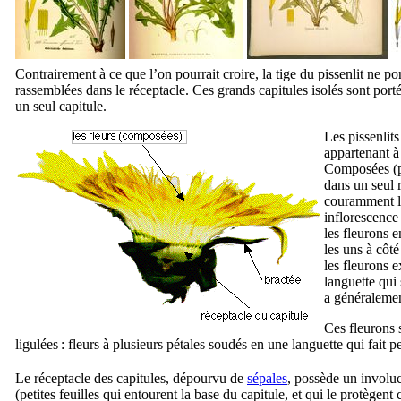
Contrairement à ce que l’on pourrait croire, la tige du pissenlit ne po
rassemblées dans le réceptacle. Ces grands capitules isolés sont port
un seul capitule.
Les pissenlits
appartenant à
Composées (pl
dans un seul 
couramment la 
inflorescence 
les fleurons e
les uns à côt
les fleurons e
languette qui 
a généralemen
Ces fleurons 
ligulées : fleurs à plusieurs pétales soudés en une languette qui fait 
Le réceptacle des capitules, dépourvu de
sépales
, possède un involu
(petites feuilles qui entourent la base du capitule, et qui le protège