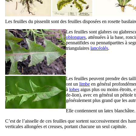
Les feuilles du pissenlit sont des feuilles disposées en rosette basilair
Les feuilles sont glabres ou glabresc
oblongues
, atténuées à la base, ronc
pennatifides ou pennatipartites à se
triangulaires
lancéolés
.
Les feuilles peuvent prendre des taill
ont un
limbe
en général profondément
à
lobes
aigus plus ou moins étroits, 
de-lion), avec en général un pétiole t
généralement plus grand que les autr
Elle contiennent un latex blanchâtre.
C’est de l’aisselle de ces feuilles que sortent successivement des ha
verticales allongées et creuses, portant chacune un seul capitule.