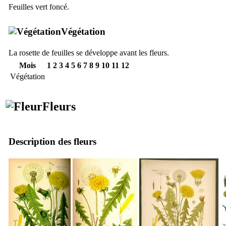
Feuilles vert foncé.
Végétation
La rosette de feuilles se développe avant les fleurs.
Mois
1
2
3
4
5
6
7
8
9
10
11
12
Végétation
Fleurs
Description des fleurs