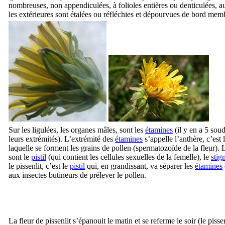
nombreuses, non appendiculées, à folioles entières ou denticulées, 
les extérieures sont étalées ou réfléchies et dépourvues de bord me
Sur les ligulées, les organes mâles, sont les
étamines
(il y en a 5 soud
leurs extrémités). L’extrémité des
étamines
s’appelle l’anthère, c’est 
laquelle se forment les grains de pollen (spermatozoïde de la fleur).
sont le
pistil
(qui contient les cellules sexuelles de la femelle), le
stig
le pissenlit, c’est le
pistil
qui, en grandissant, va séparer les
étamines
aux insectes butineurs de prélever le pollen.
La fleur de pissenlit s’épanouit le matin et se referme le soir (le piss