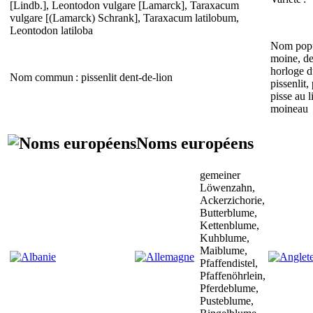
[Lindb.],
Leontodon vulgare
[Lamarck],
Taraxacum
vulgare
[(Lamarck) Schrank],
Taraxacum latilobum
,
Leontodon latiloba
Nom popu
moine, den
horloge du
Nom commun
: pissenlit dent-de-lion
pissenlit,
pisse au l
moineau
Noms européens
gemeiner
Löwenzahn,
Ackerzichorie,
Butterblume,
Kettenblume,
Kuhblume,
Maiblume,
Pfaffendistel,
Pfaffenöhrlein,
Pferdeblume,
Pusteblume,