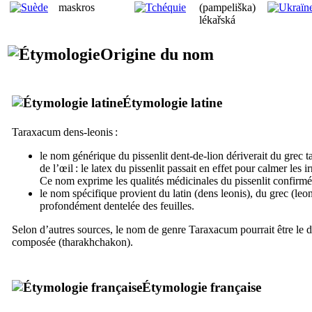
maskros
(pampeliška)
lékařská
Origine du nom
Étymologie latine
Taraxacum dens-leonis
:
le nom générique du pissenlit dent-de-lion dériverait du grec
t
de l’œil : le latex du pissenlit passait en effet pour calmer les ir
Ce nom exprime les qualités médicinales du pissenlit confirmée
le nom spécifique provient du latin (
dens leonis
), du grec (
leo
profondément dentelée des feuilles.
Selon d’autres sources, le nom de genre
Taraxacum
pourrait être le
composée (
tharakhchakon
).
Étymologie française