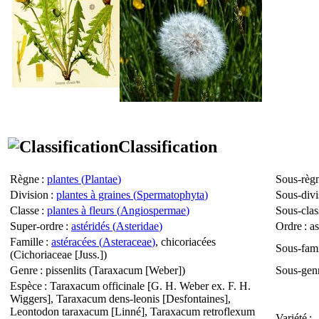
Classification
Règne
:
plantes (
Plantae
)
Sous-règ
Division
:
plantes à graines (
Spermatophyta
)
Sous-divi
Classe
:
plantes à fleurs (
Angiospermae
)
Sous-clas
Super-ordre
:
astéridés (
Asteridae
)
Ordre
: as
Famille
:
astéracées (
Asteraceae
)
, chicoriacées
Sous-fami
(
Cichoriaceae
[Juss.])
Genre
: pissenlits (
Taraxacum
[Weber])
Sous-gen
Espèce
:
Taraxacum officinale
[G. H. Weber ex. F. H.
Wiggers],
Taraxacum dens-leonis
[Desfontaines],
Leontodon taraxacum
[Linné],
Taraxacum retroflexum
Variété
: