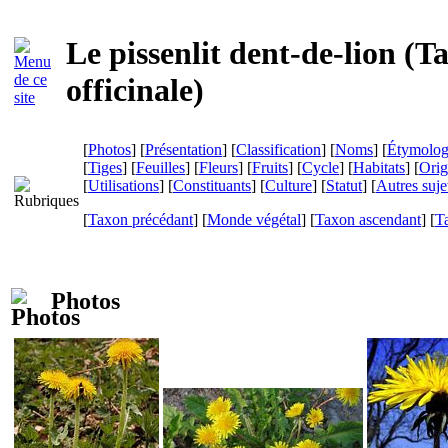
Le pissenlit dent-de-lion (
T
officinale
)
[
Photos
] [
Présentation
] [
Classification
] [
Noms
] [
Étymolog
[
Tiges
] [
Feuilles
] [
Fleurs
] [
Fruits
] [
Cycle
] [
Habitats
] [
Orig
[
Utilisations
] [
Constituants
] [
Culture
] [
Statut
] [
Autres suje
[
Taxon précédant
] [
Monde végétal
] [
Taxon ascendant
] [
T
Photos