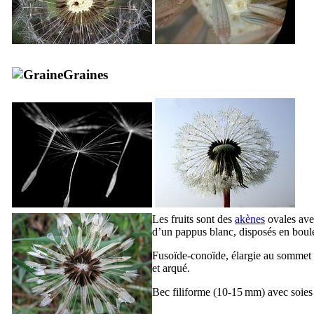
Graines
Les fruits sont des
akènes
ovales ave
d’un pappus blanc, disposés en boul
Fusoïde-conoïde, élargie au sommet 
et arqué.
Bec filiforme (10-15 mm) avec soies 