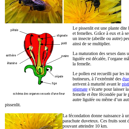
Le pissenlit est une plante dit
et femelles. Grâce à eux et à se
un insecte (abeille ou autre) pe
ainsi de se multiplier.
La maturation des sexes dans u
ligulée est décalée, l’organe m
la femelle.
Le pollen est recueilli par les i
butineurs, à l’extrémité des
éta
arrivent à maturité avant le
pisti
stigmate
s’écarte pour laisser la
femelle et être fécondée par le
autre ligulée ou même d’un aut
pissenlit.
La fécondation donne naissance à un f
parachute duveteux. Ces fruits sont d
pouvant atteindre 10 km.