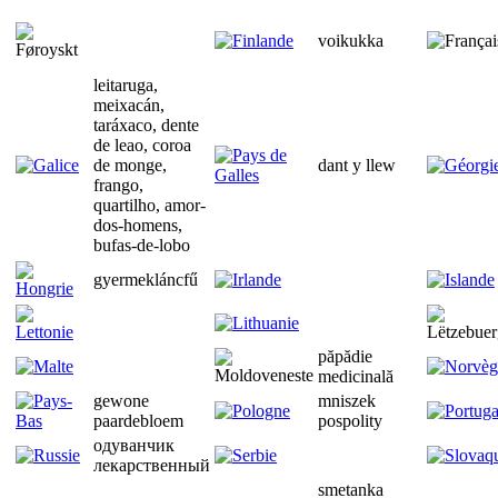
voikukka
leitaruga,
meixacán,
taráxaco, dente
de leao, coroa
de monge,
dant y llew
frango,
quartilho, amor-
dos-homens,
bufas-de-lobo
gyermekláncfű
păpădie
medicinală
gewone
mniszek
paardebloem
pospolity
одуванчик
лекарственный
smetanka