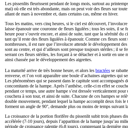
Les pissenlits fleurissent pendant de longs mois, surtout au printemp
mai) où elle est très abondante, mais on peut voir des fleurs sur toute
allant de mars à novembre et, dans certains cas, même en hiver.
Tous les matins, vers cinq heures, si le ciel est découvert, l’involucre
laisse épanouir une couronne de fleurs ligulées ; tous les soirs, il se
heure pour s’ouvrir encore, et ainsi de suite, tant que la sérénité du ci
tant qu’il reste des fleurs ligulées à épanouir. Comme ces fleurs sont 
nombreuses, il est rare que l’involucre attende le développement des
sont au centre, et qui d’ailleurs sont presque toujours stériles ; il se 
serrant ces fleurs stériles, les forçant à se détacher et à sortir en une 
ainsi chassée par le développement des aigrettes.
La maturité arrive de très bonne heure, et alors les
bractées
se rabatte
renverse, et l’on voit apparaître une boule d’achaines aigrettes qui se
Les phénomènes qui se passent dans le capitule sont accompagnés 
concomitants de la hampe. Après l’anthèse, celle-ci m effet se couche 
pendant ce temps, une autre hampe s’est dressée verticalement pour u
couchera à son tour, et ainsi de suite. Chacune de ces hampes se relè
double mouvement, pendant lequel la hampe accomplit deux fois le tr
forment un angle de 90°, demande plus ou moins de temps suivant la 
La croissance de la portion florifère du pissenlit subit trois phases di
accélérée (7-10 jours), depuis l’apparition de la hampe jusqu’au milie
période de croissance ralentie (6-8 jours), comprenant la dernière mo