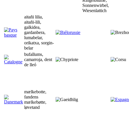
Ringelblume,
Sonnenwirbel,
Wiesenlattich
aitañi lilia,
aitañi-lili,
galkidea,
gardanbera,
lumabelar,
orikatxa, sorgin-
belar
bufallums,
camarroja, dent
de lleó
mælkebotte,
fandens
mælkebøtte,
løvetand