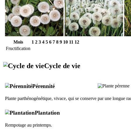
Mois
1
2
3
4
5
6
7
8
9
10
11
12
Fructification
Cycle de vie
Pérennité
Plante parthénogénétique, vivace, qui se conserve par une longue rac
Plantation
Rempotage au printemps.