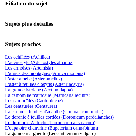
Filiation du sujet
Sujets plus détaillés
Sujets proches
Les achillées (Achillea)
L'adénostyle (Adenostyles alliariae)
Les armoises (Artemisia)
L'arnica des montagnes (Arnica montana)
L'aster amelle (Aster amellus)
L'aster à feuilles d'osyris (Aster linosyris)
La grande bardane (Arctium lappa)
La camomille matricaire (Matricaria recutita)
Les carduoïdés (Carduoideae)
Les centaurées (Centaurea)
La carline à feuilles d'acanthe (Carlina acanthifolia)
Le doronic à feuilles cordées (Doronicum pardalianches)
Le doronic d'Autriche (Doronicum austriacum)
L'eupatoire chanvrine (Eupatorium cannabinum)
La grande marguerite (Leucanthemum vulgare)