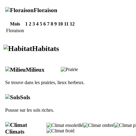
Floraison
Mois
1
2
3
4
5
6
7
8
9
10
11
12
Floraison
Habitats
Milieux
Se trouve dans les prairies, lieux herbeux.
Sols
Pousse sur les sols riches.
Climats