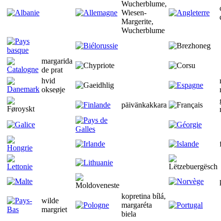
Wucherblume,
Wiesen-
Margerite,
Wucherblume
margarida
de prat
hvid
okseøje
päivänkakkara
kopretina bílá,
wilde
margaréta
margriet
biela