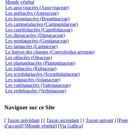
Monde végétal
Les apocynacées (Apocynaceae)
Les astéracées (Asteraceae)
Les boraginacées (Boraginaceae)
Les campanulacées (Campanulaceae)
Les caprifoliacées (Caprifoliaceae)
Les dipsacacées (Dipsacaceae)
Les gentianacées (Gentianaceae)
Les lamiacées (Lamiaceae)
Le liseron des champs (Convolvulus arvensis)
Les oléacées (Oleaceae)
Les plantaginacées (Plantaginaceae)
Les rubiacées (Rubiaceae)
Les scrofulariacées (Scrophulariaceae)
Les solanacées (Solanaceae)
Les valérianacées (Valerianaceae)
Les verbénacées (Verbenaceae)
Naviguer sur ce Site
[
Taxon précédant
] [
Taxon ascendant
] [
Taxon suivant
] [
Page
d’accueil
] [
Monde végétal
] [
Via Gallica
]