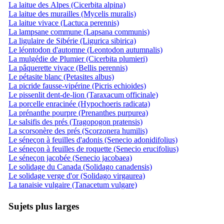
La laitue des Alpes (Cicerbita alpina)
La laitue des murailles (Mycelis muralis)
La laitue vivace (Lactuca perennis)
La lampsane commune (Lapsana communis)
La ligulaire de Sibérie (Ligurica sibirica)
Le léontodon d'automne (Leontodon autumnalis)
La mulgédie de Plumier (Cicerbita plumieri)
La pâquerette vivace (Bellis perennis)
Le pétasite blanc (Petasites albus)
La picride fausse-vipérine (Picris echioides)
Le pissenlit dent-de-lion (Taraxacum officinale)
La porcelle enracinée (Hypochoeris radicata)
La prénanthe pourpre (Prenanthes purpurea)
Le salsifis des prés (Tragopogon pratensis)
La scorsonère des prés (Scorzonera humilis)
Le séneçon à feuilles d'adonis (Senecio adonidifolius)
Le séneçon à feuilles de roquette (Senecio erucifolius)
Le séneçon jacobée (Senecio jacobaea)
Le solidage du Canada (Solidago canadensis)
Le solidage verge d'or (Solidago virgaurea)
La tanaisie vulgaire (Tanacetum vulgare)
Sujets plus larges