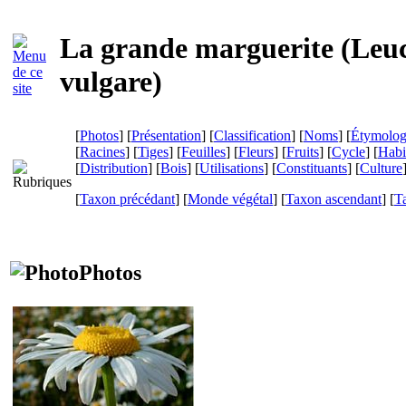
La grande marguerite (
Leu
vulgare
)
[
Photos
] [
Présentation
] [
Classification
] [
Noms
] [
Étymolog
[
Racines
] [
Tiges
] [
Feuilles
] [
Fleurs
] [
Fruits
] [
Cycle
] [
Habi
[
Distribution
] [
Bois
] [
Utilisations
] [
Constituants
] [
Culture
[
Taxon précédant
] [
Monde végétal
] [
Taxon ascendant
] [
T
Photos