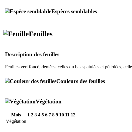
Espèces semblables
Feuilles
Description des feuilles
Feuilles vert foncé, dentées, celles du bas spatulées et pétiolées, cel
Couleurs des feuilles
Végétation
Mois
1
2
3
4
5
6
7
8
9
10
11
12
Végétation