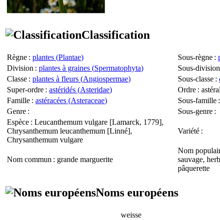
Classification
Règne
:
plantes (
Plantae
)
Sous-règne
:
Division
:
plantes à graines (
Spermatophyta
)
Sous-division
Classe
:
plantes à fleurs (
Angiospermae
)
Sous-classe
:
Super-ordre
:
astéridés (
Asteridae
)
Ordre
: astéra
Famille
:
astéracées (
Asteraceae
)
Sous-famille
:
Genre
:
Sous-genre
:
Espèce
:
Leucanthemum vulgare
[Lamarck, 1779],
Chrysanthemum leucanthemum
[Linné],
Variété
:
Chrysanthemum vulgare
Nom populai
Nom commun
: grande marguerite
sauvage, herb
pâquerette
Noms européens
weisse