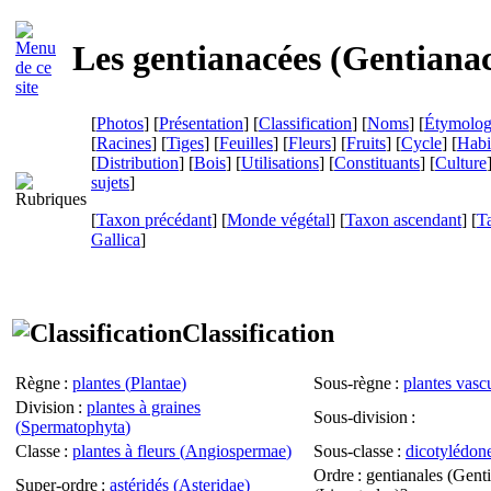
Les gentianacées (
Gentiana
[
Photos
] [
Présentation
] [
Classification
] [
Noms
] [
Étymolog
[
Racines
] [
Tiges
] [
Feuilles
] [
Fleurs
] [
Fruits
] [
Cycle
] [
Habi
[
Distribution
] [
Bois
] [
Utilisations
] [
Constituants
] [
Culture
sujets
]
[
Taxon précédant
] [
Monde végétal
] [
Taxon ascendant
] [
T
Gallica
]
Classification
Règne
:
plantes (
Plantae
)
Sous-règne
:
plantes vascu
Division
:
plantes à graines
Sous-division
:
(
Spermatophyta
)
Classe
:
plantes à fleurs (
Angiospermae
)
Sous-classe
:
dicotylédone
Ordre
: gentianales (
Genti
Super-ordre
:
astéridés (
Asteridae
)