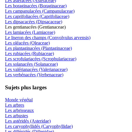
Les astéracées (Asteraceae)
Les boraginacées (Boraginaceae)
Les campanulacées (Campanulaceae)
Les caprifoliacées (Caprifoliaceae)
Les dipsacacées (Dipsacaceae)
Les gentianacées (Gentianaceae)
Les lamiacées (Lamiaceae)
Le liseron des champs (Convolvulus arvensis)
Les oléacées (Oleaceae)
Les plantaginacées (Plantaginaceae)
Les rubiacées (Rubiaceae)
Les scrofulariacées (Scrophulariaceae)
Les solanacées (Solanaceae)
Les valérianacées (Valerianaceae)
Les verbénacées (Verbenaceae)
Sujets plus larges
Monde végétal
Les arbres
Les arbrisseaux
Les arbustes
Les astéridés (Asteridae)
Les caryophyllidés (Caryophyllidae)
Les dillénidés (Dillenidae)