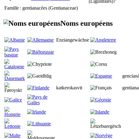
(
Ligustrales
)?
Famille
: gentianacées (Gentianaceae)
Noms européens
Enziangewächse
gencian
katkerokasvit
gentiana