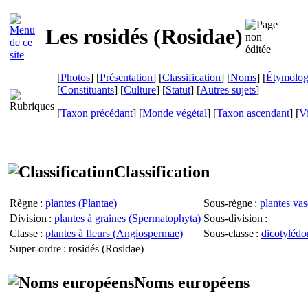
Les rosidés (
Rosidae
)
[
Photos
] [
Présentation
] [
Classification
] [
Noms
] [
Étymolog
[
Constituants
] [
Culture
] [
Statut
] [
Autres sujets
]
[
Taxon précédant
] [
Monde végétal
] [
Taxon ascendant
]
[
Vi
Classification
Règne
:
plantes (
Plantae
)
Sous-règne
:
plantes vas
Division
:
plantes à graines (
Spermatophyta
)
Sous-division
:
Classe
:
plantes à fleurs (
Angiospermae
)
Sous-classe
:
dicotylédo
Super-ordre
: rosidés (
Rosidae
)
Noms européens