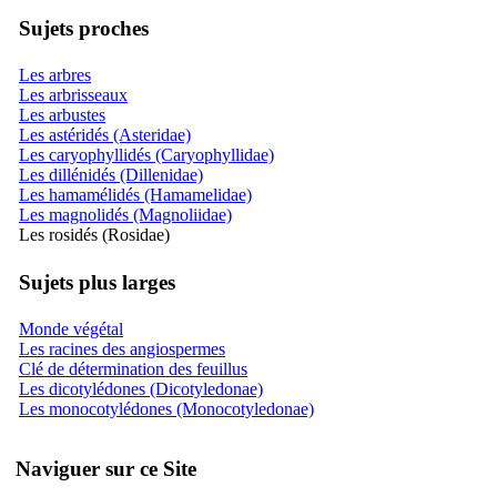
Sujets proches
Les arbres
Les arbrisseaux
Les arbustes
Les astéridés (Asteridae)
Les caryophyllidés (Caryophyllidae)
Les dillénidés (Dillenidae)
Les hamamélidés (Hamamelidae)
Les magnolidés (Magnoliidae)
Les rosidés (Rosidae)
Sujets plus larges
Monde végétal
Les racines des angiospermes
Clé de détermination des feuillus
Les dicotylédones (Dicotyledonae)
Les monocotylédones (Monocotyledonae)
Naviguer sur ce Site