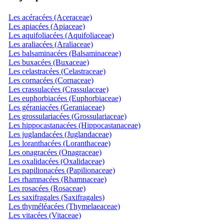
Les acéracées (Aceraceae)
Les apiacées (Apiaceae)
Les aquifoliacées (Aquifoliaceae)
Les araliacées (Araliaceae)
Les balsaminacées (Balsaminaceae)
Les buxacées (Buxaceae)
Les celastracées (Celastraceae)
Les cornacées (Cornaceae)
Les crassulacées (Crassulaceae)
Les euphorbiacées (Euphorbiaceae)
Les géraniacées (Geraniaceae)
Les grossulariacées (Grossulariaceae)
Les hippocastanacées (Hippocastanaceae)
Les juglandacées (Juglandaceae)
Les loranthacées (Loranthaceae)
Les onagracées (Onagraceae)
Les oxalidacées (Oxalidaceae)
Les papilionacées (Papilionaceae)
Les rhamnacées (Rhamnaceae)
Les rosacées (Rosaceae)
Les saxifragales (Saxifragales)
Les thyméléacées (Thymelaeaceae)
Les vitacées (Vitaceae)