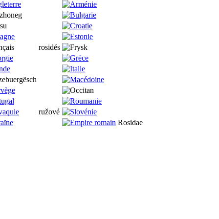
rosidés
ružové
Rosidae