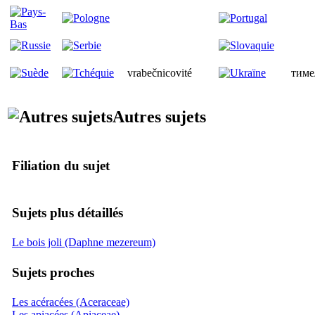
vrabečnicovité
тиме
Autres sujets
Filiation du sujet
Sujets plus détaillés
Le bois joli (Daphne mezereum)
Sujets proches
Les acéracées (Aceraceae)
Les apiacées (Apiaceae)