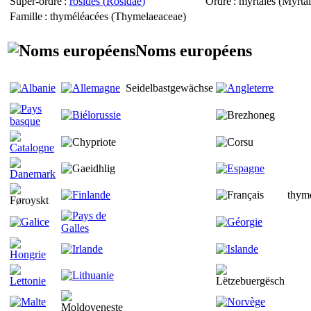
Super-ordre
:
rosidés (
Rosidae
)
Ordre
: myrtales (
Myrtal
Famille
: thyméléacées (
Thymelaeaceae
)
Noms européens
Seidelbastgewächse
thym