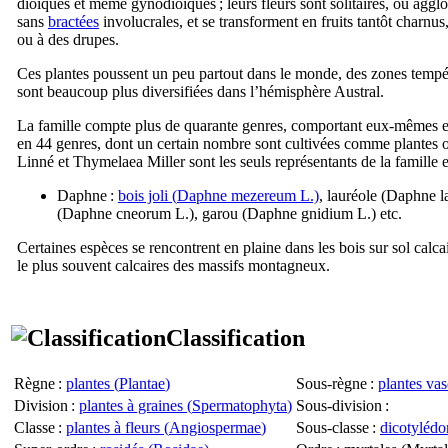
dioïques et même gynodioïques ; leurs fleurs sont solitaires, ou agg
sans
bractées
involucrales, et se transforment en fruits tantôt charnus
ou à des drupes.
Ces plantes poussent un peu partout dans le monde, des zones tempér
sont beaucoup plus diversifiées dans l’hémisphère Austral.
La famille compte plus de quarante genres, comportant eux-mêmes en
en 44 genres, dont un certain nombre sont cultivées comme plantes
Linné et
Thymelaea
Miller sont les seuls représentants de la famille 
Daphne :
bois joli (
Daphne mezereum
L.)
, lauréole (
Daphne l
(
Daphne cneorum
L.), garou (
Daphne gnidium
L.) etc.
Certaines espèces se rencontrent en plaine dans les bois sur sol calcai
le plus souvent calcaires des massifs montagneux.
Classification
Règne
:
plantes (
Plantae
)
Sous-règne
:
plantes vas
Division
:
plantes à graines (
Spermatophyta
)
Sous-division
:
Classe
:
plantes à fleurs (
Angiospermae
)
Sous-classe
:
dicotylédo