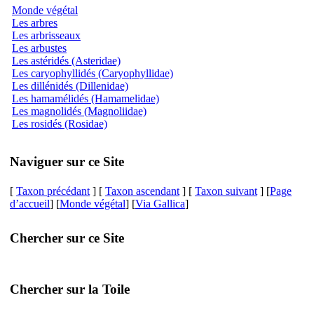
Monde végétal
Les arbres
Les arbrisseaux
Les arbustes
Les astéridés (Asteridae)
Les caryophyllidés (Caryophyllidae)
Les dillénidés (Dillenidae)
Les hamamélidés (Hamamelidae)
Les magnolidés (Magnoliidae)
Les rosidés (Rosidae)
Naviguer sur ce Site
[
Taxon précédant
] [
Taxon ascendant
] [
Taxon suivant
] [
Page
d’accueil
] [
Monde végétal
] [
Via Gallica
]
Chercher sur ce Site
Chercher sur la Toile