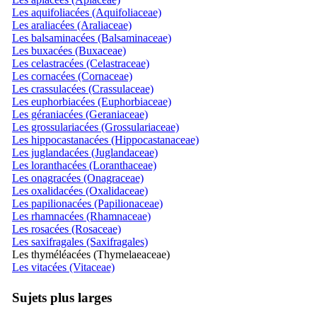
Les aquifoliacées (Aquifoliaceae)
Les araliacées (Araliaceae)
Les balsaminacées (Balsaminaceae)
Les buxacées (Buxaceae)
Les celastracées (Celastraceae)
Les cornacées (Cornaceae)
Les crassulacées (Crassulaceae)
Les euphorbiacées (Euphorbiaceae)
Les géraniacées (Geraniaceae)
Les grossulariacées (Grossulariaceae)
Les hippocastanacées (Hippocastanaceae)
Les juglandacées (Juglandaceae)
Les loranthacées (Loranthaceae)
Les onagracées (Onagraceae)
Les oxalidacées (Oxalidaceae)
Les papilionacées (Papilionaceae)
Les rhamnacées (Rhamnaceae)
Les rosacées (Rosaceae)
Les saxifragales (Saxifragales)
Les thyméléacées (Thymelaeaceae)
Les vitacées (Vitaceae)
Sujets plus larges