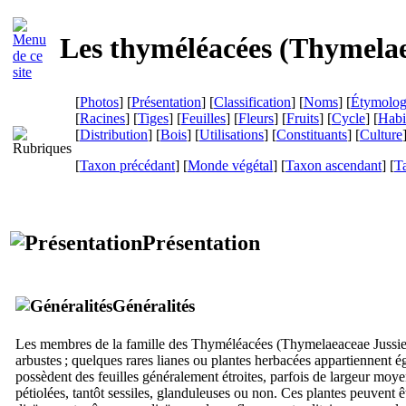
Les thyméléacées (
Thymelae
[
Photos
] [
Présentation
] [
Classification
] [
Noms
] [
Étymolog
[
Racines
] [
Tiges
] [
Feuilles
] [
Fleurs
] [
Fruits
] [
Cycle
] [
Habi
[
Distribution
] [
Bois
] [
Utilisations
] [
Constituants
] [
Culture
[
Taxon précédant
] [
Monde végétal
] [
Taxon ascendant
] [
T
Présentation
Généralités
Les membres de la famille des Thyméléacées (
Thymelaeaceae
Jussie
arbustes ; quelques rares lianes ou plantes herbacées appartiennent ég
possèdent des feuilles généralement étroites, parfois de largeur moye
pétiolées, tantôt sessiles, glanduleuses ou non. Ces plantes peuvent