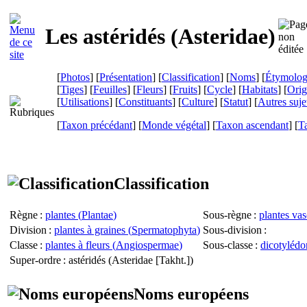
Les astéridés (
Asteridae
)
[
Photos
] [
Présentation
] [
Classification
] [
Noms
] [
Étymolog
[
Tiges
] [
Feuilles
] [
Fleurs
] [
Fruits
] [
Cycle
] [
Habitats
] [
Orig
[
Utilisations
] [
Constituants
] [
Culture
] [
Statut
] [
Autres suje
[
Taxon précédant
] [
Monde végétal
] [
Taxon ascendant
] [
T
Classification
Règne
:
plantes (
Plantae
)
Sous-règne
:
plantes vas
Division
:
plantes à graines (
Spermatophyta
)
Sous-division
:
Classe
:
plantes à fleurs (
Angiospermae
)
Sous-classe
:
dicotylédo
Super-ordre
: astéridés (
Asteridae
[Takht.])
Noms européens