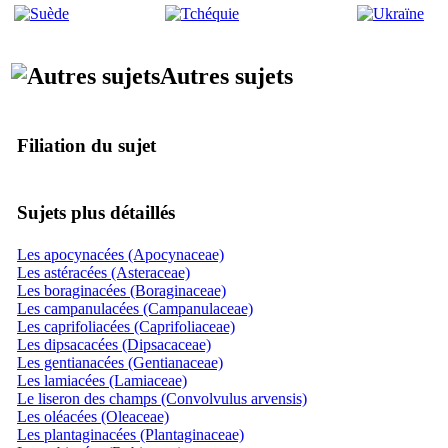
Autres sujets
Filiation du sujet
Sujets plus détaillés
Les apocynacées (Apocynaceae)
Les astéracées (Asteraceae)
Les boraginacées (Boraginaceae)
Les campanulacées (Campanulaceae)
Les caprifoliacées (Caprifoliaceae)
Les dipsacacées (Dipsacaceae)
Les gentianacées (Gentianaceae)
Les lamiacées (Lamiaceae)
Le liseron des champs (Convolvulus arvensis)
Les oléacées (Oleaceae)
Les plantaginacées (Plantaginaceae)