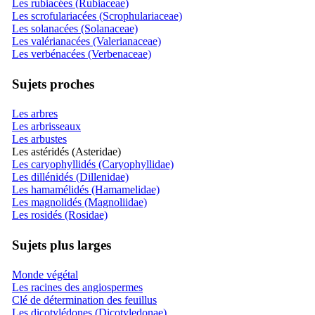
Les rubiacées (Rubiaceae)
Les scrofulariacées (Scrophulariaceae)
Les solanacées (Solanaceae)
Les valérianacées (Valerianaceae)
Les verbénacées (Verbenaceae)
Sujets proches
Les arbres
Les arbrisseaux
Les arbustes
Les astéridés (Asteridae)
Les caryophyllidés (Caryophyllidae)
Les dillénidés (Dillenidae)
Les hamamélidés (Hamamelidae)
Les magnolidés (Magnoliidae)
Les rosidés (Rosidae)
Sujets plus larges
Monde végétal
Les racines des angiospermes
Clé de détermination des feuillus
Les dicotylédones (Dicotyledonae)