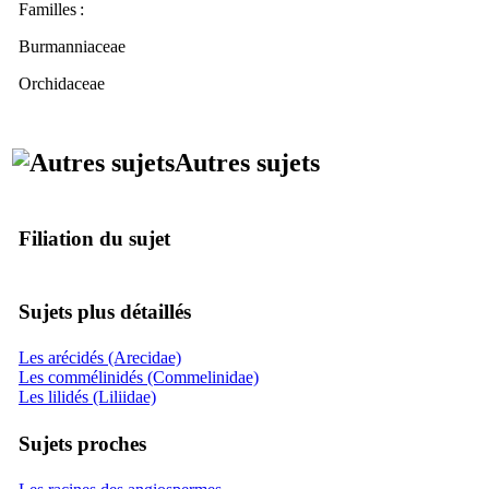
Familles
:
Burmanniaceae
Orchidaceae
Autres sujets
Filiation du sujet
Sujets plus détaillés
Les arécidés (Arecidae)
Les commélinidés (Commelinidae)
Les lilidés (Liliidae)
Sujets proches