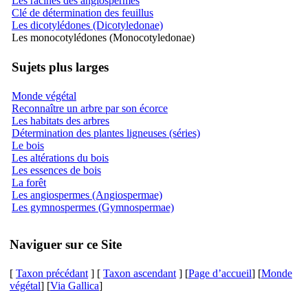
Les racines des angiospermes
Clé de détermination des feuillus
Les dicotylédones (Dicotyledonae)
Les monocotylédones (Monocotyledonae)
Sujets plus larges
Monde végétal
Reconnaître un arbre par son écorce
Les habitats des arbres
Détermination des plantes ligneuses (séries)
Le bois
Les altérations du bois
Les essences de bois
La forêt
Les angiospermes (Angiospermae)
Les gymnospermes (Gymnospermae)
Naviguer sur ce Site
[
Taxon précédant
] [
Taxon ascendant
] [
Page d’accueil
] [
Monde
végétal
] [
Via Gallica
]