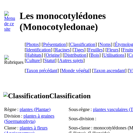
Les monocotylédones
(
Monocotyledonae
)
[
Photos
] [
Présentation
] [
Classification
] [
Noms
] [
Étymolog
[
Identification
] [
Racines
] [
Tiges
] [
Feuilles
] [
Fleurs
] [
Fruit
[
Habitats
] [
Origine
] [
Distribution
] [
Bois
] [
Utilisations
] [
Co
[
Culture
] [
Statut
] [
Autres sujets
]
[
Taxon précédant
] [
Monde végétal
] [
Taxon ascendant
]
[
Vi
Classification
Règne
:
plantes (
Plantae
)
Sous-règne
:
plantes vasculaires (
T
Division
:
plantes à graines
Sous-division
:
(
Spermatophyta
)
Classe
:
plantes à fleurs
Sous-classe
: monocotylédones (
M