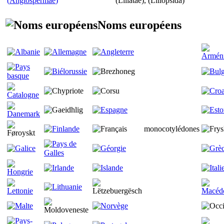
(
Angiospermae
)
(
Liliatae
), (
Liliopsida
)
Noms européens
monocotylédones