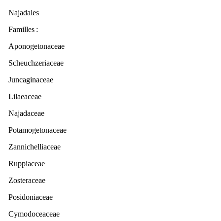
Najadales
Familles
:
Aponogetonaceae
Scheuchzeriaceae
Juncaginaceae
Lilaeaceae
Najadaceae
Potamogetonaceae
Zannichelliaceae
Ruppiaceae
Zosteraceae
Posidoniaceae
Cymodoceaceae