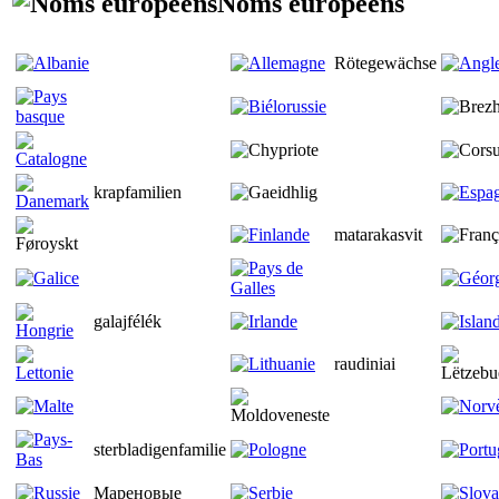
Noms européens
Rötegewächse
krapfamilien
matarakasvit
galajfélék
raudiniai
sterbladigenfamilie
Мареновые