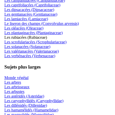
Les campanulacées (Campanulaceae)
Les caprifoliacées (Caprifoliaceae)
Les dipsacacées (Dipsacaceae)
Les gentianacées (Gentianaceae)
Les lamiacées (Lamiaceae)
Le liseron des champs (Convolvulus arvensis)
Les oléacées (Oleaceae)
Les plantaginacées (Plantaginaceae)
Les rubiacées (Rubiaceae)
Les scrofulariacées (Scrophulariaceae)
Les solanacées (Solanaceae)
Les valérianacées (Valerianaceae)
Les verbénacées (Verbenaceae)
Sujets plus larges
Monde végétal
Les arbres
Les arbrisseaux
Les arbustes
Les astéridés (Asteridae)
Les caryophyllidés (Caryophyllidae)
Les dillénidés (Dillenidae)
Les hamamélidés (Hamamelidae)
Les magnolidés (Magnoliidae)