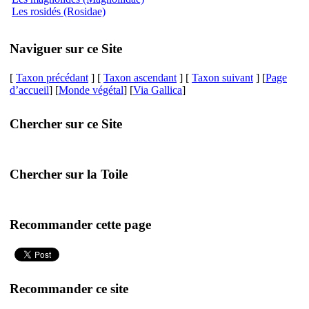
Les rosidés (Rosidae)
Naviguer sur ce Site
[
Taxon précédant
] [
Taxon ascendant
] [
Taxon suivant
] [
Page
d’accueil
] [
Monde végétal
] [
Via Gallica
]
Chercher sur ce Site
Chercher sur la Toile
Recommander cette page
Recommander ce site