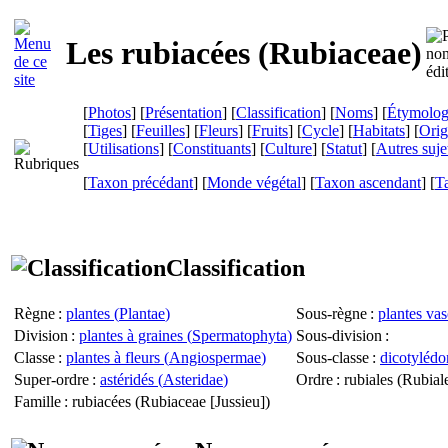
Les rubiacées (
Rubiaceae
)
[
Photos
] [
Présentation
] [
Classification
] [
Noms
] [
Étymolog
[
Tiges
] [
Feuilles
] [
Fleurs
] [
Fruits
] [
Cycle
] [
Habitats
] [
Orig
[
Utilisations
] [
Constituants
] [
Culture
] [
Statut
] [
Autres suje
[
Taxon précédant
] [
Monde végétal
] [
Taxon ascendant
] [
T
Classification
Règne
:
plantes (
Plantae
)
Sous-règne
:
plantes vas
Division
:
plantes à graines (
Spermatophyta
)
Sous-division
:
Classe
:
plantes à fleurs (
Angiospermae
)
Sous-classe
:
dicotylédo
Super-ordre
:
astéridés (
Asteridae
)
Ordre
: rubiales (
Rubial
Famille
: rubiacées (
Rubiaceae
[Jussieu])