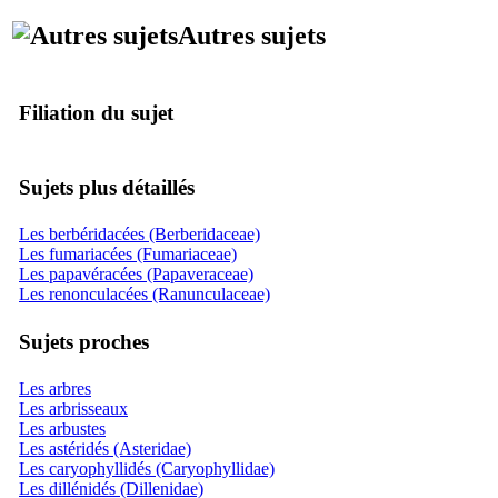
Autres sujets
Filiation du sujet
Sujets plus détaillés
Les berbéridacées (Berberidaceae)
Les fumariacées (Fumariaceae)
Les papavéracées (Papaveraceae)
Les renonculacées (Ranunculaceae)
Sujets proches
Les arbres
Les arbrisseaux
Les arbustes
Les astéridés (Asteridae)
Les caryophyllidés (Caryophyllidae)
Les dillénidés (Dillenidae)