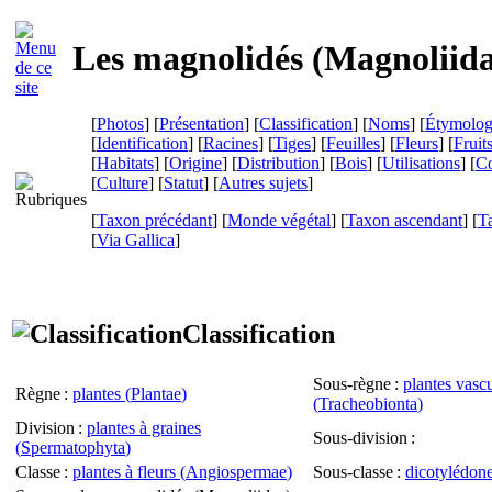
Les magnolidés (
Magnoliid
[
Photos
] [
Présentation
] [
Classification
] [
Noms
] [
Étymolog
[
Identification
] [
Racines
] [
Tiges
] [
Feuilles
] [
Fleurs
] [
Fruit
[
Habitats
] [
Origine
] [
Distribution
] [
Bois
] [
Utilisations
] [
Co
[
Culture
] [
Statut
] [
Autres sujets
]
[
Taxon précédant
] [
Monde végétal
] [
Taxon ascendant
] [
T
[
Via Gallica
]
Classification
Sous-règne
:
plantes vascu
Règne
:
plantes (
Plantae
)
(
Tracheobionta
)
Division
:
plantes à graines
Sous-division
:
(
Spermatophyta
)
Classe
:
plantes à fleurs (
Angiospermae
)
Sous-classe
:
dicotylédone