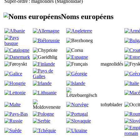
Super-ordre
: magnolidés (
Magnoliidae
)
Noms européens
magnolidés
tofrøblader