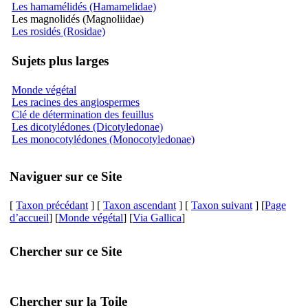
Les hamamélidés (Hamamelidae)
Les magnolidés (Magnoliidae)
Les rosidés (Rosidae)
Sujets plus larges
Monde végétal
Les racines des angiospermes
Clé de détermination des feuillus
Les dicotylédones (Dicotyledonae)
Les monocotylédones (Monocotyledonae)
Naviguer sur ce Site
[
Taxon précédant
] [
Taxon ascendant
] [
Taxon suivant
] [
Page
d’accueil
] [
Monde végétal
] [
Via Gallica
]
Chercher sur ce Site
Chercher sur la Toile