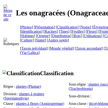
Les onagracées (
Onagracea
[
Photos
] [
Présentation
] [
Classification
] [
Noms
] [
Étymolog
[
Identification
] [
Racines
] [
Tiges
] [
Feuilles
] [
Fleurs
] [
Fruit
[
Habitats
] [
Origine
] [
Distribution
] [
Bois
] [
Utilisations
] [
Co
[
Culture
] [
Statut
] [
Autres sujets
]
[
Taxon précédant
] [
Monde végétal
] [
Taxon ascendant
] [
T
[
Via Gallica
]
Classification
Sous-règne
:
plantes vascu
Règne
:
plantes (
Plantae
)
(
Tracheobionta
)
Division
:
plantes à graines
Sous-division
:
(
Spermatophyta
)
Classe
:
plantes à fleurs (
Angiospermae
)
Sous-classe
:
dicotylédone