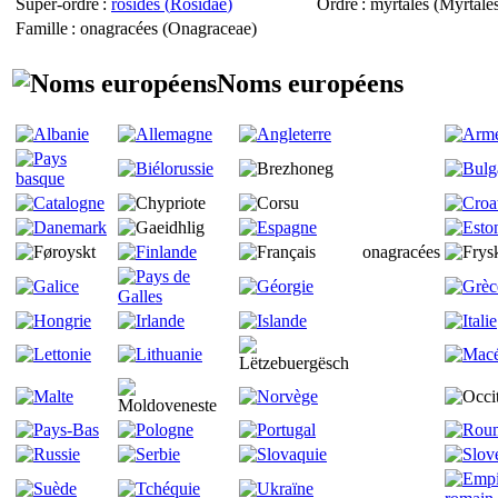
Super-ordre
:
rosidés (
Rosidae
)
Ordre
: myrtales (
Myrtale
Famille
: onagracées (
Onagraceae
)
Noms européens
onagracées