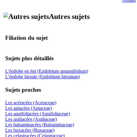
Autres sujets
Filiation du sujet
Sujets plus détaillés
L'épilobe en épi (Epilobium angustifolium)
L'épilobe hirsute (Epilobium hirsutum)
Sujets proches
Les acéracées (Aceraceae)
Les apiacées (Apiaceae)
Les aquifoliacées (Aquifoliaceae)
Les araliacées (Araliaceae)
Les balsaminacées (Balsaminaceae)
Les buxacées (Buxaceae)
Les celastracées (Celastraceae)