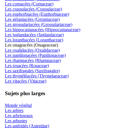
Les cornacées (Cornaceae)
Les crassulacées (Crassulaceae)
Les euphorbiacées (Euphorbiaceae)
Les géraniacées (Geraniaceae)
Les grossulariacées (Grossulariaceae)
Les hippocastanacées (Hippocastanaceae)
Les juglandacées (Juglandaceae)
Les loranthacées (Loranthaceae)
Les onagracées (Onagraceae)
Les oxalidacées (Oxalidaceae)
Les papilionacées (Papilionaceae)
Les rhamnacées (Rhamnaceae)
Les rosacées (Rosaceae)
Les saxifragales (Saxifragales)
Les thyméléacées (Thymelaeaceae)
Les vitacées (Vitaceae)
Sujets plus larges
Monde végétal
Les arbres
Les arbrisseaux
Les arbustes
Les astéridés (Asteridae)