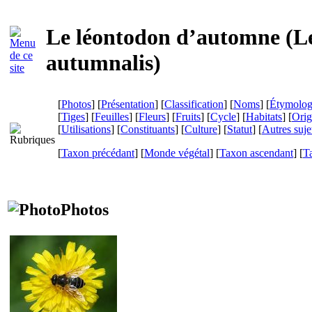
Le léontodon d’automne (
L
autumnalis
)
[
Photos
] [
Présentation
] [
Classification
] [
Noms
] [
Étymolog
[
Tiges
] [
Feuilles
] [
Fleurs
] [
Fruits
] [
Cycle
] [
Habitats
] [
Orig
[
Utilisations
] [
Constituants
] [
Culture
] [
Statut
] [
Autres suje
[
Taxon précédant
] [
Monde végétal
] [
Taxon ascendant
] [
T
Photos