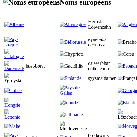
Noms européens
Herbst-
Löwenzahn
кульбаба
осенняя
caisearbhan
høst-borst
coitcheann
syysmaitiainen
brodawnik