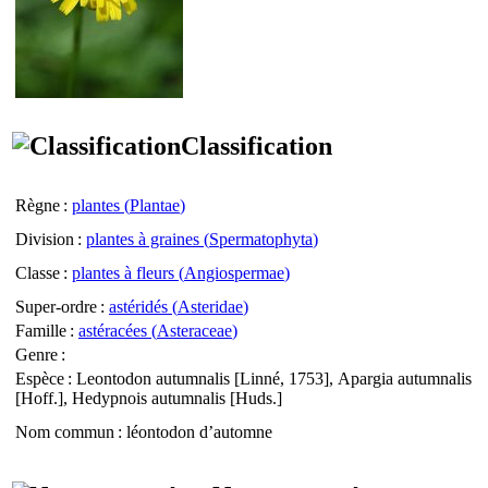
Classification
Règne
:
plantes (
Plantae
)
Division
:
plantes à graines (
Spermatophyta
)
Classe
:
plantes à fleurs (
Angiospermae
)
Super-ordre
:
astéridés (
Asteridae
)
Famille
:
astéracées (
Asteraceae
)
Genre
:
Espèce
:
Leontodon autumnalis
[Linné, 1753],
Apargia autumnalis
[Hoff.],
Hedypnois autumnalis
[Huds.]
Nom commun
: léontodon d’automne