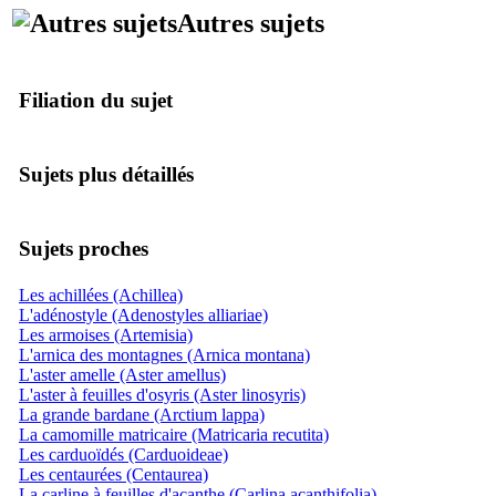
Autres sujets
Filiation du sujet
Sujets plus détaillés
Sujets proches
Les achillées (Achillea)
L'adénostyle (Adenostyles alliariae)
Les armoises (Artemisia)
L'arnica des montagnes (Arnica montana)
L'aster amelle (Aster amellus)
L'aster à feuilles d'osyris (Aster linosyris)
La grande bardane (Arctium lappa)
La camomille matricaire (Matricaria recutita)
Les carduoïdés (Carduoideae)
Les centaurées (Centaurea)
La carline à feuilles d'acanthe (Carlina acanthifolia)