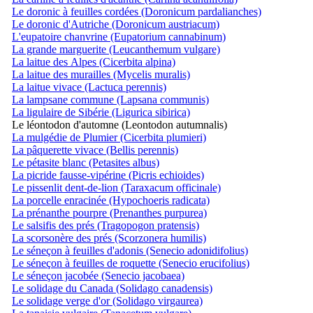
Le doronic à feuilles cordées (Doronicum pardalianches)
Le doronic d'Autriche (Doronicum austriacum)
L'eupatoire chanvrine (Eupatorium cannabinum)
La grande marguerite (Leucanthemum vulgare)
La laitue des Alpes (Cicerbita alpina)
La laitue des murailles (Mycelis muralis)
La laitue vivace (Lactuca perennis)
La lampsane commune (Lapsana communis)
La ligulaire de Sibérie (Ligurica sibirica)
Le léontodon d'automne (Leontodon autumnalis)
La mulgédie de Plumier (Cicerbita plumieri)
La pâquerette vivace (Bellis perennis)
Le pétasite blanc (Petasites albus)
La picride fausse-vipérine (Picris echioides)
Le pissenlit dent-de-lion (Taraxacum officinale)
La porcelle enracinée (Hypochoeris radicata)
La prénanthe pourpre (Prenanthes purpurea)
Le salsifis des prés (Tragopogon pratensis)
La scorsonère des prés (Scorzonera humilis)
Le séneçon à feuilles d'adonis (Senecio adonidifolius)
Le séneçon à feuilles de roquette (Senecio erucifolius)
Le séneçon jacobée (Senecio jacobaea)
Le solidage du Canada (Solidago canadensis)
Le solidage verge d'or (Solidago virgaurea)