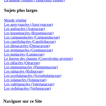
La tanaisie vulgaire (Tanacetum vulgare)
Sujets plus larges
Monde végétal
Les apocynacées (Apocynaceae)
Les astéracées (Asteraceae)
Les boraginacées (Boraginaceae)
Les campanulacées (Campanulaceae)
Les caprifoliacées (Caprifoliaceae)
Les dipsacacées (Dipsacaceae)
Les gentianacées (Gentianaceae)
Les lamiacées (Lamiaceae)
Le liseron des champs (Convolvulus arvensis)
Les oléacées (Oleaceae)
Les plantaginacées (Plantaginaceae)
Les rubiacées (Rubiaceae)
Les scrofulariacées (Scrophulariaceae)
Les solanacées (Solanaceae)
Les valérianacées (Valerianaceae)
Les verbénacées (Verbenaceae)
Naviguer sur ce Site