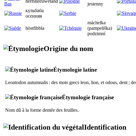
herfstleeuwetand
jesienny
кульбаба
осенняя
máchelka
höstfibbla
(pampeliška)
podzimní
Origine du nom
Étymologie latine
Leontodon autumnalis
: des mots grecs
leon
, lion, et
odous
, dent ; d
Étymologie française
Nom dû à la forme dentée des feuilles.
Identification