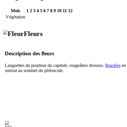
Mois
1
2
3
4
5
6
7
8
9
10
11
12
Végétation
Fleurs
Description des fleurs
Languettes du pourtour du capitule, rougeâtres dessous.
Bractées
en 
surtout au sommet du pédoncule.