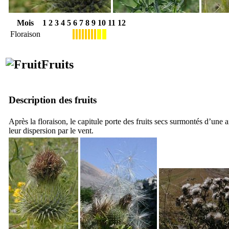
Mois
1
2
3
4
5
6
7
8
9
10
11
12
Floraison
Fruits
Description des fruits
Après la floraison, le capitule porte des fruits secs surmontés d’une 
leur dispersion par le vent.