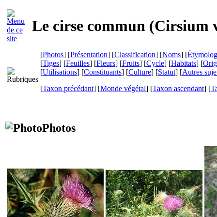
Le cirse commun (
Cirsium 
[
Photos
] [
Présentation
] [
Classification
] [
Noms
] [
Étymolog
[
Tiges
] [
Feuilles
] [
Fleurs
] [
Fruits
] [
Cycle
] [
Habitats
] [
Orig
[
Utilisations
] [
Constituants
] [
Culture
] [
Statut
] [
Autres suje
[
Taxon précédant
] [
Monde végétal
] [
Taxon ascendant
] [
T
Photos