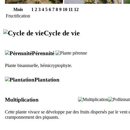
Mois
1
2
3
4
5
6
7
8
9
10
11
12
Fructification
Cycle de vie
Pérennité
Plante bisannuelle, hémicryptophyte.
Plantation
Multiplication
Cette plante vivace se développe par des fruits dispersés par le vent e
cramponnement des piquants.