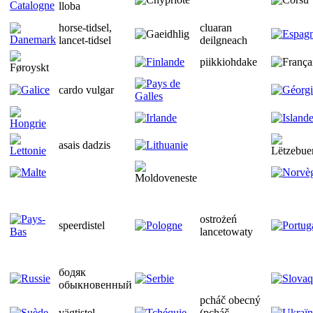
lloba
horse-tidsel,
cluaran
lancet-tidsel
deilgneach
piikkiohdake
cardo vulgar
asais dadzis
ostrożeń
speerdistel
lancetowaty
бодяк
обыкновенный
pcháč obecný
vägtistel
(pcháč