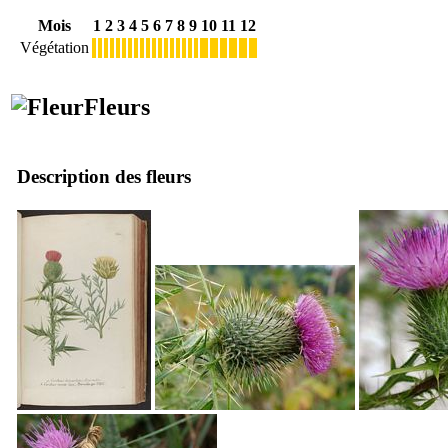
Mois
1
2
3
4
5
6
7
8
9
10
11
12
Végétation
Fleurs
Description des fleurs