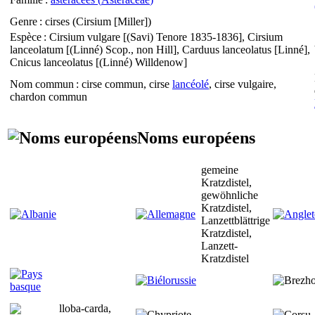
Genre
: cirses (
Cirsium
[Miller])
Espèce
:
Cirsium vulgare
[(Savi) Tenore 1835-1836],
Cirsium
lanceolatum
[(Linné) Scop., non Hill],
Carduus lanceolatus
[Linné],
Cnicus lanceolatus
[(Linné) Willdenow]
Nom commun
: cirse commun, cirse
lancéolé
, cirse vulgaire,
chardon commun
Noms européens
gemeine
Kratzdistel,
gewöhnliche
Kratzdistel,
Lanzettblättrige
Kratzdistel,
Lanzett-
Kratzdistel
lloba-carda,