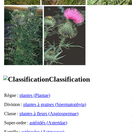
Classification
Règne
:
plantes (
Plantae
)
Division
:
plantes à graines (
Spermatophyta
)
Classe
:
plantes à fleurs (
Angiospermae
)
Super-ordre
:
astéridés (
Asteridae
)
Famille
:
astéracées (
Asteraceae
)