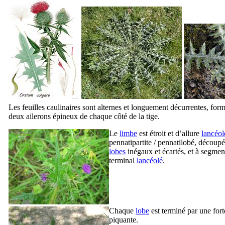
Les feuilles caulinaires sont alternes et longuement décurrentes, for
deux ailerons épineux de chaque côté de la tige.
Le
limbe
est étroit et d’allure
lancéol
pennatipartite / pennatilobé, découp
lobes
inégaux et écartés, et à segmen
terminal
lancéolé
.
Chaque
lobe
est terminé par une forte
piquante.