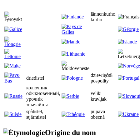
lännenkurho,
kurho
dziewięćsił
driedistel
pospolity
колючник
обыкновенный,
veliki
урочнiк
kravljak
звычайны
spåtistel,
pupava
stjärntistel
obecná
Origine du nom