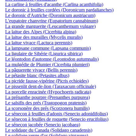
La carline à feuilles d'acanthe (Carlina acanthifolia)
Le doronic à feuilles cordées (Doronicum pardalianches)
Le doronic d'Autriche (Doronicum austriacum)
L'eupatoire chanvrine (Eupatorium cannabinum)
La grande marguerite (Leucanthemum vulgare)
La laitue des Alpes (Cicerbita alpina)
La laitue des murailles (Mycelis muralis)
La laitue vivace (Lactuca perennis)
La lampsane commune (Lapsana communis)
La ligulaire de Sibérie (Ligurica sibirica)
Le léontodon d'automne (Leontodon autumnalis)
La mulgédie de Plumier (Cicerbita plumieri)
La pâquerette vivace (Bellis perennis)
Le pétasite blanc (Petasites albus)
La picride fausse-vipérine (Picris echioides)
Le pissenlit dent-de-lion (Taraxacum officinale)
La porcelle enracinée (Hypochoeris radicata)
La prénanthe pourpre (Prenanthes purpurea)
Le salsifis des prés (Tragopogon pratensis)
La scorsonère des prés (Scorzonera humilis)
Le séneçon à feuilles d'adonis (Senecio adonidifolius)
Le séneçon à feuilles de roquette (Senecio erucifolius)
Le séneçon jacobée (Senecio jacobaea)
Le solidage du Canada (Solidago canadensis)
Le solidage verge d'or (Solidago virgaurea)