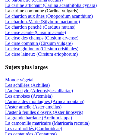
La carline artichaut (Carlina acanthifolia cynara)
La carline commune (Carlina vulgaris)
Le chardon aux ânes (Onopordum acanthium)
Le chardon-Marie (Silybum marianum)
Le chardon penché (Carduus nutans)
Le cirse acaule (Cirsium acaule)
Le cirse des champs (Cirsium arvense)
Le cirse commun (Cirsium vulgare)
Le cirse glutineux (Cirsium erisithales)
Le cirse laineux (Cirsium eriophorum)
Sujets plus larges
Monde végétal
Les achillées (Achillea)
L'adénostyle (Adenostyles alliariae)
Les armoises (Artemisia)
L'arnica des montagnes (Arnica montana)
L'aster amelle (Aster amellus)
L'aster à feuilles d'osyris (Aster linosyris)
La grande bardane (Arctium lappa)
La camomille matricaire (Matricaria recutita)
Les carduoïdés (Carduoideae)
Les centaurées (Centaurea)