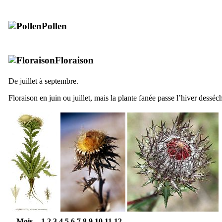
Pollen
Floraison
De juillet à septembre.
Floraison en juin ou juillet, mais la plante fanée passe l’hiver desséc
Mois
1
2
3
4
5
6
7
8
9
10
11
12