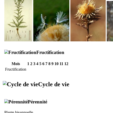
Fructification
Mois
1
2
3
4
5
6
7
8
9
10
11
12
Fructification
Cycle de vie
Pérennité
Plante bisannuelle.