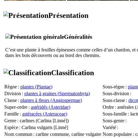
Présentation
Généralités
C’est une plante à feuilles épineuses comme celles d’un chardon, et qu
dans les bois découverts ou au bord des chemins.
Classification
Règne
:
plantes (
Plantae
)
Sous-règne
:
plant
Division
:
plantes à graines (
Spermatophyta
)
Sous-division
:
Classe
:
plantes à fleurs (
Angiospermae
)
Sous-classe
:
dico
Super-ordre
:
astéridés (
Asteridae
)
Ordre
: astérales (
Famille
:
astéracées (
Asteraceae
)
Sous-famille
: lac
Genre
: carlines (
Carlina
[Linné])
Sous-genre
:
Espèce
:
Carlina vulgaris
[Linné]
Variété
:
Nom commun
: carline commune, carline vulgaire
Nom populaire
: c