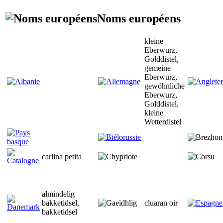
Noms européens
kleine
Eberwurz,
Golddistel,
gemeine
Eberwurz,
gewöhnliche
Eberwurz,
Golddistel,
kleine
Wetterdistel
carlina petita
almindelig
bakketidsel,
cluaran oir
bakketidsel