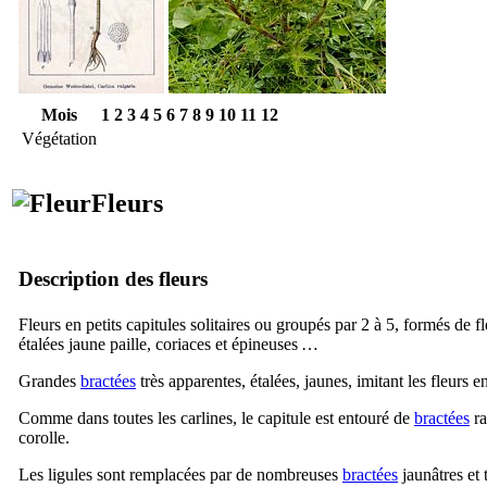
Mois
1
2
3
4
5
6
7
8
9
10
11
12
Végétation
Fleurs
Description des fleurs
Fleurs en petits capitules solitaires ou groupés par 2 à 5, formés de 
étalées jaune paille, coriaces et épineuses …
Grandes
bractées
très apparentes, étalées, jaunes, imitant les fleurs e
Comme dans toutes les carlines, le capitule est entouré de
bractées
ra
corolle.
Les ligules sont remplacées par de nombreuses
bractées
jaunâtres et 