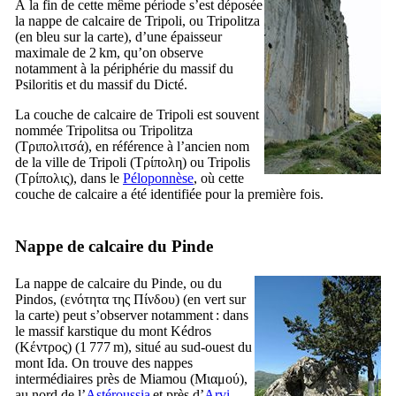
À la fin de cette même période s’est déposée
la nappe de calcaire de Tripoli, ou Tripolitza
(en bleu sur la carte), d’une épaisseur
maximale de 2 km, qu’on observe
notamment à la périphérie du massif du
Psiloritis et du massif du Dicté.
La couche de calcaire de Tripoli est souvent
nommée Tripolitsa ou Tripolitza
(
Τριπολιτσά
), en référence à l’ancien nom
de la ville de Tripoli (
Τρίπολη
) ou Tripolis
(
Τρίπολις
), dans le
Péloponnèse
, où cette
couche de calcaire a été identifiée pour la première fois.
Nappe de
calcaire du Pinde
La nappe de calcaire du Pinde, ou du
Pindos, (
ενότητα της Πίνδου
) (en vert sur
la carte) peut s’observer notamment : dans
le massif karstique du mont Kédros
(
Κέντρος
) (1 777 m), situé au sud-ouest du
mont Ida. On trouve des nappes
intermédiaires près de Miamou (
Μιαμού
),
au nord de l’
Astéroussia
et près d’
Arvi