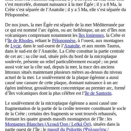
s’est morcelée, donnant naissance à la mer Égée ; il y a 8 Ma, la
Crète s’est séparée de l’Anatolie ; il y a 5 Ma, elle s’est séparée du
Péloponnèse.
De nos jours, la mer Égée est séparée de la mer Méditerranée par
ce qui est nommé l’arc égéen, ou arc hellénique, un arc d’îles non
volcaniques comprenant notamment les
îles Ioniennes
, la Crète et
l’
île de Rhodes
, reliant le
Péloponnèse
, à l’ouest, aux montagnes
de
Lycie
, dans le sud-ouest de l’
Anatolie
, et aux monts Taurus,
dans le sud-est de l’Anatolie. La Crète constitue la partie centrale
de cet arc ; sa côte sud, située près du bord de la microplaque
soulevée, présente un relief particulièrement escarpé ; on peut
aussi voir sur la côte sud, depuis la mer, la trace des anciens
littoraux situés maintenant plusieurs mètres au-dessus du niveau
actuel de la mer. Le soulèvement de la plaque égéenne a aussi
causé une cassure de cette plaque, donnant naissance à un arc
égéen intérieur, grossièrement concentrique au premier arc, formé
d’îles volcaniques dont la plus célèbre est l’
île de Santorin
.
Le soulèvement de la microplaque égéenne a aussi causé une
fragmentation de la partie de la croûte terrestre constituant le socle
de la Crète ; certains des fragments se sont trouvés rehaussés,
formant les quatre grands massifs montagneux de l’île : les
Montagnes Blanches (
Λευκά Όρη
/
Lefká Óri
)
, situées dans la
partie ouest de l’île ; le
massif du Psiloritis (
Ψηλορείτης
/