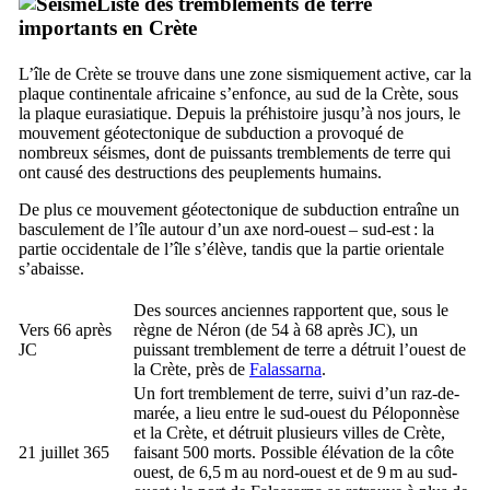
Liste des tremblements de terre
importants en Crète
L’île de Crète se trouve dans une zone sismiquement active, car la
plaque continentale africaine s’enfonce, au sud de la Crète, sous
la plaque eurasiatique. Depuis la préhistoire jusqu’à nos jours, le
mouvement géotectonique de subduction a provoqué de
nombreux séismes, dont de puissants tremblements de terre qui
ont causé des destructions des peuplements humains.
De plus ce mouvement géotectonique de subduction entraîne un
basculement de l’île autour d’un axe nord-ouest – sud-est : la
partie occidentale de l’île s’élève, tandis que la partie orientale
s’abaisse.
Des sources anciennes rapportent que, sous le
Vers 66 après
règne de Néron (de 54 à 68 après JC), un
JC
puissant tremblement de terre a détruit l’ouest de
la Crète, près de
Falassarna
.
Un fort tremblement de terre, suivi d’un raz-de-
marée, a lieu entre le sud-ouest du Péloponnèse
et la Crète, et détruit plusieurs villes de Crète,
21 juillet 365
faisant 500 morts. Possible élévation de la côte
ouest, de 6,5 m au nord-ouest et de 9 m au sud-