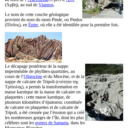
(
Άρβη
), au sud de
Viannos
.
Le nom de cette couche géologique
provient du nom du mont Pinde, ou Pindos
(
Πίνδος
), en
Épire
, où elle a été identifiée pour la première fois.
Le décapage postérieur de la nappe
imperméable de phyllites-quartzites, au
cours de l’
Oligocène
et du Miocène, et de la
nappe de calcaire de Tripoli (
ενότητα της
Τρίπολης
), a permis la transformation en
masse karstique de la masse de calcaire en
plaquettes ; cette masse karstique, de
plusieurs kilomètres d’épaisseur, constituée
de calcaire en plaquettes et de calcaire de
Tripoli, a été creusée par l’érosion qui a créé
les nombreuses gorges de l’île, dont les plus
célèbres sont les
gorges de Samaria
, dans les
Montagnes Blanches.