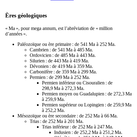
Ères géologiques
« Ma », pour mega annum, est l’abréviation de « million
d’années ».
Paléozoïque
ou
ère primaire
: de 541 Ma à 252 Ma.
Cambrien
: de 541 Ma à 485 Ma.
Ordovicien
: de 485 Ma à 443 Ma.
Silurien
: de 443 Ma à 419 Ma.
Dévonien
: de 419 Ma à 359 Ma.
Carbonifère
: de 359 Ma à 299 Ma.
Permien
: de 299 Ma à 252 Ma.
Permien inférieur
ou Cisouralien : de
298,9 Ma à 272,3 Ma.
Permien moyen
ou Guadalupien : de 272,3 Ma
à 259,9 Ma.
Permien supérieur
ou Lopingien : de 259,9 Ma
à 252,2 Ma.
Mésozoïque
ou
ère secondaire
: de 252 Ma à 66 Ma.
Trias
: de 252 Ma à 201 Ma.
Trias inférieur
: de 252 Ma à 247 Ma.
Indusien : de 252,2 Ma à 251,2 Ma.