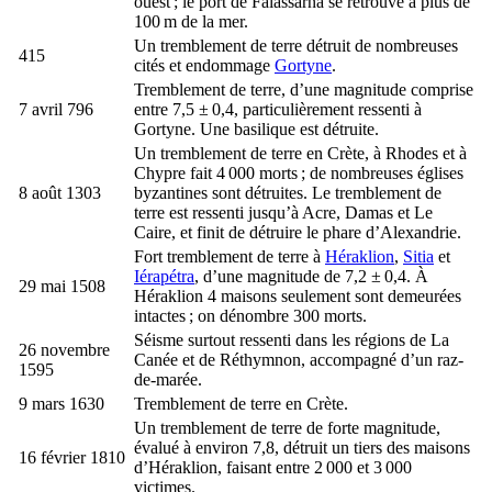
ouest ; le port de Falassarna se retrouve à plus de
100 m de la mer.
Un tremblement de terre détruit de nombreuses
415
cités et endommage
Gortyne
.
Tremblement de terre, d’une magnitude comprise
7 avril 796
entre 7,5 ± 0,4, particulièrement ressenti à
Gortyne. Une basilique est détruite.
Un tremblement de terre en Crète, à Rhodes et à
Chypre fait 4 000 morts ; de nombreuses églises
8 août 1303
byzantines sont détruites. Le tremblement de
terre est ressenti jusqu’à Acre, Damas et Le
Caire, et finit de détruire le phare d’Alexandrie.
Fort tremblement de terre à
Héraklion
,
Sitia
et
Iérapétra
, d’une magnitude de 7,2 ± 0,4. À
29 mai 1508
Héraklion 4 maisons seulement sont demeurées
intactes ; on dénombre 300 morts.
Séisme surtout ressenti dans les régions de La
26 novembre
Canée et de Réthymnon, accompagné d’un raz-
1595
de-marée.
9 mars 1630
Tremblement de terre en Crète.
Un tremblement de terre de forte magnitude,
évalué à environ 7,8, détruit un tiers des maisons
16 février 1810
d’Héraklion, faisant entre 2 000 et 3 000
victimes.