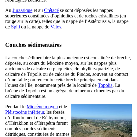
Au
Jurassique
et au
Crétacé
se sont déposées les nappes
supérieures constituées d’ophiolites et de roches cristallines (en
rouge sur la carte), telles que la nappe de l’Astéroussia, la nappe
de
Spili
ou la nappe de
Vatos
.
Couches sédimentaires
La couche sédimentaire la plus ancienne est constituée de brèche,
déposée, au cours du Miocène moyen, sur les nappes plus
anciennes de calcaire en plaquettes, de phylitte-quartzite, de
calcaire de Tripolis ou de calcaire du Pindos, souvent au contact
d’une faille ; on rencontre cette brèche principalement dans
l’ouest de l’île, notamment près de la localité de
Topolia
. La
brèche de Topolia est un agrégat de minéraux cimentés par du
calcaire sédimentaire.
Pendant le
Miocène moyen
et le
Pléistocène inférieur
, les fossés
d’effondrement de Réthymnon,
d’Héraklion et d’Iérapétra furent
comblés par des sédiments
détritiques, constituées de marnes,