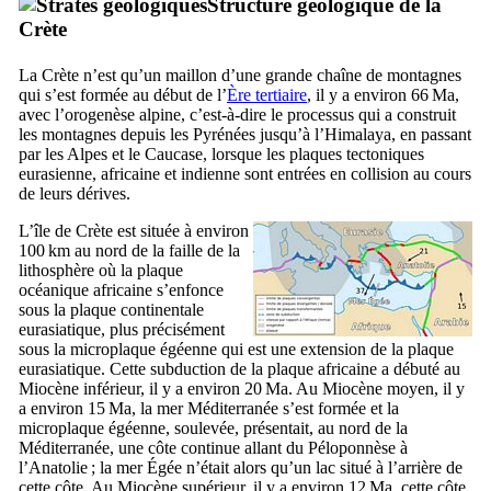
Structure géologique de la
Crète
La Crète n’est qu’un maillon d’une grande chaîne de montagnes
qui s’est formée au début de l’
Ère tertiaire
, il y a environ 66 Ma,
avec l’orogenèse alpine, c’est-à-dire le processus qui a construit
les montagnes depuis les Pyrénées jusqu’à l’Himalaya, en passant
par les Alpes et le Caucase, lorsque les plaques tectoniques
eurasienne, africaine et indienne sont entrées en collision au cours
de leurs dérives.
L’île de Crète est située à environ
100 km au nord de la faille de la
lithosphère où la plaque
océanique africaine s’enfonce
sous la plaque continentale
eurasiatique, plus précisément
sous la microplaque égéenne qui est une extension de la plaque
eurasiatique. Cette subduction de la plaque africaine a débuté au
Miocène inférieur, il y a environ 20 Ma. Au Miocène moyen, il y
a environ 15 Ma, la mer Méditerranée s’est formée et la
microplaque égéenne, soulevée, présentait, au nord de la
Méditerranée, une côte continue allant du Péloponnèse à
l’Anatolie ; la mer Égée n’était alors qu’un lac situé à l’arrière de
cette côte. Au Miocène supérieur, il y a environ 12 Ma, cette côte