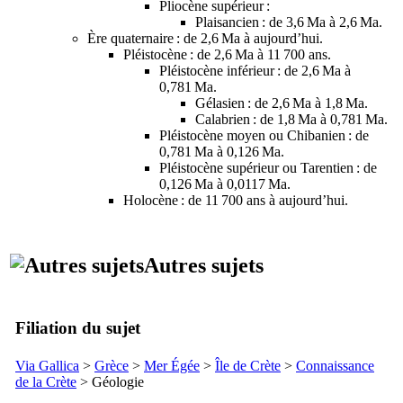
Pliocène supérieur
:
Plaisancien : de 3,6 Ma à 2,6 Ma.
Ère quaternaire
: de 2,6 Ma à aujourd’hui.
Pléistocène
: de 2,6 Ma à 11 700 ans.
Pléistocène inférieur
: de 2,6 Ma à
0,781 Ma.
Gélasien : de 2,6 Ma à 1,8 Ma.
Calabrien : de 1,8 Ma à 0,781 Ma.
Pléistocène moyen
ou Chibanien : de
0,781 Ma à 0,126 Ma.
Pléistocène supérieur
ou Tarentien : de
0,126 Ma à 0,0117 Ma.
Holocène
: de 11 700 ans à aujourd’hui.
Autres sujets
Filiation du sujet
Via Gallica
>
Grèce
>
Mer Égée
>
Île de Crète
>
Connaissance
de la Crète
> Géologie