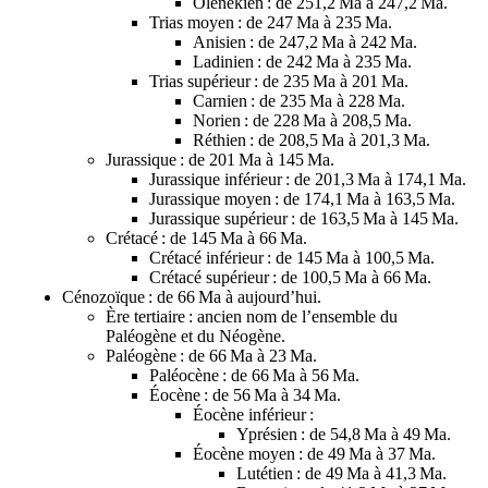
Olénékien : de 251,2 Ma à 247,2 Ma.
Trias moyen
: de 247 Ma à 235 Ma.
Anisien : de 247,2 Ma à 242 Ma.
Ladinien : de 242 Ma à 235 Ma.
Trias supérieur
: de 235 Ma à 201 Ma.
Carnien : de 235 Ma à 228 Ma.
Norien : de 228 Ma à 208,5 Ma.
Réthien : de 208,5 Ma à 201,3 Ma.
Jurassique
: de 201 Ma à 145 Ma.
Jurassique inférieur
: de 201,3 Ma à 174,1 Ma.
Jurassique moyen
: de 174,1 Ma à 163,5 Ma.
Jurassique supérieur
: de 163,5 Ma à 145 Ma.
Crétacé
: de 145 Ma à 66 Ma.
Crétacé inférieur
: de 145 Ma à 100,5 Ma.
Crétacé supérieur
: de 100,5 Ma à 66 Ma.
Cénozoïque
: de 66 Ma à aujourd’hui.
Ère tertiaire
: ancien nom de l’ensemble du
Paléogène et du Néogène.
Paléogène
: de 66 Ma à 23 Ma.
Paléocène
: de 66 Ma à 56 Ma.
Éocène
: de 56 Ma à 34 Ma.
Éocène inférieur :
Yprésien : de 54,8 Ma à 49 Ma.
Éocène moyen : de 49 Ma à 37 Ma.
Lutétien : de 49 Ma à 41,3 Ma.