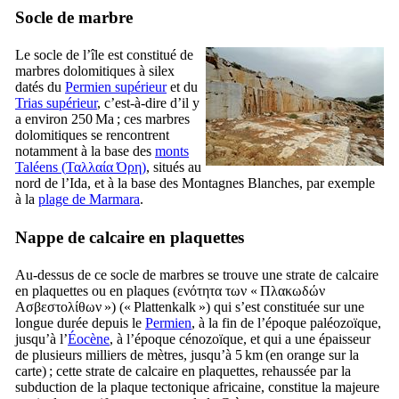
Socle de
marbre
Le socle de l’île est constitué de
marbres dolomitiques à silex
datés du
Permien supérieur
et du
Trias supérieur
, c’est-à-dire d’il y
a environ 250 Ma ; ces marbres
dolomitiques se rencontrent
notamment à la base des
monts
Taléens (
Ταλλαία Όρη
)
, situés au
nord de l’Ida, et à la base des Montagnes Blanches, par exemple
à la
plage de Marmara
.
Nappe de
calcaire en plaquettes
Au-dessus de ce socle de marbres se trouve une strate de calcaire
en plaquettes ou en plaques (
ενότητα των « Πλακωδών
Ασβεστολίθων »
) («
Plattenkalk
») qui s’est constituée sur une
longue durée depuis le
Permien
, à la fin de l’époque paléozoïque,
jusqu’à l’
Éocène
, à l’époque cénozoïque, et qui a une épaisseur
de plusieurs milliers de mètres, jusqu’à 5 km (en orange sur la
carte) ; cette strate de calcaire en plaquettes, rehaussée par la
subduction de la plaque tectonique africaine, constitue la majeure