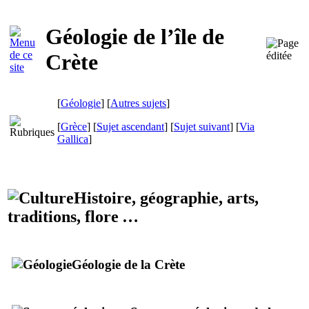
Géologie de l’île de
Crète
[
Géologie
] [
Autres sujets
]
[
Grèce
] [
Sujet ascendant
] [
Sujet suivant
]
[
Via
Gallica
]
Histoire, géographie, arts,
traditions, flore …
Géologie de la Crète