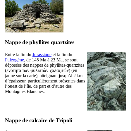
Nappe de
phyllites-quartzites
Entre la fin du
Jurassique
et la fin du
Paléogène
, de 145 Ma à 23 Ma, se sont
déposées des nappes de phyllites-quartzites
(
ενότητα των φυλλιτών-χαλαζιτών
) (en
jaune sur la carte), atteignant jusqu’à 2 km
d’épaisseur, particulièrement présentes dans
l’ouest de l’île, de part et d’autre des
Montagnes Blanches.
Nappe de
calcaire de Tripoli