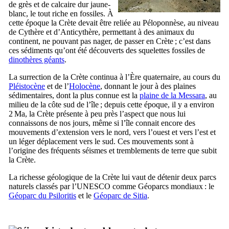
de grès et de calcaire dur jaune-
blanc, le tout riche en fossiles. À
cette époque la Crète devait être reliée au Péloponnèse, au niveau
de Cythère et d’Anticythère, permettant à des animaux du
continent, ne pouvant pas nager, de passer en Crète ; c’est dans
ces sédiments qu’ont été découverts des squelettes fossiles de
dinothères géants
.
La surrection de la Crète continua à l’Ère quaternaire, au cours du
Pléistocène
et de l’
Holocène
, donnant le jour à des plaines
sédimentaires, dont la plus connue est la
plaine de la Messara
, au
milieu de la côte sud de l’île ; depuis cette époque, il y a environ
2 Ma, la Crète présente à peu près l’aspect que nous lui
connaissons de nos jours, même si l’île connait encore des
mouvements d’extension vers le nord, vers l’ouest et vers l’est et
un léger déplacement vers le sud. Ces mouvements sont à
l’origine des fréquents séismes et tremblements de terre que subit
la Crète.
La richesse géologique de la Crète lui vaut de détenir deux parcs
naturels classés par l’UNESCO comme Géoparcs mondiaux : le
Géoparc du Psiloritis
et le
Géoparc de Sitia
.