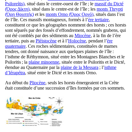
Psiloreítis
)
, situé dans le centre-ouest de l’île ; le
massif du Dicté
(
Όρος Δίκτη
)
, situé dans le centre-est de l’île ; les
monts Thrypti
(
Όρη Θρυπτής
)
et les
monts Orno (
Όρος Ορνό
)
, situés dans l’est
de l’île. Ces massifs montagneux, formés à l’
ère tertiaire
,
constituent ce que les géographes nomment des horsts ; ces horsts
sont séparés par des fossés d’effondrement, nommés grabens, qui
ont été comblés par des sédiments au
Miocène
, à la fin de l’ère
tertiaire, puis au
Pléistocène
et à l’
Holocène
, pendant l’
ère
quaternaire
. Ces roches sédimentaires, constituées de marnes
tendres, ont donné naissance aux quelques plaines de l’île :
l’isthme de Réthymnon, situé entre les Montagnes Blanches et le
Psiloritis ; la
plaine minoenne
, située entre le Psiloritis et le Dicté,
étendue au Quaternaire par la
plaine de la Messara
; l’
isthme
d’Iérapétra
, situé entre le Dicté et les monts Orno.
Au début du
Pliocène
, seuls les horsts émergeaient et la Crète
était constituée d’une succession d’îles formées par ces sommets.