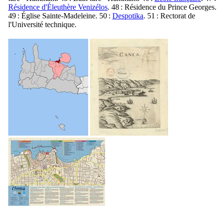
Résidence d'Éleuthère Venizélos
. 48 : Résidence du Prince Georges.
49 : Église Sainte-Madeleine. 50 :
Despotika
. 51 : Rectorat de
l'Université technique.