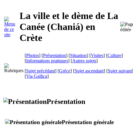
La ville et le dème de La
Canée (
Chaniá
) en
Crète
[
Photos
] [
Présentation
] [
Situation
] [
Visites
] [
Culture
]
[
Informations pratiques
] [
Autres sujets
]
[
Sujet précédant
] [
Grèce
] [
Sujet ascendant
] [
Sujet suivant
[
Via Gallica
]
Présentation
Présentation générale