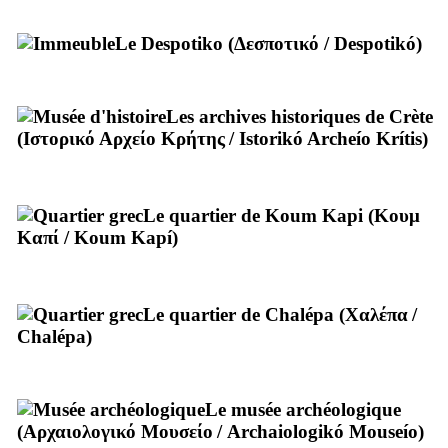
Le Despotiko (
Δεσποτικό
/
Despotikó
)
Les archives historiques de Crète
(
Ιστορικό Αρχείο Κρήτης
/
Istorikó Archeío Krítis
)
Le quartier de Koum Kapi (
Κουμ
Καπί
/
Koum Kapí
)
Le quartier de Chalépa (
Χαλέπα
/
Chalépa
)
Le musée archéologique
(
Αρχαιολογικό Μουσείο
/
Archaiologikó Mouseío
)