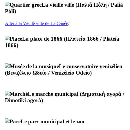
La vieille ville (
Παλιά Πόλη
/
Paliá
Póli
)
Aller à la Vieille ville de La Canée
.
La place de 1866 (
Πλατεία 1866
/
Plateía
1866
)
Le conservatoire venizélien
(
Βενιζέλειο Ωδείο
/
Venizéleio Odeío
)
Le marché municipal (
Δημοτική αγορά
/
Dimotikí agorá
)
Le parc municipal et le zoo