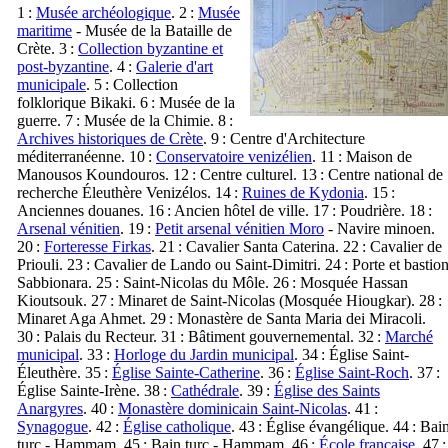
1 :
Musée archéologique
. 2 :
Musée
maritime
- Musée de la Bataille de
Crète. 3 :
Collection byzantine et
post-byzantine
. 4 :
Galerie d'art
municipale
. 5 : Collection
folklorique Bikaki. 6 : Musée de la
guerre. 7 : Musée de la Chimie. 8 :
Archives historiques de Crète
. 9 : Centre d'Architecture
méditerranéenne. 10 :
Conservatoire venizélien
. 11 : Maison de
Manousos Koundouros. 12 : Centre culturel. 13 : Centre national de
recherche Éleuthère Venizélos. 14 :
Ruines de Kydonia
. 15 :
Anciennes douanes. 16 : Ancien hôtel de ville. 17 : Poudrière. 18 :
Arsenal vénitien
. 19 :
Petit arsenal vénitien Moro
- Navire minoen.
20 :
Forteresse Firkas
. 21 : Cavalier Santa Caterina. 22 : Cavalier de
Priouli. 23 : Cavalier de Lando ou Saint-Dimitri. 24 : Porte et bastio
Sabbionara. 25 : Saint-Nicolas du Môle. 26 : Mosquée Hassan
Kioutsouk. 27 : Minaret de Saint-Nicolas (Mosquée Hiougkar). 28 :
Minaret Aga Ahmet. 29 : Monastère de Santa Maria dei Miracoli.
30 : Palais du Recteur. 31 : Bâtiment gouvernemental. 32 :
Marché
municipal
. 33 :
Horloge du Jardin municipal
. 34 : Église Saint-
Éleuthère. 35 :
Église Sainte-Catherine
. 36 :
Église Saint-Roch
. 37 :
Église Sainte-Irène. 38 :
Cathédrale
. 39 :
Église des Saints
Anargyres
. 40 :
Monastère dominicain Saint-Nicolas
. 41 :
Synagogue
. 42 :
Église catholique
. 43 : Église évangélique. 44 : Bai
turc - Hammam. 45 : Bain turc - Hammam. 46 :
École française
. 47 :