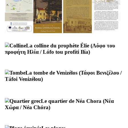
La colline du prophète Élie (
Λόφο του
προφήτη Ηλία
/
Lófo tou profíti Ilía
)
La tombe de Venizélos (
Τάφοι Βενιζέλου
/
Táfoi Venizélou
)
Le quartier de Néa Chora (
Νέα
Χώρα
/
Néa Chóra
)