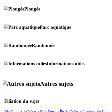
Plongée
Parc aquatique
Randonnée
Informations utiles
Autres sujets
Filiation du sujet
Via Gallica
>
Grèce
>
Mer Égée
>
Île de Crète
>
Province de La