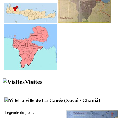
Visites
La ville de La Canée (
Χανιά
/
Chaniá
)
Légende du plan :