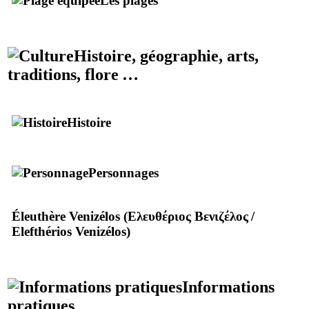
Les plages
Histoire, géographie, arts,
traditions, flore …
Histoire
Personnages
Éleuthère Venizélos (
Ελευθέριος Βενιζέλος
/
Elefthérios Venizélos
)
Informations
pratiques