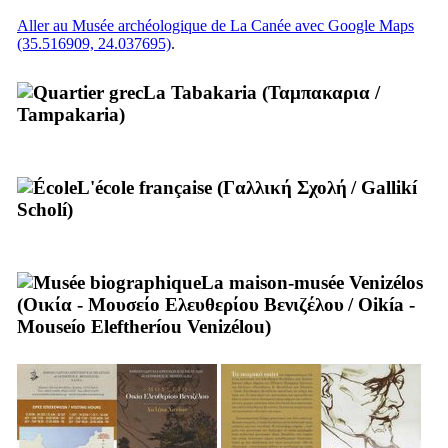
Aller au Musée archéologique de La Canée avec Google Maps
(35.516909, 24.037695)
.
La Tabakaria (
Ταμπακαρια
/
Tampakaria
)
L'école française (
Γαλλική Σχολή
/
Gallikí
Scholí
)
La maison-musée Venizélos
(
Οικία - Μουσείο Ελευθερίου Βενιζέλου
/
Oikía -
Mouseío Eleftheríou Venizélou
)