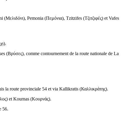
ni (
Μελιδόνι
), Pemonia (
Πεμόνια
), Tzitzifes (
Τζιτζιφές
) et Vafes
χι
).
ses (
Βρύσες
), comme contournement de la route nationale de La
uis la route provinciale 54 et via Kallikratis (
Καλλικράτης
).
λος
) et Kournas (
Κουρνάς
).
e 56.