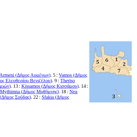
Armeni (
Δήμος Αρμένων
)
. 5 :
Vamos (
Δήμος
ος Ελευθερίου Βενιζέλου
)
. 9 :
Theriso
μιών
)
. 13 :
Kissamos (
Δήμος Κισσάμου
)
. 14 :
 Mythimna (
Δήμος Μυθήμνης
)
. 18 :
Nea
(
Δήμος Σούδας
)
. 22 :
Sfakia (
Δήμος