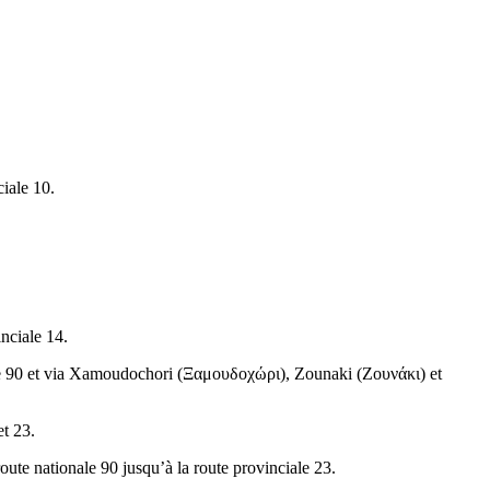
ciale 10.
inciale 14.
le 90 et via Xamoudochori (
Ξαμουδοχώρι
), Zounaki (
Ζουνάκι
) et
et 23.
oute nationale 90 jusqu’à la route provinciale 23.