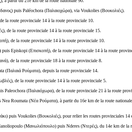
ς
), à partir du 21e km de la route nationale 90.
δανος
) puis Paléochora (
Παλαιοχώρα
), via Voukolies (
Βουκολιές
).
 de la route provinciale 14 à la route provinciale 10.
ές
), de la route provinciale 14 à la route provinciale 15.
οπή
), de la route provinciale 14 à la route provinciale 10.
) puis Episkopi (
Επισκοπή
), de la route provinciale 14 à la route provin
ανά
), de la route provinciale 18 à la route provinciale 8.
ta (
Παλαιά Ρούματα
), depuis la route provinciale 14.
ωβλές
), de la route provinciale 14 à la route provinciale 5.
uis Paleochora (
Παλαιόχωρα
), de la route provinciale 21 à la route prov
is Nea Roumata (
Νέα Ρούματα
), à partir du 16e km de la route nationa
άκι
) puis Voukolies (
Βουκολιές
), pour relier les routes provinciales 14 
Manoliopoulo (
Μανωλιόπουλο
) puis Nderes (
Ντερές
), du 14e km de la r