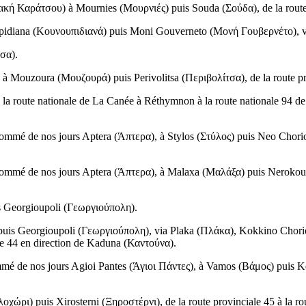
ακή Καράτσου
) à Mournies (
Μουρνιές
) puis Souda (
Σούδα
), de la rou
idiana (
Κουνουπιδιανά
) puis Moni Gouverneto (
Μονή Γουβερνέτο
), 
τσα
).
) à Mouzoura (
Μουζουρά
) puis Perivolitsa (
Περιβολίτσα
), de la route 
e la route nationale de La Canée à Réthymnon à la route nationale 94 d
nommé de nos jours Aptera (
Άπτερα
), à Stylos (
Στύλος
) puis Neo Chori
nommé de nos jours Aptera (
Άπτερα
), à Malaxa (
Μαλάξα
) puis Nerokou
s Georgioupoli (
Γεωργιούπολη
).
puis Georgioupoli (
Γεωργιούπολη
), via Plaka (
Πλάκα
), Kokkino Chori
ale 44 en direction de Kaduna (
Καντούνα
).
mmé de nos jours Agioi Pantes (
Άγιοι Πάντες
), à Vamos (
Βάμος
) puis K
λοχώρι
) puis Xirosterni (
Ξηροστέρνι
), de la route provinciale 45 à la r