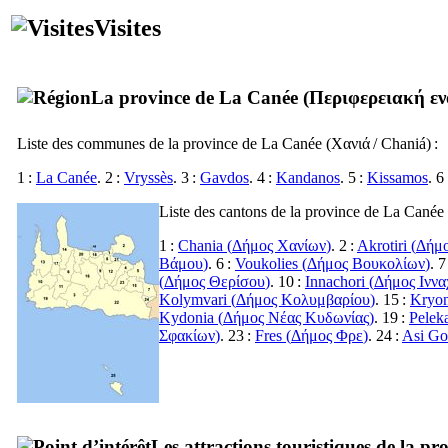
Visites
La province de La Canée (
Περιφερειακή ε
Liste des communes de la province de La Canée (
Χανιά
/
Chaniá
) :
1 :
La Canée
. 2 :
Vryssès
. 3 :
Gavdos
. 4 :
Kandanos
. 5 :
Kissamos
. 6
Liste des cantons de la province de La Canée 
1 :
Chania (
Δήμος Χανίων
)
. 2 :
Akrotiri (
Δήμο
Βάμου
)
. 6 :
Voukolies (
Δήμος Βουκολίων
)
. 7
(
Δήμος Θερίσου
)
. 10 :
Innachori (
Δήμος Ιννα
Kolymvari (
Δήμος Κολυμβαρίου
)
. 15 :
Kryon
Kydonia (
Δήμος Νέας Κυδωνίας
)
. 19 :
Pelek
Σφακίων
)
. 23 :
Fres (
Δήμος Φρε
)
. 24 :
Asi Go
Les attractions touristiques de la p