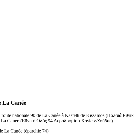
de La Canée
e route nationale 90 de La Canée à Kastelli de Kissamos (
Παλαιά Εθνι
de La Canée (
Εθνική Οδός 94 Αεροδρομίου Χανίων-Σούδας
).
de La Canée (éparchie 74) :