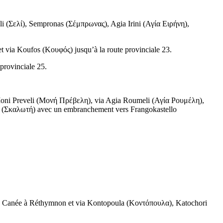
li (
Σελί
), Sempronas (
Σέμπρωνας
), Agia Irini (
Αγία Ειρήνη
),
et via Koufos (
Κουφός
) jusqu’à la route provinciale 23.
 provinciale 25.
oni Preveli (
Μονή Πρέβελη
), via Agia Roumeli (
Αγία Ρουμέλη
),
 (
Σκαλωτή
) avec un embranchement vers Frangokastello
 La Canée à Réthymnon et via Kontopoula (
Κοντόπουλα
), Katochori