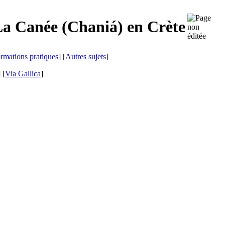
La Canée (
Chaniá
) en Crète
ormations pratiques
] [
Autres sujets
]
]
[
Via Gallica
]