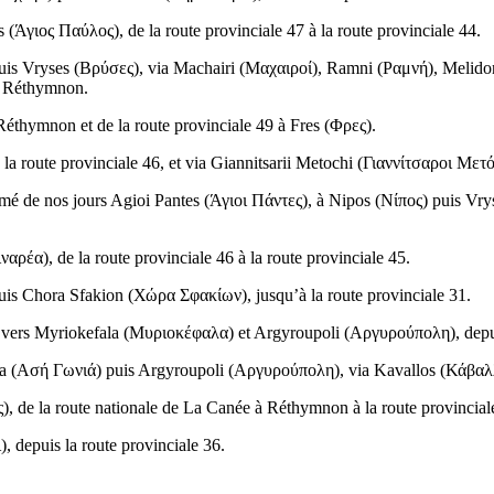
s (
Άγιος Παύλος
), de la route provinciale 47 à la route provinciale 44.
uis Vryses (
Βρύσες
), via Machairi (
Μαχαιροί
), Ramni (
Ραμνή
), Melido
à Réthymnon.
Réthymnon et de la route provinciale 49 à Fres (
Φρες
).
 la route provinciale 46, et via Giannitsarii Metochi (
Γιαννίτσαροι Μετό
mé de nos jours Agioi Pantes (
Άγιοι Πάντες
), à Nipos (
Νίπος
) puis Vry
ιναρέα
), de la route provinciale 46 à la route provinciale 45.
puis Chora Sfakion (
Χώρα Σφακίων
), jusqu’à la route provinciale 31.
, vers Myriokefala (
Μυριοκέφαλα
) et Argyroupoli (
Αργυρούπολη
), dep
a (
Ασή Γωνιά
) puis Argyroupoli (
Αργυρούπολη
), via Kavallos (
Κάβαλ
ς
), de la route nationale de La Canée à Réthymnon à la route provincial
ι
), depuis la route provinciale 36.