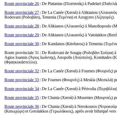
Route provinciale 26
: De Platanias (
Πλατανιάς
) à Padelari (
Παδελά
Route provinciale 27
: De La Canée (
Χανιά
) à Alikianou (
Αλικιανός
Rodovani (
Ροδοβάνι
), Temenia (
Τεμένια
) et Azogyres (
Αζογυρές
).
Route provinciale 28
: De Alikianos (
Αλικιανός
) à Manoliopoulo (
Μ
Route provinciale 29
: De Alikianos (
Αλικιανός
) à Vatolakkos (
Βατό
Route provinciale 30
: De Kandanos (
Κάνδανος
) à Temenia (
Τεμένι
Route provinciale 31
: De Rodovani de Sougia (
Ροδοβάνι Σούγια
) 
Agios Ioannis (
Άγιος Ιωάννης
), Anopolis (
Ανώπολη
), Komitades (
Κ
(
Φραγκοκάστελλο
).
Route provinciale 32
: De La Canée (
Χανιά
) à Fournes (
Φουρνές
) p
Route provinciale 33
: De Fournes (
Φουρνές
) à Meskla (
Μεσκλά
) p
Route provinciale 34
: De La Canée (
Χανιά
) à Périvolia (
Περιβόλια
Route provinciale 35
: De Chania (
Χανιά
) à Mournies (
Μουρνιές
) p
Route provinciale 36
: De Chania (
Χανιά
) à Nerokouros (
Νεροκούρ
(
Κατωχώρι
) et Gerolakkos (
Γερωλάκκος
), après avoir bifurqué ver