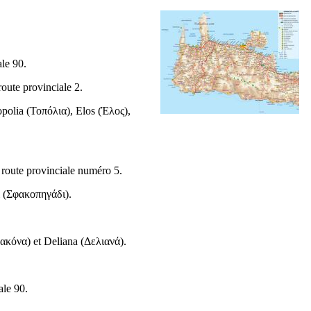
ale 90.
 route provinciale 2.
opolia (
Τοπόλια
), Elos (
Έλος
),
route provinciale numéro 5.
 (
Σφακοπηγάδι
).
ακόνα
) et Deliana (
Δελιανά
).
ale 90.