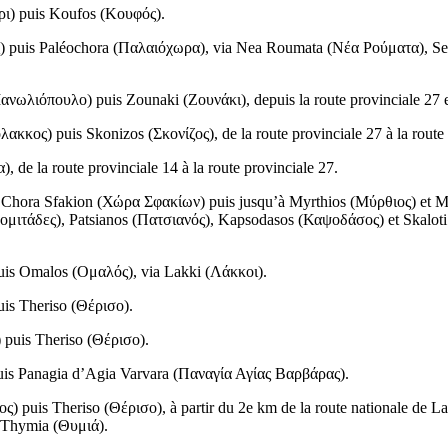
ρι
) puis Koufos (
Κουφός
).
) puis Paléochora (
Παλαιόχωρα
), via Nea Roumata (
Νέα Ρούματα
), Se
ανωλιόπουλο
) puis Zounaki (
Ζουνάκι
), depuis la route provinciale 27 
λακκος
) puis Skonizos (
Σκονίζος
), de la route provinciale 27 à la route
α
), de la route provinciale 14 à la route provinciale 27.
à Chora Sfakion (
Χώρα Σφακίων
) puis jusqu’à Myrthios (
Μύρθιος
) et M
ομιτάδες
), Patsianos (
Πατσιανός
), Kapsodasos (
Καψοδάσος
) et Skaloti
uis Omalos (
Ομαλός
), via Lakki (
Λάκκοι
).
uis Theriso (
Θέρισο
).
) puis Theriso (
Θέρισο
).
uis Panagia d’Agia Varvara (
Παναγία Αγίας Βαρβάρας
).
ος
) puis Theriso (
Θέρισο
), à partir du 2e km de la route nationale de
s Thymia (
Θυμιά
).