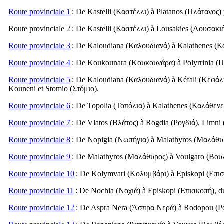
Route provinciale 1
: De Kastelli (
Καστέλλι
) à Platanos (
Πλάτανος
)
Route provinciale 2
: De Kastelli (
Καστέλλι
) à Lousakies (
Λουσακι
Route provinciale 3
: De Kaloudiana (
Καλουδιανά
) à Kalathenes (
Κ
Route provinciale 4
: De Koukounara (
Κουκουνάρα
) à Polyrrinia (
Π
Route provinciale 5
: De Kaloudiana (
Καλουδιανά
) à Kéfali (
Κεφάλ
Kouneni et Stomio (
Στόμιο
).
Route provinciale 6
: De Topolia (
Τοπόλια
) à Kalathenes (
Καλάθενε
Route provinciale 7
: De Vlatos (
Βλάτος
) à Rogdia (
Ρογδιά
), Limni 
Route provinciale 8
: De Nopigia (
Νωπήγια
) à Malathyros (
Μαλάθυ
Route provinciale 9
: De Malathyros (
Μαλάθυρος
) à Voulgaro (
Βου
Route provinciale 10
: De Kolymvari (
Κολυμβάρι
) à Episkopi (
Επι
Route provinciale 11
: De Nochia (
Νοχιά
) à Episkopi (
Επισκοπή
), 
Route provinciale 12
: De Aspra Nera (
Άσπρα Νερά
) à Rodopou (
Ρ