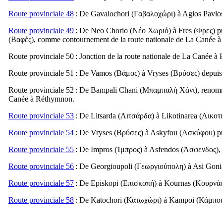
Route provinciale 48
: De Gavalochori (
Γαβαλοχώρι
) à Agios Pavlo
Route provinciale 49
: De Neo Chorio (
Νέο Χωριό
) à Fres (
Φρες
) p
(
Βαφές
), comme contournement de la route nationale de La Canée 
Route provinciale 50
: Jonction de la route nationale de La Canée à 
Route provinciale 51
: De Vamos (
Βάμος
) à Vryses (
Βρύσες
) depuis
Route provinciale 52
: De Bampali Chani (
Μπαμπαλή Χάνι
), renom
Canée à Réthymnon.
Route provinciale 53
: De Litsarda (
Λιτσάρδα
) à Likotinarea (
Λικοτ
Route provinciale 54
: De Vryses (
Βρύσες
) à Askyfou (
Ασκύφου
) 
Route provinciale 55
: De Impros (
Ίμπρος
) à Asfendos (
Άσφενδος
)
Route provinciale 56
: De Georgioupoli (
Γεωργιούπολη
) à Asi Goni
Route provinciale 57
: De Episkopi (
Επισκοπή
) à Kournas (
Κουρνά
Route provinciale 58
: De Katochori (
Κατωχώρι
) à Kampoi (
Κάμπο