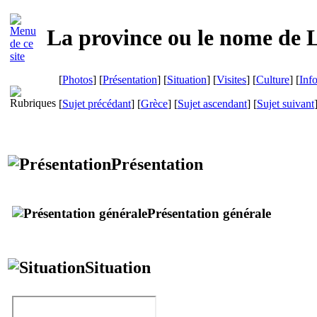
La province ou le nome de 
[
Photos
] [
Présentation
] [
Situation
] [
Visites
] [
Culture
] [
Inf
[
Sujet précédant
] [
Grèce
] [
Sujet ascendant
] [
Sujet suivant
Présentation
Présentation générale
Situation