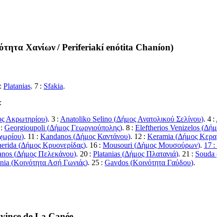
νότητα Χανίων
/
Periferiakí enótita Chaníon
)
 :
Platanias
. 7 :
Sfakia
.
:
ς Ακρωτηρίου
)
. 3 :
Anatoliko Selino (
Δήμος Ανατολικού Σελίνου
)
. 4 :
 :
Georgioupoli (
Δήμος Γεωργιούπολης
)
. 8 :
Eleftherios Venizelos (
Δήμ
χωρίου
)
. 11 :
Kandanos (
Δήμος Καντάνου
)
. 12 :
Keramia (
Δήμος Κερα
erida (
Δήμος Κρυονερίδας
)
. 16 :
Mousouri (
Δήμος Μουσούρων
)
.
17 :
anos (
Δήμος Πελεκάνου
)
. 20 :
Platanias (
Δήμος Πλατανιά
)
. 21 :
Souda 
nia (
Κοινότητα Ασή Γωνιάς
)
. 25 :
Gavdos (
Κοινότητα Γαύδου
)
.
rovince de La Canée