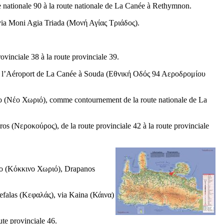
te nationale 90 à la route nationale de La Canée à Rethymnon.
via Moni Agia Triada (
Μονή Αγίας Τριάδος
).
provinciale 38 à la route provinciale 39.
e l’Aéroport de La Canée à Souda (
Εθνική Οδός 94 Αεροδρομίου
o (
Νέο Χωριό
), comme contournement de la route nationale de La
ros (
Νεροκούρος
), de la route provinciale 42 à la route provinciale
o (
Κόκκινο Χωριό
), Drapanos
efalas (
Κεφαλάς
), via Kaina (
Κάινα
)
oute provinciale 46.