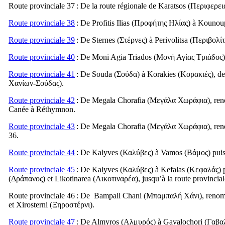
Route provinciale 37
: De la route régionale de Karatsos (
Περιφερει
Route provinciale 38
: De Profitis Ilias (
Προφήτης Ηλίας
) à Kounoup
Route provinciale 39
: De Sternes (
Στέρνες
) à Perivolitsa (
Περιβολί
Route provinciale 40
: De Moni Agia Triados (
Μονή Αγίας Τριάδος
Route provinciale 41
: De Souda (
Σούδα
) à Korakies (
Κορακιές
), d
Χανίων-Σούδας
).
Route provinciale 42
: De Megala Chorafia (
Μεγάλα Χωράφια
), re
Canée à Réthymnon.
Route provinciale 43
: De Megala Chorafia (
Μεγάλα Χωράφια
), re
36.
Route provinciale 44
: De Kalyves (
Καλύβες
) à Vamos (
Βάμος
) pui
Route provinciale 45
: De Kalyves (
Καλύβες
) à Kefalas (
Κεφαλάς
) 
(
Δράπανος
) et Likotinarea (
Λικοτιναρέα
), jusqu’à la route provinci
Route provinciale 46
: De ​​ Bampali Chani (
Μπαμπαλή Χάνι
), reno
et Xirosterni (
Ξηροστέρνι
).
Route provinciale 47
: De Almyros (
Αλμυρός
) à Gavalochori (
Γαβα