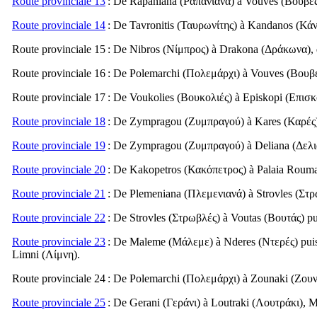
Route provinciale 13
: De Rapaniana (
Ραπανιανά
) à Vouves (
Βουβέ
Route provinciale 14
: De Tavronitis (
Ταυρωνίτης
) à Kandanos (
Κάν
Route provinciale 15
: De Nibros (
Νίμπρος
) à Drakona (
Δράκωνα
),
Route provinciale 16
: De Polemarchi (
Πολεμάρχι
) à Vouves (
Βουβ
Route provinciale 17
: De Voukolies (
Βουκολιές
) à Episkopi (
Επισκ
Route provinciale 18
: De Zympragou (
Ζυμπραγού
) à Kares (
Καρές
Route provinciale 19
: De Zympragou (
Ζυμπραγού
) à Deliana (
Δελι
Route provinciale 20
: De Kakopetros (
Κακόπετρος
) à Palaia Rouma
Route provinciale 21
: De Plemeniana (
Πλεμενιανά
) à Strovles (
Στρ
Route provinciale 22
: De Strovles (
Στρωβλές
) à Voutas (
Βουτάς
) p
Route provinciale 23
: De Maleme (
Μάλεμε
) à Nderes (
Ντερές
) pu
Limni (
Λίμνη
).
Route provinciale 24
: De Polemarchi (
Πολεμάρχι
) à Zounaki (
Ζουν
Route provinciale 25
: De Gerani (
Γεράνι
) à Loutraki (
Λουτράκι
), 