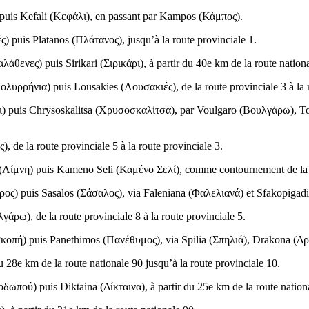
 puis Kefali (
Κεφάλι
), en passant par Kampos (
Κάμπος
).
ές
) puis Platanos (
Πλάτανος
), jusqu’à la route provinciale 1.
αλάθενες
) puis Sirikari (
Σιρικάρι
), à partir du 40e km de la route nation
ολυρρήνια
) puis Lousakies (
Λουσακιές
), de la route provinciale 3 à la
ι
) puis Chrysoskalitsa (
Χρυσοσκαλίτσα
), par Voulgaro (
Βουλγάρω
), T
ς
), de la route provinciale 5 à la route provinciale 3.
(
Λίμνη
) puis Kameno Seli (
Καμένο Σελί
), comme contournement de la 
ρος
) puis Sasalos (
Σάσαλος
), via Faleniana (
Φαλελιανά
) et Sfakopigadi
λγάρω
), de la route provinciale 8 à la route provinciale 5.
σκοπή
) puis Panethimos (
Πανέθυμος
), via Spilia (
Σπηλιά
), Drakona (
Δρ
du 28e km de la route nationale 90 jusqu’à la route provinciale 10.
οδωπού
) puis Diktaina (
Δίκταινα
), à partir du 25e km de la route nation