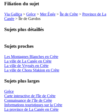
Filiation du sujet
Via Gallica
>
Grèce
>
Mer Égée
>
Île de Crète
>
Province de La
Canée
> Île de Gavdos
Sujets plus détaillés
Sujets proches
Les Montagnes Blanches en Crète
La ville de La Canée en Crète
La ville de Vryssès en Crète
La ville de Chora Sfakion en Crète
Sujets plus larges
Grèce
Carte interactive de l'île de Crète
Connaissance de l’île de Crète
Informations touristiques sur la Crète
La province de La Canée en Crète