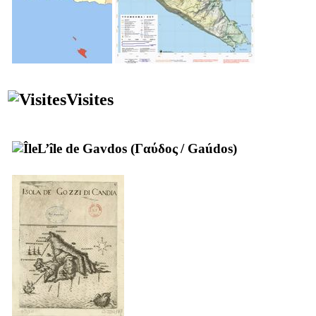
Visites
L’île de Gavdos (
Γαύδος
/
Gaúdos
)