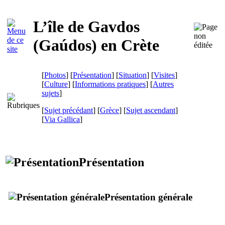
L’île de Gavdos
(
Gaúdos
) en Crète
[
Photos
] [
Présentation
] [
Situation
] [
Visites
]
[
Culture
] [
Informations pratiques
] [
Autres
sujets
]
[
Sujet précédant
] [
Grèce
] [
Sujet ascendant
]
[
Via Gallica
]
Présentation
Présentation générale