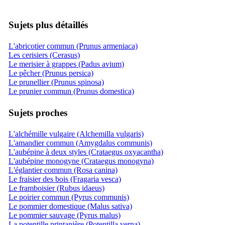
Sujets plus détaillés
L'abricotier commun (Prunus armeniaca)
Les cerisiers (Cerasus)
Le merisier à grappes (Padus avium)
Le pêcher (Prunus persica)
Le prunellier (Prunus spinosa)
Le prunier commun (Prunus domestica)
Sujets proches
L'alchémille vulgaire (Alchemilla vulgaris)
L'amandier commun (Amygdalus communis)
L'aubépine à deux styles (Crataegus oxyacantha)
L'aubépine monogyne (Crataegus monogyna)
L'églantier commun (Rosa canina)
Le fraisier des bois (Fragaria vesca)
Le framboisier (Rubus idaeus)
Le poirier commun (Pyrus communis)
Le pommier domestique (Malus sativa)
Le pommier sauvage (Pyrus malus)
La potentille printanière (Potentilla verna)