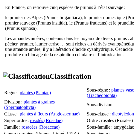
En France, on retrouve cinq espèces de prunus à l’état sauvage :
le prunier des Alpes (
Prunus brigantiaca
), le prunier domestique (
Pru
prunier sauvage (
Prunus insititia
), le (
Prunus fruticans
) et le prunelli
(
Prunus spinosa
).
Les amandes amères, contenus dans les noyaux de divers prunus : ab
pécher, prunier, laurier cerise … sont riches en dérivés cyanogénét
une amande amère, il y a libération d’acide cyanhydrique. Cet acid
produire un blocage de la respiration cellulaire et l’intoxication.
Classification
Sous-règne
:
plantes vasc
Règne
:
plantes (
Plantae
)
(
Tracheobionta
)
Division
:
plantes à graines
Sous-division
:
(
Spermatophyta
)
Classe
:
plantes à fleurs (
Angiospermae
)
Sous-classe
:
dicotylédon
Super-ordre
:
rosidés (
Rosidae
)
Ordre
: rosales (
Rosales
)
Famille
:
rosacées (
Rosaceae
)
Sous-famille
: amygdalac
Genre
: pruniers (
Prunus
[Linné, 1753])
Sous-genre
: