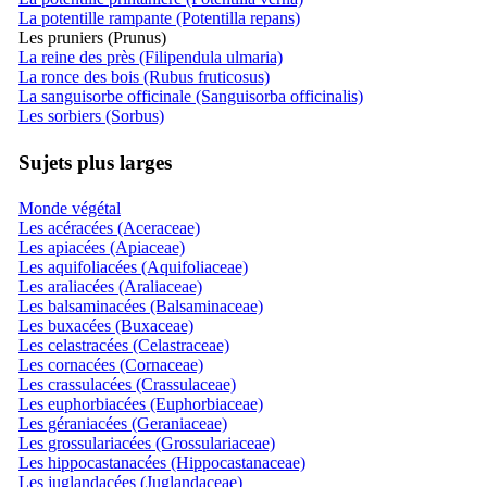
La potentille rampante (Potentilla repans)
Les pruniers (Prunus)
La reine des près (Filipendula ulmaria)
La ronce des bois (Rubus fruticosus)
La sanguisorbe officinale (Sanguisorba officinalis)
Les sorbiers (Sorbus)
Sujets plus larges
Monde végétal
Les acéracées (Aceraceae)
Les apiacées (Apiaceae)
Les aquifoliacées (Aquifoliaceae)
Les araliacées (Araliaceae)
Les balsaminacées (Balsaminaceae)
Les buxacées (Buxaceae)
Les celastracées (Celastraceae)
Les cornacées (Cornaceae)
Les crassulacées (Crassulaceae)
Les euphorbiacées (Euphorbiaceae)
Les géraniacées (Geraniaceae)
Les grossulariacées (Grossulariaceae)
Les hippocastanacées (Hippocastanaceae)
Les juglandacées (Juglandaceae)