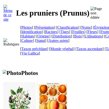
Les pruniers (
Prunus
)
[
Photos
] [
Présentation
] [
Classification
] [
Noms
] [
Étymolog
[
Identification
] [
Racines
] [
Tiges
] [
Feuilles
] [
Fleurs
] [
Fruit
[
Habitats
] [
Origine
] [
Distribution
] [
Bois
] [
Utilisations
] [
Co
[
Culture
] [
Statut
] [
Autres sujets
]
[
Taxon précédant
] [
Monde végétal
] [
Taxon ascendant
] [
T
[
Via Gallica
]
Photos