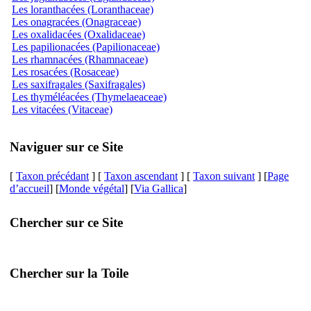
Les loranthacées (Loranthaceae)
Les onagracées (Onagraceae)
Les oxalidacées (Oxalidaceae)
Les papilionacées (Papilionaceae)
Les rhamnacées (Rhamnaceae)
Les rosacées (Rosaceae)
Les saxifragales (Saxifragales)
Les thyméléacées (Thymelaeaceae)
Les vitacées (Vitaceae)
Naviguer sur ce Site
[
Taxon précédant
] [
Taxon ascendant
] [
Taxon suivant
] [
Page
d’accueil
] [
Monde végétal
] [
Via Gallica
]
Chercher sur ce Site
Chercher sur la Toile