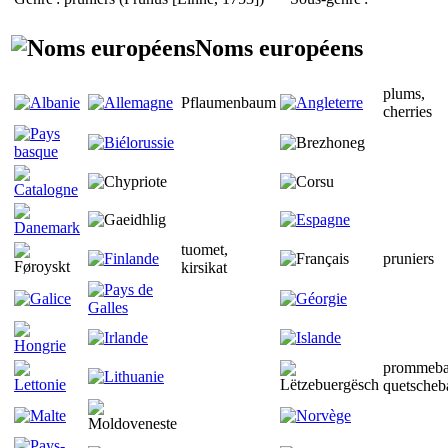
Noms européens
plums,
Pflaumenbaum
cherries
tuomet,
pruniers
kirsikat
prommeb
quetsche