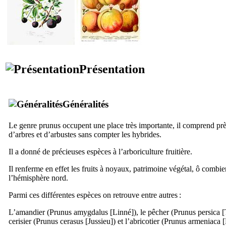
Présentation
Généralités
Le genre prunus occupent une place très importante, il comprend pr
d’arbres et d’arbustes sans compter les hybrides.
Il a donné de précieuses espèces à l’arboriculture fruitière.
Il renferme en effet les fruits à noyaux, patrimoine végétal, ô combi
l’hémisphère nord.
Parmi ces différentes espèces on retrouve entre autres :
L’amandier (
Prunus amygdalus
[Linné]), le pêcher (
Prunus persica
[
cerisier (
Prunus cerasus
[Jussieu]) et l’abricotier (
Prunus armeniaca
[