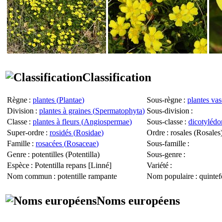
Classification
Règne
:
plantes (
Plantae
)
Sous-règne
:
plantes vas
Division
:
plantes à graines (
Spermatophyta
)
Sous-division
:
Classe
:
plantes à fleurs (
Angiospermae
)
Sous-classe
:
dicotylédo
Super-ordre
:
rosidés (
Rosidae
)
Ordre
: rosales (
Rosales
Famille
:
rosacées (
Rosaceae
)
Sous-famille
:
Genre
: potentilles (
Potentilla
)
Sous-genre
:
Espèce
:
Potentilla repans
[Linné]
Variété
:
Nom commun
: potentille rampante
Nom populaire
: quintef
Noms européens