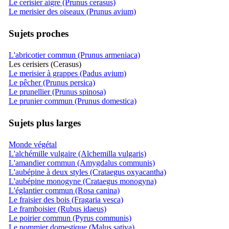
Le cerisier aigre (Prunus cerasus)
Le merisier des oiseaux (Prunus avium)
Sujets proches
L'abricotier commun (Prunus armeniaca)
Les cerisiers (Cerasus)
Le merisier à grappes (Padus avium)
Le pêcher (Prunus persica)
Le prunellier (Prunus spinosa)
Le prunier commun (Prunus domestica)
Sujets plus larges
Monde végétal
L'alchémille vulgaire (Alchemilla vulgaris)
L'amandier commun (Amygdalus communis)
L'aubépine à deux styles (Crataegus oxyacantha)
L'aubépine monogyne (Crataegus monogyna)
L'églantier commun (Rosa canina)
Le fraisier des bois (Fragaria vesca)
Le framboisier (Rubus idaeus)
Le poirier commun (Pyrus communis)
Le pommier domestique (Malus sativa)