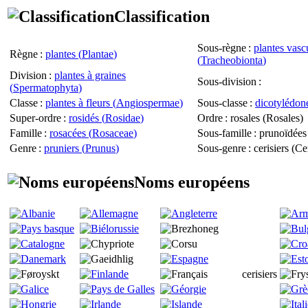
Classification
Sous-règne
:
plantes vasc
Règne
:
plantes (
Plantae
)
(
Tracheobionta
)
Division
:
plantes à graines
Sous-division
:
(
Spermatophyta
)
Classe
:
plantes à fleurs (
Angiospermae
)
Sous-classe
:
dicotylédone
Super-ordre
:
rosidés (
Rosidae
)
Ordre
: rosales (
Rosales
)
Famille
:
rosacées (
Rosaceae
)
Sous-famille
: prunoïdées
Genre
:
pruniers (
Prunus
)
Sous-genre
: cerisiers (
Ce
Noms européens
cerisiers