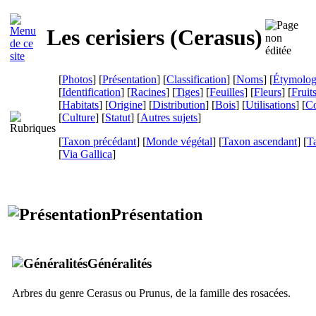
Les cerisiers (
Cerasus
)
[
Photos
] [
Présentation
] [
Classification
] [
Noms
] [
Étymolog
[
Identification
] [
Racines
] [
Tiges
] [
Feuilles
] [
Fleurs
] [
Fruit
[
Habitats
] [
Origine
] [
Distribution
] [
Bois
] [
Utilisations
] [
Co
[
Culture
] [
Statut
] [
Autres sujets
]
[
Taxon précédant
] [
Monde végétal
] [
Taxon ascendant
] [
T
[
Via Gallica
]
Présentation
Généralités
Arbres du genre
Cerasus
ou
Prunus
, de la famille des rosacées.