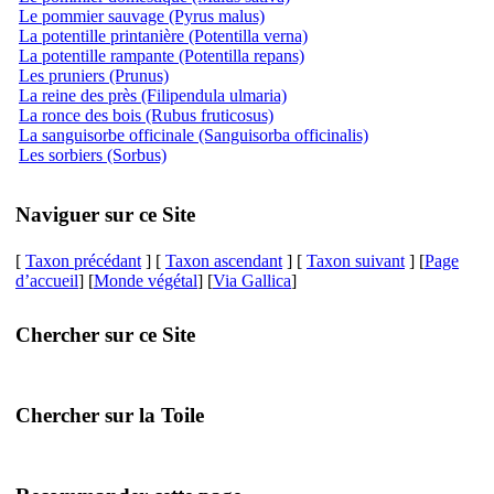
Le pommier sauvage (Pyrus malus)
La potentille printanière (Potentilla verna)
La potentille rampante (Potentilla repans)
Les pruniers (Prunus)
La reine des près (Filipendula ulmaria)
La ronce des bois (Rubus fruticosus)
La sanguisorbe officinale (Sanguisorba officinalis)
Les sorbiers (Sorbus)
Naviguer sur ce Site
[
Taxon précédant
] [
Taxon ascendant
] [
Taxon suivant
] [
Page
d’accueil
] [
Monde végétal
] [
Via Gallica
]
Chercher sur ce Site
Chercher sur la Toile