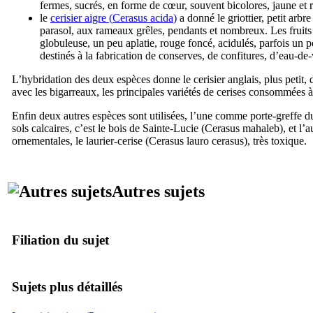
fermes, sucrés, en forme de cœur, souvent bicolores, jaune et r
le
cerisier aigre (
Cerasus acida
)
a donné le griottier, petit arbr
parasol, aux rameaux grêles, pendants et nombreux. Les fruits
globuleuse, un peu aplatie, rouge foncé, acidulés, parfois un p
destinés à la fabrication de conserves, de confitures, d’eau-de-
L’hybridation des deux espèces donne le cerisier anglais, plus petit, d
avec les bigarreaux, les principales variétés de cerises consommées à l
Enfin deux autres espèces sont utilisées, l’une comme porte-greffe du 
sols calcaires, c’est le bois de Sainte-Lucie (
Cerasus mahaleb
), et l’
ornementales, le laurier-cerise (
Cerasus lauro cerasus
), très toxique.
Autres sujets
Filiation du sujet
Sujets plus détaillés