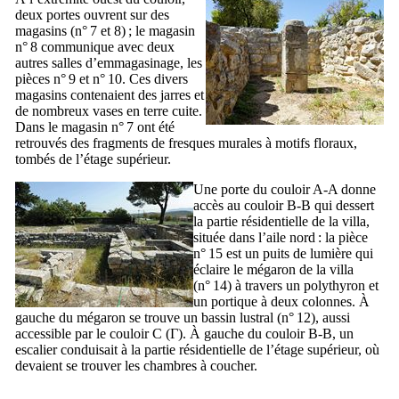
deux portes ouvrent sur des
magasins (n° 7 et 8) ; le magasin
n° 8 communique avec deux
autres salles d’emmagasinage, les
pièces n° 9 et n° 10. Ces divers
magasins contenaient des jarres et
de nombreux vases en terre cuite.
Dans le magasin n° 7 ont été
retrouvés des fragments de fresques murales à motifs floraux,
tombés de l’étage supérieur.
Une porte du couloir A-A donne
accès au couloir B-B qui dessert
la partie résidentielle de la villa,
située dans l’aile nord : la pièce
n° 15 est un puits de lumière qui
éclaire le mégaron de la villa
(n° 14) à travers un polythyron et
un portique à deux colonnes. À
gauche du mégaron se trouve un bassin lustral (n° 12), aussi
accessible par le couloir C (
Γ
). À gauche du couloir B-B, un
escalier conduisait à la partie résidentielle de l’étage supérieur, où
devaient se trouver les chambres à coucher.