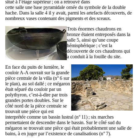
situé à l’étage supérieur ; on a retrouvé dans
cette salle une base pyramidale ornée du symbole de la double
hache. Dans la salle 4 il y avait, parmi les artefacts découverts, de
nombreux vases contenant des pigments et des sceaux.
Trois énormes chaudrons en
bronze étaient entreposés dans la
salle 5, ainsi qu’une coupe
hémisphérique ; c’est la
découverte de ces chaudrons qui
a conduit à la fouille du site.
En face du puits de lumière, le
couloir A-A ouvrait sur la grande
pièce centrale de la villa (n° 6 sur
le plan), au sol dallé ; ce mégaron
était séparé du couloir par un
polythyron, c’est-à-dire par trois
grandes portes doubles. Sur le
côté nord de la pièce centrale se
trouvait une pièce qui est
interprétée comme un bassin lustral (n° 11) ; six marches
permettaient de descendre dans le bassin. Sur le côté sud du
mégaron se trouvait une pièce qui était probablement une salle de
bains, à en juger par l’existence de canalisations (n° 7).