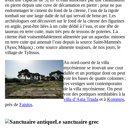
en pierre depuis une cuve de décantation en pierre ; pour ne pas
endommager le ciment du fond de la citerne, l’eau de la rigole
tombait sur une large dalle de tuf qui servait de brise-jet. Les
archéologues ont découvert sur le fond de la citerne des figurines
en argile, peut-être liées à un culte dédié à l’eau, et une tête de
taureau en terre cuite, mais très peu de tessons de poteries. La
citerne était vraisemblablement alimentée par un aqueduc minoen
en terre cuite qui amenait l’eau depuis la source Saint-Mammès
(
Άγιος Μάμας
) ; cette source alimente toujours, de nos jours, le
village de Tylissos.
Au nord-ouest de la villa
mycénienne se trouvait une cour
dallée et un portique dont on peut
voir les bases de quatre colonnes ;
ces vestiges sont contemporains
de la villa mycénienne. On peut
voir des portiques semblables à la
villa d’Agia Triada
et à
Kommos
,
près de
Faistos
.
Le sanctuaire grec