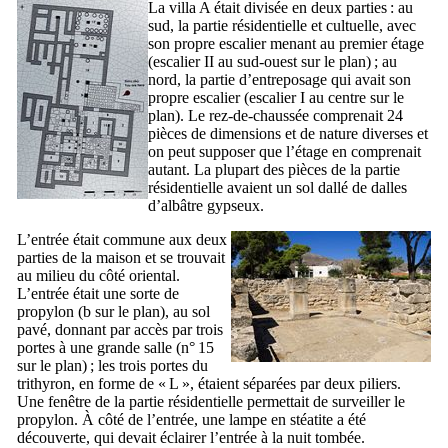
La villa A était divisée en deux parties : au
sud, la partie résidentielle et cultuelle, avec
son propre escalier menant au premier étage
(escalier
II
au sud-ouest sur le plan) ; au
nord, la partie d’entreposage qui avait son
propre escalier (escalier
I
au centre sur le
plan). Le rez-de-chaussée comprenait 24
pièces de dimensions et de nature diverses et
on peut supposer que l’étage en comprenait
autant. La plupart des pièces de la partie
résidentielle avaient un sol dallé de dalles
d’albâtre gypseux.
L’entrée était commune aux deux
parties de la maison et se trouvait
au milieu du côté oriental.
L’entrée était une sorte de
propylon (b sur le plan), au sol
pavé, donnant par accès par trois
portes à une grande salle (n° 15
sur le plan) ; les trois portes du
trithyron, en forme de « L », étaient séparées par deux piliers.
Une fenêtre de la partie résidentielle permettait de surveiller le
propylon. À côté de l’entrée, une lampe en stéatite a été
découverte, qui devait éclairer l’entrée à la nuit tombée.