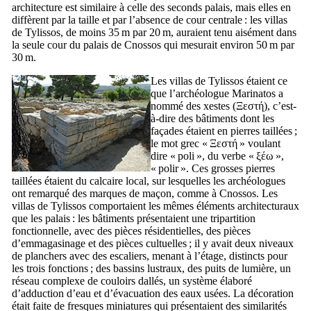
architecture est similaire à celle des seconds palais, mais elles en
diffèrent par la taille et par l’absence de cour centrale : les villas
de Tylissos, de moins 35 m par 20 m, auraient tenu aisément dans
la seule cour du palais de Cnossos qui mesurait environ 50 m par
30 m.
Les villas de Tylissos étaient ce
que l’archéologue Marinatos a
nommé des xestes (
Ξεστή
), c’est-
à-dire des bâtiments dont les
façades étaient en pierres taillées ;
le mot grec «
Ξεστή
» voulant
dire « poli », du verbe «
ξέω
»,
« polir ». Ces grosses pierres
taillées étaient du calcaire local, sur lesquelles les archéologues
ont remarqué des marques de maçon, comme à Cnossos. Les
villas de Tylissos comportaient les mêmes éléments architecturaux
que les palais : les bâtiments présentaient une tripartition
fonctionnelle, avec des pièces résidentielles, des pièces
d’emmagasinage et des pièces cultuelles ; il y avait deux niveaux
de planchers avec des escaliers, menant à l’étage, distincts pour
les trois fonctions ; des bassins lustraux, des puits de lumière, un
réseau complexe de couloirs dallés, un système élaboré
d’adduction d’eau et d’évacuation des eaux usées. La décoration
était faite de fresques miniatures qui présentaient des similarités