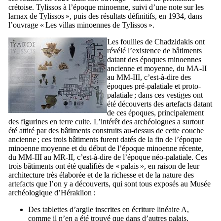
crétoise. Tylissos à l’époque minoenne, suivi d’une note sur les
larnax de Tylissos
», puis des résultats définitifs, en 1934, dans
l’ouvrage «
Les villas minoennes de Tylissos
».
Les fouilles de Chadzidakis ont
révélé l’existence de bâtiments
datant des époques minoennes
ancienne et moyenne, du MA-II
au MM-III, c’est-à-dire des
époques pré-palatiale et proto-
palatiale ; dans ces vestiges ont
été découverts des artefacts datant
de ces époques, principalement
des figurines en terre cuite. L’intérêt des archéologues a surtout
été attiré par des bâtiments construits au-dessus de cette couche
ancienne ; ces trois bâtiments furent datés de la fin de l’époque
minoenne moyenne et du début de l’époque minoenne récente,
du MM-III au MR-II, c’est-à-dire de l’époque néo-palatiale. Ces
trois bâtiments ont été qualifiés de « palais », en raison de leur
architecture très élaborée et de la richesse et de la nature des
artefacts que l’on y a découverts, qui sont tous exposés au Musée
archéologique d’Héraklion :
Des tablettes d’argile inscrites en écriture linéaire A,
comme il n’en a été trouvé que dans d’autres palais.