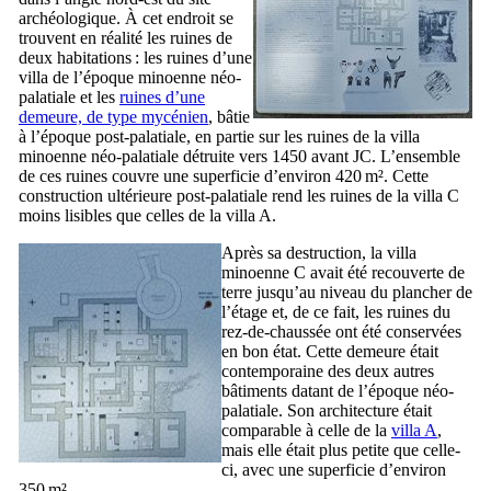
archéologique. À cet endroit se
trouvent en réalité les ruines de
deux habitations : les ruines d’une
villa de l’époque minoenne néo-
palatiale et les
ruines d’une
demeure, de type mycénien
, bâtie
à l’époque post-palatiale, en partie sur les ruines de la villa
minoenne néo-palatiale détruite vers 1450 avant JC. L’ensemble
de ces ruines couvre une superficie d’environ 420 m². Cette
construction ultérieure post-palatiale rend les ruines de la villa C
moins lisibles que celles de la villa A.
Après sa destruction, la villa
minoenne C avait été recouverte de
terre jusqu’au niveau du plancher de
l’étage et, de ce fait, les ruines du
rez-de-chaussée ont été conservées
en bon état. Cette demeure était
contemporaine des deux autres
bâtiments datant de l’époque néo-
palatiale. Son architecture était
comparable à celle de la
villa A
,
mais elle était plus petite que celle-
ci, avec une superficie d’environ
350 m².