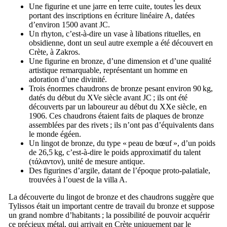
Une figurine et une jarre en terre cuite, toutes les deux
portant des inscriptions en écriture linéaire A, datées
d’environ 1500 avant JC.
Un rhyton, c’est-à-dire un vase à libations rituelles, en
obsidienne, dont un seul autre exemple a été découvert en
Crète, à Zakros.
Une figurine en bronze, d’une dimension et d’une qualité
artistique remarquable, représentant un homme en
adoration d’une divinité.
Trois énormes chaudrons de bronze pesant environ 90 kg,
datés du début du
XVe
siècle avant JC ; ils ont été
découverts par un laboureur au début du
XXe
siècle, en
1906. Ces chaudrons étaient faits de plaques de bronze
assemblées par des rivets ; ils n’ont pas d’équivalents dans
le monde égéen.
Un lingot de bronze, du type « peau de bœuf », d’un poids
de 26,5 kg, c’est-à-dire le poids approximatif du talent
(
τάλαντον
), unité de mesure antique.
Des figurines d’argile, datant de l’époque proto-palatiale,
trouvées à l’ouest de la villa A.
La découverte du lingot de bronze et des chaudrons suggère que
Tylissos était un important centre de travail du bronze et suppose
un grand nombre d’habitants ; la possibilité de pouvoir acquérir
ce précieux métal, qui arrivait en Crète uniquement par le