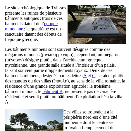
Le site archéologique de Tylissos
présente les ruines de plusieurs
bâtiments antiques ; trois de ces
bâtiments datent de l’
époque
minoenne
; le quatrième est un
sanctuaire datant des débuts de
l’époque grecque.
Les bâtiments minoens sont souvent désignés comme des
mégarons minoens (
μινωική μέγαρα
) ; cependant, un mégaron
(
μέγαρον
) désigne plutôt, dans l’architecture grecque
mycénienne, une grande salle située à l’intérieur d’un palais,
faisant souvent partie d’appartements royaux. Deux de ces
bâtiments minoens, désignés par les lettres
A
et
C
, seraient plutôt
des manoirs ou des villas (
έπαυλη
), au sens de la villa romaine, la
résidence d’une grande exploitation agricole ; le troisième
bâtiment minoen, le
bâtiment B
, ne présente pas de caractère
résidentiel et serait plutôt un bâtiment d’exploitation lié à la villa
A.
Ces villas se trouvaient à la
périphérie nord-est d’une cité
minoenne dont le centre se
trouvait à l’emplacement du