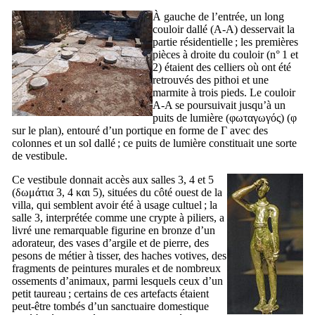
À gauche de l’entrée, un long
couloir dallé (A-A) desservait la
partie résidentielle ; les premières
pièces à droite du couloir (n° 1 et
2) étaient des celliers où ont été
retrouvés des pithoi et une
marmite à trois pieds. Le couloir
A-A se poursuivait jusqu’à un
puits de lumière (
φωταγωγός
) (
φ
sur le plan), entouré d’un portique en forme de Γ avec des
colonnes et un sol dallé ; ce puits de lumière constituait une sorte
de vestibule.
Ce vestibule donnait accès aux salles 3, 4 et 5
(
δωμάτια 3, 4 και 5
), situées du côté ouest de la
villa, qui semblent avoir été à usage cultuel ; la
salle 3, interprétée comme une crypte à piliers, a
livré une remarquable figurine en bronze d’un
adorateur, des vases d’argile et de pierre, des
pesons de métier à tisser, des haches votives, des
fragments de peintures murales et de nombreux
ossements d’animaux, parmi lesquels ceux d’un
petit taureau ; certains de ces artefacts étaient
peut-être tombés d’un sanctuaire domestique