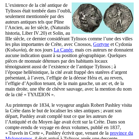
L’existence de la cité antique de
Tylissos était tombée dans l’oubli,
seulement mentionnée par des
auteurs antiques tels que Pline
l’Ancien, au
Ier
siècle, (
Naturalis
historia, Liber IV
.20) et Solin, au
IIIe
siècle, ce dernier considérant Tylissos comme l’une des villes
les plus importantes de Crète, avec Cnossos,
Gortyne
et Cydonia
(
Κυδωνία
), de nos jours
La Canée
, mais ces auteurs ne donnaient
aucune indication quant à sa position géographique. Quelques
pièces de monnaie détenues par des habitants locaux
témoignaient aussi de l’existence de l’antique Tylissos ; à
l’époque hellénistique, la cité avait frappé des statères d’argent
présentant, à l’avers, l’effigie de la déesse Héra et, au revers,
l’effigie d’Apollon tenant, de la main gauche, un arc et, de la
main droite, une tête de chèvre sauvage, avec la mention du nom
de la cité «
ΤΥΛΙΣΙΟΝ
».
Au printemps de 1834, le voyageur anglais
Robert Pashley
visita
la Crète dans le but de localiser les sites antiques ; avant son
départ,
Pashley
avait compilé tout ce que les auteurs de
l’Antiquité et du Moyen âge avait écrit sur la Crète. Dans son
compte-rendu de voyage en deux volumes, publié en 1837,
«
Travels in Crete
»,
Pashley
écrivit que, venant de la
province du
Mylopotamos
, il était arrivé à Tylissos après une descente