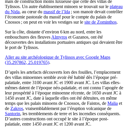
mais de construction moins luxueuse que celle des villas de
Tylissos. Un autre établissement minoen se trouvait sur le
plateau
du Nida
, au cœur du
massif de l’Ida
; son manoir devait contrôler
l’économie pastorale du massif pour le compte du palais de
Cnossos ; on peut en voir les vestiges sur le
site de Zominthos
.
Sur la côte, distante d’environ 6 km au nord, entre les
embouchures des fleuves
Almyros
et Gazanos, ont été
découvertes des installations portuaires antiques qui devaient être
le port de Tylissos.
Aller au site archéologique de Tylissos avec Google Maps
(35.297862, 25.019765)
.
D’après les artefacts découverts lors des fouilles, l’emplacement
des villas minoennes semble avoir été habité dès l’époque pré-
palatiale, entre 3100 avant JC et 1900 avant JC. Les villas elles-
mêmes datent de l’époque néo-palatiale, et ont connu l’apogée de
leur prospérité à l’époque minoenne récente, de 1650 avant JC à
1450 avant JC, date à laquelle elles ont été détruites, en même
temps que les palais minoens de Cnossos, de Faistos, de
Malia
et
de
Zakros
, vraisemblablement par l’éruption volcanique de
Santorin
, les tremblements de terre et les incendies conséquents.
D’autres constructions ont occupé le site à l’époque post-
palatiale, entre 1450 avant JC et 1200 avant JC.