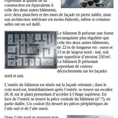
cependant la qualité de sa
construction est équivalente à
celle des deux autres bâtiments,
avec deux planchers et des murs de façade en pierre taillée, mais
son architecture intérieure est moins élaborée, même si certaines
salles ont un sol dallé.
Le bâtiment B présente une forme
rectangulaire plus régulière que
celle des deux autres bâtiments,
de 22 m de longueur est - ouest et
15 m de largeur nord - sud, soit
une superficie d’environ 330 m².
Le bâtiment B présentait
cependant de curieux
décrochements sur les façades
nord et sud.
L’entrée du bâtiment est située sur la façade orientale ; dans le
coin nord-est, immédiatement après l’entrée, se trouve un escalier
(K-K sur le plan) permettant d’accéder à l’étage supérieur. En
face de l’entrée se trouve la pièce centrale du bâtiment (n° 7), en
partie dallée. Un couloir (b) dessert les pièces périphériques de
l’aile sud et de l’aile ouest.
Dans l’aile nord se trouvent trois