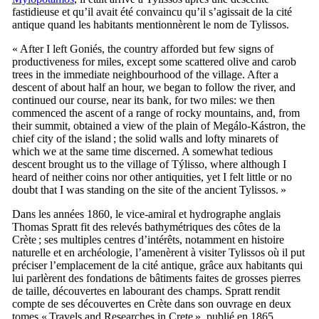
fastidieuse et qu’il avait été convaincu qu’il s’agissait de la cité
antique quand les habitants mentionnèrent le nom de Tylissos.
«
After I left Goniés, the country afforded but few signs of
productiveness for miles, except some scattered olive and carob
trees in the immediate neighbourhood of the village. After a
descent of about half an hour, we began to follow the river, and
continued our course, near its bank, for two miles: we then
commenced the ascent of a range of rocky mountains, and, from
their summit, obtained a view of the plain of Megálo-Kástron, the
chief city of the island ; the solid walls and lofty minarets of
which we at the same time discerned. A somewhat tedious
descent brought us to the village of Týlisso, where although I
heard of neither coins nor other antiquities, yet I felt little or no
doubt that I was standing on the site of the ancient Tylissos.
»
Dans les années 1860, le vice-amiral et hydrographe anglais
Thomas Spratt
fit des relevés bathymétriques des côtes de la
Crète ; ses multiples centres d’intérêts, notamment en histoire
naturelle et en archéologie, l’amenèrent à visiter Tylissos où il put
préciser l’emplacement de la cité antique, grâce aux habitants qui
lui parlèrent des fondations de bâtiments faites de grosses pierres
de taille, découvertes en labourant des champs.
Spratt
rendit
compte de ses découvertes en Crète dans son ouvrage en deux
tomes «
Travels and Researches in Crete
», publié en 1865.