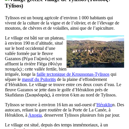
Týlisos
)
Tylissos est un bourg agricole d’environ 1 000 habitants qui
vivent de la culture de la vigne et de l’olivier, et de l’élevage de
moutons, de chèvres et de volailles, ainsi que de l’apiculture.
Le village est bâti sur un plateau,
à environ 190 m d’altitude, situé
sur le bord occidental d’une
vallée formée par le fleuve
Gazanos (
Ρέμα Γαζανός
) et son
affluent la rivière Fléga (
Φλέγα
ποταμός
) ; cette vallée fertile, bien
irriguée, longe la
faille tectonique de Kroussonas-Tylissos
qui
sépare le
massif du Psiloritis
de la plaine d’effondrement
d’Héraklion. Le village se trouve entre ces deux cours d’eau. Le
fleuve Gazanos se jette dans le golfe d’Héraklion près de
Skafidaras (
Σκαφιδαράς
), à environ 6 km au nord de Tylissos.
Tylissos se trouve à environ 16 km au sud-ouest d’
Héraklio
n. Des
autocars, reliant la gare routière de la Porte de La Canée, à
Héraklion, à
Anogia
, desservent Tylissos plusieurs fois par jour.
Le village est situé, depuis des temps immémoriaux, à un