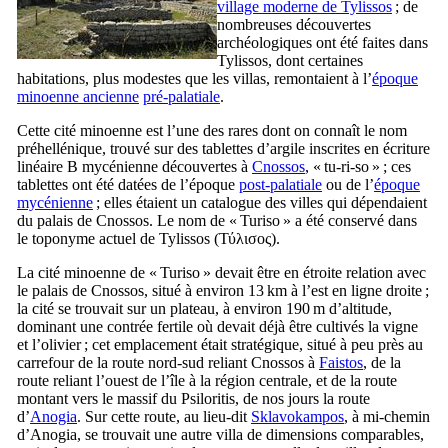
village moderne de Tylissos
; de
nombreuses découvertes
archéologiques ont été faites dans
Tylissos, dont certaines
habitations, plus modestes que les villas, remontaient à l’
époque
minoenne ancienne
pré-palatiale
.
Cette cité minoenne est l’une des rares dont on connaît le nom
préhellénique, trouvé sur des tablettes d’argile inscrites en écriture
linéaire B mycénienne découvertes à
Cnossos
, «
tu-ri-so
» ; ces
tablettes ont été datées de l’époque
post-palatiale
ou de l’
époque
mycénienne
; elles étaient un catalogue des villes qui dépendaient
du palais de Cnossos. Le nom de «
Turiso
» a été conservé dans
le toponyme actuel de Tylissos (
Τύλισος
).
La cité minoenne de «
Turiso
» devait être en étroite relation avec
le palais de Cnossos, situé à environ 13 km à l’est en ligne droite ;
la cité se trouvait sur un plateau, à environ 190 m d’altitude,
dominant une contrée fertile où devait déjà être cultivés la vigne
et l’olivier ; cet emplacement était stratégique, situé à peu près au
carrefour de la route nord-sud reliant Cnossos à
Faistos
, de la
route reliant l’ouest de l’île à la région centrale, et de la route
montant vers le massif du Psiloritis, de nos jours la route
d’
Anogia
. Sur cette route, au lieu-dit
Sklavokampos
, à mi-chemin
d’Anogia, se trouvait une autre villa de dimensions comparables,