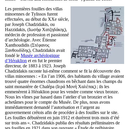
Les premières fouilles des villas
minoennes de Tylissos furent
effectuées, au début du
XXe
siècle,
par Joseph Chadzidakis, ou
Hazzidakis, (
Ιωσήφ Χατζηδάκης
),
médecin de profession et passionné
d’archéologie. Avec Étienne
Xanthoudidis (
Στέφανος
Ξανθουδίδης
), Chadzidakis avait
fondé le
Musée archéologique
d’Héraklion
et en fut le premier
directeur, de 1883 à 1923. Joseph
Chadzidakis raconte lui-même comment se fit la découverte des
villas minoennes : « En l’an 1906, des habitants du village avaient
trouvé quatre énormes chaudrons en bêchant dans les champs du
saint monastère de Chalépa (
Ιερά Μονή Χαλέπας
) ; ils les
emmenèrent à Héraklion pour les vendre comme vieux bronze.
Nous les vîmes par hasard dans l’atelier d’un bronzier et les
achetâmes pour le compte du Musée. De plus, nous avons
immédiatement demandé l’autorisation et l’argent au
gouvernement crétois afin de procéder à des fouilles sur le site.
Les fouilles débutèrent en juin 1912 et durèrent trois mois d’été
sur trois ans ». Chadzidakis publia des résultats préliminaires de
ses fouilles en 1921 dans son ouvrage «
Étude de préhistoire