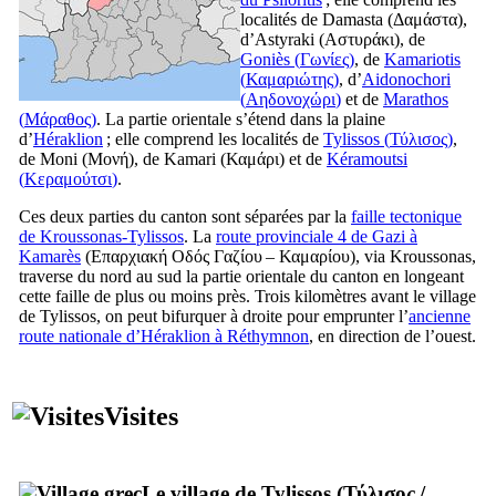
localités de Damasta (
Δαμάστα
),
d’Astyraki (
Αστυράκι
), de
Goniès (
Γωνίες
)
, de
Kamariotis
(
Καμαριώτης
)
, d’
Aidonochori
(
Αηδονοχώρι
)
et de
Marathos
(
Μάραθος
)
. La partie orientale s’étend dans la plaine
d’
Héraklion
; elle comprend les localités de
Tylissos (
Τύλισος
)
,
de Moni (
Μονή
), de Kamari (
Καμάρι
) et de
Kéramoutsi
(
Κεραμούτσι
)
.
Ces deux parties du canton sont séparées par la
faille tectonique
de Kroussonas-Tylissos
. La
route provinciale 4 de Gazi à
Kamarès
(
Επαρχιακή Οδός Γαζίου – Καμαρίου
), via Kroussonas,
traverse du nord au sud la partie orientale du canton en longeant
cette faille de plus ou moins près. Trois kilomètres avant le village
de Tylissos, on peut bifurquer à droite pour emprunter l’
ancienne
route nationale d’Héraklion à Réthymnon
, en direction de l’ouest.
Visites
Le village de Tylissos (
Τύλισος
/