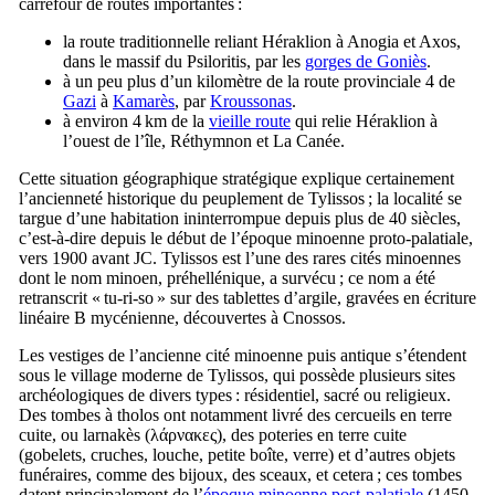
carrefour de routes importantes :
la route traditionnelle reliant Héraklion à Anogia et Axos,
dans le massif du Psiloritis, par les
gorges de Goniès
.
à un peu plus d’un kilomètre de la route provinciale 4 de
Gazi
à
Kamarès
, par
Kroussonas
.
à environ 4 km de la
vieille route
qui relie Héraklion à
l’ouest de l’île, Réthymnon et La Canée.
Cette situation géographique stratégique explique certainement
l’ancienneté historique du peuplement de Tylissos ; la localité se
targue d’une habitation ininterrompue depuis plus de 40 siècles,
c’est-à-dire depuis le début de l’époque minoenne proto-palatiale,
vers 1900 avant JC. Tylissos est l’une des rares cités minoennes
dont le nom minoen, préhellénique, a survécu ; ce nom a été
retranscrit «
tu-ri-so
» sur des tablettes d’argile, gravées en écriture
linéaire B mycénienne, découvertes à Cnossos.
Les vestiges de l’ancienne cité minoenne puis antique s’étendent
sous le village moderne de Tylissos, qui possède plusieurs sites
archéologiques de divers types : résidentiel, sacré ou religieux.
Des tombes à tholos ont notamment livré des cercueils en terre
cuite, ou larnakès (
λάρνακες
), des poteries en terre cuite
(gobelets, cruches, louche, petite boîte, verre) et d’autres objets
funéraires, comme des bijoux, des sceaux, et cetera ; ces tombes
datent principalement de l’
époque minoenne post-palatiale
(1450-