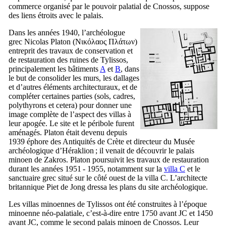
commerce organisé par le pouvoir palatial de Cnossos, suppose
des liens étroits avec le palais.
Dans les années 1940, l’archéologue
grec Nicolas Platon (
Νικόλαος Πλάτων
)
entreprit des travaux de conservation et
de restauration des ruines de Tylissos,
principalement les bâtiments
A
et
B
, dans
le but de consolider les murs, les dallages
et d’autres éléments architecturaux, et de
compléter certaines parties (sols, cadres,
polythyrons et cetera) pour donner une
image complète de l’aspect des villas à
leur apogée. Le site et le péribole furent
aménagés. Platon était devenu depuis
1939 éphore des Antiquités de Crète et directeur du Musée
archéologique d’Héraklion ; il venait de découvrir le palais
minoen de Zakros. Platon poursuivit les travaux de restauration
durant les années 1951 - 1955, notamment sur la
villa C
et le
sanctuaire grec situé sur le côté ouest de la villa C. L’architecte
britannique
Piet de Jong
dressa les plans du site archéologique.
Les villas minoennes de Tylissos ont été construites à l’époque
minoenne néo-palatiale, c’est-à-dire entre 1750 avant JC et 1450
avant JC, comme le second palais minoen de Cnossos. Leur