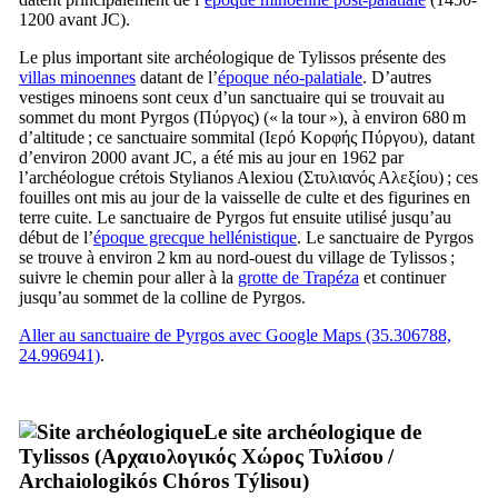
1200 avant JC).
Le plus important site archéologique de Tylissos présente des
villas minoennes
datant de l’
époque néo-palatiale
. D’autres
vestiges minoens sont ceux d’un sanctuaire qui se trouvait au
sommet du mont Pyrgos (
Πύργος
) (« la tour »), à environ 680 m
d’altitude ; ce sanctuaire sommital (
Ιερό Κορφής Πύργου
), datant
d’environ 2000 avant JC, a été mis au jour en 1962 par
l’archéologue crétois Stylianos Alexiou (
Στυλιανός Αλεξίου
) ; ces
fouilles ont mis au jour de la vaisselle de culte et des figurines en
terre cuite. Le sanctuaire de Pyrgos fut ensuite utilisé jusqu’au
début de l’
époque grecque hellénistique
. Le sanctuaire de Pyrgos
se trouve à environ 2 km au nord-ouest du village de Tylissos ;
suivre le chemin pour aller à la
grotte de Trapéza
et continuer
jusqu’au sommet de la colline de Pyrgos.
Aller au sanctuaire de Pyrgos avec Google Maps (35.306788,
24.996941)
.
Le site archéologique de
Tylissos (
Αρχαιολογικός Χώρος Τυλίσου
/
Archaiologikós Chóros Týlisou
)