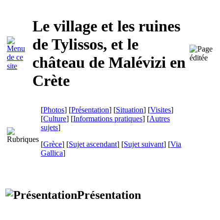
Le village et les ruines
de Tylissos, et le
château de Malévizi en
Crète
[
Photos
] [
Présentation
] [
Situation
] [
Visites
]
[
Culture
] [
Informations pratiques
] [
Autres
sujets
]
[
Grèce
] [
Sujet ascendant
] [
Sujet suivant
]
[
Via
Gallica
]
Présentation