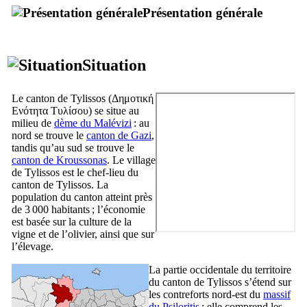
Présentation générale
Situation
Le canton de Tylissos (
Δημοτική
Ενότητα Τυλίσου
) se situe au
milieu de
dème du Malévizi
: au
nord se trouve le
canton de Gazi
,
tandis qu’au sud se trouve le
canton de Kroussonas
. Le village
de Tylissos est le chef-lieu du
canton de Tylissos. La
population du canton atteint près
de 3 000 habitants ; l’économie
est basée sur la culture de la
vigne et de l’olivier, ainsi que sur
l’élevage.
La partie occidentale du territoire
du canton de Tylissos s’étend sur
les contreforts nord-est du
massif
du Psiloritis
; elle comprend les