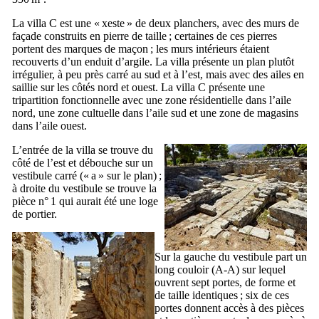
La villa C est une « xeste » de deux planchers, avec des murs de
façade construits en pierre de taille ; certaines de ces pierres
portent des marques de maçon ; les murs intérieurs étaient
recouverts d’un enduit d’argile. La villa présente un plan plutôt
irrégulier, à peu près carré au sud et à l’est, mais avec des ailes en
saillie sur les côtés nord et ouest. La villa C présente une
tripartition fonctionnelle avec une zone résidentielle dans l’aile
nord, une zone cultuelle dans l’aile sud et une zone de magasins
dans l’aile ouest.
L’entrée de la villa se trouve du
côté de l’est et débouche sur un
vestibule carré (« a » sur le plan) ;
à droite du vestibule se trouve la
pièce n° 1 qui aurait été une loge
de portier.
Sur la gauche du vestibule part un
long couloir (A-A) sur lequel
ouvrent sept portes, de forme et
de taille identiques ; six de ces
portes donnent accès à des pièces