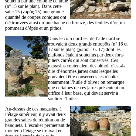
soutenu par une colonne centrale
(n° 15 sur le plan). Dans cette
salle 15 (
χορός 15
) une grande
quantité de coupes coniques ont
été trouvées ainsi qu’une hache en bronze, des feuilles d’or, un
pommeau d’épée et un pithos.
Dans le coin nord-est de l’aile nord se
trouvaient deux grands entrepôts (n° 16 et
17 sur le plan) (
χώροι 16, 17
) dont les
plafonds étaient soutenus par deux forts
piliers carrés qui sont conservés. Ces
magasins contenaient des pithoi, c’est-à-
dire d’énormes jarres dans lesquelles
pouvaient être conservées les récoltes,
notamment l’huile d’olive ; on remarque
que certaines de ces jarres présentent un
orifice à leur base, qui devait servir à
soutirer l’huile.
Au-dessus de ces magasins, à
l’étage supérieur, il y avait deux
grandes salles de réunion ou de
banquets. L’escalier permettant de
monter à l’étage se trouvait en