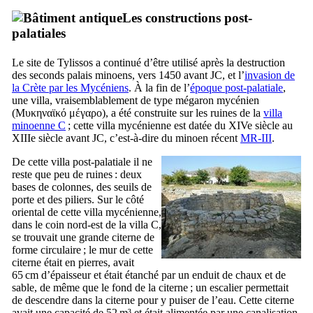
Les constructions post-
palatiales
Le site de Tylissos a continué d’être utilisé après la destruction
des seconds palais minoens, vers 1450 avant JC, et l’
invasion de
la Crète par les Mycéniens
. À la fin de l’
époque post-palatiale
,
une villa, vraisemblablement de type mégaron mycénien
(
Μυκηναϊκό μέγαρο
), a été construite sur les ruines de la
villa
minoenne C
; cette villa mycénienne est datée du
XIVe
siècle au
XIIIe
siècle avant JC, c’est-à-dire du minoen récent
MR-III
.
De cette villa post-palatiale il ne
reste que peu de ruines : deux
bases de colonnes, des seuils de
porte et des piliers. Sur le côté
oriental de cette villa mycénienne,
dans le coin nord-est de la villa C,
se trouvait une grande citerne de
forme circulaire ; le mur de cette
citerne était en pierres, avait
65 cm d’épaisseur et était étanché par un enduit de chaux et de
sable, de même que le fond de la citerne ; un escalier permettait
de descendre dans la citerne pour y puiser de l’eau. Cette citerne
avait une capacité de 52 m³ et était alimentée par une canalisation