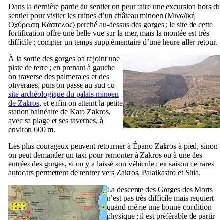
Dans la dernière partie du sentier on peut faire une excursion hors d
sentier pour visiter les ruines d’un château minoen (
Μινωϊκή
Οχύρωση Κάστελος
) perché au-dessus des gorges ; le site de cette
fortification offre une belle vue sur la mer, mais la montée est très
difficile ; compter un temps supplémentaire d’une heure aller-retour.
À la sortie des gorges on rejoint une
piste de terre ; en prenant à gauche
on traverse des palmeraies et des
oliveraies, puis on passe au sud du
site archéologique du palais minoen
de Zakros
, et enfin on atteint la petite
station balnéaire de Kato Zakros,
avec sa plage et ses tavernes, à
environ 600 m.
Les plus courageux peuvent retourner à Épano Zakros à pied, sinon
on peut demander un taxi pour remonter à Zakros ou à une des
entrées des gorges, si on y a laissé son véhicule ; en saison de rares
autocars permettent de rentrer vers Zakros, Palaikastro et Sitia.
La descente des Gorges des Morts
n’est pas très difficile mais requiert
quand même une bonne condition
physique ; il est préférable de partir