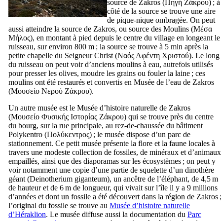
source de Zakros (
Πηγή Ζάκρου
) ; à
côté de la source se trouve une aire
de pique-nique ombragée. On peut
aussi atteindre la source de Zakros, ou source des Moulins (
Μέσα
Μήλος
), en montant à pied depuis le centre du village en longeant le
ruisseau, sur environ 800 m ; la source se trouve à 5 min après la
petite chapelle du Seigneur Christ (
Ναός Αφέντη Χριστού
). Le long
du ruisseau on peut voir d’anciens moulins à eau, autrefois utilisés
pour presser les olives, moudre les grains ou fouler la laine ; ces
moulins ont été restaurés et convertis en Musée de l’eau de Zakros
(
Μουσείο Νερού Ζάκρου
).
Un autre musée est le Musée d’histoire naturelle de Zakros
(
Μουσείο Φυσικής Ιστορίας Ζάκρου
) qui se trouve près du centre
du bourg, sur la rue principale, au rez-de-chaussée du bâtiment
Polykentro (
Πολύκεντρος
) ; le musée dispose d’un parc de
stationnement. Ce petit musée présente la flore et la faune locales à
travers une modeste collection de fossiles, de minéraux et d’animaux
empaillés, ainsi que des diaporamas sur les écosystèmes ; on peut y
voir notamment une copie d’une partie de squelette d’un dinothère
géant (
Deinotherium giganteum
), un ancêtre de l’éléphant, de 4,5 m
de hauteur et de 6 m de longueur, qui vivait sur l’île il y a 9 millions
d’années et dont un fossile a été découvert dans la région de Zakros 
l’original du fossile se trouve au
Musée d’histoire naturelle
d’Héraklion
. Le musée diffuse aussi la documentation du
Parc