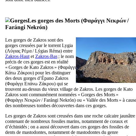
Les gorges des Morts (
Φαράγγι Νεκρών
/
Farángi Nekrón
)
Les gorges de Zakros sont des
gorges creusées par le torrent Lygia
(
Λύγιας Ρέμα
/
Lýgias Réma
) entre
Zakros-Haut
et
Zakros-Bas
; le nom
précis de ces gorges est en réalité
« Gorges de Kato Zakros » (
Φαράγγι
Κάτω Ζάκρου
) pour les distinguer
des deux gorges d’Épano Zakros
(
Φαράγγι Επάνω Ζάκρου
) qui se
trouvent au-dessus du vieux village de Zakros. Les gorges de Kato
Zakros sont communément nommées « Gorges des Morts »
(
Φαράγγι Νεκρών
/
Farángi Nekrón
) ou « Vallée des Morts » à caus
des nombreuses tombes découvertes dans ces gorges.
Les gorges de Zakros sont creusées dans une roche calcaire jaunâtre
contenant de nombreux fossiles marins, notamment de coraux et
d’échinidés ; on a aussi découvert dans ces gorges des fossiles de
dents de mastodontes, notamment de mastodontes du genre