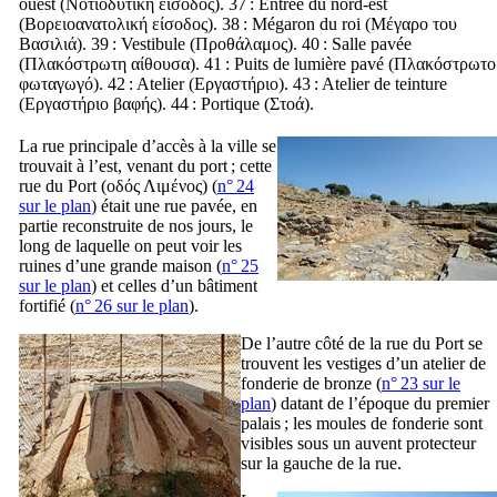
ouest (
Νοτιοδυτική είσοδος
). 37 : Entrée du nord-est
(
Βορειοανατολική είσοδος
). 38 : Mégaron du roi (
Μέγαρο του
Βασιλιά
). 39 : Vestibule (
Προθάλαμος
). 40 : Salle pavée
(
Πλακόστρωτη αίθουσα
). 41 : Puits de lumière pavé (
Πλακόστρωτο
φωταγωγό
). 42 : Atelier (
Εργαστήριο
). 43 : Atelier de teinture
(
Εργαστήριο βαφής
). 44 : Portique (
Στοά
).
La rue principale d’accès à la ville se
trouvait à l’est, venant du port ; cette
rue du Port (
οδός Λιμένος
) (
n° 24
sur le plan
) était une rue pavée, en
partie reconstruite de nos jours, le
long de laquelle on peut voir les
ruines d’une grande maison (
n° 25
sur le plan
) et celles d’un bâtiment
fortifié (
n° 26 sur le plan
).
De l’autre côté de la rue du Port se
trouvent les vestiges d’un atelier de
fonderie de bronze (
n° 23 sur le
plan
) datant de l’époque du premier
palais ; les moules de fonderie sont
visibles sous un auvent protecteur
sur la gauche de la rue.