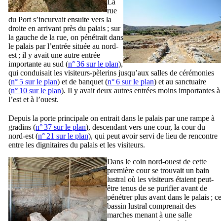
La
rue
du Port s’incurvait ensuite vers la
droite en arrivant près du palais ; sur
la gauche de la rue, on pénétrait dans
le palais par l’entrée située au nord-
est ; il y avait une autre entrée
importante au sud (
n° 36 sur le plan
),
qui conduisait les visiteurs-pèlerins jusqu’aux salles de cérémonies
(
n° 5 sur le plan
) et de banquet (
n° 6 sur le plan
) et au sanctuaire
(
n° 10 sur le plan
). Il y avait deux autres entrées moins importantes à
l’est et à l’ouest.
Depuis la porte principale on entrait dans le palais par une rampe à
gradins (
n° 37 sur le plan
), descendant vers une cour, la cour du
nord-est (
n° 21 sur le plan
), qui peut avoir servi de lieu de rencontre
entre les dignitaires du palais et les visiteurs.
Dans le coin nord-ouest de cette
première cour se trouvait un bain
lustral où les visiteurs étaient peut-
être tenus de se purifier avant de
pénétrer plus avant dans le palais ; c
bassin lustral comprenait des
marches menant à une salle