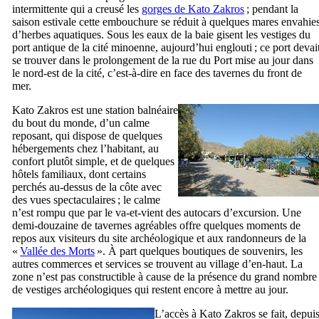
intermittente qui a creusé les
gorges de Kato Zakros
; pendant la
saison estivale cette embouchure se réduit à quelques mares envahie
d’herbes aquatiques. Sous les eaux de la baie gisent les vestiges du
port antique de la cité minoenne, aujourd’hui englouti ; ce port devai
se trouver dans le prolongement de la rue du Port mise au jour dans
le nord-est de la cité, c’est-à-dire en face des tavernes du front de
mer.
Kato Zakros est une station balnéaire
du bout du monde, d’un calme
reposant, qui dispose de quelques
hébergements chez l’habitant, au
confort plutôt simple, et de quelques
hôtels familiaux, dont certains
perchés au-dessus de la côte avec
des vues spectaculaires ; le calme
n’est rompu que par le va-et-vient des autocars d’excursion. Une
demi-douzaine de tavernes agréables offre quelques moments de
repos aux visiteurs du site archéologique et aux randonneurs de la
«
Vallée des Morts
». À part quelques boutiques de souvenirs, les
autres commerces et services se trouvent au village d’en-haut. La
zone n’est pas constructible à cause de la présence du grand nombre
de vestiges archéologiques qui restent encore à mettre au jour.
L’accès à Kato Zakros se fait, depui