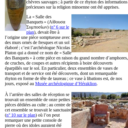
chèvres sauvages ; à partir de ce rhyton des informations
précieuses sur la religion minoenne ont été apprises.
La « Salle des
Banquets » (
Αίθουσα
Συμποσίων
) (
n° 6 sur le
plan
), devait être à
l’origine une pièce somptueuse avec
des murs ornés de fresques et un sol
élaboré ; c’est l’archéologue Nicolas
Platon qui a donné ce nom de « Salle
des Banquets » à cette pièce en raison du grand nombre d’amphores,
de cruches, de coupes et autres récipients à boire découverts
éparpillés sur le sol. En particulier, deux ensembles de vases de
transport et de service ont été découverts, dont un remarquable
rhyton en forme de tête de taureau ; ce vase à libations est, de nos
jours, exposé au
Musée archéologique d’Héraklion
.
À l’arrière des salles de réception se
trouvait un ensemble de onze petites
pièces dédiées au culte ; au centre de
cet ensemble se trouvait le sanctuaire
(
n° 10 sur le plan
) où l’on peut
remarquer une petite console de
pierre où des idoles auraient été