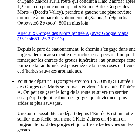
d’Épano Zakros sur la route qui conduit à Kato Zakros ; après
1,2 km, à un panneau indiquant « Entrée A des Gorges des
Morts » (
Dead’s Valley
), prendre à gauche une piste revêtue
qui mène à un parc de stationnement (
Χώρος Στάθμευσης
Φαραγγιού Ζάκρου
), 800 m plus loin.
Aller aux Gorges des Morts (entrée A) avec Google Maps
(35.104651, 26.231913)
.
Depuis le parc de stationnement, le chemin s’engage dans une
large vallée encaissée entre des roches escarpées où l’on peut
remarquer les entrées de grottes funéraires ; au printemps cette
partie de la randonnée est parsemée de lauriers roses en fleurs
et d’herbes sauvages aromatiques.
Point de départ n° 3 (compter environ 1 h 30 min) : l’Entrée B
des Gorges des Morts se trouve à environ 1 km après l’Entrée
A. On peut se garer le long de la route et suivre un sentier
escarpé qui rejoint le fond des gorges qui deviennent plus
arides et plus sauvages.
Une autre possibilité au départ depuis l’Entrée B est un autre
sentier, plus facile, qui mène à Kato Zakros en 45 min en
longeant le bord des gorges et qui offre de belles vues sur les
gorges.