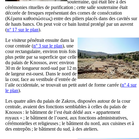
souterraine, qui était liée à des
cérémonies rituelles de purification ; cette salle souterraine était
décorée de fresques représentant des cornes de consécration
(
Κέρατα καθοσιώσεως
) entre des piliers placés dans des cavités sur
de hauts bancs. On peut voir ce bain lustral protégé par un auvent
(
n° 17 sur le plan
).
Le visiteur pénétrait ensuite dans la
cour centrale (
n° 3 sur le plan
), une
cour rectangulaire, environ trois fois
plus petite par sa superficie que celle
du palais de Knossos, avec environ
30 m de longueur nord-sud par 12 m
de largeur est-ouest. Dans le nord de
la cour, face au vestibule d’entrée de
l’aile occidentale, se trouvait un petit autel de forme carrée (
n° 4 sur
le plan
).
Les quatre ailes du palais de Zakros, disposées autour de la cour
centrale, avaient des fonctions semblables à celles du palais de
Knossos : le bâtiment de l’est était dédié aux « appartement
royaux » ; le bâtiment de l’ouest, aux fonctions administratives,
cérémonielles et religieuses ; le bâtiment du nord, aux cuisines et à
des entrepôts ; le bâtiment du sud, à des ateliers.