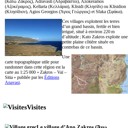
(
Κάτω Ζάκρος
), Adravasti (
Αδραβάστοι
), Azokéramos
(
Αζοκέραμος
), Kellaria (
Κελλάρια
), Klisidi (
Κλησίδι
) ou Klisidion
(
Κλησίδιον
), Agios Georgios (
Άγιος Γεώργιος
) et Sfaka (
Σφάκα
).
Ces villages exploitent les terres
d’un grand bassin, fertile et bien
irrigué, situé à environ 220 m
d’altitude ; Kato Zakros exploite une
petite plaine côtière située en
contrebas de ce bassin.
Une
carte topographique utile pour
randonner dans cette région est la
carte au 1:25 000 « Zakros – Vaï –
Sitia » publiée par les
Éditions
Anavasi
.
Visites
Le village d’Ano Zakros (
Άνω