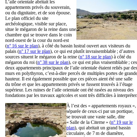
L’aile orientale abritait les
appartements privés du souverain,
ou du dignitaire, et de son épouse.
Le plan officiel du site
archéologique, visible sur place,
situe le mégaron de la reine dans une
chambre qui se trouve dans le coin
nord-ouest de la cour du nord-est
(
n° 16 sur le plan
), à côté du bassin lustral ouvert aux visiteurs du
palais (
n° 17 sur le plan
), ce qui est plutôt invraisemblable ; d’autres
sources situent le mégaron de la reine (
n° 18 sur le plan
) à côté du
mégaron du roi (
n° 38 sur le plan
), ce qui est plus vraisemblable ; ces
deux appartements principaux de l’aile orientale étaient reliés par de
murs en polythyron, c’est-à-dire percés de multiples portes de grand
hauteur. Il est également possible que ces pièces aient été une salle
du trône et que les appartements privés se fussent trouvés à l’étage
supérieur. Les ruines de l’aile orientale ont été rasées au niveau des
fondations par les travaux agricoles et sont très difficiles à interpréter
À l’est des « appartements royaux »,
séparée de ceux-ci par un portique,
se trouvait une vaste salle, dite
« Salle de la Citerne » (
n° 19 sur le
plan
), qui abritait un grand bassin
circulaire, de 7 m de diamètre,