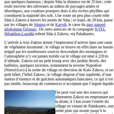
que quelques hameaux ; depuis Sitia la distance est de 35 km ; cette
route traverse des oliveraies au milieu de paysages arides et
désertiques, aux couleurs pourpres dues à des roches phyllites qui
constituent la majorité des sols. Une route un peu plus courte relie
Sitia à Zakros à travers les monts de Sitia ; ce trajet, de 29 km, passe
par les villages de
Sitanos
et de
Karydi
, le cœur du
parc naturel
géologique Géoparc
. De rares autocars de la compagnie
KTEL
Héraklion-Lassithi
relient Sitia à Zakros, via Palaikastro.
L’arrivée à Ano Zakros donne l’impression d’arriver dans une oasis
de végétation luxuriante ; le village se trouve en effet dans un bassin
irrigué par les nombreuses sources descendant des montagnes et
l’atmosphère n’y est jamais torride car le village est situé à 220 m
d’altitude. Zakros est un petit bourg avec des jardins fleuris, des
kafénios, quelques tavernes, notamment la taverne Napoléon
(
Ναπολέων
) à la sortie du village en direction de Kato Zakros, et un
petit hôtel, l’hôtel Zakros ; le village dispose d’une supérette, d’une
station d’essence et de guichets automatiques bancaires, ce qui n’est
pas inutile, beaucoup de commerces n’acceptant que l’argent liquide
On peut voir une des sources qui
alimentent Zakros en empruntant sur
la droite, à 1 km avant l’entrée du
village en venant de Palaikastro, une
petite piste qui monte jusqu’à la