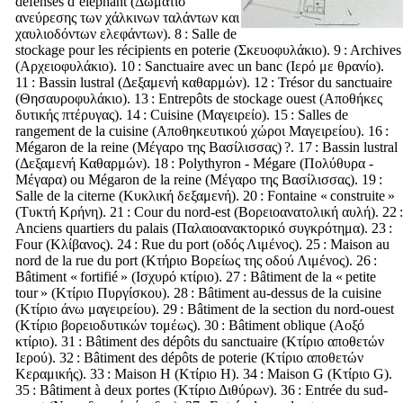
défenses d’éléphant (
Δωμάτισ
ανεύρεσης των χάλκινων ταλάντων και
χαυλιοδόντων ελεφάντων
). 8 : Salle de
stockage pour les récipients en poterie (
Σκευοφυλάκιο
). 9 : Archives
(
Αρχειοφυλάκιο
). 10 : Sanctuaire avec un banc (
Ιερό με θρανίο
).
11 : Bassin lustral (
Δεξαμενή καθαρμών
). 12 : Trésor du sanctuaire
(
Θησαυροφυλάκιο
). 13 : Entrepôts de stockage ouest (
Αποθήκες
δυτικής πτέρυγας
). 14 : Cuisine (
Μαγειρείο
). 15 : Salles de
rangement de la cuisine (
Αποθηκευτικού χώροι Μαγειρείου
). 16 :
Mégaron de la reine (
Μέγαρο της Βασίλισσας
) ?. 17 : Bassin lustral
(
Δεξαμενή Καθαρμών
). 18 : Polythyron - Mégare (
Πολύθυρα
-
Μέγαρα
) ou Mégaron de la reine (
Μέγαρο της Βασίλισσας
). 19 :
Salle de la citerne (
Κυκλική δεξαμενή
). 20 : Fontaine « construite »
(
Τυκτή Κρήνη
). 21 : Cour du nord-est (
Βορειοανατολική αυλή
). 22 :
Anciens quartiers du palais (
Παλαιοανακτορικό συγκρότημα
). 23 :
Four (
Κλίβανος
). 24 : Rue du port (
οδός Λιμένος
). 25 : Maison au
nord de la rue du port (
Κτήριο Βορείως της οδού Λιμένος
). 26 :
Bâtiment « fortifié » (
Ισχυρό κτίριο
). 27 : Bâtiment de la « petite
tour » (
Κτίριο Πυργίσκου
). 28 : Bâtiment au-dessus de la cuisine
(
Κτίριο άνω μαγειρείου
). 29 : Bâtiment de la section du nord-ouest
(
Κτίριο βορειοδυτικών τομέως
). 30 : Bâtiment oblique (
Αοξό
κτίριο
). 31 : Bâtiment des dépôts du sanctuaire (
Κτίριο αποθετών
Ιερού
). 32 : Bâtiment des dépôts de poterie (
Κτίριο αποθετών
Κεραμικής
). 33 : Maison H (
Κτίριο
Η). 34 : Maison G (
Κτίριο
G).
35 : Bâtiment à deux portes (
Κτίριο Διθύρων
). 36 : Entrée du sud-