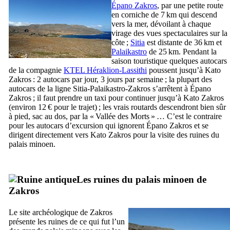
Épano Zakros
, par une petite route
en corniche de 7 km qui descend
vers la mer, dévoilant à chaque
virage des vues spectaculaires sur la
côte ;
Sitia
est distante de 36 km et
Palaikastro
de 25 km. Pendant la
saison touristique quelques autocars
de la compagnie
KTEL Héraklion-Lassithi
poussent jusqu’à Kato
Zakros : 2 autocars par jour, 3 jours par semaine ; la plupart des
autocars de la ligne Sitia-Palaikastro-Zakros s’arrêtent à Épano
Zakros ; il faut prendre un taxi pour continuer jusqu’à Kato Zakros
(environ 12 € pour le trajet) ; les vrais routards descendront bien sûr
à pied, sac au dos, par la « Vallée des Morts » … C’est le contraire
pour les autocars d’excursion qui ignorent Épano Zakros et se
dirigent directement vers Kato Zakros pour la visite des ruines du
palais minoen.
Les ruines du palais minoen de
Zakros
Le site archéologique de Zakros
présente les ruines de ce qui fut l’un