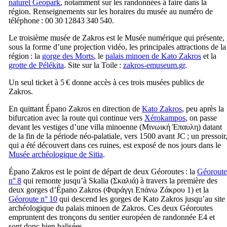
naturel Geopark
, notamment sur les randonnées à faire dans la
région. Renseignements sur les horaires du musée au numéro de
téléphone : 00 30 12843 340 540.
Le troisième musée de Zakros est le Musée numérique qui présente,
sous la forme d’une projection vidéo, les principales attractions de la
région : la
gorge des Morts
, le
palais minoen de Kato Zakros
et la
grotte de Pélékita
. Site sur la Toile :
zakros-emuseum.gr
.
Un seul ticket à 5 € donne accès à ces trois musées publics de
Zakros.
En quittant Épano Zakros en direction de
Kato Zakros
, peu après la
bifurcation avec la route qui continue vers
Xérokampos
, on passe
devant les vestiges d’une villa minoenne (
Μινωική Έπαυλη
) datant
de la fin de la période néo-palatiale, vers 1500 avant JC ; un pressoir
qui a été découvert dans ces ruines, est exposé de nos jours dans le
Musée archéologique de Sitia
.
Épano Zakros est le point de départ de deux Géoroutes : la
Géoroute
n° 8
qui remonte jusqu’à Skalia (
Σκαλιά
) à travers la première des
deux gorges d’Épano Zakros (
Φαράγγι Επάνω Ζάκρου 1
) et la
Géoroute n° 10
qui descend les gorges de Kato Zakros jusqu’au site
archéologique du palais minoen de Zakros. Ces deux Géoroutes
empruntent des tronçons du sentier européen de randonnée E4 et
sont donc bien balisées.