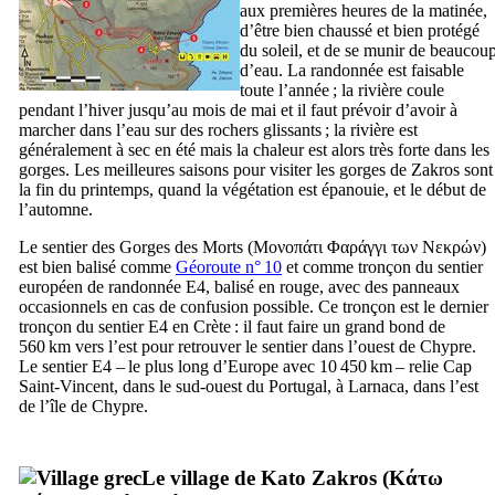
aux premières heures de la matinée,
d’être bien chaussé et bien protégé
du soleil, et de se munir de beaucou
d’eau. La randonnée est faisable
toute l’année ; la rivière coule
pendant l’hiver jusqu’au mois de mai et il faut prévoir d’avoir à
marcher dans l’eau sur des rochers glissants ; la rivière est
généralement à sec en été mais la chaleur est alors très forte dans les
gorges. Les meilleures saisons pour visiter les gorges de Zakros sont
la fin du printemps, quand la végétation est épanouie, et le début de
l’automne.
Le sentier des Gorges des Morts (
Μονοπάτι Φαράγγι των Νεκρών
)
est bien balisé comme
Géoroute n° 10
et comme tronçon du sentier
européen de randonnée E4, balisé en rouge, avec des panneaux
occasionnels en cas de confusion possible. Ce tronçon est le dernier
tronçon du sentier E4 en Crète : il faut faire un grand bond de
560 km vers l’est pour retrouver le sentier dans l’ouest de Chypre.
Le sentier E4 – le plus long d’Europe avec 10 450 km – relie Cap
Saint-Vincent, dans le sud-ouest du Portugal, à Larnaca, dans l’est
de l’île de Chypre.
Le village de Kato Zakros (
Κάτω