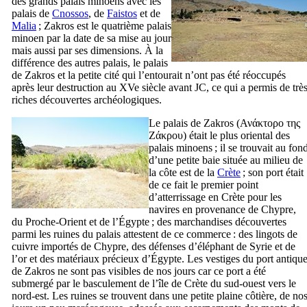
des grands palais minoens avec les
palais de
Cnossos
, de
Faistos
et de
Malia
; Zakros est le quatrième palais
minoen par la date de sa mise au jour
mais aussi par ses dimensions. À la
différence des autres palais, le palais
de Zakros et la petite cité qui l’entourait n’ont pas été réoccupés
après leur destruction au
XVe
siècle avant JC, ce qui a permis de trè
riches découvertes archéologiques.
Le palais de Zakros (
Ανάκτορο της
Ζάκρου
) était le plus oriental des
palais minoens ; il se trouvait au fon
d’une petite baie située au milieu de
la côte est de la
Crète
; son port était
de ce fait le premier point
d’atterrissage en Crète pour les
navires en provenance de Chypre,
du Proche-Orient et de l’Égypte ; des marchandises découvertes
parmi les ruines du palais attestent de ce commerce : des lingots de
cuivre importés de Chypre, des défenses d’éléphant de Syrie et de
l’or et des matériaux précieux d’Égypte. Les vestiges du port antiqu
de Zakros ne sont pas visibles de nos jours car ce port a été
submergé par le basculement de l’île de Crète du sud-ouest vers le
nord-est. Les ruines se trouvent dans une petite plaine côtière, de no