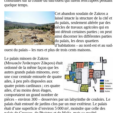
construites sur la colline du sud-ouest qui furent réoccupées pendant
quelque temps.
Cet abandon soudain de Zakros a
laissé intacte la structure de la cité et
du palais, seulement altérée par des
siècles de travaux agricoles qui en
ont détruit certaines parties ; on peut
ainsi discerner les différentes parties
du palais, les deux quartiers
d’habitations – au nord-est et au sud-
ouest du palais – les rues et plus de trois cents maisons.
Le palais minoen de Zakros
(
Μινωικόν Άνάκτορον Ζάκρου
) était
ordonné de la même façon que les
autres grands palais minoens, avec
une cour centrale entourée de quatre
ailes, à peu près disposées aux
quatre points cardinaux ; ces quatre
ailes, d’au moins deux étages,
comportaient un grand nombre de
pièces – environ 300 – desservies par un labyrinthe de couloirs. Le
palais était entouré de jardins clos par un mur extérieur. Le palais
était d’une superficie d’environ 5 000 m², moindre que celle des
palais de Cnossos, de Phaistos et de Malia, mais sa qualité