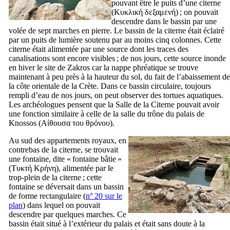
pouvant être le puits d’une citerne
(
Κυκλική δεξαμενή
) ; on pouvait
descendre dans le bassin par une
volée de sept marches en pierre. Le bassin de la citerne était éclairé
par un puits de lumière soutenu par au moins cinq colonnes. Cette
citerne était alimentée par une source dont les traces des
canalisations sont encore visibles ; de nos jours, cette source inonde
en hiver le site de Zakros car la nappe phréatique se trouve
maintenant à peu près à la hauteur du sol, du fait de l’abaissement de
la côte orientale de la Crète. Dans ce bassin circulaire, toujours
rempli d’eau de nos jours, on peut observer des tortues aquatiques.
Les archéologues pensent que la Salle de la Citerne pouvait avoir
une fonction similaire à celle de la salle du trône du palais de
Knossos (
Αίθουσα του θρόνου
).
Au sud des appartements royaux, en
contrebas de la citerne, se trouvait
une fontaine, dite « fontaine bâtie »
(
Τυκτή Κρήνη
), alimentée par le
trop-plein de la citerne ; cette
fontaine se déversait dans un bassin
de forme rectangulaire (
n° 20 sur le
plan
) dans lequel on pouvait
descendre par quelques marches. Ce
bassin était situé à l’extérieur du palais et était sans doute à la