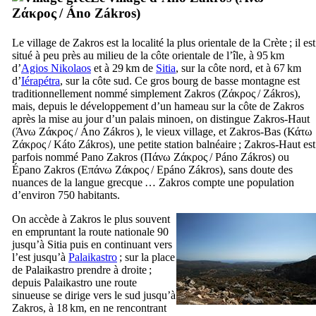
Ζάκρος
/
Áno Zákros
)
Le village de Zakros est la localité la plus orientale de la Crète ; il est
situé à peu près au milieu de la côte orientale de l’île, à 95 km
d’
Agios Nikolaos
et à 29 km de
Sitia
, sur la côte nord, et à 67 km
d’
Iérapétra
, sur la côte sud. Ce gros bourg de basse montagne est
traditionnellement nommé simplement Zakros (
Ζάκρος
/
Zákros
),
mais, depuis le développement d’un hameau sur la côte de Zakros
après la mise au jour d’un palais minoen, on distingue Zakros-Haut
(
Άνω Ζάκρος
/
Áno Zákros
), le vieux village, et Zakros-Bas (
Κάτω
Ζάκρος
/
Káto Zákros
), une petite station balnéaire ; Zakros-Haut est
parfois nommé Pano Zakros (
Πάνω Ζάκρος
/
Páno Zákros
) ou
Épano Zakros (
Επάνω Ζάκρος
/
Epáno Zákros
), sans doute des
nuances de la langue grecque … Zakros compte une population
d’environ 750 habitants.
On accède à Zakros le plus souvent
en empruntant la route nationale 90
jusqu’à Sitia puis en continuant vers
l’est jusqu’à
Palaikastro
; sur la place
de Palaikastro prendre à droite ;
depuis Palaikastro une route
sinueuse se dirige vers le sud jusqu’à
Zakros, à 18 km, en ne rencontrant