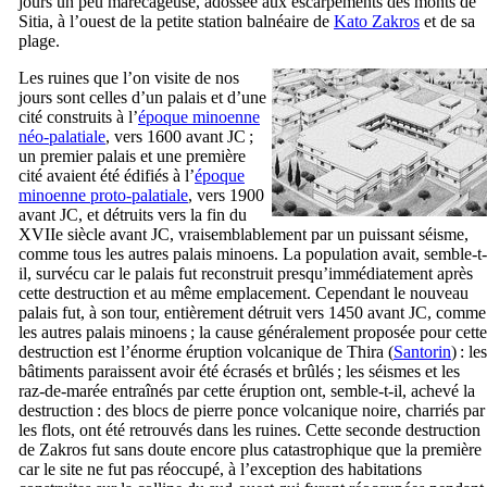
jours un peu marécageuse, adossée aux escarpements des monts de
Sitia, à l’ouest de la petite station balnéaire de
Kato Zakros
et de sa
plage.
Les ruines que l’on visite de nos
jours sont celles d’un palais et d’une
cité construits à l’
époque minoenne
néo-palatiale
, vers 1600 avant JC ;
un premier palais et une première
cité avaient été édifiés à l’
époque
minoenne proto-palatiale
, vers 1900
avant JC, et détruits vers la fin du
XVIIe
siècle avant JC, vraisemblablement par un puissant séisme,
comme tous les autres palais minoens. La population avait, semble-t-
il, survécu car le palais fut reconstruit presqu’immédiatement après
cette destruction et au même emplacement. Cependant le nouveau
palais fut, à son tour, entièrement détruit vers 1450 avant JC, comme
les autres palais minoens ; la cause généralement proposée pour cette
destruction est l’énorme éruption volcanique de Thira (
Santorin
) : les
bâtiments paraissent avoir été écrasés et brûlés ; les séismes et les
raz-de-marée entraînés par cette éruption ont, semble-t-il, achevé la
destruction : des blocs de pierre ponce volcanique noire, charriés par
les flots, ont été retrouvés dans les ruines. Cette seconde destruction
de Zakros fut sans doute encore plus catastrophique que la première
car le site ne fut pas réoccupé, à l’exception des habitations