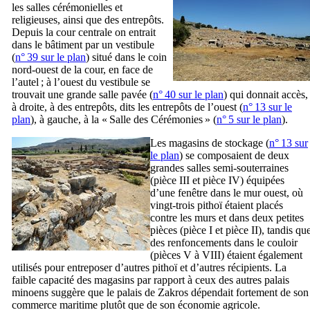
les salles cérémonielles et
religieuses, ainsi que des entrepôts.
Depuis la cour centrale on entrait
dans le bâtiment par un vestibule
(
n° 39 sur le plan
) situé dans le coin
nord-ouest de la cour, en face de
l’autel ; à l’ouest du vestibule se
trouvait une grande salle pavée (
n° 40 sur le plan
) qui donnait accès,
à droite, à des entrepôts, dits les entrepôts de l’ouest (
n° 13 sur le
plan
), à gauche, à la « Salle des Cérémonies » (
n° 5 sur le plan
).
Les magasins de stockage (
n° 13 sur
le plan
) se composaient de deux
grandes salles semi-souterraines
(pièce
III
et pièce
IV
) équipées
d’une fenêtre dans le mur ouest, où
vingt-trois pithoï étaient placés
contre les murs et dans deux petites
pièces (pièce
I
et pièce
II
), tandis qu
des renfoncements dans le couloir
(pièces
V
à
VIII
) étaient également
utilisés pour entreposer d’autres pithoï et d’autres récipients. La
faible capacité des magasins par rapport à ceux des autres palais
minoens suggère que le palais de Zakros dépendait fortement de son
commerce maritime plutôt que de son économie agricole.