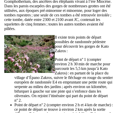
Gomphotherium
, des ancêtres des éléphants vivant à l’ère Miocène.
Dans les parois escarpées des gorges de nombreuses grottes ont été
utilisées, aux époques pré-minoenne et minoenne, pour loger des
tombes rupestres ; une seule de ces tombes a été retrouvée inviolée ;
cette tombe, datée entre 2300 et 2100 avant JC, contenait les
squelettes de cinq femmes ; toutes les autres tombes avaient été
pillées.
Il existe trois points de départ
possibles de randonnée pédestre
pour découvrir les gorges de Kato
Zakros :
Point de départ n° 1 (compter
environ 2 h 30 min de marche pour
parcourir les 5,5 km jusqu’à Kato
Zakros) : en partant de la place du
village d’Épano Zakros, suivre le fléchage en rouge du sentier
européen de randonnée E4 en empruntant une petite route qui
serpente au milieu des jardins ; après environ un kilomètre,
bifurquer à gauche sur une piste qui s’enfonce dans les
oliveraies. On rejoint l’itinéraire qui part du point de départ
n° 2.
Point de départ n° 2 (compter environ 2 h et 4 km de marche) :
ce point de départ se trouve à environ 2 km après la sortie