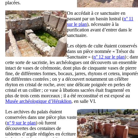
placées.
On accédait à ce sanctuaire en
passant par un bassin lustral (
n° 11
sur le plan
), nécessaire à la
purification avant d’entrer dans le
sanctuaire.
Les objets de culte étaient conservés
dans un pièce nommée « Trésor du
Sanctuaire » (
n° 12 sur le plan
) ; dan
cette sorte de sacristie, les archéologues ont découverts un ensemble
intact de vases de cérémonie, dont plus de cinquante vases de pierre
fine, de différentes formes, bocaux, jarres, rhytons et cetera, importé
de différentes contrées ; on y a découvert notamment un célèbre
rhyton en cristal de roche, avec une délicate poignée en perles de
cristal et un collier ; ce vase à libations sacrées était fragmenté en
plus de trois cents morceaux ; il a été reconstitué et est exposé au
Musée archéologique d’Héraklion
, en salle
VI
.
Les archives du palais étaient
conservées dans une pièce plus vaste
(
n° 9 sur le plan
) où furent
découvertes des centaines de
tablettes d’argile rédigées en écriture