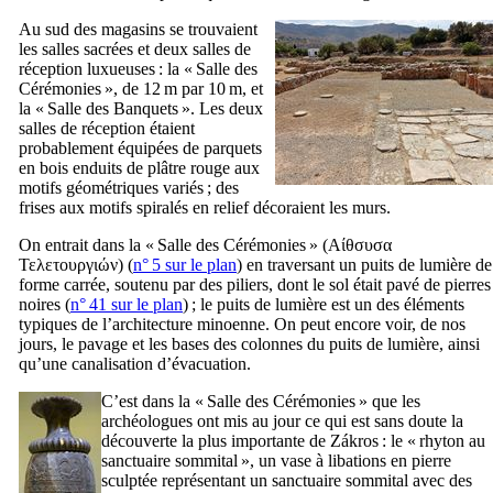
Au sud des magasins se trouvaient
les salles sacrées et deux salles de
réception luxueuses : la « Salle des
Cérémonies », de 12 m par 10 m, et
la « Salle des Banquets ». Les deux
salles de réception étaient
probablement équipées de parquets
en bois enduits de plâtre rouge aux
motifs géométriques variés ; des
frises aux motifs spiralés en relief décoraient les murs.
On entrait dans la « Salle des Cérémonies » (
Αίθσυσα
Τελετουργιών
) (
n° 5 sur le plan
) en traversant un puits de lumière de
forme carrée, soutenu par des piliers, dont le sol était pavé de pierres
noires (
n° 41 sur le plan
) ; le puits de lumière est un des éléments
typiques de l’architecture minoenne. On peut encore voir, de nos
jours, le pavage et les bases des colonnes du puits de lumière, ainsi
qu’une canalisation d’évacuation.
C’est dans la « Salle des Cérémonies » que les
archéologues ont mis au jour ce qui est sans doute la
découverte la plus importante de Zákros : le « rhyton au
sanctuaire sommital », un vase à libations en pierre
sculptée représentant un sanctuaire sommital avec des