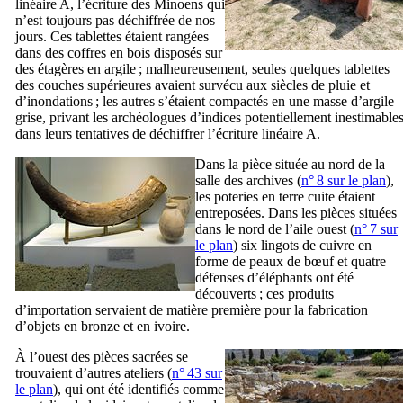
linéaire A, l’écriture des Minoens qui
n’est toujours pas déchiffrée de nos
jours. Ces tablettes étaient rangées
dans des coffres en bois disposés sur
des étagères en argile ; malheureusement, seules quelques tablettes
des couches supérieures avaient survécu aux siècles de pluie et
d’inondations ; les autres s’étaient compactés en une masse d’argile
grise, privant les archéologues d’indices potentiellement inestimable
dans leurs tentatives de déchiffrer l’écriture linéaire A.
Dans la pièce située au nord de la
salle des archives (
n° 8 sur le plan
),
les poteries en terre cuite étaient
entreposées. Dans les pièces situées
dans le nord de l’aile ouest (
n° 7 sur
le plan
) six lingots de cuivre en
forme de peaux de bœuf et quatre
défenses d’éléphants ont été
découverts ; ces produits
d’importation servaient de matière première pour la fabrication
d’objets en bronze et en ivoire.
À l’ouest des pièces sacrées se
trouvaient d’autres ateliers (
n° 43 sur
le plan
), qui ont été identifiés comme