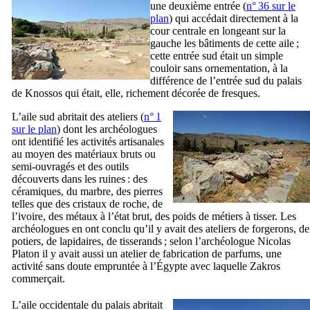
une deuxième entrée (
n° 36 sur le
plan
) qui accédait directement à la
cour centrale en longeant sur la
gauche les bâtiments de cette aile ;
cette entrée sud était un simple
couloir sans ornementation, à la
différence de l’entrée sud du palais
de Knossos qui était, elle, richement décorée de fresques.
L’aile sud abritait des ateliers (
n° 1
sur le plan
) dont les archéologues
ont identifié les activités artisanales
au moyen des matériaux bruts ou
semi-ouvragés et des outils
découverts dans les ruines : des
céramiques, du marbre, des pierres
telles que des cristaux de roche, de
l’ivoire, des métaux à l’état brut, des poids de métiers à tisser. Les
archéologues en ont conclu qu’il y avait des ateliers de forgerons, de
potiers, de lapidaires, de tisserands ; selon l’archéologue Nicolas
Platon il y avait aussi un atelier de fabrication de parfums, une
activité sans doute empruntée à l’Égypte avec laquelle Zakros
commerçait.
L’aile occidentale du palais abritait