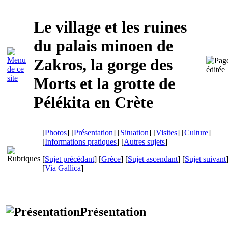
Le village et les ruines
du palais minoen de
Zakros, la gorge des
Morts et la grotte de
Pélékita en Crète
[
Photos
] [
Présentation
] [
Situation
] [
Visites
] [
Culture
]
[
Informations pratiques
] [
Autres sujets
]
[
Sujet précédant
] [
Grèce
] [
Sujet ascendant
] [
Sujet suivant
[
Via Gallica
]
Présentation