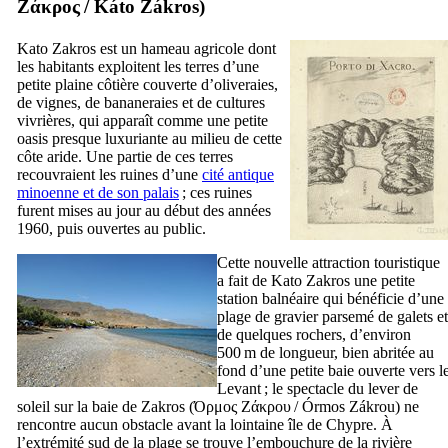
Ζάκρος
/
Káto Zákros
)
Kato Zakros est un hameau agricole dont
les habitants exploitent les terres d’une
petite plaine côtière couverte d’oliveraies,
de vignes, de bananeraies et de cultures
vivrières, qui apparaît comme une petite
oasis presque luxuriante au milieu de cette
côte aride. Une partie de ces terres
recouvraient les ruines d’une
cité antique
minoenne et de son palais
; ces ruines
furent mises au jour au début des années
1960, puis ouvertes au public.
Cette nouvelle attraction touristique
a fait de Kato Zakros une petite
station balnéaire qui bénéficie d’une
plage de gravier parsemé de galets et
de quelques rochers, d’environ
500 m de longueur, bien abritée au
fond d’une petite baie ouverte vers l
Levant ; le spectacle du lever de
soleil sur la baie de Zakros (
Όρμος Ζάκρου
/
Órmos Zákrou
) ne
rencontre aucun obstacle avant la lointaine île de Chypre. À
l’extrémité sud de la plage se trouve l’embouchure de la rivière