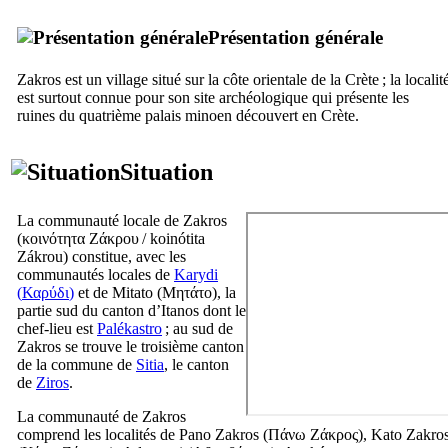
Présentation générale
Zakros est un village situé sur la côte orientale de la Crète ; la localit
est surtout connue pour son site archéologique qui présente les
ruines du quatrième palais minoen découvert en Crète.
Situation
La communauté locale de Zakros
(
κοινότητα Ζάκρου
/
koinótita
Zákrou
) constitue, avec les
communautés locales de
Karydi
(
Καρύδι
)
et de Mitato (
Μητάτο
), la
partie sud du canton d’Itanos dont le
chef-lieu est
Palékastro
; au sud de
Zakros se trouve le troisième canton
de la commune de
Sitia
, le canton
de
Ziros
.
La communauté de Zakros
comprend les localités de Pano Zakros (
Πάνω Ζάκρος
), Kato Zakro