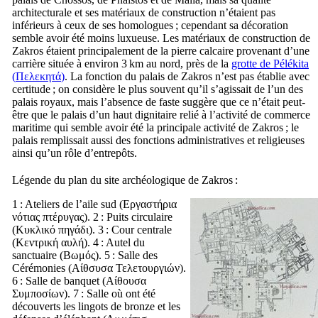
architecturale et ses matériaux de construction n’étaient pas
inférieurs à ceux de ses homologues ; cependant sa décoration
semble avoir été moins luxueuse. Les matériaux de construction de
Zakros étaient principalement de la pierre calcaire provenant d’une
carrière située à environ 3 km au nord, près de la
grotte de Pélékita
(
Πελεκητά
)
. La fonction du palais de Zakros n’est pas établie avec
certitude ; on considère le plus souvent qu’il s’agissait de l’un des
palais royaux, mais l’absence de faste suggère que ce n’était peut-
être que le palais d’un haut dignitaire relié à l’activité de commerce
maritime qui semble avoir été la principale activité de Zakros ; le
palais remplissait aussi des fonctions administratives et religieuses
ainsi qu’un rôle d’entrepôts.
Légende du plan du site archéologique de Zakros :
1 : Ateliers de l’aile sud (
Εργαστήρια
νότιας πτέρυγας
). 2 : Puits circulaire
(
Κυκλικό πηγάδι
). 3 : Cour centrale
(
Κεντρική αυλή
). 4 : Autel du
sanctuaire (
Βωμός
). 5 : Salle des
Cérémonies (
Αίθσυσα Τελετουργιών
).
6 : Salle de banquet (
Αίθουσα
Συμποσίων
). 7 : Salle où ont été
découverts les lingots de bronze et les