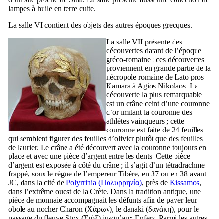
lampes à huile en terre cuite.
La salle
VI
contient des objets des autres époques grecques.
La salle
VII
présente des
découvertes datant de l’époque
gréco-romaine ; ces découvertes
proviennent en grande partie de la
nécropole romaine de Lato pros
Kamara à Agios Nikolaos. La
découverte la plus remarquable
est un crâne ceint d’une couronne
d’or imitant la couronne des
athlètes vainqueurs ; cette
couronne est faite de 24 feuilles
qui semblent figurer des feuilles d’olivier plutôt que des feuilles
de laurier. Le crâne a été découvert avec la couronne toujours en
place et avec une pièce d’argent entre les dents. Cette pièce
d’argent est exposée à côté du crâne ; il s’agit d’un tétradrachme
frappé, sous le règne de l’empereur Tibère, en 37 ou en 38 avant
JC, dans la cité de
Polyrrinia (
Πολυρρηνία
)
, près de
Kissamos
,
dans l’extrême ouest de la Crète. Dans la tradition antique, une
pièce de monnaie accompagnait les défunts afin de payer leur
obole au nocher Charon (
Χάρων
), le danaki (
δανάκη
), pour le
passage du fleuve Styx (
Στύξ
) jusqu’aux Enfers. Parmi les autres