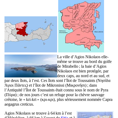
La ville d’Agios Nikolaos elle-
même se trouve au bord du golfe
de
Mirabello
; la baie d’Agios
Nikolaos est bien protégée, par
deux caps, au nord et au sud, et
par deux îlots, à l’est. Ces îlots sont l’îlot de Toussaints (
Νησίδα
Άγιοι Πάντες
) et l’îlot de Mikronissi (
Μικρονήσι
) ; dans
l’Antiquité l’îlot de Toussaints était connu sous le nom de Pyra
(
Πύρα
) ; de nos jours c’est un refuge pour la chèvre sauvage
crétoise, le « kri-kri » (
κρι-κρι
), plus sérieusement nommée
Capra
aegagrus creticus
.
Agios Nikolaos se trouve à 64 km à l’est
d’Héraklion, à 66 km à l’ouest de
Sitia
et à