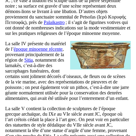
JC ; ce vase à libation est sculpté dans de la pierre serpentine
noire ; sa surface est gravée d’une scène représentant deux
démons-lions se livrant à une libation. D’autres objets
proviennent du sanctuaire sommital de Petsofas (
Ιερό Κορυφής
Πετσοφάς
), près de
Palaikastro
; il s’agit de figurines votives qui
ont donné de nombreuses indications sur la mode vestimentaire et
sur les pratiques religieuses de l’époque minoenne moyenne.
La salle
IV
présente du matériel
de l’
époque minoenne récente
,
provenant principalement de la
région de
Sitia
, notamment des
larnakès, c’est-à-dire des
sarcophages funéraires, dont
certains sont joliment décorés d’oiseaux, de fleurs ou de scènes
de la vie marine, avec des représentations de pieuvres et de
poissons ; on peut également voir un pithos, c’est-à-dire une jarre
géante normalement utilisée pour la conservation des denrées
alimentaires, qui avait été utilisée pour l’enterrement d’un enfant.
La salle
V
contient la collection de sculptures de l’époque
grecque archaïque, du
IXe
au
VIe
siècle avant JC, époque où
l’art crétois cédait la place à l’art grec. On peut voir en particulier
des statuettes de style dédalique du
VIIe
siècle avant JC,
notamment la tête d’une statue d’argile d’une femme, provenant
d’un site proche de Sitia. La salle présente aussi une collection de