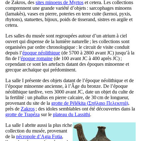
de Zakros, des
sites minoens de Myrtos
et cetera. Les collections
comprennent une grande variété d’objets : sarcophages minoens
(larnakès), vases en pierre, poteries en terre cuite (kernoi, pyxis,
rhytons), statuettes, bijoux, poids de tisserand, sistres en argile et
cetera.
Les salles du musée sont regroupées autour d’un atrium à ciel
ouvert qui dispense de la lumière naturelle ; les collections sont
organisées par ordre chronologique : le circuit de visite conduit
depuis l’
époque néolithique
(de 5700 à 2800 avant JC) jusqu’à la
fin de l’
époque romaine
(de 100 avant JC à 400 après JC) ;
cependant ce sont les artefacts datant des époques minoenne et
grecque archaïque qui prédominent.
La salle
I
présente des objets datant de l’époque néolithique et de
l’époque minoenne ancienne, à l’Âge du bronze. De l’époque
néolithique tardive, vers 3000 avant JC, date un objet du culte de
la fertilité : un phallus en pierre calcaire, de 30 cm de longueur,
provenant du site de la
grotte de Pélékita (
Σπήλαιο Πελεκητά
)
,
près de
Zakros
; des idoles semblables ont été découvertes dans la
grotte de Trapéza
sur le
plateau du Lassithi
.
La salle
I
abrite aussi la plus riche
collection du musée, provenant
de la
nécropole d’Agia Fotia
,