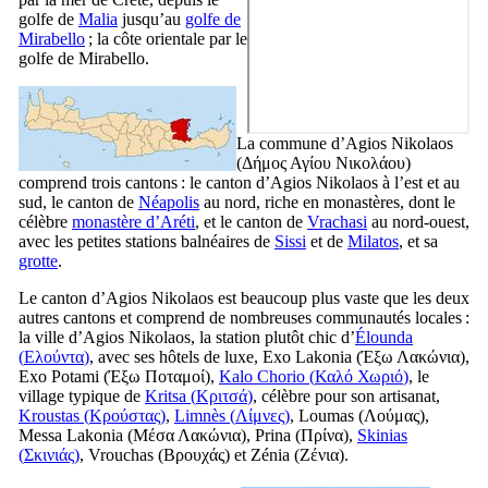
golfe de
Malia
jusqu’au
golfe de
Mirabello
; la côte orientale par le
golfe de
Mirabello
.
La commune d’Agios Nikolaos
(
Δήμος Αγίου Νικολάου
)
comprend trois cantons : le canton d’Agios Nikolaos à l’est et au
sud, le canton de
Néapolis
au nord, riche en monastères, dont le
célèbre
monastère d’Aréti
, et le canton de
Vrachasi
au nord-ouest,
avec les petites stations balnéaires de
Sissi
et de
Milatos
, et sa
grotte
.
Le canton d’Agios Nikolaos est beaucoup plus vaste que les deux
autres cantons et comprend de nombreuses communautés locales :
la ville d’Agios Nikolaos, la station plutôt chic d’
Élounda
(
Ελούντα
)
, avec ses hôtels de luxe, Exo Lakonia (
Έξω Λακώνια
),
Exo Potami (
Έξω Ποταμοί
),
Kalo Chorio (
Καλό Χωριό
)
, le
village typique de
Kritsa (
Κριτσά
)
, célèbre pour son artisanat,
Kroustas (
Κρούστας
)
,
Limnès (
Λίμνες
)
, Loumas (
Λούμας
),
Messa Lakonia (
Μέσα Λακώνια
), Prina (
Πρίνα
),
Skinias
(
Σκινιάς
)
, Vrouchas (
Βρουχάς
) et Zénia (
Ζένια
).