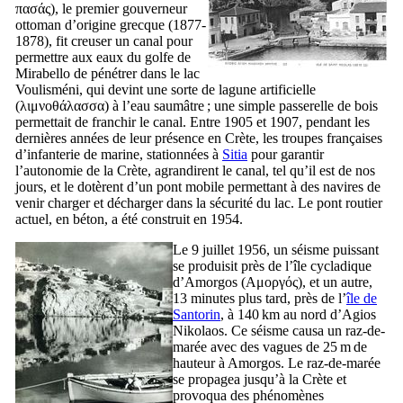
πασάς
), le premier gouverneur
ottoman d’origine grecque (1877-
1878), fit creuser un canal pour
permettre aux eaux du golfe de
Mirabello
de pénétrer dans le lac
Voulisméni, qui devint une sorte de lagune artificielle
(
λιμνοθάλασσα
) à l’eau saumâtre ; une simple passerelle de bois
permettait de franchir le canal. Entre 1905 et 1907, pendant les
dernières années de leur présence en Crète, les troupes françaises
d’infanterie de marine, stationnées à
Sitia
pour garantir
l’autonomie de la Crète, agrandirent le canal, tel qu’il est de nos
jours, et le dotèrent d’un pont mobile permettant à des navires de
venir charger et décharger dans la sécurité du lac. Le pont routier
actuel, en béton, a été construit en 1954.
Le 9 juillet 1956, un séisme puissant
se produisit près de l’île cycladique
d’Amorgos (
Αμοργός
), et un autre,
13 minutes plus tard, près de l’
île de
Santorin
, à 140 km au nord d’Agios
Nikolaos. Ce séisme causa un raz-de-
marée avec des vagues de 25 m de
hauteur à Amorgos. Le raz-de-marée
se propagea jusqu’à la Crète et
provoqua des phénomènes