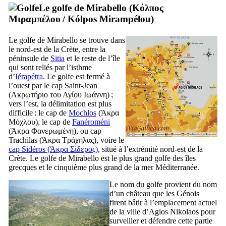
Le golfe de
Mirabello
(
Κόλπος
Μιραμπέλου
/
Kólpos Mirampélou
)
Le golfe de
Mirabello
se trouve dans
le nord-est de la Crète, entre la
péninsule de
Sitia
et le reste de l’île
qui sont reliés par l’isthme
d’
Iérapétra
. Le golfe est fermé à
l’ouest par le cap Saint-Jean
(
Ακρωτήριο του Αγίου Ιωάννη
) ;
vers l’est, la délimitation est plus
difficile : le cap de
Mochlos
(
Άκρα
Μόχλου
), le cap de
Fanéroméni
(
Άκρα Φανερωμένη
), ou cap
Trachilas (
Άκρα Τράχηλας
), voire le
cap Sidéros (
Άκρα Σίδερος
)
, situé à l’extrémité nord-est de la
Crète. Le golfe de
Mirabello
est le plus grand golfe des îles
grecques et le cinquième plus grand de la mer Méditerranée.
Le nom du golfe provient du nom
d’un château que les Génois
firent bâtir à l’emplacement actuel
de la ville d’Agios Nikolaos pour
surveiller et défendre cette partie