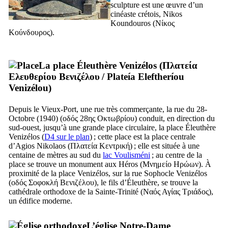
sculpture est une œuvre d’un
cinéaste crétois, Nikos
Koundouros (
Νίκος
Κούνδουρος
).
La place Éleuthère Venizélos (
Πλατεία
Ελευθερίου Βενιζέλου
/
Plateía Eleftheríou
Venizélou
)
Depuis le Vieux-Port, une rue très commerçante, la rue du 28-
Octobre (1940) (
οδός 28ης Οκτωβρίου
) conduit, en direction du
sud-ouest, jusqu’à une grande place circulaire, la place Éleuthère
Venizélos (
D4 sur le plan
) ; cette place est la place centrale
d’Agios Nikolaos (
Πλατεία Κεντρική
) ; elle est située à une
centaine de mètres au sud du
lac Voulisméni
; au centre de la
place se trouve un monument aux Héros (
Μνημείο Ηρώων
). À
proximité de la place Venizélos, sur la rue Sophocle Venizélos
(
οδός Σοφοκλή Βενιζέλου
), le fils d’Éleuthère, se trouve la
cathédrale orthodoxe de la Sainte-Trinité (
Ναός Αγίας Τριάδος
),
un édifice moderne.
L’église Notre-Dame