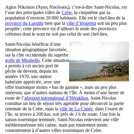
Agios Nikolaos (
Άγιος Νικόλαος
), c’est-à-dire Saint-Nicolas, est
l’une des principales villes de
Crète
, la cinquième par sa
population d’environ 20 000 habitants. Elle est le chef-lieu de la
province du Lassithi
bien que la
ville d’Iérapétra
soit un peu plus
peuplée ; cette province est d’ailleurs la seule des provinces
crétoises dont le nom ne soit pas celui de son chef-lieu.
Saint-Nicolas bénéficie d’une
situation géographique favorisée,
sur la côte occidentale du superbe
golfe de
Mirabello
. Cette situation
a permis à cet ancien port de
pêche de devenir, depuis les
années 1970, une station
balnéaire appréciée, avec une
offre touristique moins « bas de gamme », mais un peu plus
onéreuse, que d’autres stations de l’île. À moins d’une heure de
route de l’
aéroport international d’Héraklion
, Saint-Nicolas
constitue un lieu de séjour très agréable pour découvrir la partie
orientale de la Crète, mais la
ville de La Canée
, dans l’ouest de
l’île, se trouve à 200 km, soit près de 3 h de route. Une fois la
saison touristique terminée, Saint-Nicolas redevient une ville
méditerranéenne très calme, mais pas totalement morte,
contrairement à d’autres villes touristiques de Crète.