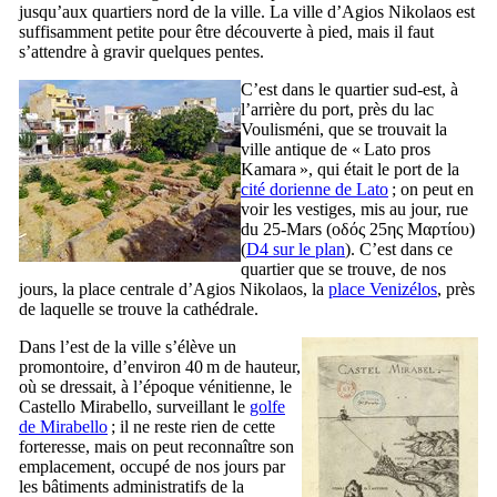
jusqu’aux quartiers nord de la ville. La ville d’Agios Nikolaos est
suffisamment petite pour être découverte à pied, mais il faut
s’attendre à gravir quelques pentes.
C’est dans le quartier sud-est, à
l’arrière du port, près du lac
Voulisméni, que se trouvait la
ville antique de « Lato pros
Kamara », qui était le port de la
cité dorienne de Lato
; on peut en
voir les vestiges, mis au jour, rue
du 25-Mars (
οδός 25ης Μαρτίου
)
(
D4 sur le plan
). C’est dans ce
quartier que se trouve, de nos
jours, la place centrale d’Agios Nikolaos, la
place Venizélos
, près
de laquelle se trouve la cathédrale.
Dans l’est de la ville s’élève un
promontoire, d’environ 40 m de hauteur,
où se dressait, à l’époque vénitienne, le
Castello Mirabello
, surveillant le
golfe
de
Mirabello
; il ne reste rien de cette
forteresse, mais on peut reconnaître son
emplacement, occupé de nos jours par
les bâtiments administratifs de la