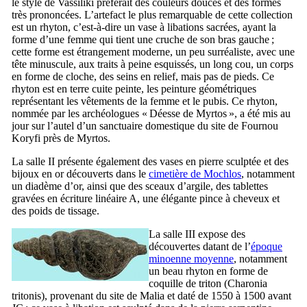
le style de Vassiliki préférait des couleurs douces et des formes
très prononcées. L’artefact le plus remarquable de cette collection
est un rhyton, c’est-à-dire un vase à libations sacrées, ayant la
forme d’une femme qui tient une cruche de son bras gauche ;
cette forme est étrangement moderne, un peu surréaliste, avec une
tête minuscule, aux traits à peine esquissés, un long cou, un corps
en forme de cloche, des seins en relief, mais pas de pieds. Ce
rhyton est en terre cuite peinte, les peinture géométriques
représentant les vêtements de la femme et le pubis. Ce rhyton,
nommée par les archéologues «
Déesse de Myrtos
», a été mis au
jour sur l’autel d’un sanctuaire domestique du site de Fournou
Koryfi près de Myrtos.
La salle
II
présente également des vases en pierre sculptée et des
bijoux en or découverts dans le
cimetière de Mochlos
, notamment
un diadème d’or, ainsi que des sceaux d’argile, des tablettes
gravées en écriture linéaire A, une élégante pince à cheveux et
des poids de tissage.
La salle
III
expose des
découvertes datant de l’
époque
minoenne moyenne
, notamment
un beau rhyton en forme de
coquille de triton (
Charonia
tritonis
), provenant du site de Malia et daté de 1550 à 1500 avant