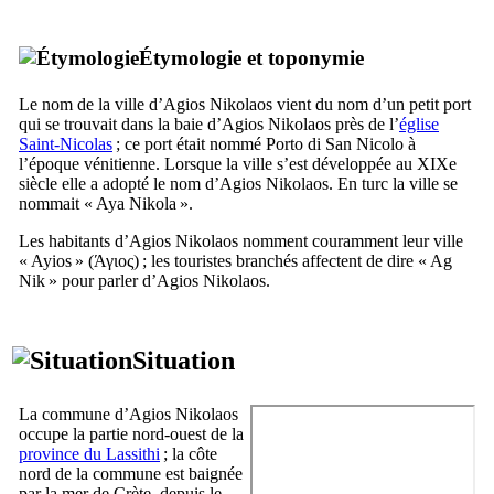
Étymologie et toponymie
Le nom de la ville d’Agios Nikolaos vient du nom d’un petit port
qui se trouvait dans la baie d’Agios Nikolaos près de l’
église
Saint-Nicolas
; ce port était nommé
Porto di San Nicolo
à
l’époque vénitienne. Lorsque la ville s’est développée au
XIXe
siècle elle a adopté le nom d’Agios Nikolaos. En turc la ville se
nommait «
Aya Nikola
».
Les habitants d’Agios Nikolaos nomment couramment leur ville
« Ayios » (
Άγιος
) ; les touristes branchés affectent de dire «
Ag
Nik
» pour parler d’Agios Nikolaos.
Situation
La commune d’Agios Nikolaos
occupe la partie nord-ouest de la
province du Lassithi
; la côte
nord de la commune est baignée
par la mer de Crète, depuis le