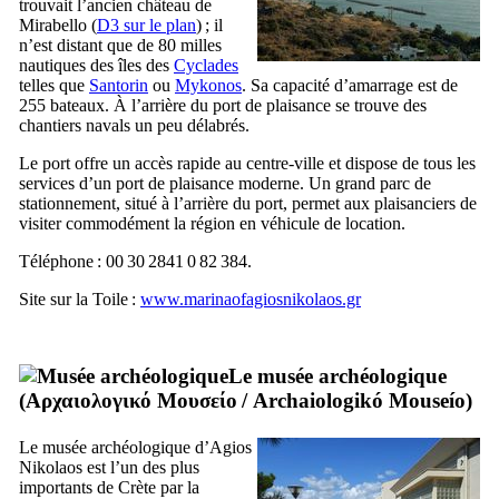
trouvait l’ancien château de
Mirabello
(
D3 sur le plan
) ; il
n’est distant que de 80 milles
nautiques des îles des
Cyclades
telles que
Santorin
ou
Mykonos
. Sa capacité d’amarrage est de
255 bateaux. À l’arrière du port de plaisance se trouve des
chantiers navals un peu délabrés.
Le port offre un accès rapide au centre-ville et dispose de tous les
services d’un port de plaisance moderne. Un grand parc de
stationnement, situé à l’arrière du port, permet aux plaisanciers de
visiter commodément la région en véhicule de location.
Téléphone : 00 30 2841 0 82 384.
Site sur la Toile :
www.marinaofagiosnikolaos.gr
Le musée archéologique
(
Αρχαιολογικό Μουσείο
/
Archaiologikó Mouseío
)
Le musée archéologique d’Agios
Nikolaos est l’un des plus
importants de Crète par la