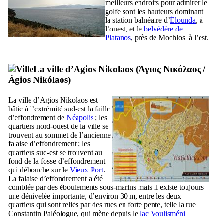
meilleurs endroits pour admirer le
golfe sont les hauteurs dominant
la station balnéaire d’
Élounda
, à
l’ouest, et le
belvédère de
Platanos
, près de Mochlos, à l’est.
La ville d’Agios Nikolaos (
Άγιος Νικόλαος
/
Ágios Nikólaos
)
La ville d’Agios Nikolaos est
bâtie à l’extrémité sud-est la faille
d’effondrement de
Néapolis
; les
quartiers nord-ouest de la ville se
trouvent au sommet de l’ancienne
falaise d’effondrement ; les
quartiers sud-est se trouvent au
fond de la fosse d’effondrement
qui débouche sur le
Vieux-Port
.
La falaise d’effondrement a été
comblée par des éboulements sous-marins mais il existe toujours
une dénivelée importante, d’environ 30 m, entre les deux
quartiers qui sont reliés par des rues en forte pente, telle la rue
Constantin Paléologue, qui mène depuis le
lac Voulisméni