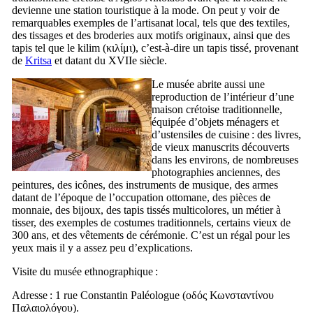
devienne une station touristique à la mode. On peut y voir de
remarquables exemples de l’artisanat local, tels que des textiles,
des tissages et des broderies aux motifs originaux, ainsi que des
tapis tel que le kilim (
κιλίμι
), c’est-à-dire un tapis tissé, provenant
de
Kritsa
et datant du
XVIIe
siècle.
Le musée abrite aussi une
reproduction de l’intérieur d’une
maison crétoise traditionnelle,
équipée d’objets ménagers et
d’ustensiles de cuisine : des livres,
de vieux manuscrits découverts
dans les environs, de nombreuses
photographies anciennes, des
peintures, des icônes, des instruments de musique, des armes
datant de l’époque de l’occupation ottomane, des pièces de
monnaie, des bijoux, des tapis tissés multicolores, un métier à
tisser, des exemples de costumes traditionnels, certains vieux de
300 ans, et des vêtements de cérémonie. C’est un régal pour les
yeux mais il y a assez peu d’explications.
Visite du musée ethnographique :
Adresse : 1 rue Constantin Paléologue (
οδός Κωνσταντίνου
Παλαιολόγου
).