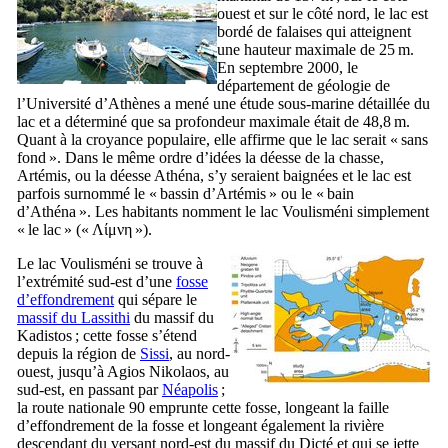
ouest et sur le côté nord, le lac est
bordé de falaises qui atteignent
une hauteur maximale de 25 m.
En septembre 2000, le
département de géologie de
l’Université d’Athènes a mené une étude sous-marine détaillée du
lac et a déterminé que sa profondeur maximale était de 48,8 m.
Quant à la croyance populaire, elle affirme que le lac serait « sans
fond ». Dans le même ordre d’idées la déesse de la chasse,
Artémis, ou la déesse Athéna, s’y seraient baignées et le lac est
parfois surnommé le « bassin d’Artémis » ou le « bain
d’Athéna ». Les habitants nomment le lac Voulisméni simplement
« le lac » («
Λίμνη
»).
Le lac Voulisméni se trouve à
l’extrémité sud-est d’une
fosse
d’effondrement
qui sépare le
massif du Lassithi
du massif du
Kadistos ; cette fosse s’étend
depuis la région de
Sissi
, au nord-
ouest, jusqu’à Agios Nikolaos, au
sud-est, en passant par
Néapolis
;
la route nationale 90 emprunte cette fosse, longeant la faille
d’effondrement de la fosse et longeant également la rivière
descendant du versant nord-est du massif du Dicté et qui se jette