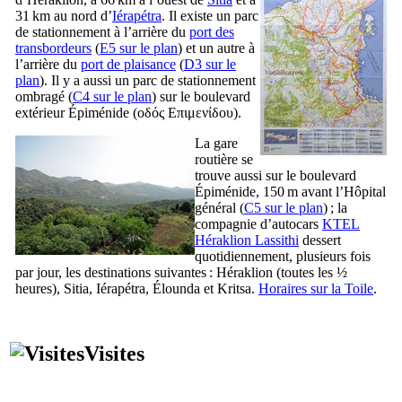
31 km au nord d’
Iérapétra
. Il existe un parc
de stationnement à l’arrière du
port des
transbordeurs
(
E5 sur le plan
) et un autre à
l’arrière du
port de plaisance
(
D3 sur le
plan
). Il y a aussi un parc de stationnement
ombragé (
C4 sur le plan
) sur le boulevard
extérieur Épiménide (
οδός Επιμενίδου
).
La gare
routière se
trouve aussi sur le boulevard
Épiménide, 150 m avant l’Hôpital
général (
C5 sur le plan
) ; la
compagnie d’autocars
KTEL
Héraklion Lassithi
dessert
quotidiennement, plusieurs fois
par jour, les destinations suivantes : Héraklion (toutes les ½
heures), Sitia, Iérapétra, Élounda et Kritsa.
Horaires sur la Toile
.
Visites