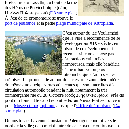
Préfecture du Lassithi, au bout de la rue
des Héros de Polytechnique (
οδός
Ηρώων Πολυτεχνείου
) (
D3 sur le plan
).
À l’est de ce promontoire se trouve le
port de plaisance
et la petite
plage municipale de Kitroplatia
.
C’est autour du lac Voulisméni
que la ville a recommencé de se
développer au
XIXe
siècle ; en
raison de ce développement
récent la ville ne dispose pas
d’attractions culturelles
nombreuses, mais elle bénéficie
d’une urbanisation plus
rationnelle que d’autres villes
crétoises. La promenade autour du lac est une zone piétonnière,
de même que quelques rues adjacentes qui sont interdites à la
circulation automobile pendant la nuit, notamment la très
commerçante rue du 28-Octobre (
οδός 28ης Οκτωβρίου
). Près du
pont qui franchit le canal reliant le lac au Vieux-Port se trouve un
petit
Musée ethnographique
ainsi que l’
Office de Tourisme
(
D4
sur le plan
).
Depuis le lac, l’avenue Constantin Paléologue conduit vers le
nord de la ville ; de part et d’autre de cette avenue on trouve un