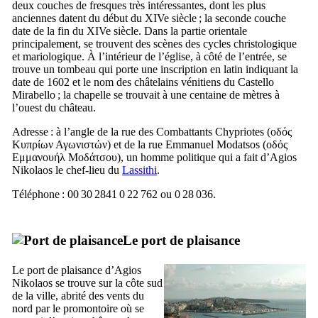
deux couches de fresques très intéressantes, dont les plus
anciennes datent du début du
XIVe
siècle ; la seconde couche
date de la fin du
XIVe
siècle. Dans la partie orientale
principalement, se trouvent des scènes des cycles christologique
et mariologique. À l’intérieur de l’église, à côté de l’entrée, se
trouve un tombeau qui porte une inscription en latin indiquant la
date de 1602 et le nom des châtelains vénitiens du
Castello
Mirabello
; la chapelle se trouvait à une centaine de mètres à
l’ouest du château.
Adresse : à l’angle de la rue des Combattants Chypriotes (
οδός
Κυπρίων Αγωνιστών
) et de la rue Emmanuel Modatsos (
οδός
Εμμανουήλ Μοδάτσου
), un homme politique qui a fait d’Agios
Nikolaos le chef-lieu du
Lassithi
.
Téléphone : 00 30 2841 0 22 762 ou 0 28 036.
Le port de plaisance
Le port de plaisance d’Agios
Nikolaos se trouve sur la côte sud
de la ville, abrité des vents du
nord par le promontoire où se