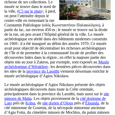
richesse de ses collections. Le
musée se trouve dans le nord de
la ville, (
C5 sur le plan
) ; à pied,
on peut l’atteindre depuis le
centre-ville en remontant la rue
Constantin Paléologue (
οδός Κωνσταντίνου Παλαιολόγου
), à
partir du lac, sur environ 450 m ; le musée se trouve sur la droite
de la rue, un peu avant l’Hôpital général de la ville. Le musée
archéologique est abrité dans des bâtiments modernes construits
en 1969 ; il a été inauguré au début des années 1970. Ce musée
avait pour objectif de décentraliser les richesses archéologiques
de l’île et de permettre à la communauté locale de profiter des
découvertes faites dans la région ; en effet la majeure partie des
objets mis au jour à Zakros, par exemple, sont exposés au
Musée
archéologique d’Héraklion
; les dernières pièces découvertes dans
les sites de la
province du Lassithi
viennent désormais enrichir le
musée archéologique d’Agios Nikolaos.
Le musée archéologique d’Agios Nikolaos présente des objets
archéologiques découverts dans toute la Crète orientale,
principalement dans la province du Lassithi, mais aussi sur le
site
minoen de Malia
. Les objets proviennent de la
cité dorienne de
Lato
près de
Kritsa
, du
site dorien d’Olous
près d’
Élounda
, de la
cité minoenne de Gournia, de la nécropole minoenne ancienne
d’Agia Fotia, du cimetière minoen de Mochlos, du palais minoen