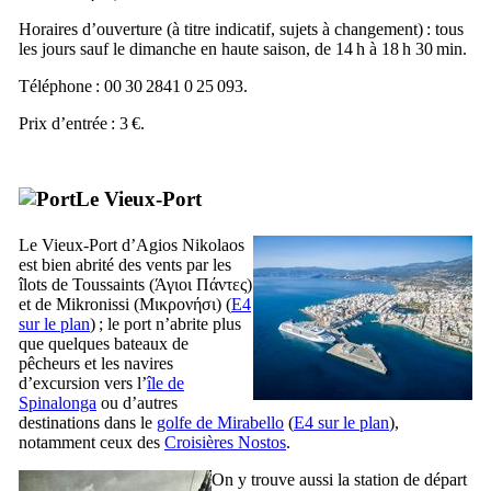
Horaires d’ouverture (à titre indicatif, sujets à changement) : tous
les jours sauf le dimanche en haute saison, de 14 h à 18 h 30 min.
Téléphone : 00 30 2841 0 25 093.
Prix d’entrée : 3 €.
Le Vieux-Port
Le Vieux-Port d’Agios Nikolaos
est bien abrité des vents par les
îlots de Toussaints (
Άγιοι Πάντες
)
et de Mikronissi (
Μικρονήσι
) (
E4
sur le plan
) ; le port n’abrite plus
que quelques bateaux de
pêcheurs et les navires
d’excursion vers l’
île de
Spinalonga
ou d’autres
destinations dans le
golfe de
Mirabello
(
E4 sur le plan
),
notamment ceux des
Croisières Nostos
.
On y trouve aussi la station de départ