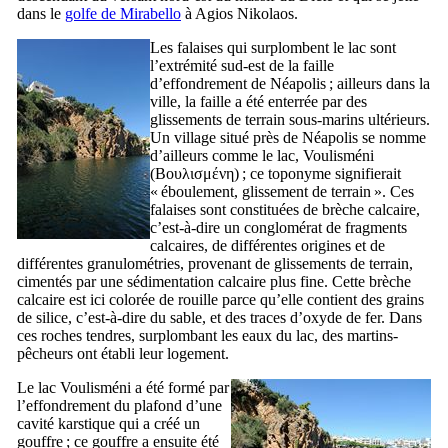
dans le
golfe de
Mirabello
à Agios Nikolaos.
Les falaises qui surplombent le lac sont
l’extrémité sud-est de la faille
d’effondrement de Néapolis ; ailleurs dans la
ville, la faille a été enterrée par des
glissements de terrain sous-marins ultérieurs.
Un village situé près de Néapolis se nomme
d’ailleurs comme le lac, Voulisméni
(
Βουλισμένη
) ; ce toponyme signifierait
« éboulement, glissement de terrain ». Ces
falaises sont constituées de brèche calcaire,
c’est-à-dire un conglomérat de fragments
calcaires, de différentes origines et de
différentes granulométries, provenant de glissements de terrain,
cimentés par une sédimentation calcaire plus fine. Cette brèche
calcaire est ici colorée de rouille parce qu’elle contient des grains
de silice, c’est-à-dire du sable, et des traces d’oxyde de fer. Dans
ces roches tendres, surplombant les eaux du lac, des martins-
pêcheurs ont établi leur logement.
Le lac Voulisméni a été formé par
l’effondrement du plafond d’une
cavité karstique qui a créé un
gouffre ; ce gouffre a ensuite été