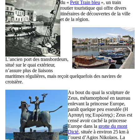
du «
Petit Train bleu
», un train
routier touristique qui offre divers
itinéraires de découvertes de la ville
et de la région.
L’ancien port des transbordeurs,
situé sur le quai extérieur,
n’assure plus de liaisons
maritimes régulières, mais reçoit quelquefois des navires de
croisière.
Au bout du quai la sculpture de
Zeus, métamorphosé en taureau
enlevant la princesse Europe,
paraît quelque peu esseulée (
Η
Αρπαγή της Ευρώπης
) ; Zeus est
censé avoir caché la princesse
Europe dans la
grotte du mont
Dicté
, située à environ 25 km à
l’ouest d’Agios Nikolaos. La