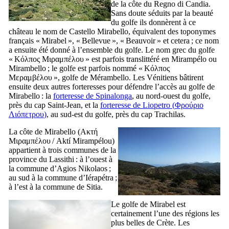
de la côte du
Regno di Candia
.
Sans doute séduits par la beauté
du golfe ils donnèrent à ce
château le nom de
Castello Mirabello
, équivalent des toponymes
français « Mirabel », « Bellevue », « Beauvoir » et cetera ; ce nom
a ensuite été donné à l’ensemble du golfe. Le nom grec du golfe
«
Κόλπος Μιραμπέλου
» est parfois translittéré en Mirampélo ou
Mirambello ; le golfe est parfois nommé «
Κόλπος
Μεραμβέλου
», golfe de Mérambello. Les Vénitiens bâtirent
ensuite deux autres forteresses pour défendre l’accès au golfe de
Mirabello
: la
forteresse de
Spinalonga
, au nord-ouest du golfe,
près du cap Saint-Jean, et la
forteresse de
Liopetro
(
Φρούριο
Λιόπετρου
)
, au sud-est du golfe, près du cap Trachilas.
La côte de
Mirabello
(
Ακτή
Μιραμπέλου
/
Aktí Mirampélou
)
appartient à trois communes de la
province du Lassithi : à l’ouest à
la commune d’Agios Nikolaos ;
au sud à la commune d’Iérapétra ;
à l’est à la commune de Sitia.
Le golfe de Mirabel est
certainement l’une des régions les
plus belles de Crète. Les