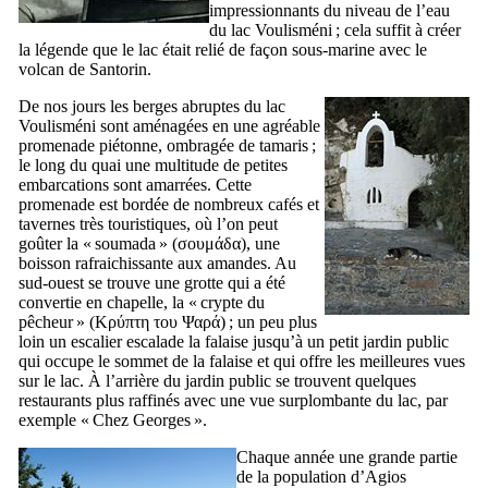
impressionnants du niveau de l’eau
du lac Voulisméni ; cela suffit à créer
la légende que le lac était relié de façon sous-marine avec le
volcan de Santorin.
De nos jours les berges abruptes du lac
Voulisméni sont aménagées en une agréable
promenade piétonne, ombragée de tamaris ;
le long du quai une multitude de petites
embarcations sont amarrées. Cette
promenade est bordée de nombreux cafés et
tavernes très touristiques, où l’on peut
goûter la « soumada » (
σουμάδα
), une
boisson rafraichissante aux amandes. Au
sud-ouest se trouve une grotte qui a été
convertie en chapelle, la « crypte du
pêcheur » (
Κρύπτη του Ψαρά
) ; un peu plus
loin un escalier escalade la falaise jusqu’à un petit jardin public
qui occupe le sommet de la falaise et qui offre les meilleures vues
sur le lac. À l’arrière du jardin public se trouvent quelques
restaurants plus raffinés avec une vue surplombante du lac, par
exemple «
Chez Georges
».
Chaque année une grande partie
de la population d’Agios