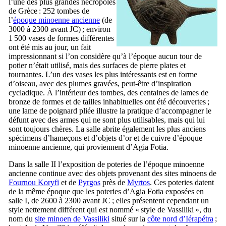
l’une des plus grandes nécropoles
de Grèce : 252 tombes de
l’
époque minoenne ancienne
(de
3000 à 2300 avant JC) ; environ
1 500 vases de formes différentes
ont été mis au jour, un fait
impressionnant si l’on considère qu’à l’époque aucun tour de
potier n’était utilisé, mais des surfaces de pierre plates et
tournantes. L’un des vases les plus intéressants est en forme
d’oiseau, avec des plumes gravées, peut-être d’inspiration
cycladique. À l’intérieur des tombes, des centaines de lames de
bronze de formes et de tailles inhabituelles ont été découvertes ;
une lame de poignard pliée illustre la pratique d’accompagner le
défunt avec des armes qui ne sont plus utilisables, mais qui lui
sont toujours chères. La salle abrite également les plus anciens
spécimens d’hameçons et d’objets d’or et de cuivre d’époque
minoenne ancienne, qui proviennent d’Agia Fotia.
Dans la salle
II
l’exposition de poteries de l’époque minoenne
ancienne continue avec des objets provenant des sites minoens de
Fournou Koryfi
et de
Pyrgos
près de
Myrtos
. Ces poteries datent
de la même époque que les poteries d’Agia Fotia exposées en
salle
I
, de 2600 à 2300 avant JC ; elles présentent cependant un
style nettement différent qui est nommé « style de Vassiliki », du
nom du
site minoen de Vassiliki
situé sur la
côte nord d’Iérapétra
;