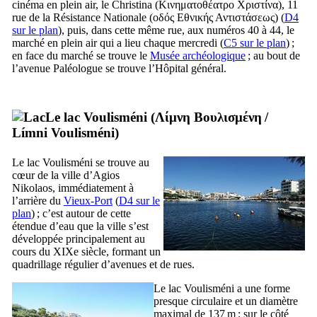
cinéma en plein air, le Christina (
Κινηματοθέατρο Χριστίνα
), 11
rue de la Résistance Nationale (
οδός Εθνικής Αντιστάσεως
) (
D4
sur le plan
), puis, dans cette même rue, aux numéros 40 à 44, le
marché en plein air qui a lieu chaque mercredi (
C5 sur le plan
) ;
en face du marché se trouve le
Musée archéologique
; au bout de
l’avenue Paléologue se trouve l’Hôpital général.
Le lac Voulisméni (
Λίμνη Βουλισμένη
/
Límni Voulisméni
)
Le lac Voulisméni se trouve au
cœur de la ville d’Agios
Nikolaos, immédiatement à
l’arrière du
Vieux-Port
(
D4 sur le
plan
) ; c’est autour de cette
étendue d’eau que la ville s’est
développée principalement au
cours du
XIXe
siècle, formant un
quadrillage régulier d’avenues et de rues.
Le lac Voulisméni a une forme
presque circulaire et un diamètre
maximal de 137 m ; sur le côté