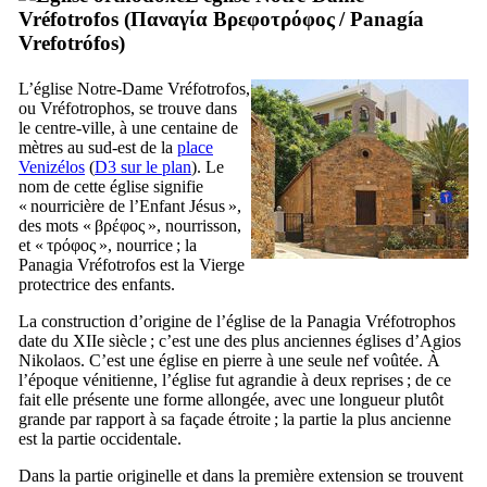
Vréfotrofos (
Παναγία Βρεφοτρόφος
/
Panagía
Vrefotrófos
)
L’église Notre-Dame Vréfotrofos,
ou Vréfotrophos, se trouve dans
le centre-ville, à une centaine de
mètres au sud-est de la
place
Venizélos
(
D3 sur le plan
). Le
nom de cette église signifie
« nourricière de l’Enfant Jésus »,
des mots «
βρέφος
», nourrisson,
et «
τρόφος
», nourrice ; la
Panagia Vréfotrofos est la Vierge
protectrice des enfants.
La construction d’origine de l’église de la Panagia Vréfotrophos
date du
XIIe
siècle ; c’est une des plus anciennes églises d’Agios
Nikolaos. C’est une église en pierre à une seule nef voûtée. À
l’époque vénitienne, l’église fut agrandie à deux reprises ; de ce
fait elle présente une forme allongée, avec une longueur plutôt
grande par rapport à sa façade étroite ; la partie la plus ancienne
est la partie occidentale.
Dans la partie originelle et dans la première extension se trouvent