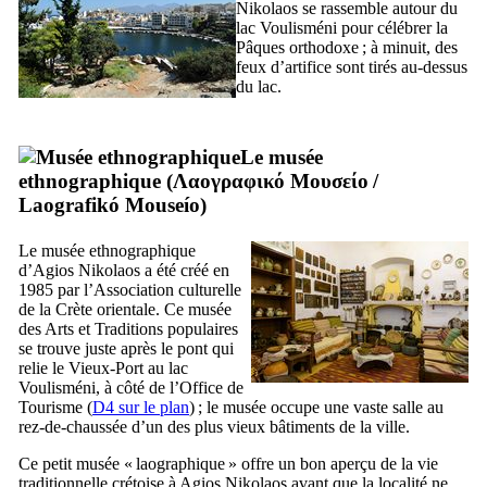
Nikolaos se rassemble autour du
lac Voulisméni pour célébrer la
Pâques orthodoxe ; à minuit, des
feux d’artifice sont tirés au-dessus
du lac.
Le musée
ethnographique (
Λαογραφικό Μουσείο
/
Laografikó Mouseío
)
Le musée ethnographique
d’Agios Nikolaos a été créé en
1985 par l’Association culturelle
de la Crète orientale. Ce musée
des Arts et Traditions populaires
se trouve juste après le pont qui
relie le Vieux-Port au lac
Voulisméni, à côté de l’Office de
Tourisme (
D4 sur le plan
) ; le musée occupe une vaste salle au
rez-de-chaussée d’un des plus vieux bâtiments de la ville.
Ce petit musée « laographique » offre un bon aperçu de la vie
traditionnelle crétoise à Agios Nikolaos avant que la localité ne