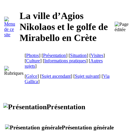
La ville d’Agios
Nikolaos et le golfe de
Mirabello en Crète
[
Photos
] [
Présentation
] [
Situation
] [
Visites
]
[
Culture
] [
Informations pratiques
] [
Autres
sujets
]
[
Grèce
] [
Sujet ascendant
] [
Sujet suivant
]
[
Via
Gallica
]
Présentation
Présentation générale