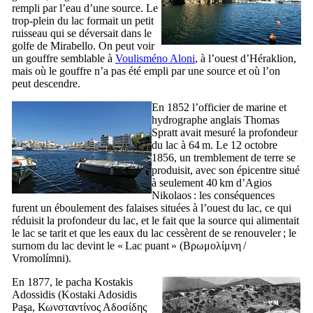
rempli par l’eau d’une source. Le
trop-plein du lac formait un petit
ruisseau qui se déversait dans le
golfe de
Mirabello
. On peut voir
un gouffre semblable à
Voulisméno Aloni
, à l’ouest d’Héraklion,
mais où le gouffre n’a pas été empli par une source et où l’on
peut descendre.
En 1852 l’officier de marine et
hydrographe anglais
Thomas
Spratt
avait mesuré la profondeur
du lac à 64 m. Le 12 octobre
1856, un tremblement de terre se
produisit, avec son épicentre situé
à seulement 40 km d’Agios
Nikolaos : les conséquences
furent un éboulement des falaises situées à l’ouest du lac, ce qui
réduisit la profondeur du lac, et le fait que la source qui alimentait
le lac se tarit et que les eaux du lac cessèrent de se renouveler ; le
surnom du lac devint le « Lac puant » (
Βρωμολίμνη
/
Vromolímni
).
En 1877, le pacha Kostakis
Adossidis (
Kostaki Adosidis
Paşa
,
Κωνσταντίνος Αδοσίδης