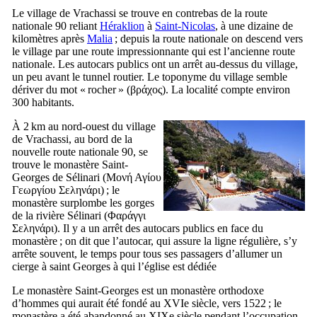
Le village de Vrachassi se trouve en contrebas de la route
nationale 90 reliant
Héraklion
à
Saint-Nicolas
, à une dizaine de
kilomètres après
Malia
; depuis la route nationale on descend vers
le village par une route impressionnante qui est l’ancienne route
nationale. Les autocars publics ont un arrêt au-dessus du village,
un peu avant le tunnel routier. Le toponyme du village semble
dériver du mot « rocher » (
βράχος
). La localité compte environ
300 habitants.
À 2 km au nord-ouest du village
de Vrachassi, au bord de la
nouvelle route nationale 90, se
trouve le monastère Saint-
Georges de Sélinari (
Μονή Αγίου
Γεωργίου Σεληνάρι
) ; le
monastère surplombe les gorges
de la rivière Sélinari (
Φαράγγι
Σεληνάρι
). Il y a un arrêt des autocars publics en face du
monastère ; on dit que l’autocar, qui assure la ligne régulière, s’y
arrête souvent, le temps pour tous ses passagers d’allumer un
cierge à saint Georges à qui l’église est dédiée
Le monastère Saint-Georges est un monastère orthodoxe
d’hommes qui aurait été fondé au
XVIe
siècle, vers 1522 ; le
monastère a été abandonné au
XIXe
siècle pendant l’occupation