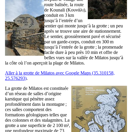
route balisée, la route
de Kounali (
Κουνάλι
),
conduit en 3 km
jusqu’à l’entrée d’un
sentier qui monte jusqu’à la grotte ; un peu
après se trouve une aire de stationnement.
Le sentier, grossièrement pavé et sécurisé
par un garde-corps, conduit en 300 m
jusqu’à l’entrée de la grotte ; la promenade
facile dure à peu près 10 min et offre de
belles vues sur la vallée de Milatos jusqu’à
la côte où l’on aperçoit la plage de Milatos.
Aller à la grotte de Milatos avec Google Maps (35.310158,
25.576293)
.
La grotte de Milatos est constituée
d’un réseau de salles d’origine
karstique qui pénètre assez
profondément dans la montagne ;
ces salles comportent des
formations géologiques telles que
des colonnes et des stalagmites. La
grotte a une superficie de 2 100 m²,
une profondeur maximale de 73