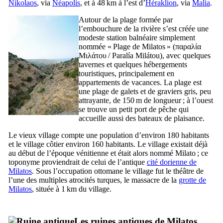
Nikolaos
, via
Néapolis
, et à 48 km à l’est d’
Héraklion
, via
Malia
.
Autour de la plage formée par
l’embouchure de la rivière s’est créée une
modeste station balnéaire simplement
nommée « Plage de Milatos » (
παραλία
Μιλάτου
/
Paralía Milátou
), avec quelques
tavernes et quelques hébergements
touristiques, principalement en
appartements de vacances. La plage est
une plage de galets et de graviers gris, peu
attrayante, de 150 m de longueur ; à l’ouest
se trouve un petit port de pêche qui
accueille aussi des bateaux de plaisance.
Le vieux village compte une population d’environ 180 habitants
et le village côtier environ 160 habitants. Le village existait déjà
au début de l’époque vénitienne et était alors nommé
Milato
; ce
toponyme proviendrait de celui de l’antique
cité dorienne de
Milatos
. Sous l’occupation ottomane le village fut le théâtre de
l’une des multiples atrocités turques, le massacre de la
grotte de
Milatos
, située à 1 km du village.
Les ruines antiques de Milatos