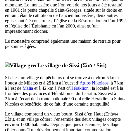
ottomane. Le monastère que l’on voit de nos jours a été restauré
en 1961 ; la petite chapelle Saint-Georges, située sur la droite en
entrant, était le catholicon de l’ancien monastère ; deux autres
églises ont été construites, l’église de la Résurrection en l’an 1992
et l’église de l’Épiphanie en l’an 2000, ainsi qu’un
impressionnant clocher.
Le monastère comprend également une maison de retraite pour
personnes âgées.
Le village de Sissi (
Σίσι
/
Sísi
)
Sissi est un village de pêcheurs qui se trouve à environ 5 km à
l’ouest de Milatos et à 25 km à l’ouest d’
Agios Nikolaos
, à 7 km
à l’est de
Malia
et à 42 km à l’est d’
Héraklion
; la localité est à la
frontière des provinces d’Héraklion et du Lassithi. Sissi est à
2 km à l’écart de la route nationale 90 qui relie Héraklion à Saint-
Nicolas et bénéficie, de ce fait, d’une certaine tranquillité.
Le village comprend un vieux bourg, Sissi d’en Haut (
Επάνω
Σίσι
), et un village côtier ; l’ensemble des deux villages compte
environ 1 000 habitants. Depuis quelques décennies, le village
côtier connaît un développement important comme station