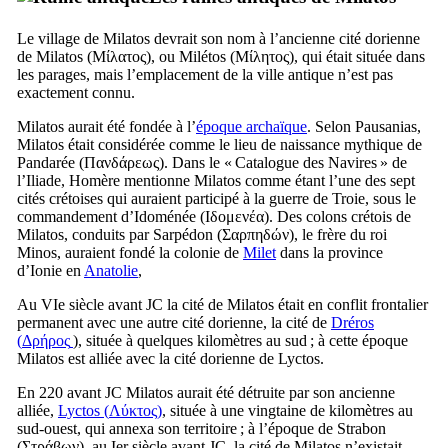
Le village de Milatos devrait son nom à l’ancienne cité dorienne
de Milatos (
Μίλατος
), ou Milétos (
Μίλητος
), qui était située dans
les parages, mais l’emplacement de la ville antique n’est pas
exactement connu.
Milatos aurait été fondée à l’
époque archaïque
. Selon Pausanias,
Milatos était considérée comme le lieu de naissance mythique de
Pandarée (
Πανδάρεως
). Dans le «
Catalogue des Navires
» de
l’Iliade, Homère mentionne Milatos comme étant l’une des sept
cités crétoises qui auraient participé à la guerre de Troie, sous le
commandement d’Idoménée (
Ιδομενέα
). Des colons crétois de
Milatos, conduits par Sarpédon (
Σαρπηδών
), le frère du roi
Minos, auraient fondé la colonie de
Milet
dans la province
d’Ionie en
Anatolie
,
Au
VIe
siècle avant JC la cité de Milatos était en conflit frontalier
permanent avec une autre cité dorienne, la cité de
Dréros
(
Δρήρος
), située à quelques kilomètres au sud ; à cette époque
Milatos est alliée avec la cité dorienne de Lyctos.
En 220 avant JC Milatos aurait été détruite par son ancienne
alliée,
Lyctos (
Λύκτος
)
, située à une vingtaine de kilomètres au
sud-ouest, qui annexa son territoire ; à l’époque de Strabon
(
Στράβων
), au
Ier
siècle avant JC, la cité de Milatos n’existait