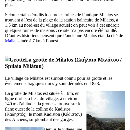
plus.
Selon certains érudits locaux les ruines de l’antique Milatos se
trouvent à l’est de la plage de la station balnéaire de Milatos, à
1,5 km au nord-est du village actuel ; on peut voir à cet endroit
quelques ruines de maisons ; ce site n’a pas encore été fouillé.
D’autres historiens pensent que l’ancienne Milatos était la cité de
Malia
, située à 7 km à l’ouest.
La grotte de Milatos (
Σπήλαιο Μιλάτου
/
Spílaio Milátou
)
Le village de Milatos est surtout connu pour sa grotte et les
événements tragiques qui s’y sont déroulés en 1823.
La grotte de Milatos est située à 1 km, en
ligne droite, à l’est du village, à environ
140 m d’altitude ; la grotte se trouve sur le
flanc ouest de la colline de Kadistos
(
Καδηστός
), le mont Kadiston (
Κάδιστον
)
des Anciens, surplombant des gorges.
Depuis le village une