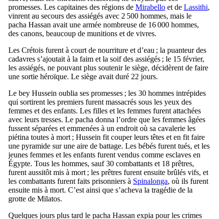
promesses. Les capitaines des régions de
Mirabello
et de
Lassithi
,
vinrent au secours des assiégés avec 2 500 hommes, mais le
pacha Hassan avait une armée nombreuse de 16 000 hommes,
des canons, beaucoup de munitions et de vivres.
Les Crétois furent à court de nourriture et d’eau ; la puanteur des
cadavres s’ajoutait à la faim et la soif des assiégés ; le 15 février,
les assiégés, ne pouvant plus soutenir le siège, décidèrent de faire
une sortie héroïque. Le siège avait duré 22 jours.
Le bey Hussein oublia ses promesses ; les 30 hommes intrépides
qui sortirent les premiers furent massacrés sous les yeux des
femmes et des enfants. Les filles et les femmes furent attachées
avec leurs tresses. Le pacha donna l’ordre que les femmes âgées
fussent séparées et emmenées à un endroit où sa cavalerie les
piétina toutes à mort ; Hussein fit couper leurs têtes et en fit faire
une pyramide sur une aire de battage. Les bébés furent tués, et les
jeunes femmes et les enfants furent vendus comme esclaves en
Égypte. Tous les hommes, sauf 30 combattants et 18 prêtres,
furent aussitôt mis à mort ; les prêtres furent ensuite brûlés vifs, et
les combattants furent faits prisonniers à
Spinalonga
, où ils furent
ensuite mis à mort. C’est ainsi que s’acheva la tragédie de la
grotte de Milatos.
Quelques jours plus tard le pacha Hassan expia pour les crimes