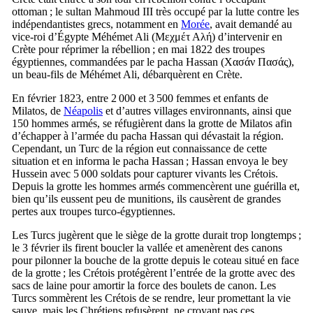
ottoman ; le sultan Mahmoud
III
très occupé par la lutte contre les
indépendantistes grecs, notamment en
Morée
, avait demandé au
vice-roi d’Égypte Méhémet Ali (
Μεχμέτ Αλή
) d’intervenir en
Crète pour réprimer la rébellion ; en mai 1822 des troupes
égyptiennes, commandées par le pacha Hassan (
Χασάν Πασάς
),
un beau-fils de Méhémet Ali, débarquèrent en Crète.
En février 1823, entre 2 000 et 3 500 femmes et enfants de
Milatos, de
Néapolis
et d’autres villages environnants, ainsi que
150 hommes armés, se réfugièrent dans la grotte de Milatos afin
d’échapper à l’armée du pacha Hassan qui dévastait la région.
Cependant, un Turc de la région eut connaissance de cette
situation et en informa le pacha Hassan ; Hassan envoya le bey
Hussein avec 5 000 soldats pour capturer vivants les Crétois.
Depuis la grotte les hommes armés commencèrent une guérilla et,
bien qu’ils eussent peu de munitions, ils causèrent de grandes
pertes aux troupes turco-égyptiennes.
Les Turcs jugèrent que le siège de la grotte durait trop longtemps ;
le 3 février ils firent boucler la vallée et amenèrent des canons
pour pilonner la bouche de la grotte depuis le coteau situé en face
de la grotte ; les Crétois protégèrent l’entrée de la grotte avec des
sacs de laine pour amortir la force des boulets de canon. Les
Turcs sommèrent les Crétois de se rendre, leur promettant la vie
sauve, mais les Chrétiens refusèrent, ne croyant pas ces