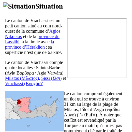
Situation
Le canton de Vrachassi est un
petit canton situé au coin nord-
ouest de la commune d’
Agios
Nikolaos
et de la
province du
Lassithi
, à la limite avec
la
province d’Héraklion
; sa
superficie n’est que de 63 km².
Le canton de Vrachassi compte
quatre localités : Sainte-Barbe
(
Αγία Βαρβάρα
/
Agía Varvára
),
Milatos (
Μίλατος
)
,
Sissi (
Σίσι
)
et
Vrachassi (
Βραχάσι
)
.
Le canton comprend également
un îlot qui se trouve à environ
31 km au large de la plage de
Milatos, l’îlot d’Avgo (
νησίδα
Αυγό
) (l’« Œuf »). À noter que
cet îlot est revendiqué par la
Turquie au motif qu’il n’est pas
nommément cité par le traité de