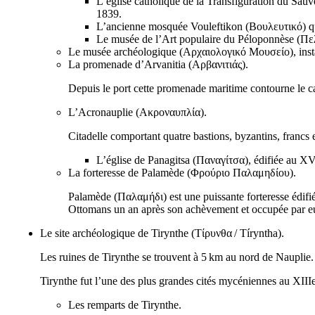
L’église catholique de la Transfiguration du Sauv
1839.
L’ancienne mosquée Vouleftikon (
Βουλευτικό
) 
Le musée de l’Art populaire du Péloponnèse (
Πε
Le musée archéologique (
Αρχαιολογικό Μουσείο
), ins
La promenade d’Arvanitia (
Αρβανιτιάς
).
Depuis le port cette promenade maritime contourne le c
L’Acronauplie (
Ακροναυπλία
).
Citadelle comportant quatre bastions, byzantins, francs et
L’église de Panagitsa (
Παναγίτσα
), édifiée au
XV
La forteresse de Palamède (
Φρούριο Παλαμηδίου
).
Palamède (
Παλαμήδι
) est une puissante forteresse édifi
Ottomans un an après son achèvement et occupée par eux
Le site archéologique de Tirynthe (
Τίρυνθα
/
Tíryntha
).
Les ruines de Tirynthe se trouvent à 5 km au nord de Nauplie.
Tirynthe fut l’une des plus grandes cités mycéniennes au
XIII
Les remparts de Tirynthe.