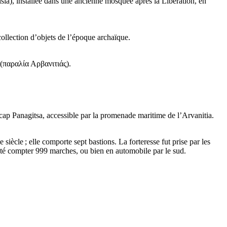
siá
), installée dans une ancienne mosquée après la Libération, en
collection d’objets de l’époque archaïque.
(
παραλία Αρβανιτιάς
).
cap Panagitsa, accessible par la promenade maritime de l’Arvanitia.
e
siècle ; elle comporte sept bastions. La forteresse fut prise par les
té compter 999 marches, ou bien en automobile par le sud.