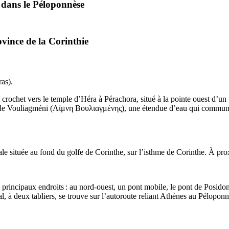
 dans le Péloponnèse
ovince de la Corinthie
ras
).
 crochet vers le temple d’Héra à Pérachora, situé à la pointe ouest d’un
 de Vouliagméni (
Λίμνη Βουλιαγμένης
), une étendue d’eau qui communiq
rmale située au fond du golfe de Corinthe, sur l’isthme de Corinthe. À pro
 principaux endroits : au nord-ouest, un pont mobile, le pont de Posidon
pal, à deux tabliers, se trouve sur l’autoroute reliant Athènes au Péloponn