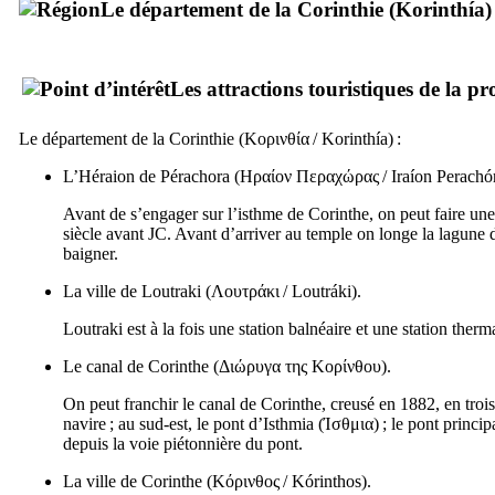
Le département de la Corinthie (
Korinthía
)
Les attractions touristiques de la pr
Le département de la Corinthie (
Κορινθία
/
Korinthía
) :
L’Héraion de Pérachora (
Ηραίον Περαχώρας
/
Iraíon Perachó
Avant de s’engager sur l’isthme de Corinthe, on peut faire une
siècle avant JC. Avant d’arriver au temple on longe la lagune
baigner.
La ville de Loutraki (
Λουτράκι
/
Loutráki
).
Loutraki est à la fois une station balnéaire et une station the
Le canal de Corinthe (
Διώρυγα της Κορίνθου
).
On peut franchir le canal de Corinthe, creusé en 1882, en trois
navire ; au sud-est, le pont d’Isthmia (
Ίσθμια
) ; le pont princi
depuis la voie piétonnière du pont.
La ville de Corinthe (
Κόρινθος
/
Kórinthos
).