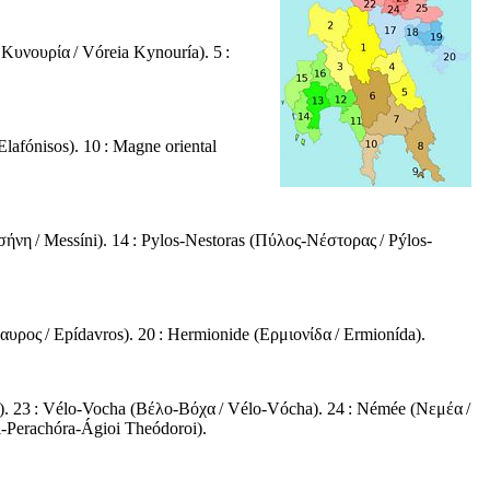
 Κυνουρία
/
Vóreia Kynouría
). 5 :
Elafónisos
). 10 : Magne oriental
σήνη
/
Messíni
). 14 : Pylos-Nestoras (
Πύλος-Νέστορας
/
Pýlos-
δαυρος
/
Epídavros
). 20 : Hermionide (
Ερμιονίδα
/
Ermionída
).
). 23 : Vélo-Vocha (
Βέλο-Βόχα
/
Vélo-Vócha
). 24 : Némée (
Νεμέα
/
i-Perachóra-Ágioi Theódoroi
).