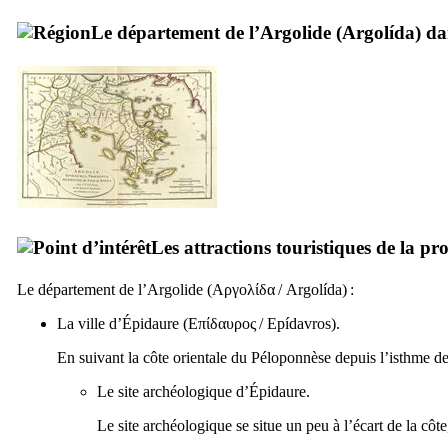
Le département de l’Argolide (
Argolída
) d
Les attractions touristiques de la pr
Le département de l’Argolide (
Αργολίδα
/
Argolída
) :
La ville d’Épidaure (
Επίδαυρος
/
Epídavros
).
En suivant la côte orientale du Péloponnèse depuis l’isthme de
Le site archéologique d’Épidaure.
Le site archéologique se situe un peu à l’écart de la côt