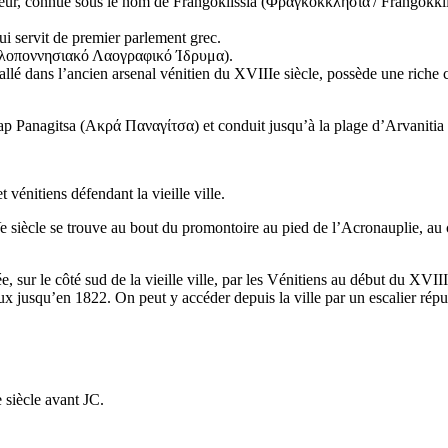
eur, connue sous le nom de Frangoklissia (
Φραγκοκκλησιά
/
Frangokkli
qui servit de premier parlement grec.
λοποννησιακό Λαογραφικό Ίδρυμα
).
tallé dans l’ancien arsenal vénitien du
XVIIIe
siècle, possède une riche 
ap Panagitsa (
Ακρά Παναγίτσα
) et conduit jusqu’à la plage d’Arvanitia 
 vénitiens défendant la vieille ville.
e
siècle se trouve au bout du promontoire au pied de l’Acronauplie, au 
ée, sur le côté sud de la vieille ville, par les Vénitiens au début du
XVIII
 jusqu’en 1822. On peut y accéder depuis la ville par un escalier répu
e
siècle avant JC.