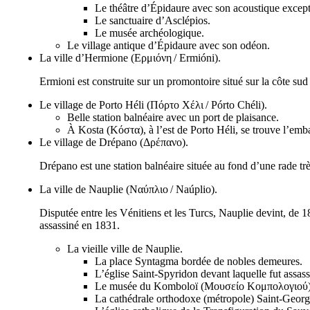
Le théâtre d’Épidaure avec son acoustique except
Le sanctuaire d’Asclépios.
Le musée archéologique.
Le village antique d’Épidaure avec son odéon.
La ville d’Hermione (
Ερμιόνη
/
Ermióni
).
Ermioni est construite sur un promontoire situé sur la côte sud 
Le village de Porto Héli (
Πόρτο Χέλι
/
Pórto Chéli
).
Belle station balnéaire avec un port de plaisance.
À Kosta (
Κόστα
), à l’est de Porto Héli, se trouve l’emb
Le village de Drépano (
Δρέπανο
).
Drépano est une station balnéaire située au fond d’une rade tr
La ville de Nauplie (
Ναύπλιο
/
Naúplio
).
Disputée entre les Vénitiens et les Turcs, Nauplie devint, de 1
assassiné en 1831.
La vieille ville de Nauplie.
La place Syntagma bordée de nobles demeures.
L’église Saint-Spyridon devant laquelle fut assass
Le musée du Komboloï (
Μουσείο Κομπολογιού
La cathédrale orthodoxe (métropole) Saint-Georg