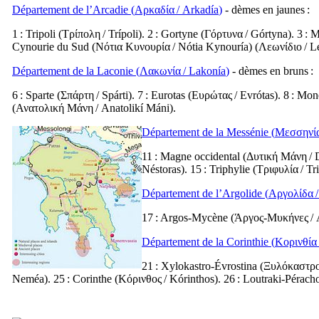
Département de l’Arcadie (
Αρκαδία
/
Arkadía
)
- dèmes en jaunes :
1 : Tripoli (
Τρίπολη
/
Trípoli
). 2 : Gortyne (
Γόρτυνα
/
Górtyna
). 3 : 
Cynourie du Sud (
Νότια Κυνουρία
/
Nótia Kynouría
) (
Λεωνίδιο
/
L
Département de la Laconie (
Λακωνία
/
Lakonía
)
- dèmes en bruns :
6 : Sparte (
Σπάρτη
/
Spárti
). 7 : Eurotas (
Ευρώτας
/
Evrótas
). 8 : Mo
(
Ανατολική Μάνη
/
Anatolikí Máni
).
Département de la Messénie (
Μεσσηνί
11 : Magne occidental (
Δυτική Μάνη
/
Néstoras
). 15 : Triphylie (
Τριφυλία
/
Tri
Département de l’Argolide (
Αργολίδα
17 : Argos-Mycène (
Άργος-Μυκήνες
/
Département de la Corinthie (
Κορινθία
21 : Xylokastro-Évrostina (
Ξυλόκαστρ
Neméa
). 25 : Corinthe (
Κόρινθος
/
Kórinthos
). 26 : Loutraki-Pérach