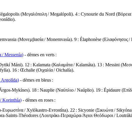
Mégalopolis (
Μεγαλόπολη
/
Megalópoli
). 4 : Cynourie du Nord (
Βόρεια
eonídio
).
nemvassia (
Μονεμβασία
/
Monemvasía
). 9 : Élaphonèse (
Ελαφόνησος
/
α
/
Messenía
)
- dèmes en verts :
Dytikí Máni
). 12 : Kalamata (
Καλαμάτα
/
Kalamáta
). 13 : Messini (
Μεσ
fylía
). 16 : Œchalie (
Οιχαλία
/
Oichalía
).
/
Argolída
)
- dèmes en bleus :
Árgos-Mykínes
). 18 : Nauplie (
Ναύπλιο
/
Naúplio
). 19 : Épidaure (
Επί
/
Korinthía
)
- dèmes en roses :
ο-Ευρωστίνα
/
Xylókastro-Evrostína
). 22 : Sicyonie (
Σικυώνα
/
Sikyóna
ora-Saints-Théodores (
Λουτράκι-Περαχώρα-Άγιοι Θεόδωροι
/
Loutrák