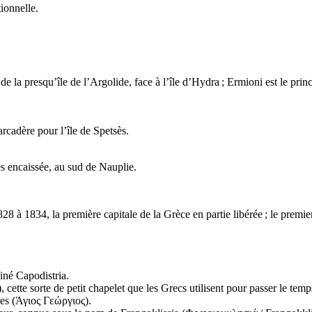
ionnelle.
de la presqu’île de l’Argolide, face à l’île d’Hydra ; Ermioni est le pri
arcadère pour l’île de Spetsès.
ès encaissée, au sud de Nauplie.
828 à 1834, la première capitale de la Grèce en partie libérée ; le prem
iné Capodistria.
), cette sorte de petit chapelet que les Grecs utilisent pour passer le tem
es (
Άγιος Γεώργιος
).