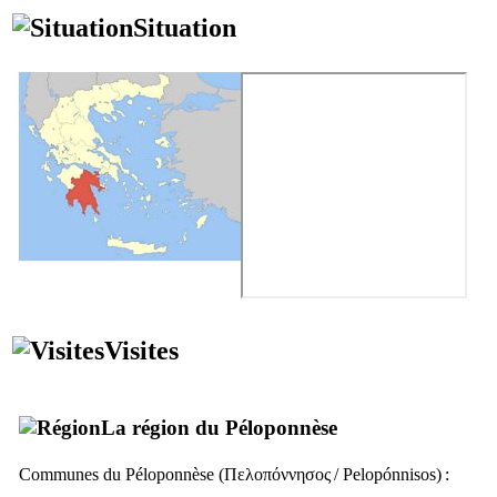
Situation
Visites
La région du Péloponnèse
Communes du Péloponnèse (
Πελοπόννησος
/
Pelopónnisos
) :