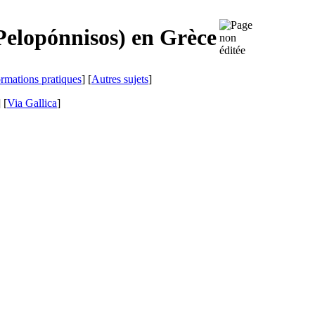
Pelopónnisos
) en Grèce
ormations pratiques
] [
Autres sujets
]
]
[
Via Gallica
]