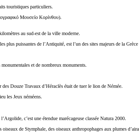
s touristiques particuliers.
ογραφικό Μουσείο Κορίνθου
).
kilomètres au sud-est de la ville moderne.
 les plus puissantes de l’Antiquité, est l’un des sites majeurs de la Gr
rtes monumentales et de nombreux monuments.
r des Douze Travaux d’Héraclès était de tuer le lion de Némée.
lieu les Jeux néméens.
de l’Argolide, c’est une étendue marécageuse classée Natura 2000.
les oiseaux de Stymphale, des oiseaux anthropophages aux plumes d’aira