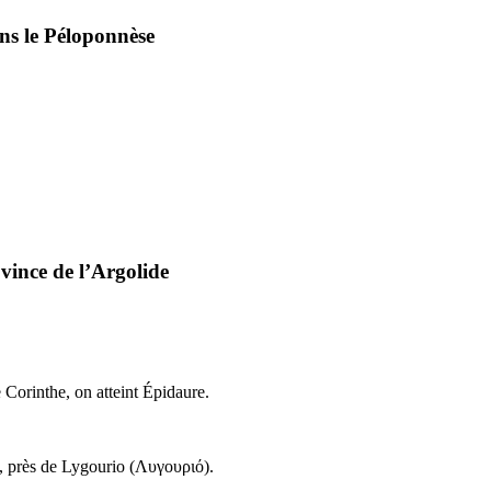
ans le Péloponnèse
ovince de l’Argolide
 Corinthe, on atteint Épidaure.
e, près de Lygourio (
Λυγουριό
).