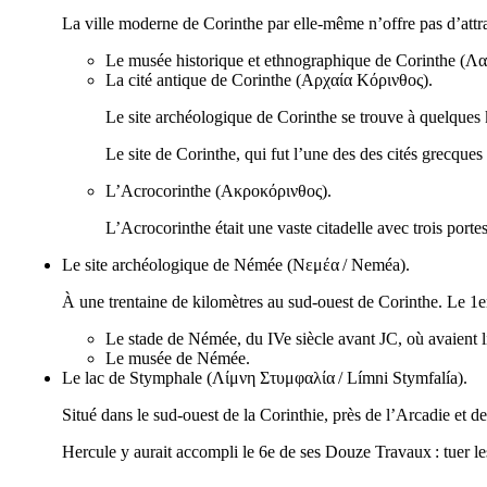
La ville moderne de Corinthe par elle-même n’offre pas d’attrait
Le musée historique et ethnographique de Corinthe (
Λα
La cité antique de Corinthe (
Αρχαία Κόρινθος
).
Le site archéologique de Corinthe se trouve à quelques 
Le site de Corinthe, qui fut l’une des des cités grecques
L’Acrocorinthe (
Ακροκόρινθος
).
L’Acrocorinthe était une vaste citadelle avec trois po
Le site archéologique de Némée (
Νεμέα
/
Neméa
).
À une trentaine de kilomètres au sud-ouest de Corinthe. Le 1e
Le stade de Némée, du
IVe
siècle avant JC, où avaient 
Le musée de Némée.
Le lac de Stymphale (
Λίμνη Στυμφαλία
/
Límni Stymfalía
).
Situé dans le sud-ouest de la Corinthie, près de l’Arcadie et 
Hercule y aurait accompli le 6e de ses Douze Travaux : tuer 