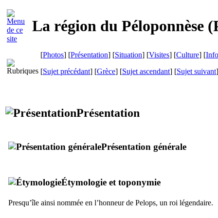
La région du Péloponnèse (
[
Photos
] [
Présentation
] [
Situation
] [
Visites
] [
Culture
] [
Inf
[
Sujet précédant
] [
Grèce
] [
Sujet ascendant
] [
Sujet suivant
Présentation
Présentation générale
Étymologie et toponymie
Presqu’île ainsi nommée en l’honneur de Pelops, un roi légendaire.