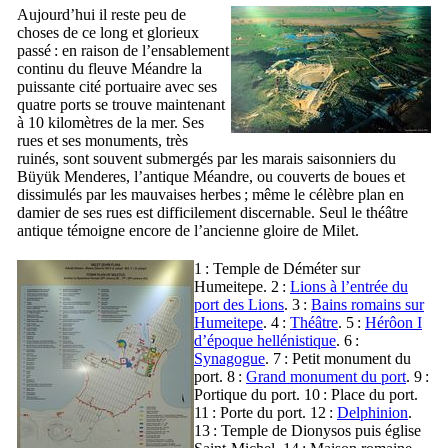
Aujourd’hui il reste peu de
choses de ce long et glorieux
passé : en raison de l’ensablement
continu du fleuve Méandre la
puissante cité portuaire avec ses
quatre ports se trouve maintenant
à 10 kilomètres de la mer. Ses
rues et ses monuments, très
ruinés, sont souvent submergés par les marais saisonniers du
Büyük Menderes
, l’antique Méandre, ou couverts de boues et
dissimulés par les mauvaises herbes ; même le célèbre plan en
damier de ses rues est difficilement discernable. Seul le théâtre
antique témoigne encore de l’ancienne gloire de Milet.
1 : Temple de Déméter sur
Humeitepe
. 2 :
Lions à l’entrée du
port des Lions
. 3 :
Bains romains sur
Humeitepe
. 4 :
Théâtre
. 5 :
Hérôon
I
d’époque hellénistique
. 6 :
Synagogue
. 7 : Petit monument du
port. 8 :
Grand monument du port
. 9 :
Portique du port. 10 : Place du port.
11 : Porte du port. 12 :
Delphinion
.
13 : Temple de Dionysos puis église