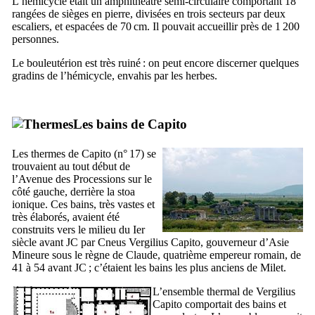
L’hémicycle était un amphithéâtre semi-circulaire comportant 18
rangées de sièges en pierre, divisées en trois secteurs par deux
escaliers, et espacées de 70 cm. Il pouvait accueillir près de 1 200
personnes.
Le bouleutérion est très ruiné : on peut encore discerner quelques
gradins de l’hémicycle, envahis par les herbes.
Les bains de
Capito
Les thermes de
Capito
(n° 17) se
trouvaient au tout début de
l’Avenue des Processions sur le
côté gauche, derrière la stoa
ionique. Ces bains, très vastes et
très élaborés, avaient été
construits vers le milieu du
Ier
siècle avant JC par
Cneus Vergilius Capito
, gouverneur d’Asie
Mineure sous le règne de Claude, quatrième empereur romain, de
41 à 54 avant JC ; c’étaient les bains les plus anciens de Milet.
L’ensemble thermal de
Vergilius
Capito
comportait des bains et