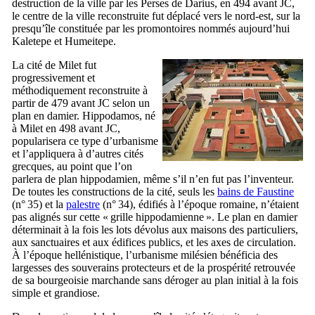
destruction de la ville par les Perses de Darius, en 494 avant JC,
le centre de la ville reconstruite fut déplacé vers le nord-est, sur la
presqu’île constituée par les promontoires nommés aujourd’hui
Kaletepe
et
Humeitepe
.
La cité de Milet fut
progressivement et
méthodiquement reconstruite à
partir de 479 avant JC selon un
plan en damier. Hippodamos, né
à Milet en 498 avant JC,
popularisera ce type d’urbanisme
et l’appliquera à d’autres cités
grecques, au point que l’on
parlera de plan hippodamien, même s’il n’en fut pas l’inventeur.
De toutes les constructions de la cité, seuls les
bains de Faustine
(n° 35) et la
palestre
(n° 34), édifiés à l’époque romaine, n’étaient
pas alignés sur cette « grille hippodamienne ». Le plan en damier
déterminait à la fois les lots dévolus aux maisons des particuliers,
aux sanctuaires et aux édifices publics, et les axes de circulation.
À l’époque hellénistique, l’urbanisme milésien bénéficia des
largesses des souverains protecteurs et de la prospérité retrouvée
de sa bourgeoisie marchande sans déroger au plan initial à la fois
simple et grandiose.