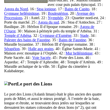
Saint-Michel. 14 : Maison romaine
avec cour puis palais épiscopal. 15 :
Agora du Nord
. 16 :
Stoa ionique
. 17 :
Bains de Capito
. 18 :
Gymnase hellénistique
. 19 :
Bouleutérion
. 20 :
Avenue des
Processions
. 21 : Autel. 22 :
Nymphée
. 23 : Quartier nord-est. 24 :
Porte du marché. 25 :
Agora du sud
. 26 : Stoa d’Antiochos. 27 :
Basilique. 28 : Hérôon
II
d’époque romaine. 29 :
Agora de
l’Ouest
. 30 : Maison à péristyle près du temple d’Athéna. 31 :
Temple d’Athéna
. 32 :
Gymnase d’Eumène
. 33 :
Stade
. 34 :
Palestre des bains de Faustine
. 35 :
Bains de Faustine
. 36 :
Muraille byzantine. 37 : Hérôon
III
d’époque romaine. 38 :
Sérapéion
. 39 :
Halle aux grains
. 40 : Église Sainte-Marie. 41 :
Maison avec mosaïque à l’Orphée. 42 :
Mur hellénistique
. 43 :
Porte Sacrée. 44 :
Voie Sacrée
. 45 : Porte des Lions. 46 :
Aqueduc. 47 : Temple d’Aphrodite. 48 : Temple d’Artémis. 49 :
Muraille archaïque de la ville. 50 : Église du cimetière à
Kalabaktepe
.
Le port des Lions
Le port des Lions (
Aslanlı liman
) était le plus ancien des quatre
ports de Milet, et aussi le mieux protégé. À l’entrée de la baie,
longue et étroite, se trouvaient deux jetées sur lesquelles se
dressaient les statues colossales de deux lions (n° 2), qui ont