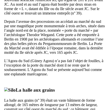
JC. Au nord et au sud l’agora était bordée par deux stoas en
forme de « L », datant du
IIIe
ou du
IIe
siècle avant JC. Sur le
côté ouest se trouvait un immense entrepôt (n° 39).
Depuis l’avenue des processions on accédait au marché du sud
par une magnifique porte monumentale à trois arches, située dans
l’angle nord-est de la place, nommée « porte du marché » par
l’archéologue
Theodor Wiegand
. Cette porte a été emportée à
Berlin en 1908 par les archéologues allemands et constitue l’une
des plus belles pièces du
Pergamonmuseum
de Berlin. La Porte
du Marché avait été édifiée à l’époque romaine, dans la dernière
moitié du
IIe
siècle après JC, vers 165 après JC.
L’Agora du Sud (
Güney Agora
) n’a pas fait l’objet de fouilles, à
l’exception de la porte du marché dont il ne reste que le
soubassement. L’Agora du Sud se présente aujourd’hui comme
une esplanade marécageuse.
La halle aux grains
La halle aux grains (n° 39) était un vaste bâtiment de forme
allongé, de 165 mètres de longueur par 13 mètres de largeur,
construit sur côté ouest du marché du sud ; ce bâtiment, qui