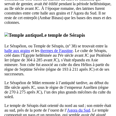
servait de grenier, avait été édifié pendant la période hellénistique,
au
IIe
siècle avant JC. À l’époque romaine, des latrines furent
construites entre cette halle aux grains et l’Agora du Sud. Il ne
reste de cet entrepôt (
Ambar Binası
) que les bases des murs et des
colonnes.
Le temple de Sérapis
Le Sérapéion, ou Temple de Sérapis, (n° 38) se trouvait entre la
halle aux grains
et les
thermes de Faustine
. Le culte de Sérapis,
créé dans l’Égypte hellénisée au
IVe
siècle avant JC par Ptolémée
Ier
(règne de 304 à 285 avant JC), s’était répandu en Asie
mineure. Son culte fut associé au culte du dieu Hélios à partir du
règne de Septime Sévère (règne de 193 à 211 après JC) et de ses
successeurs.
Le Sérapéion de Milet remonte à l’antiquité tardive, au début du
IIIe
siècle après JC, sous le règne de l’empereur Aurélien (règne
de 270 à 275 après JC), l’un des plus grands mécènes du culte du
soleil.
Le temple de Sérapis était orienté du nord au sud ; son entrée était
au sud, près de la porte de l’ouest de l’
Agora du Sud
. Le temple
comportait un naos et un propylon, qui semble avoir été ajouté