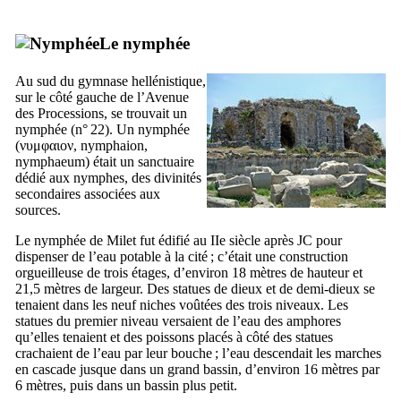
Le nymphée
Au sud du gymnase hellénistique,
sur le côté gauche de l’Avenue
des Processions, se trouvait un
nymphée (n° 22). Un nymphée
(
νυμφαιον
,
nymphaion
,
nymphaeum
) était un sanctuaire
dédié aux nymphes, des divinités
secondaires associées aux
sources.
Le nymphée de Milet fut édifié au
IIe
siècle après JC pour
dispenser de l’eau potable à la cité ; c’était une construction
orgueilleuse de trois étages, d’environ 18 mètres de hauteur et
21,5 mètres de largeur. Des statues de dieux et de demi-dieux se
tenaient dans les neuf niches voûtées des trois niveaux. Les
statues du premier niveau versaient de l’eau des amphores
qu’elles tenaient et des poissons placés à côté des statues
crachaient de l’eau par leur bouche ; l’eau descendait les marches
en cascade jusque dans un grand bassin, d’environ 16 mètres par
6 mètres, puis dans un bassin plus petit.