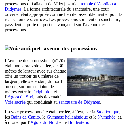
processions qui allaient de Milet jusqu’au
temple d’Apollon à
Didymes
. La forme architecturale du sanctuaire, une cour
ouverte, était appropriée comme lieu de rassemblement et pour la
réalisation de sacrifices. Les processions sortaient du sanctuaire,
passaient la porte du port et avançaient sur l’avenue des
processions.
L’avenue des processions
L’avenue des processions (n° 20)
était une large voie dallée, de 30
mètres de largeur avec sur chaque
côté un trottoir de 6 mètres de
largeur ; elle s’étendait, du nord
au sud, sur une centaine de
mètres entre le
Delphinion
et
l’
Agora du Sud
, puis devenait la
Voie sacrée
qui conduisait au
sanctuaire de Didymes
.
La voie processionnelle était bordée, à l’est, par la
Stoa ionique
,
les
Bains de Capito
, le
Gymnase hellénistique
et le
Nymphée
, et,
à droite, par l’
Agora du Nord
et le
Bouleutérion
.