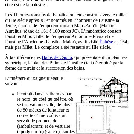
côté est de la palestre.
Les Thermes romains de Faustine ont été construits vers le milieu
du
IIe
siècle après JC et nommés en l’honneur de Faustine la
Jeune, épouse de l’empereur romain Marc-Aurèle (
Marcus
Aurelius
, règne de 161 à 180 après JC). L’impératrice consort
Faustina Minor
, fille de l’empereur Antonin le Pieux et de
Faustine l’Ancienne (
Faustina Maior
), avait visité
Éphèse
en 164,
mais pas Milet. Le complexe a été restauré au
IIIe
siècle.
À la différence des
Bains de Capito
, qui présentaient un plan très
symétrique, le plan des Bains de Faustine était déterminé par la
forme du terrain et la succession des bains.
L’itinéraire du baigneur était le
suivant :
il entrait dans les thermes par
le nord, du côté du théâtre, où
se trouvait une salle, de plus
de 80 mètres de longueur et
couverte d’une voûte, qui
servait de promenade
(
ambulacrum
) et de vestiaire
(
apodyterium
) (salle c) ; sur les