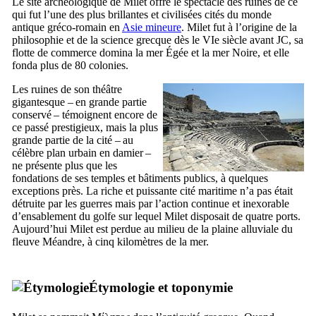
Le site archéologique de Milet offre le spectacle des ruines de ce
qui fut l’une des plus brillantes et civilisées cités du monde
antique gréco-romain en
Asie mineure
. Milet fut à l’origine de la
philosophie et de la science grecque dès le
VIe
siècle avant JC, sa
flotte de commerce domina la mer Égée et la mer Noire, et elle
fonda plus de 80 colonies.
Les ruines de son théâtre
gigantesque – en grande partie
conservé – témoignent encore de
ce passé prestigieux, mais la plus
grande partie de la cité – au
célèbre plan urbain en damier –
ne présente plus que les
fondations de ses temples et bâtiments publics, à quelques
exceptions près. La riche et puissante cité maritime n’a pas était
détruite par les guerres mais par l’action continue et inexorable
d’ensablement du golfe sur lequel Milet disposait de quatre ports.
Aujourd’hui Milet est perdue au milieu de la plaine alluviale du
fleuve Méandre, à cinq kilomètres de la mer.
Étymologie et toponymie