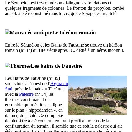
Le Sérapéion est très ruiné : on distingue les fondations et
quelques fragments de colonnes. Le fronton du propylon, tombé
au sol, a été reconstitué mais le visage de Sérapis est martelé.
Le hérôon romain
Entre le Sérapéion et les Bains de Faustine se trouve un hérôon
romain (n° 37) du
IIIe
siècle après JC, dédié à un héros inconnu.
Les bains de Faustine
Les Bains de Faustine (n° 35)
sont situés à l’ouest de l’
Agora du
Sud
, près de la baie du Théâtre ;
avec la
Palestre
(n° 34) les
thermes constituaient un
ensemble qui n’était pas aligné
sur le plan « hippodamien », en
damier, de la cité. Ce complexe
de bien-être a été construit en tirant profit au mieux de la
configuration du terrain ; il semble que ce soit la palestre qui ait
été construite d’abord, les thermes s’étant ensuite alignés sur le