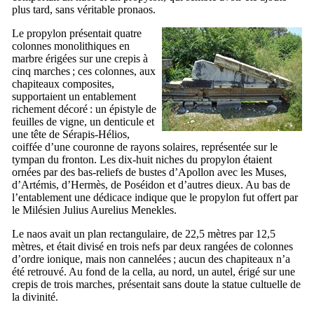
plus tard, sans véritable pronaos.
Le propylon présentait quatre
colonnes monolithiques en
marbre érigées sur une
crepis
à
cinq marches ; ces colonnes, aux
chapiteaux composites,
supportaient un entablement
richement décoré : un épistyle de
feuilles de vigne, un denticule et
une tête de Sérapis-Hélios,
coiffée d’une couronne de rayons solaires, représentée sur le
tympan du fronton. Les dix-huit niches du propylon étaient
ornées par des bas-reliefs de bustes d’Apollon avec les Muses,
d’Artémis, d’Hermès, de Poséidon et d’autres dieux. Au bas de
l’entablement une dédicace indique que le propylon fut offert par
le Milésien
Julius Aurelius Menekles
.
Le naos avait un plan rectangulaire, de 22,5 mètres par 12,5
mètres, et était divisé en trois nefs par deux rangées de colonnes
d’ordre ionique, mais non cannelées ; aucun des chapiteaux n’a
été retrouvé. Au fond de la cella, au nord, un autel, érigé sur une
crepis
de trois marches, présentait sans doute la statue cultuelle de
la divinité.