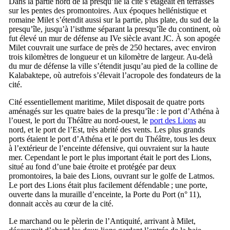
Dans la partie nord de la presqu’île la cité s’étageait en terrasses
sur les pentes des promontoires. Aux époques hellénistique et
romaine Milet s’étendit aussi sur la partie, plus plate, du sud de la
presqu’île, jusqu’à l’isthme séparant la presqu’île du continent, où
fut élevé un mur de défense au
IVe
siècle avant JC. À son apogée
Milet couvrait une surface de près de 250 hectares, avec environ
trois kilomètres de longueur et un kilomètre de largeur. Au-delà
du mur de défense la ville s’étendit jusqu’au pied de la colline de
Kalabaktepe
, où autrefois s’élevait l’acropole des fondateurs de la
cité.
Cité essentiellement maritime, Milet disposait de quatre ports
aménagés sur les quatre baies de la presqu’île : le port d’Athéna à
l’ouest, le port du Théâtre au nord-ouest, le
port des Lions
au
nord, et le port de l’Est, très abrité des vents. Les plus grands
ports étaient le port d’Athéna et le port du Théâtre, tous les deux
à l’extérieur de l’enceinte défensive, qui ouvraient sur la haute
mer. Cependant le port le plus important était le port des Lions,
situé au fond d’une baie étroite et protégée par deux
promontoires, la baie des Lions, ouvrant sur le golfe de
Latmos
.
Le port des Lions était plus facilement défendable ; une porte,
ouverte dans la muraille d’enceinte, la Porte du Port (n° 11),
donnait accès au cœur de la cité.
Le marchand ou le pèlerin de l’Antiquité, arrivant à Milet,