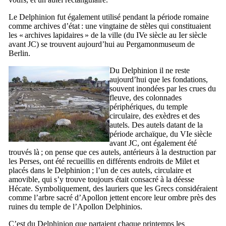
Le Delphinion fut également utilisé pendant la période romaine
comme archives d’état : une vingtaine de stèles qui constituaient
les « archives lapidaires » de la ville (du
IVe
siècle au
Ier
siècle
avant JC) se trouvent aujourd’hui au
Pergamonmuseum
de
Berlin.
Du Delphinion il ne reste
aujourd’hui que les fondations,
souvent inondées par les crues du
fleuve, des colonnades
périphériques, du temple
circulaire, des exèdres et des
autels. Des autels datant de la
période archaïque, du
VIe
siècle
avant JC, ont également été
trouvés là ; on pense que ces autels, antérieurs à la destruction par
les Perses, ont été recueillis en différents endroits de Milet et
placés dans le Delphinion ; l’un de ces autels, circulaire et
amovible, qui s’y trouve toujours était consacré à la déesse
Hécate. Symboliquement, des lauriers que les Grecs considéraient
comme l’arbre sacré d’Apollon jettent encore leur ombre près des
ruines du temple de l’Apollon Delphinios.
C’est du Delphinion que partaient chaque printemps les