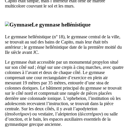
Capito
était simple, mais l’intérieur était orné de marbre
multicolore couvrant le sol et les murs.
Le gymnase hellénistique
Le gymnase hellénistique (n° 18), le gymnase central de la ville,
se trouvait au sud des bains de
Capito
, mais leur était très
antérieur ; le gymnase hellénistique date de la première moitié du
IIe
siècle avant JC.
Le gymnase était accessible par un monumental propylon situé
sur son côté sud ; érigé sur une
crepis
à cinq marches, avec quatre
colonnes à l’avant et deux de chaque côté. Le gymnase
comprenait une cour rectangulaire d’exercice en plein air
mesurant 19 mètres par 35 mètres, entourée d’une stoa de
colonnes doriques. Le bâtiment principal du gymnase se trouvait
sur le côté nord et comprenait une rangée de pièces placées
derrière une colonnade ionique. L’
ephebeion
, l’institution où les
adolescents recevaient l’instruction, se trouvait dans la pièce
centrale. Sur les deux côtés, il y avait l’
apodyterion
(
άποδυτήριον
) ou vestiaire, l’
aleipterion
(
άλειπτήριον
) ou salle
d’onction, et le bain, les espaces auxiliaires essentiels de la
gymnastique grecque ancienne.