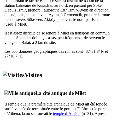
contournant le lac de Bafa. Le site est distant de 63 km de la
station balnéaire de
Kuşadası
, au nord, en passant per
Söke
.
Depuis
İzmir
, prendre l’autoroute E87
İzmir-Aydın
en direction
du sud, puis, un peu avant
Aydın
, à
Germencik
, prendre la route
525 à travers
Söke
vers
Akköy
, puis vers le nord par
Balat
jusqu’à Milet.
Il est assez difficile de se rendre à Milet en transport en commun :
depuis
Söke
des
dolmuş
– assez peu fréquents – desservent le
village de
Balat
, à 2 km du site.
Les coordonnées géographiques des ruines sont : 37°31,8’ N et
27°16,7’ E.
Visites
La cité antique de Milet
Il semble que la première cité archaïque de Milet ait été fondée
sur l’avancée de terre située entre le port du Théâtre et le port
d’Athéna, là où se trouvait le
temple d’Athéna
(n° 31). Après la