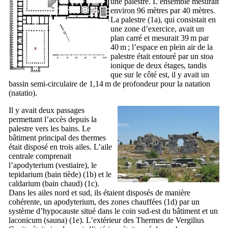
une palestre. L’ensemble mesurait
environ 96 mètres par 40 mètres.
La palestre (1a), qui consistait en
une zone d’exercice, avait un
plan carré et mesurait 39 m par
40 m ; l’espace en plein air de la
palestre était entouré par un stoa
ionique de deux étages, tandis
que sur le côté est, il y avait un
bassin semi-circulaire de 1,14 m de profondeur pour la natation
(
natatio
).
Il y avait deux passages
permettant l’accès depuis la
palestre vers les bains. Le
bâtiment principal des thermes
était disposé en trois ailes. L’aile
centrale comprenait
l’
apodyterium
(vestiaire), le
tepidarium (bain tiède) (1b) et le
caldarium (bain chaud) (1c).
Dans les ailes nord et sud, ils étaient disposés de manière
cohérente, un
apodyterium
, des zones chauffées (1d) par un
système d’hypocauste situé dans le coin sud-est du bâtiment et un
laconicum
(sauna) (1e). L’extérieur des Thermes de
Vergilius