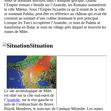
Milet se nommait
Μίλητος
dans l’antiquité grecque. Quand
l’Empire romain s’étendit sur l’Anatolie, les Romains nommèrent
la ville
Miletus
. Sous l’Empire byzantin ce qu’il restait de la ville
se nommait
Palatia
, peut-être en référence au château qui avait été
construit au sommet d’une colline dominant le port principal.
Lorsque les Turcs occupèrent l’Anatolie, ce nom de
Palatia
se
transforma en
Balat
, le nom du village près duquel se trouvent les
ruines de Milet.
Situation
Le site archéologique de Milet
est situé sur la côte sud-ouest de
l’
Anatolie
, sur la rive gauche et
près de l’embouchure du fleuve
Büyük Menderes
, le nom turc de l’antique Méandre. Les ruines