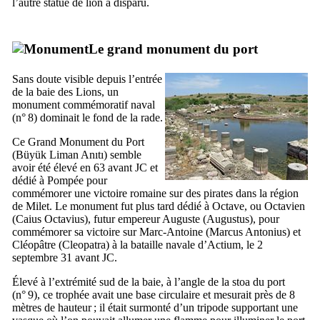
l’autre statue de lion a disparu.
Le grand monument du port
Sans doute visible depuis l’entrée
de la baie des Lions, un
monument commémoratif naval
(n° 8) dominait le fond de la rade.
Ce Grand Monument du Port
(
Büyük Liman Anıtı
) semble
avoir été élevé en 63 avant JC et
dédié à Pompée pour
commémorer une victoire romaine sur des pirates dans la région
de Milet. Le monument fut plus tard dédié à Octave, ou Octavien
(
Caius Octavius
), futur empereur Auguste (
Augustus
), pour
commémorer sa victoire sur Marc-Antoine (
Marcus Antonius
) et
Cléopâtre (
Cleopatra
) à la bataille navale d’Actium, le 2
septembre 31 avant JC.
Élevé à l’extrémité sud de la baie, à l’angle de la stoa du port
(n° 9), ce trophée avait une base circulaire et mesurait près de 8
mètres de hauteur ; il était surmonté d’un tripode supportant une