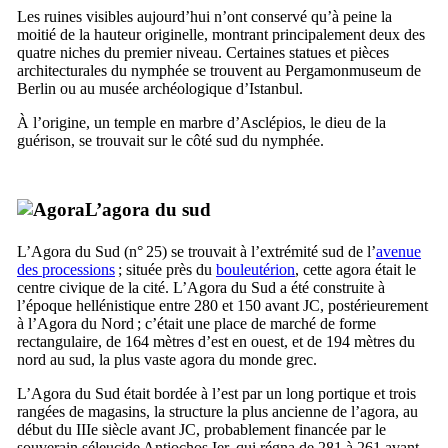
Les ruines visibles aujourd’hui n’ont conservé qu’à peine la
moitié de la hauteur originelle, montrant principalement deux des
quatre niches du premier niveau. Certaines statues et pièces
architecturales du nymphée se trouvent au
Pergamonmuseum
de
Berlin ou au musée archéologique d’Istanbul.
À l’origine, un temple en marbre d’Asclépios, le dieu de la
guérison, se trouvait sur le côté sud du nymphée.
L’agora du sud
L’Agora du Sud (n° 25) se trouvait à l’extrémité sud de l’
avenue
des processions
; située près du
bouleutérion
, cette agora était le
centre civique de la cité. L’Agora du Sud a été construite à
l’époque hellénistique entre 280 et 150 avant JC, postérieurement
à l’Agora du Nord ; c’était une place de marché de forme
rectangulaire, de 164 mètres d’est en ouest, et de 194 mètres du
nord au sud, la plus vaste agora du monde grec.
L’Agora du Sud était bordée à l’est par un long portique et trois
rangées de magasins, la structure la plus ancienne de l’agora, au
début du
IIIe
siècle avant JC, probablement financée par le
souverain séleucide Antiochos
Ier
, qui régna de 281 à 261 avant