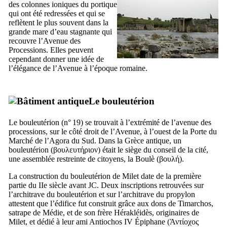
des colonnes ioniques du portique
qui ont été redressées et qui se
reflètent le plus souvent dans la
grande mare d’eau stagnante qui
recouvre l’Avenue des
Processions. Elles peuvent
cependant donner une idée de
l’élégance de l’Avenue à l’époque romaine.
Le bouleutérion
Le bouleutérion (n° 19) se trouvait à l’extrémité de l’avenue des
processions, sur le côté droit de l’Avenue, à l’ouest de la Porte du
Marché de l’Agora du Sud. Dans la Grèce antique, un
bouleutérion (
βουλευτήριον
) était le siège du conseil de la cité,
une assemblée restreinte de citoyens, la Boulè (
βουλή
).
La construction du bouleutérion de Milet date de la première
partie du
IIe
siècle avant JC. Deux inscriptions retrouvées sur
l’architrave du bouleutérion et sur l’architrave du propylon
attestent que l’édifice fut construit grâce aux dons de Timarchos,
satrape de Médie, et de son frère Hérakléidès, originaires de
Milet, et dédié à leur ami Antiochos
IV
Épiphane (
Άντίoχoς