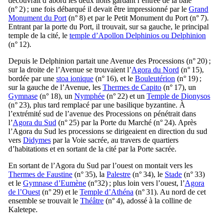
découvrait d’abord les deux lions gardant l’entrée de la baie
(n° 2) ; une fois débarqué il devait être impressionné par le
Grand
Monument du Port
(n° 8) et par le Petit Monument du Port (n° 7).
Entrant par la porte du Port, il trouvait, sur sa gauche, le principal
temple de la cité, le
temple d’Apollon Delphinios ou Delphinion
(n° 12).
Depuis le Delphinion partait une Avenue des Processions (n° 20) ;
sur la droite de l’Avenue se trouvaient l’
Agora du Nord
(n° 15),
bordée par une
stoa ionique
(n° 16), et le
Bouleutérion
(n° 19) ;
sur la gauche de l’Avenue, les
Thermes de Capito
(n° 17), un
Gymnase
(n° 18), un
Nymphée
(n° 22) et un
Temple de Dionysos
(n° 23), plus tard remplacé par une basilique byzantine. À
l’extrémité sud de l’avenue des Processions on pénétrait dans
l’
Agora du Sud
(n° 25) par la Porte du Marché (n° 24). Après
l’Agora du Sud les processions se dirigeaient en direction du sud
vers
Didymes
par la Voie sacrée, au travers de quartiers
d’habitations et en sortant de la cité par la Porte sacrée.
En sortant de l’Agora du Sud par l’ouest on montait vers les
Thermes de Faustine
(n° 35), la
Palestre
(n° 34), le
Stade
(n° 33)
et le
Gymnase d’Eumène
(n°32) ; plus loin vers l’ouest, l’
Agora
de l’Ouest
(n° 29) et le
Temple d’Athéna
(n° 31). Au nord de cet
ensemble se trouvait le
Théâtre
(n° 4), adossé à la colline de
Kaletepe
.