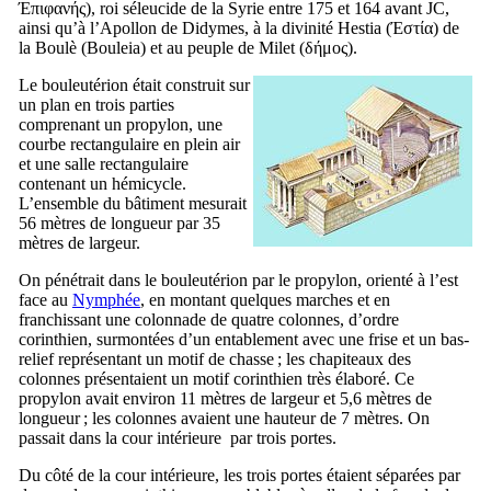
Έπιφανής
), roi séleucide de la Syrie entre 175 et 164 avant JC,
ainsi qu’à l’Apollon de Didymes, à la divinité Hestia (
Έστία
) de
la Boulè (
Bouleia
) et au peuple de Milet (
δήμος
).
Le bouleutérion était construit sur
un plan en trois parties
comprenant un propylon, une
courbe rectangulaire en plein air
et une salle rectangulaire
contenant un hémicycle.
L’ensemble du bâtiment mesurait
56 mètres de longueur par 35
mètres de largeur.
On pénétrait dans le bouleutérion par le propylon, orienté à l’est
face au
Nymphée
, en montant quelques marches et en
franchissant une colonnade de quatre colonnes, d’ordre
corinthien, surmontées d’un entablement avec une frise et un bas-
relief représentant un motif de chasse ; les chapiteaux des
colonnes présentaient un motif corinthien très élaboré. Ce
propylon avait environ 11 mètres de largeur et 5,6 mètres de
longueur ; les colonnes avaient une hauteur de 7 mètres. On
passait dans la cour intérieure par trois portes.
Du côté de la cour intérieure, les trois portes étaient séparées par