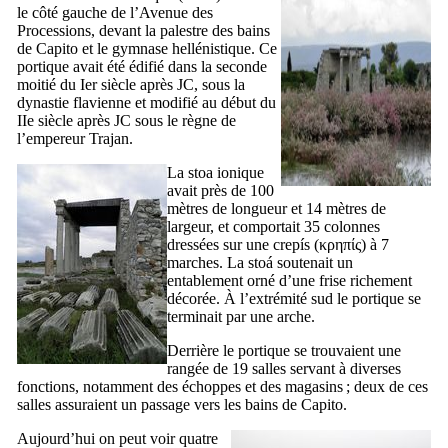
le côté gauche de l’Avenue des
Processions, devant la palestre des bains
de
Capito
et le gymnase hellénistique. Ce
portique avait été édifié dans la seconde
moitié du
Ier
siècle après JC, sous la
dynastie flavienne et modifié au début du
IIe
siècle après JC sous le règne de
l’empereur Trajan.
La stoa ionique
avait près de 100
mètres de longueur et 14 mètres de
largeur, et comportait 35 colonnes
dressées sur une
crepís
(
κρηπίς
) à 7
marches. La
stoá
soutenait un
entablement orné d’une frise richement
décorée. À l’extrémité sud le portique se
terminait par une arche.
Derrière le portique se trouvaient une
rangée de 19 salles servant à diverses
fonctions, notamment des échoppes et des magasins ; deux de ces
salles assuraient un passage vers les bains de
Capito
.
Aujourd’hui on peut voir quatre