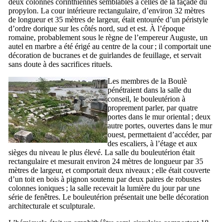
deux colonnes corinthiennes semblables à celles de la façade du
propylon. La cour intérieure rectangulaire, d’environ 32 mètres
de longueur et 35 mètres de largeur, était entourée d’un péristyle
d’ordre dorique sur les côtés nord, sud et est. À l’époque
romaine, probablement sous le règne de l’empereur Auguste, un
autel en marbre a été érigé au centre de la cour ; il comportait une
décoration de bucranes et de guirlandes de feuillage, et servait
sans doute à des sacrifices rituels.
Les membres de la
Boulè
pénétraient dans la salle du
conseil, le bouleutérion à
proprement parler, par quatre
portes dans le mur oriental ; deux
autre portes, ouvertes dans le mur
ouest, permettaient d’accéder, par
des escaliers, à l’étage et aux
sièges du niveau le plus élevé. La salle du bouleutérion était
rectangulaire et mesurait environ 24 mètres de longueur par 35
mètres de largeur, et comportait deux niveaux ; elle était couverte
d’un toit en bois à pignon soutenu par deux paires de robustes
colonnes ioniques ; la salle recevait la lumière du jour par une
série de fenêtres. Le bouleutérion présentait une belle décoration
architecturale et sculpturale.