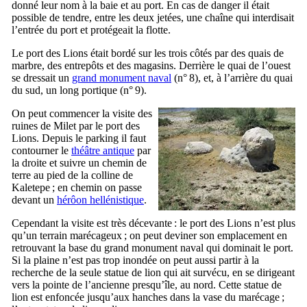
donné leur nom à la baie et au port. En cas de danger il était
possible de tendre, entre les deux jetées, une chaîne qui interdisait
l’entrée du port et protégeait la flotte.
Le port des Lions était bordé sur les trois côtés par des quais de
marbre, des entrepôts et des magasins. Derrière le quai de l’ouest
se dressait un
grand monument naval
(n° 8), et, à l’arrière du quai
du sud, un long portique (n° 9).
On peut commencer la visite des
ruines de Milet par le port des
Lions. Depuis le parking il faut
contourner le
théâtre antique
par
la droite et suivre un chemin de
terre au pied de la colline de
Kaletepe
; en chemin on passe
devant un
hérôon hellénistique
.
Cependant la visite est très décevante : le port des Lions n’est plus
qu’un terrain marécageux ; on peut deviner son emplacement en
retrouvant la base du grand monument naval qui dominait le port.
Si la plaine n’est pas trop inondée on peut aussi partir à la
recherche de la seule statue de lion qui ait survécu, en se dirigeant
vers la pointe de l’ancienne presqu’île, au nord. Cette statue de
lion est enfoncée jusqu’aux hanches dans la vase du marécage ;