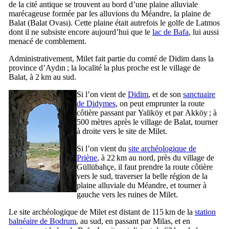
de la cité antique se trouvent au bord d’une plaine alluviale
marécageuse formée par les alluvions du Méandre, la plaine de
Balat
(
Balat Ovası
). Cette plaine était autrefois le golfe de
Latmos
dont il ne subsiste encore aujourd’hui que le
lac de Bafa
, lui aussi
menacé de comblement.
Administrativement, Milet fait partie du comté de
Didim
dans la
province d’
Aydın
; la localité la plus proche est le village de
Balat
, à 2 km au sud.
Si l’on vient de
Didim
, et de son
sanctuaire
de Didymes
, on peut emprunter la route
côtière passant par
Yaliköy
et par
Akköy
; à
500 mètres après le village de
Balat
, tourner
à droite vers le site de Milet.
Si l’on vient du
site archéologique de
Priène
, à 22 km au nord, près du village de
Güllübahçe
, il faut prendre la route côtière
vers le sud, traverser la belle région de la
plaine alluviale du Méandre, et tourner à
gauche vers les ruines de Milet.
Le site archéologique de Milet est distant de 115 km de la
station
balnéaire de
Bodrum
, au sud, en passant par
Milas
, et en