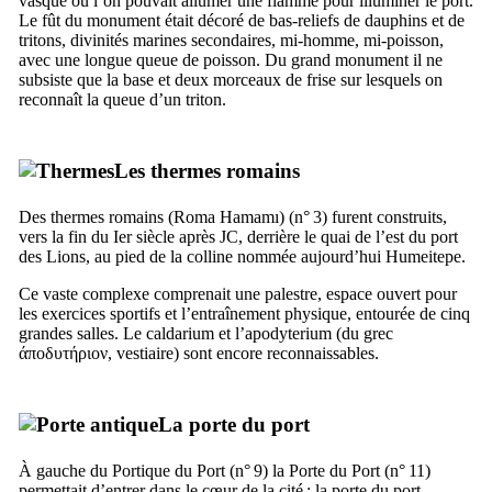
vasque où l’on pouvait allumer une flamme pour illuminer le port.
Le fût du monument était décoré de bas-reliefs de dauphins et de
tritons, divinités marines secondaires, mi-homme, mi-poisson,
avec une longue queue de poisson. Du grand monument il ne
subsiste que la base et deux morceaux de frise sur lesquels on
reconnaît la queue d’un triton.
Les thermes romains
Des thermes romains (
Roma Hamamı
) (n° 3) furent construits,
vers la fin du
Ier
siècle après JC, derrière le quai de l’est du port
des Lions, au pied de la colline nommée aujourd’hui
Humeitepe
.
Ce vaste complexe comprenait une palestre, espace ouvert pour
les exercices sportifs et l’entraînement physique, entourée de cinq
grandes salles. Le
caldarium
et l’
apodyterium
(du grec
άποδυτήριον
, vestiaire) sont encore reconnaissables.
La porte du port
À gauche du Portique du Port (n° 9) la Porte du Port (n° 11)
permettait d’entrer dans le cœur de la cité ; la porte du port