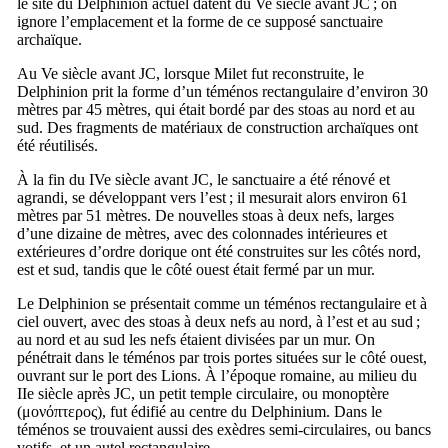
le site du Delphinion actuel datent du
Ve
siècle avant JC ; on
ignore l’emplacement et la forme de ce supposé sanctuaire
archaïque.
Au
Ve
siècle avant JC, lorsque Milet fut reconstruite, le
Delphinion prit la forme d’un téménos rectangulaire d’environ 30
mètres par 45 mètres, qui était bordé par des stoas au nord et au
sud. Des fragments de matériaux de construction archaïques ont
été réutilisés.
À la fin du
IVe
siècle avant JC, le sanctuaire a été rénové et
agrandi, se développant vers l’est ; il mesurait alors environ 61
mètres par 51 mètres. De nouvelles stoas à deux nefs, larges
d’une dizaine de mètres, avec des colonnades intérieures et
extérieures d’ordre dorique ont été construites sur les côtés nord,
est et sud, tandis que le côté ouest était fermé par un mur.
Le Delphinion se présentait comme un téménos rectangulaire et à
ciel ouvert, avec des stoas à deux nefs au nord, à l’est et au sud ;
au nord et au sud les nefs étaient divisées par un mur. On
pénétrait dans le téménos par trois portes situées sur le côté ouest,
ouvrant sur le port des Lions. À l’époque romaine, au milieu du
IIe
siècle après JC, un petit temple circulaire, ou monoptère
(
μονόπτερος
), fut édifié au centre du Delphinium. Dans le
téménos se trouvaient aussi des exèdres semi-circulaires, ou bancs
votifs, et un autel rectangulaire.