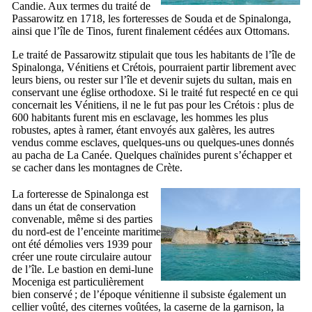
Candie. Aux termes du traité de
Passarowitz en 1718, les forteresses de Souda et de
Spinalonga
,
ainsi que l’île de Tinos, furent finalement cédées aux Ottomans.
Le traité de Passarowitz stipulait que tous les habitants de l’île de
Spinalonga
, Vénitiens et Crétois, pourraient partir librement avec
leurs biens, ou rester sur l’île et devenir sujets du sultan, mais en
conservant une église orthodoxe. Si le traité fut respecté en ce qui
concernait les Vénitiens, il ne le fut pas pour les Crétois : plus de
600 habitants furent mis en esclavage, les hommes les plus
robustes, aptes à ramer, étant envoyés aux galères, les autres
vendus comme esclaves, quelques-uns ou quelques-unes donnés
au pacha de La Canée. Quelques chaïnides purent s’échapper et
se cacher dans les montagnes de Crète.
La forteresse de
Spinalonga
est
dans un état de conservation
convenable, même si des parties
du nord-est de l’enceinte maritime
ont été démolies vers 1939 pour
créer une route circulaire autour
de l’île. Le bastion en demi-lune
Moceniga
est particulièrement
bien conservé ; de l’époque vénitienne il subsiste également un
cellier voûté, des citernes voûtées, la caserne de la garnison, la