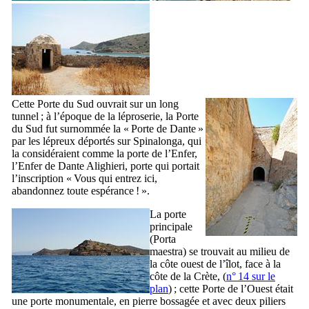
Cette Porte du Sud ouvrait sur un long
tunnel ; à l’époque de la léproserie, la Porte
du Sud fut surnommée la « Porte de
Dante
»
par les lépreux déportés sur
Spinalonga
, qui
la considéraient comme la porte de l’Enfer,
l’Enfer de
Dante Alighieri
, porte qui portait
l’inscription «
Vous qui entrez ici,
abandonnez toute espérance !
».
La porte
principale
(
Porta
maestra
) se trouvait au milieu de
la côte ouest de l’îlot, face à la
côte de la Crète, (
n° 14 sur le
plan
) ; cette Porte de l’Ouest était
une porte monumentale, en pierre bossagée et avec deux piliers