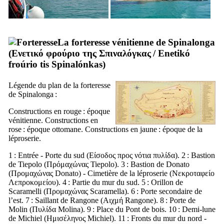
La forteresse vénitienne de
Spinalonga
(
Ενετικό φρούριο της Σπιναλόγκας
/
Enetikó
froúrio tis Spinalónkas
)
Légende du plan de la forteresse
de
Spinalonga
:
Constructions en rouge : époque
vénitienne. Constructions en
rose : époque ottomane. Constructions en jaune : époque de la
léproserie.
1 : Entrée - Porte du sud (
Είσοδος προς νότια πυλίδα
). 2 : Bastion
de
Tiepolo
(
Πρόμαχώνας
Tiepolo
). 3 : Bastion de
Donato
(
Προμαχώνας
Donato
) - Cimetière de la léproserie (
Νεκροταφείο
Λεπροκομείου
). 4 : Partie du mur du sud. 5 : Orillon de
Scaramelli
(
Προμαχώνας
Scaramella
). 6 : Porte secondaire de
l’est. 7 : Saillant de
Rangone
(
Αιχμή
Rangone
). 8 : Porte de
Molin
(
Πυλίδα
Molina
). 9 : Place du Pont de bois. 10 : Demi-lune
de
Michiel
(
Ημισέληνος
Michiel
). 11 : Fronts du mur du nord -