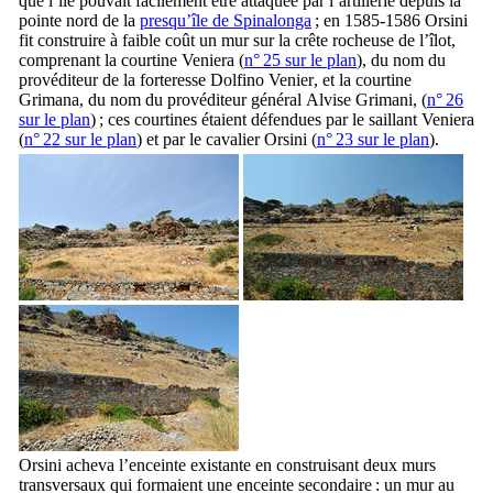
que l’île pouvait facilement être attaquée par l’artillerie depuis la
pointe nord de la
presqu’île de
Spinalonga
; en 1585-1586
Orsini
fit construire à faible coût un mur sur la crête rocheuse de l’îlot,
comprenant la courtine
Veniera
(
n° 25 sur le plan
), du nom du
provéditeur de la forteresse
Dolfino Venier
, et la courtine
Grimana
, du nom du provéditeur général
Alvise Grimani
, (
n° 26
sur le plan
) ; ces courtines étaient défendues par le saillant
Veniera
(
n° 22 sur le plan
) et par le cavalier
Orsini
(
n° 23 sur le plan
).
Orsini
acheva l’enceinte existante en construisant deux murs
transversaux qui formaient une enceinte secondaire : un mur au