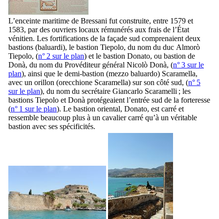
L’enceinte maritime de
Bressani
fut construite, entre 1579 et
1583, par des ouvriers locaux rémunérés aux frais de l’État
vénitien. Les fortifications de la façade sud comprenaient deux
bastions (
baluardi
), le bastion
Tiepolo
, du nom du duc
Almorò
Tiepolo
, (
n° 2 sur le plan
) et le bastion
Donato
, ou bastion de
Donà
, du nom du Provéditeur général
Nicolò Donà
, (
n° 3 sur le
plan
), ainsi que le demi-bastion (
mezzo baluardo
)
Scaramella
,
avec un orillon (
orecchione Scaramella
) sur son côté sud, (
n° 5
sur le plan
), du nom du secrétaire
Giancarlo Scaramelli
; les
bastions
Tiepolo
et
Donà
protégeaient l’entrée sud de la forteresse
(
n° 1 sur le plan
). Le bastion oriental,
Donato
, est carré et
ressemble beaucoup plus à un cavalier carré qu’à un véritable
bastion avec ses spécificités.