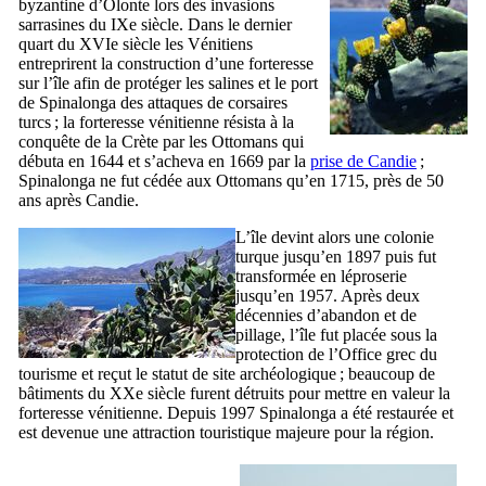
byzantine d’Olonte lors des invasions
sarrasines du
IXe
siècle. Dans le dernier
quart du
XVIe
siècle les Vénitiens
entreprirent la construction d’une forteresse
sur l’île afin de protéger les salines et le port
de
Spinalonga
des attaques de corsaires
turcs ; la forteresse vénitienne résista à la
conquête de la Crète par les Ottomans qui
débuta en 1644 et s’acheva en 1669 par la
prise de Candie
;
Spinalonga
ne fut cédée aux Ottomans qu’en 1715, près de 50
ans après Candie.
L’île devint alors une colonie
turque jusqu’en 1897 puis fut
transformée en léproserie
jusqu’en 1957. Après deux
décennies d’abandon et de
pillage, l’île fut placée sous la
protection de l’Office grec du
tourisme et reçut le statut de site archéologique ; beaucoup de
bâtiments du
XXe
siècle furent détruits pour mettre en valeur la
forteresse vénitienne. Depuis 1997
Spinalonga
a été restaurée et
est devenue une attraction touristique majeure pour la région.