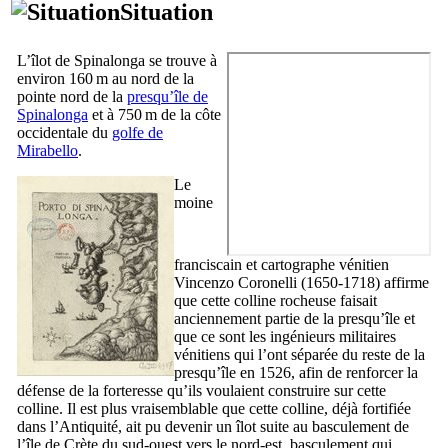
Situation
L’îlot de
Spinalonga
se trouve à
environ 160 m au nord de la
pointe nord de la
presqu’île de
Spinalonga
et à 750 m de la côte
occidentale du
golfe de
Mirabello
.
Le
moine
franciscain et cartographe vénitien
Vincenzo Coronelli
(1650-1718) affirme
que cette colline rocheuse faisait
anciennement partie de la presqu’île et
que ce sont les ingénieurs militaires
vénitiens qui l’ont séparée du reste de la
presqu’île en 1526, afin de renforcer la
défense de la forteresse qu’ils voulaient construire sur cette
colline. Il est plus vraisemblable que cette colline, déjà fortifiée
dans l’Antiquité, ait pu devenir un îlot suite au basculement de
l’île de Crète du sud-ouest vers le nord-est, basculement qui