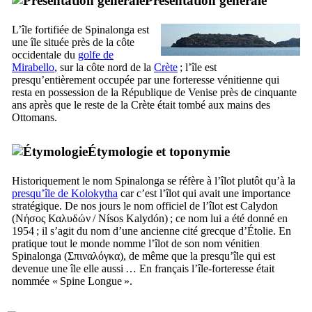
Présentation générale
L’île fortifiée de
Spinalonga
est
une île située près de la côte
occidentale du
golfe de
Mirabello
, sur la côte nord de la
Crète
; l’île est
presqu’entièrement occupée par une forteresse vénitienne qui
resta en possession de la République de Venise près de cinquante
ans après que le reste de la Crète était tombé aux mains des
Ottomans.
Étymologie et toponymie
Historiquement le nom
Spinalonga
se réfère à l’îlot plutôt qu’à la
presqu’île de Kolokytha
car c’est l’îlot qui avait une importance
stratégique. De nos jours le nom officiel de l’îlot est Calydon
(
Νήσος Καλυδών
/
Nísos Kalydón
) ; ce nom lui a été donné en
1954 ; il s’agit du nom d’une ancienne cité grecque d’Étolie. En
pratique tout le monde nomme l’îlot de son nom vénitien
Spinalonga
(
Σπιναλόγκα
), de même que la presqu’île qui est
devenue une île elle aussi … En français l’île-forteresse était
nommée «
Spine Longue
».