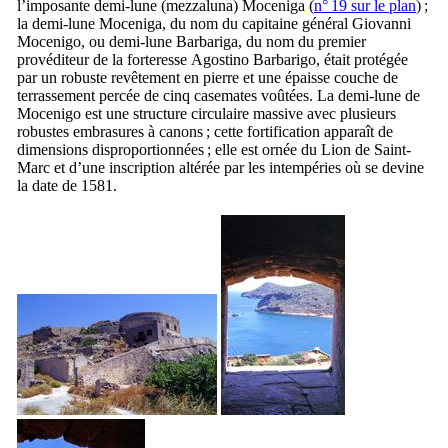
l’imposante demi-lune (
mezzaluna
)
Moceniga
(
n° 19 sur le plan
) ;
la demi-lune
Moceniga
, du nom du capitaine général
Giovanni
Mocenigo
, ou demi-lune
Barbariga
, du nom du premier
provéditeur de la forteresse
Agostino Barbarigo
, était protégée
par un robuste revêtement en pierre et une épaisse couche de
terrassement percée de cinq casemates voûtées. La demi-lune de
Mocenigo
est une structure circulaire massive avec plusieurs
robustes embrasures à canons ; cette fortification apparaît de
dimensions disproportionnées ; elle est ornée du Lion de Saint-
Marc et d’une inscription altérée par les intempéries où se devine
la date de 1581.