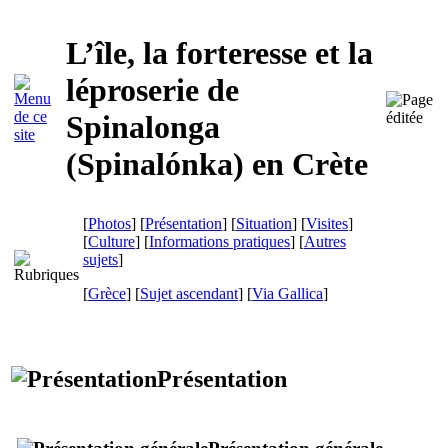
L’île, la forteresse et la
léproserie de
Spinalonga
(
Spinalónka
) en Crète
[
Photos
] [
Présentation
] [
Situation
] [
Visites
]
[
Culture
] [
Informations pratiques
] [
Autres
sujets
]
[
Grèce
] [
Sujet ascendant
]
[
Via Gallica
]
Présentation