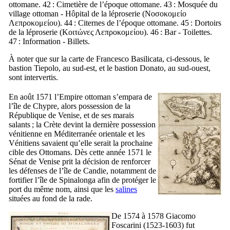
ottomane. 42 : Cimetière de l’époque ottomane. 43 : Mosquée du
village ottoman - Hôpital de la léproserie (
Νοσοκομείο
Λεπροκομείου
). 44 : Citernes de l’époque ottomane. 45 : Dortoirs
de la léproserie (
Κοιτώνες Λεπροκομείου
). 46 : Bar - Toilettes.
47 : Information - Billets.
À noter que sur la carte de
Francesco Basilicata
, ci-dessous, le
bastion
Tiepolo
, au sud-est, et le bastion
Donato
, au sud-ouest,
sont intervertis.
En août 1571 l’Empire ottoman s’empara de
l’île de Chypre, alors possession de la
République de Venise, et de ses marais
salants ; la Crète devint la dernière possession
vénitienne en Méditerranée orientale et les
Vénitiens savaient qu’elle serait la prochaine
cible des Ottomans. Dès cette année 1571 le
Sénat de Venise prit la décision de renforcer
les défenses de l’île de Candie, notamment de
fortifier l’île de
Spinalonga
afin de protéger le
port du même nom, ainsi que les
salines
situées au fond de la rade.
De 1574 à 1578
Giacomo
Foscarini
(1523-1603) fut