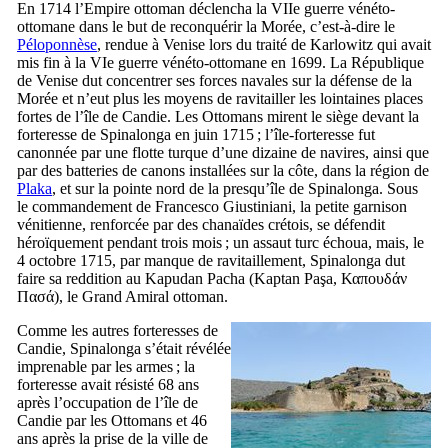
En 1714 l’Empire ottoman déclencha la
VIIe
guerre vénéto-
ottomane dans le but de reconquérir la Morée, c’est-à-dire le
Péloponnèse
, rendue à Venise lors du traité de Karlowitz qui avait
mis fin à la
VIe
guerre vénéto-ottomane en 1699. La République
de Venise dut concentrer ses forces navales sur la défense de la
Morée et n’eut plus les moyens de ravitailler les lointaines places
fortes de l’île de Candie. Les Ottomans mirent le siège devant la
forteresse de
Spinalonga
en juin 1715 ; l’île-forteresse fut
canonnée par une flotte turque d’une dizaine de navires, ainsi que
par des batteries de canons installées sur la côte, dans la région de
Plaka
, et sur la pointe nord de la presqu’île de
Spinalonga
. Sous
le commandement de
Francesco Giustiniani
, la petite garnison
vénitienne, renforcée par des chanaïdes crétois, se défendit
héroïquement pendant trois mois ; un assaut turc échoua, mais, le
4 octobre 1715, par manque de ravitaillement,
Spinalonga
dut
faire sa reddition au Kapudan Pacha (
Kaptan Paşa
,
Καπουδάν
Πασά
), le Grand Amiral ottoman.
Comme les autres forteresses de
Candie,
Spinalonga
s’était révélée
imprenable par les armes ; la
forteresse avait résisté 68 ans
après l’occupation de l’île de
Candie par les Ottomans et 46
ans après la prise de la ville de