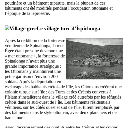
poudrière et un bâtiment tripartite, mais la plupart de ces
bâtiments ont été modifiés pendant l’occupation ottomane et
l’époque de la léproserie.
Le village turc d’
İspirlonga
Après la reddition de la forteresse
vénitienne de
Spinalonga
, la mer
Égée étant presque devenue une
« mer ottomane », la forteresse de
Spinalonga
n’avait plus une
grande importance stratégique ;
les Ottomans y maintinrent une
petite garnison d’environ 200
soldats. Après la déportation en
esclavage des habitants crétois de l’île, les Ottomans créèrent une
colonie turque sur l’île ; des Turcs et des Crétois convertis à
l’Islam s’installèrent dans le village créé autrefois par les réfugiés
crétois dans le sud-ouest de l’île. Les bâtiments résidentiels
vénitiens, sur les côtés ouest et sud de l’île, furent remplacés par
des bâtiments dans le style ottoman, avec deux planchers et de
hauts murs.
Avec l’accroissement des conflits entre les Crétois et les colons