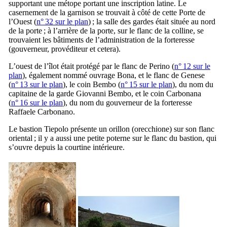
supportant une métope portant une inscription latine. Le
casernement de la garnison se trouvait à côté de cette Porte de
l’Ouest (
n° 32 sur le plan
) ; la salle des gardes était située au nord
de la porte ; à l’arrière de la porte, sur le flanc de la colline, se
trouvaient les bâtiments de l’administration de la forteresse
(gouverneur, provéditeur et cetera).
L’ouest de l’îlot était protégé par le flanc de
Perino
(
n° 12 sur le
plan
), également nommé ouvrage
Bona
, et le flanc de
Genese
(
n° 13 sur le plan
), le coin
Bembo
(
n° 15 sur le plan
), du nom du
capitaine de la garde
Giovanni Bembo
, et le coin
Carbonana
(
n° 16 sur le plan
), du nom du gouverneur de la forteresse
Raffaele Carbonano
.
Le bastion
Tiepolo
présente un orillon (
orecchione
) sur son flanc
oriental ; il y a aussi une petite poterne sur le flanc du bastion, qui
s’ouvre depuis la courtine intérieure.