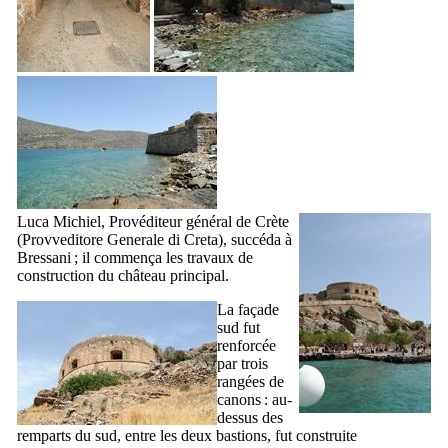
Luca Michiel
, Provéditeur général de Crète
(
Provveditore Generale di Creta
), succéda à
Bressani
; il commença les travaux de
construction du château principal.
La façade
sud fut
renforcée
par trois
rangées de
canons : au-
dessus des
remparts du sud, entre les deux bastions, fut construite