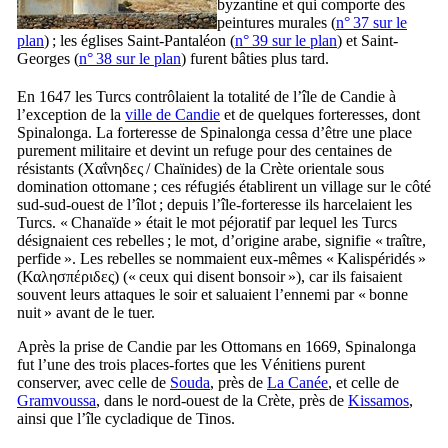
byzantine et qui comporte des
peintures murales (
n° 37 sur le
plan
) ; les églises Saint-Pantaléon (
n° 39 sur le plan
) et Saint-
Georges (
n° 38 sur le plan
) furent bâties plus tard.
En 1647 les Turcs contrôlaient la totalité de l’île de Candie à
l’exception de la
ville de Candie
et de quelques forteresses, dont
Spinalonga
. La forteresse de
Spinalonga
cessa d’être une place
purement militaire et devint un refuge pour des centaines de
résistants (
Χαΐνηδες
/
Chaïnides
) de la Crète orientale sous
domination ottomane ; ces réfugiés établirent un village sur le côté
sud-sud-ouest de l’îlot ; depuis l’île-forteresse ils harcelaient les
Turcs. « Chanaïde » était le mot péjoratif par lequel les Turcs
désignaient ces rebelles ; le mot, d’origine arabe, signifie « traître,
perfide ». Les rebelles se nommaient eux-mêmes « Kalispéridés »
(
Καλησπέριδες
) (« ceux qui disent bonsoir »), car ils faisaient
souvent leurs attaques le soir et saluaient l’ennemi par « bonne
nuit » avant de le tuer.
Après la prise de Candie par les Ottomans en 1669,
Spinalonga
fut l’une des trois places-fortes que les Vénitiens purent
conserver, avec celle de
Souda
, près de
La Canée
, et celle de
Gramvoussa
, dans le nord-ouest de la Crète, près de
Kissamos
,
ainsi que l’île cycladique de Tinos.