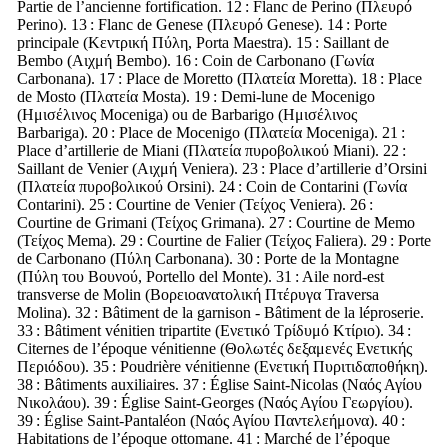
Partie de l’ancienne fortification. 12 : Flanc de
Perino
(
Πλευρό
Perino
). 13 : Flanc de
Genese
(
Πλευρό
Genese
). 14 : Porte
principale (
Κεντρική Πύλη
,
Porta Maestra
). 15 : Saillant de
Bembo
(
Αιχμή
Bembo
). 16 : Coin de
Carbonano
(
Γωνία
Carbonana
). 17 : Place de
Moretto
(
Πλατεία
Moretta
). 18 : Place
de
Mosto
(
Πλατεία
Mosta
). 19 : Demi-lune de
Mocenigo
(
Ημισέλινος
Moceniga
) ou de
Barbarigo
(
Ημισέλινος
Barbariga
). 20 : Place de
Mocenigo
(
Πλατεία
Moceniga
). 21 :
Place d’artillerie de
Miani
(
Πλατεία πυροβολικού
Miani
). 22 :
Saillant de
Venier
(
Αιχμή
Veniera
). 23 : Place d’artillerie d’
Orsini
(
Πλατεία πυροβολικού
Orsini
). 24 : Coin de
Contarini
(
Γωνία
Contarini
). 25 : Courtine de
Venier
(
Τείχος
Veniera
). 26 :
Courtine de
Grimani
(
Τείχος
Grimana
). 27 : Courtine de
Memo
(
Τείχος
Mema
). 29 : Courtine de
Falier
(
Τείχος
Faliera
). 29 : Porte
de
Carbonano
(
Πύλη
Carbonana
). 30 : Porte de la Montagne
(
Πύλη του Βουνού
,
Portello del Monte
). 31 : Aile nord-est
transverse de
Molin
(
Βορειοανατολική Πτέρυγα
Traversa
Molina
). 32 : Bâtiment de la garnison - Bâtiment de la léproserie.
33 : Bâtiment vénitien tripartite (
Ενετικό Τρίδυμό Κτίριο
). 34 :
Citernes de l’époque vénitienne (
Θολωτές δεξαμενές Ενετικής
Περιόδου
). 35 : Poudrière vénitienne (
Ενετική Πυριτιδαποθήκη
).
38 : Bâtiments auxiliaires. 37 : Église Saint-Nicolas (
Ναός Αγίου
Νικολάου
). 39 : Église Saint-Georges (
Ναός Αγίου Γεωργίου
).
39 : Église Saint-Pantaléon (
Ναός Αγίου Παντελεήμονα
). 40 :
Habitations de l’époque ottomane. 41 : Marché de l’époque