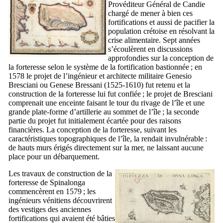
Provéditeur Général de Candie
chargé de mener à bien ces
fortifications et aussi de pacifier la
population crétoise en résolvant la
crise alimentaire. Sept années
s’écoulèrent en discussions
approfondies sur la conception de
la forteresse selon le système de la fortification bastionnée ; en
1578 le projet de l’ingénieur et architecte militaire
Genesio
Bresciani
ou
Genese Bressani
(1525-1610) fut retenu et la
construction de la forteresse lui fut confiée ; le projet de
Bresciani
comprenait une enceinte faisant le tour du rivage de l’île et une
grande plate-forme d’artillerie au sommet de l’île ; la seconde
partie du projet fut initialement écartée pour des raisons
financières. La conception de la forteresse, suivant les
caractéristiques topographiques de l’île, la rendait invulnérable :
de hauts murs érigés directement sur la mer, ne laissant aucune
place pour un débarquement.
Les travaux de construction de la
forteresse de
Spinalonga
commencèrent en 1579 ; les
ingénieurs vénitiens découvrirent
des vestiges des anciennes
fortifications qui avaient été bâties