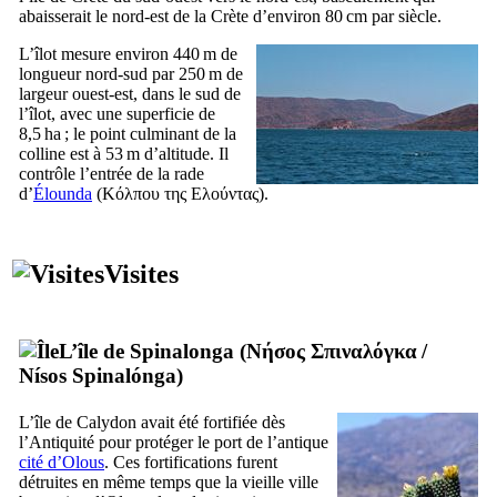
abaisserait le nord-est de la Crète d’environ 80 cm par siècle.
L’îlot mesure environ 440 m de
longueur nord-sud par 250 m de
largeur ouest-est, dans le sud de
l’îlot, avec une superficie de
8,5 ha ; le point culminant de la
colline est à 53 m d’altitude. Il
contrôle l’entrée de la rade
d’
Élounda
(
Κόλπου της Ελούντας
).
Visites
L’île de
Spinalonga
(
Νήσος Σπιναλόγκα
/
Nísos Spinalónga
)
L’île de Calydon avait été fortifiée dès
l’Antiquité pour protéger le port de l’antique
cité d’Olous
. Ces fortifications furent
détruites en même temps que la vieille ville