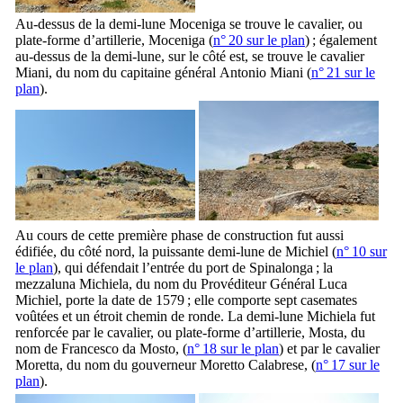
Au-dessus de la demi-lune
Moceniga
se trouve le cavalier, ou
plate-forme d’artillerie,
Moceniga
(
n° 20 sur le plan
) ; également
au-dessus de la demi-lune, sur le côté est, se trouve le cavalier
Miani
, du nom du capitaine général
Antonio Miani
(
n° 21 sur le
plan
).
Au cours de cette première phase de construction fut aussi
édifiée, du côté nord, la puissante demi-lune de
Michiel
(
n° 10 sur
le plan
), qui défendait l’entrée du port de
Spinalonga
; la
mezzaluna
Michiela
, du nom du Provéditeur Général
Luca
Michiel
, porte la date de 1579 ; elle comporte sept casemates
voûtées et un étroit chemin de ronde. La demi-lune
Michiela
fut
renforcée par le cavalier, ou plate-forme d’artillerie,
Mosta
, du
nom de
Francesco da Mosto
, (
n° 18 sur le plan
) et par le cavalier
Moretta
, du nom du gouverneur
Moretto Calabrese
, (
n° 17 sur le
plan
).