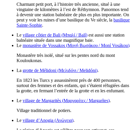
Charmant petit port, à l’histoire très ancienne, situé à une
vingtaine de kilomètres à l’est de Réthymnon. Panormos tend
à devenir une station balnéaire de plus en plus importante. On
peut y voir les ruines d’une basilique du
Ve
siècle, la
basilique
Sainte-Sophie
.
Le
village côtier de Bali (
Μπαλί
/
Balí
)
est aussi une station
balnéaire située dans une magnifique baie.
Le
monastère de Vossakos (
Μονή Βωσάκου
/
Moní Vosákou
)
Monastère très isolé, situé sur les pentes nord du mont
Kouloukonas.
La
grotte de Mélidoni (
Μελιδόνι
/
Melidóni
)
.
En 1823 les Turcs y assassinèrent près de 400 personnes,
surtout des femmes et des enfants, qui s’étaient réfugiées dans
la grotte, en fermant l’entrée de la grotte et en les enfumant.
Le
village de Margaritès (
Μαργαρίτες
/
Margarítes
)
.
Village traditionnel de potiers.
Le
village d’Anogia (
Ανώγεια
)
.