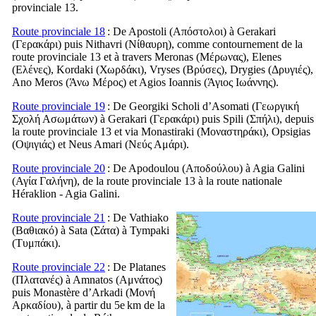
provinciale 13.
Route provinciale 18
: De Apostoli (
Απόστολοι
) à Gerakari
(
Γερακάρι
) puis Nithavri (
Νίθαυρη
), comme contournement de la
route provinciale 13 et à travers Meronas (
Μέρωνας
), Elenes
(
Ελένες
), Kordaki (
Χωρδάκι
), Vryses (
Βρύσες
), Drygies (
Δρυγιές
),
Ano Meros (
Άνω Μέρος
) et Agios Ioannis (
Άγιος Ιωάννης
).
Route provinciale 19
: De Georgiki Scholi d’Asomati (
Γεωργική
Σχολή Ασωμάτων
) à Gerakari (
Γερακάρι
) puis Spili (
Σπήλι
), depuis
la route provinciale 13 et via Monastiraki (
Μοναστηράκι
), Opsigias
(
Οψιγιάς
) et Neus Amari (
Νεύς Αμάρι
).
Route provinciale 20
: De Apodoulou (
Αποδούλου
) à Agia Galini
(
Αγία Γαλήνη
), de la route provinciale 13 à la route nationale
Héraklion - Agia Galini.
Route provinciale 21
: De Vathiako
(
Βαθιακό
) à Sata (
Σάτα
) à Tympaki
(
Τυμπάκι
).
Route provinciale 22
: De Platanes
(
Πλατανές
) à Amnatos (
Αμνάτος
)
puis Monastère d’Arkadi (
Μονή
Αρκαδίου
), à partir du 5e km de la