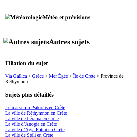
Météo et prévisions
Autres sujets
Filiation du sujet
Via Gallica
>
Grèce
>
Mer Égée
>
Île de Crète
> Province de
Réthymnon
Sujets plus détaillés
Le massif du Psiloritis en Crète
La ville de Réthymnon en Crète
La ville de Pérama en Crète
La ville d’Anogia en Crète
La ville d’Agia Fotini en Crète
La ville de Spili en Crète