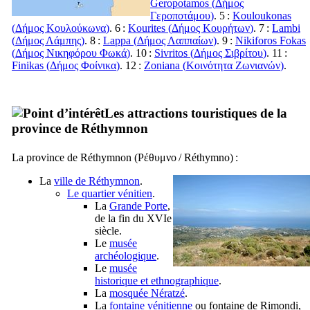
Geropotamos (
Δήμος
Γεροποτάμου
)
. 5 :
Kouloukonas
(
Δήμος Κουλούκωνα
)
. 6 :
Kourites (
Δήμος Κουρήτων
)
. 7 :
Lambi
(
Δήμος Λάμπης
)
. 8 :
Lappa (
Δήμος Λαππαίων
)
. 9 :
Nikiforos Fokas
(
Δήμος Νικηφόρου Φωκά
)
. 10 :
Sivritos (
Δήμος Σιβρίτου
)
. 11 :
Finikas (
Δήμος Φοίνικα
)
. 12 :
Zoniana (
Κοινότητα Ζωνιανών
)
.
Les attractions touristiques de la
province de Réthymnon
La province de Réthymnon (
Ρέθυμνο
/
Réthymno
) :
La
ville de Réthymnon
.
Le quartier vénitien
.
La
Grande Porte
,
de la fin du
XVIe
siècle.
Le
musée
archéologique
.
Le
musée
historique et ethnographique
.
La
mosquée Nératzé
.
La
fontaine vénitienne
ou fontaine de
Rimondi
,