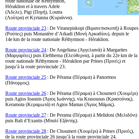
route nationale de Réthymnon,
Héraklion et à travers Adele
(
Άδελε
), Pigi (
Πηγή
), Loutra
(
Λούτρα
) et Kyrianna (
Κυριάννα
).
Route provinciale 23
: De Viranepiskopi (
Βιρανεπισκοπή
) à Roupes
(
Ρούπες
) puis Monastère d’Arkadi (
Μονή Αρκαδίου
), depuis le
14e km de la route nationale Réthymnon - Héraklion.
Route provinciale 24
: De Angeliana (
Αγγελιανά
) à Margarites
(
Μαργαρίτες
) puis Eleftherna (
Ελεύθερνα
), à partir du 22e km de la
route nationale Réthymnon - Héraklion par Prines (
Πρινές
) et
jusqu’à la route provinciale 23.
Route provinciale 25
: De Pérama (
Πέραμα
) à Panormos
(
Πάνορμος
).
Route provinciale 26
: De Pérama (
Πέραμα
) à Choumeri (
Χουμέρι
)
puis Agios Ioannis (
Άγιος Ιωάννης
), via Krasounas (
Κρασούνας
),
Keramota (
Κεραμωτά
) et Agios Mamas (
Άγιος Μάμας
).
Route provinciale 27
: De Perama (
Πέραμα
) à Melidoni (
Μελιδόνι
)
puis Bali d’Exantis (
Μπαλί Εξάντης
).
Route provinciale 28
: De Choumeri (
Χουμέρι
) à Prines (
Πρινές
),
de la route provinciale 26 jusqu’à la route provinciale 24.