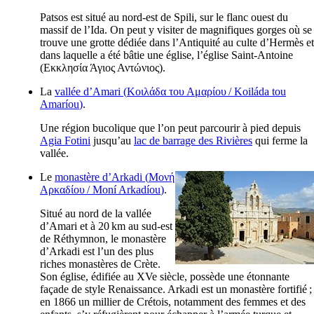
Patsos est situé au nord-est de Spili, sur le flanc ouest du
massif de l’Ida. On peut y visiter de magnifiques gorges où se
trouve une grotte dédiée dans l’Antiquité au culte d’Hermès et
dans laquelle a été bâtie une église, l’église Saint-Antoine
(
Εκκλησία Άγιος Αντώνιος
).
La
vallée d’Amari (
Κοιλάδα του Αμαρίου
/
Koiláda tou
Amaríou
)
.
Une région bucolique que l’on peut parcourir à pied depuis
Agia Fotini
jusqu’au
lac de barrage des Rivières
qui ferme la
vallée.
Le
monastère d’Arkadi (
Μονή
Αρκαδίου
/
Moní Arkadíou
)
.
Situé au nord de la vallée
d’Amari et à 20 km au sud-est
de Réthymnon, le monastère
d’Arkadi est l’un des plus
riches monastères de Crète.
Son église, édifiée au
XVe
siècle, possède une étonnante
façade de style Renaissance. Arkadi est un monastère fortifié ;
en 1866 un millier de Crétois, notamment des femmes et des