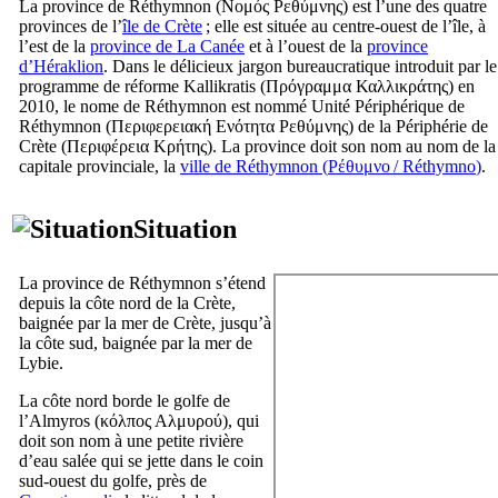
La province de Réthymnon (
Νομός Ρεθύμνης
) est l’une des quatre
provinces de l’
île de Crète
; elle est située au centre-ouest de l’île, à
l’est de la
province de La Canée
et à l’ouest de la
province
d’Héraklion
. Dans le délicieux jargon bureaucratique introduit par le
programme de réforme Kallikratis (
Πρόγραμμα Καλλικράτης
) en
2010, le nome de Réthymnon est nommé Unité Périphérique de
Réthymnon (
Περιφερειακή Ενότητα Ρεθύμνης
) de la Périphérie de
Crète (
Περιφέρεια Κρήτης
). La province doit son nom au nom de la
capitale provinciale, la
ville de Réthymnon (
Ρέθυμνο
/
Réthymno
)
.
Situation
La province de Réthymnon s’étend
depuis la côte nord de la Crète,
baignée par la mer de Crète, jusqu’à
la côte sud, baignée par la mer de
Lybie.
La côte nord borde le golfe de
l’Almyros (
κόλπος Αλμυρού
), qui
doit son nom à une petite rivière
d’eau salée qui se jette dans le coin
sud-ouest du golfe, près de