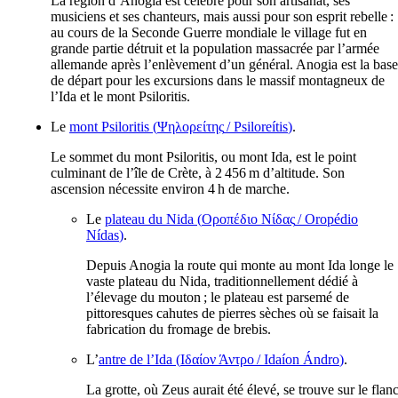
La région d’Anogia est célèbre pour son artisanat, ses
musiciens et ses chanteurs, mais aussi pour son esprit rebelle :
au cours de la Seconde Guerre mondiale le village fut en
grande partie détruit et la population massacrée par l’armée
allemande après l’enlèvement d’un général. Anogia est la base
de départ pour les excursions dans le massif montagneux de
l’Ida et le mont Psiloritis.
Le
mont Psiloritis (
Ψηλορείτης
/
Psiloreítis
)
.
Le sommet du mont Psiloritis, ou mont Ida, est le point
culminant de l’île de Crète, à 2 456 m d’altitude. Son
ascension nécessite environ 4 h de marche.
Le
plateau du Nida (
Οροπέδιο Νίδας
/
Oropédio
Nídas
)
.
Depuis Anogia la route qui monte au mont Ida longe le
vaste plateau du Nida, traditionnellement dédié à
l’élevage du mouton ; le plateau est parsemé de
pittoresques cahutes de pierres sèches où se faisait la
fabrication du fromage de brebis.
L’
antre de l’Ida (
Ιδαίον Άντρο
/
Idaíon Ándro
)
.
La grotte, où Zeus aurait été élevé, se trouve sur le flan