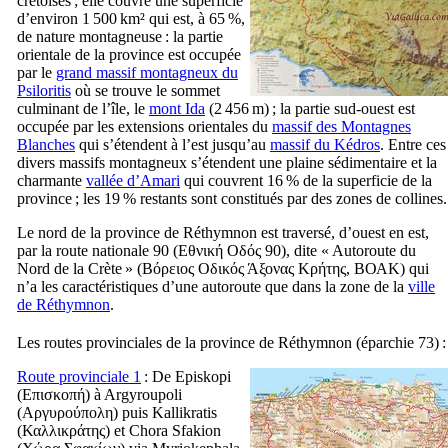
crétoises ; elle couvre une superficie
d’environ 1 500 km² qui est, à 65 %,
de nature montagneuse : la partie
orientale de la province est occupée
par le
grand massif montagneux du
Psiloritis
où se trouve le sommet
culminant de l’île, le
mont Ida
(2 456 m) ; la partie sud-ouest est
occupée par les extensions orientales du
massif des Montagnes
Blanches
qui s’étendent à l’est jusqu’au
massif du Kédros
. Entre ces
divers massifs montagneux s’étendent une plaine sédimentaire et la
charmante
vallée d’Amari
qui couvrent 16 % de la superficie de la
province ; les 19 % restants sont constitués par des zones de collines.
Le nord de la province de Réthymnon est traversé, d’ouest en est,
par la route nationale 90 (
Εθνική Οδός
90
), dite « Autoroute du
Nord de la Crète » (
Βόρειος Οδικός Άξονας Κρήτης, ΒΟΑΚ
) qui
n’a les caractéristiques d’une autoroute que dans la zone de la
ville
de Réthymnon
.
Les routes provinciales de la province de Réthymnon (éparchie 73) :
Route provinciale 1
: De Episkopi
(
Επισκοπή
) à Argyroupoli
(
Αργυρούπολη
) puis Kallikratis
(
Καλλικράτης
) et Chora Sfakion