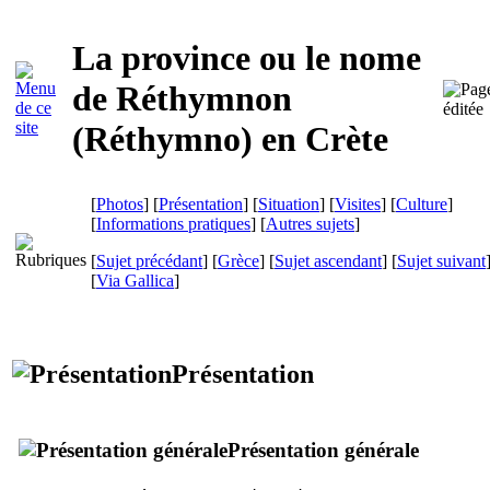
La province ou le nome
de Réthymnon
(
Réthymno
) en Crète
[
Photos
] [
Présentation
] [
Situation
] [
Visites
] [
Culture
]
[
Informations pratiques
] [
Autres sujets
]
[
Sujet précédant
] [
Grèce
] [
Sujet ascendant
] [
Sujet suivant
[
Via Gallica
]
Présentation
Présentation générale