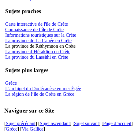
Sujets proches
Carte interactive de l'île de Crète
Connaissance de l’île de Crète
Informations touristiques sur la Crète
La province de La Canée en Crète
La province de Réthymnon en Crète
La province d’Héraklion en Crète
La province du Lassithi en Crète
Sujets plus larges
Grèce
L’archipel du Dodécanèse en mer Égée
La région de l’île de Crète en Grèce
Naviguer sur ce Site
[
Sujet précédant
] [
Sujet ascendant
] [
Sujet suivant
] [
Page d’accueil
]
[
Grèce
] [
Via Gallica
]