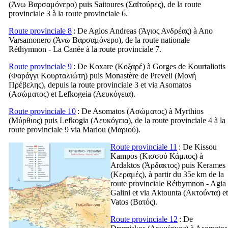
(
Άνω Βαρσαμόνερο
) puis Saitoures (
Σαϊτούρες
), de la route
provinciale 3 à la route provinciale 6.
Route provinciale 8
: De Agios Andreas (
Άγιος Ανδρέας
) à Ano
Varsamonero (
Άνω Βαρσαμόνερο
), de la route nationale
Réthymnon - La Canée à la route provinciale 7.
Route provinciale 9
: De Koxare (
Κοξαρέ
) à Gorges de Kourtaliotis
(
Φαράγγι Κουρταλιώτη
) puis Monastère de Preveli (
Μονή
Πρέβελης
), depuis la route provinciale 3 et via Asomatos
(
Ασώματος
) et Lefkogeia (
Λευκόγεια
).
Route provinciale 10
: De Asomatos (
Ασώματος
) à Myrthios
(
Μύρθιος
) puis Lefkogia (
Λευκόγεια
), de la route provinciale 4 à la
route provinciale 9 via Mariou (
Μαριού
).
Route provinciale 11
: De Kissou
Kampos (
Κισσού Κάμπος
) à
Ardaktos (
Άρδακτος
) puis Kerames
(
Κεραμές
), à partir du 35e km de la
route provinciale Réthymnon - Agia
Galini et via Aktounta (
Ακτούντα
) et
Vatos (
Βατός
).
Route provinciale 12
: De