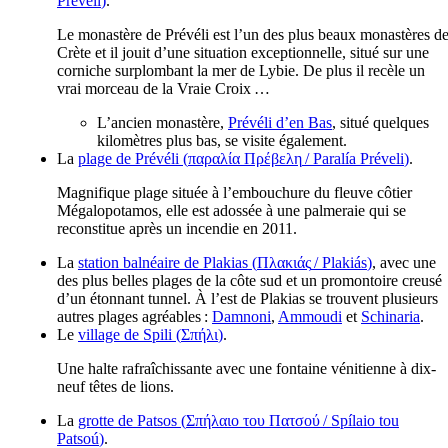
Préveli
)
.
Le monastère de Prévéli est l’un des plus beaux monastères d
Crète et il jouit d’une situation exceptionnelle, situé sur une
corniche surplombant la mer de Lybie. De plus il recèle un
vrai morceau de la Vraie Croix …
L’ancien monastère,
Prévéli d’en Bas
, situé quelques
kilomètres plus bas, se visite également.
La
plage de Prévéli (
παραλία Πρέβελη
/
Paralía Préveli
)
.
Magnifique plage située à l’embouchure du fleuve côtier
Mégalopotamos, elle est adossée à une palmeraie qui se
reconstitue après un incendie en 2011.
La
station balnéaire de Plakias (
Πλακιάς
/
Plakiás
)
, avec une
des plus belles plages de la côte sud et un promontoire creusé
d’un étonnant tunnel. À l’est de Plakias se trouvent plusieurs
autres plages agréables :
Damnoni
,
Ammoudi
et
Schinaria
.
Le
village de Spili (
Σπήλι
)
.
Une halte rafraîchissante avec une fontaine vénitienne à dix-
neuf têtes de lions.
La
grotte de Patsos (
Σπήλαιο του Πατσού
/
Spílaio tou
Patsoú
)
.