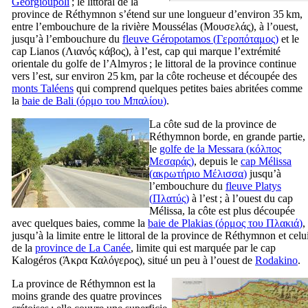
Georgioupoli
; le littoral de la
province de Réthymnon s’étend sur une longueur d’environ 35 km,
entre l’embouchure de la rivière Moussélas (
Μουσελάς
), à l’ouest,
jusqu’à l’embouchure du
fleuve Géropotamos (
Γεροπόταμος
)
et le
cap Lianos (
Λιανός κάβος
), à l’est, cap qui marque l’extrémité
orientale du golfe de l’Almyros ; le littoral de la province continue
vers l’est, sur environ 25 km, par la côte rocheuse et découpée des
monts Taléens
qui comprend quelques petites baies abritées comme
la
baie de Bali (
όρμο του Μπαλίου
)
.
La côte sud de la province de
Réthymnon borde, en grande partie,
le
golfe de la Messara (
κόλπος
Μεσαράς
)
, depuis le
cap Mélissa
(
ακρωτήριο Μέλισσα
)
jusqu’à
l’embouchure du
fleuve Platys
(
Πλατύς
)
à l’est ; à l’ouest du cap
Mélissa, la côte est plus découpée
avec quelques baies, comme la
baie de Plakias (
όρμος του Πλακιά
)
,
jusqu’à la limite entre le littoral de la province de Réthymnon et celu
de la
province de La Canée
, limite qui est marquée par le cap
Kalogéros (
Άκρα Καλόγερος
), situé un peu à l’ouest de
Rodakino
.
La province de Réthymnon est la
moins grande des quatre provinces