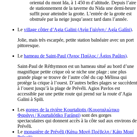
oriental du mont Ida, à 1 450 m d’altitude. Depuis l’aire
de stationnement de la taverne du Nida une demi-heure
suffit pour atteindre la grotte. L’entrée de la grotte est
obstruée par la neige jusqu’assez tard dans l’année.
Le
village côtier d’Agia Galini (
Αγία Γαλήνη
/
Agía Galíni
)
.
Jolie, mais très escarpée, petite station balnéaire avec un port
pittoresque.
Le
hameau de Saint-Paul (
Άγιος Παύλος
/
Ágios Paúlos
)
.
Saint-Paul de Réthymnon est un hameau situé au bord d’une
magnifique petite crique où se niche une plage ; une plus
grande plage se trouve de l’autre côté du cap Mélissa qui
protège la crique à l’ouest. D’autres belles plages se succèdent
à l’ouest jusqu’à la plage de Prévéli. Agios Pavlos est
accessible par une petite route qui prend sur la route d’Agia
Galini à Spili.
Les
gorges de la rivière Kourtaliotis (
Κουρταλιώτικο
Φαράγγι
/
Kourtaliótiko Farángi
)
sont des gorges
spectaculaires qui donnent accès à la côte sud aux environs de
Prévéli.
Le
monastère de Prévéli (
Κάτω Μονή Πρέβελη
/
Káto Moní