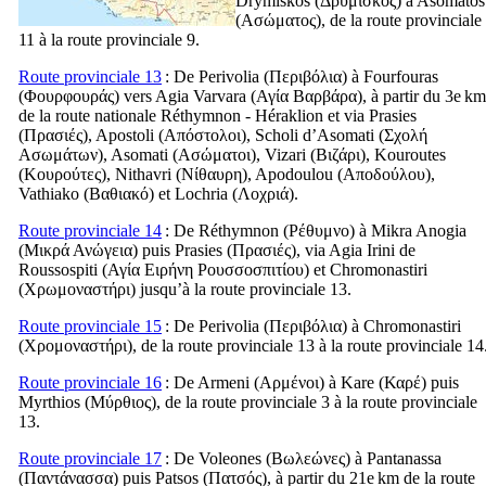
Drymiskos (
Δρυμίσκος
) à Asomatos
(
Ασώματος
), de la route provinciale
11 à la route provinciale 9.
Route provinciale 13
: De Perivolia (
Περιβόλια
) à Fourfouras
(
Φουρφουράς
) vers Agia Varvara (
Αγία Βαρβάρα
), à partir du 3e km
de la route nationale Réthymnon - Héraklion et via Prasies
(
Πρασιές
), Apostoli (
Απόστολοι
), Scholi d’Asomati (
Σχολή
Ασωμάτων
), Asomati (
Ασώματοι
), Vizari (
Βιζάρι
), Kouroutes
(
Κουρούτες
), Nithavri (
Νίθαυρη
), Apodoulou (
Αποδούλου
),
Vathiako (
Βαθιακό
) et Lochria (
Λοχριά
).
Route provinciale 14
: De Réthymnon (
Ρέθυμνο
) à Mikra Anogia
(
Μικρά Ανώγεια
) puis Prasies (
Πρασιές
), via Agia Irini de
Roussospiti (
Αγία Ειρήνη Ρουσσοσπιτίου
) et Chromonastiri
(
Χρωμοναστήρι
) jusqu’à la route provinciale 13.
Route provinciale 15
: De Perivolia (
Περιβόλια
) à Chromonastiri
(
Χρομοναστήρι
), de la route provinciale 13 à la route provinciale 14
Route provinciale 16
: De Armeni (
Αρμένοι
) à Kare (
Καρέ
) puis
Myrthios (
Μύρθιος
), de la route provinciale 3 à la route provinciale
13.
Route provinciale 17
: De Voleones (
Βωλεώνες
) à Pantanassa
(
Παντάνασσα
) puis Patsos (
Πατσός
), à partir du 21e km de la route