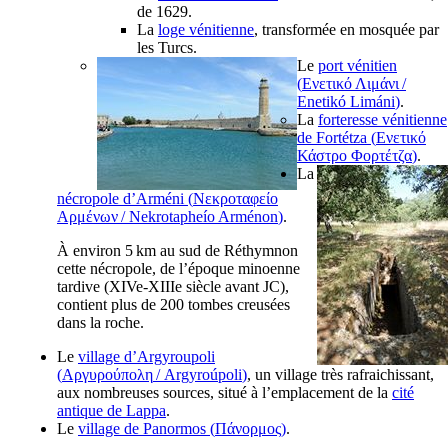
de 1629.
La
loge vénitienne
, transformée en mosquée par
les Turcs.
Le
port vénitien
(
Ενετικό Λιμάνι
/
Enetikó Limáni
)
.
La
forteresse vénitienne
de Fortétza (
Ενετικό
Κάστρο Φορτέτζα
)
.
La
nécropole d’Arméni (
Νεκροταφείο
Αρμένων
/
Nekrotapheío Arménon
)
.
À environ 5 km au sud de Réthymnon
cette nécropole, de l’époque minoenne
tardive (
XIVe
-
XIIIe
siècle avant JC),
contient plus de 200 tombes creusées
dans la roche.
Le
village d’Argyroupoli
(
Αργυρούπολη
/
Argyroúpoli
)
, un village très rafraichissant,
aux nombreuses sources, situé à l’emplacement de la
cité
antique de Lappa
.
Le
village de Panormos (
Πάνορμος
)
.