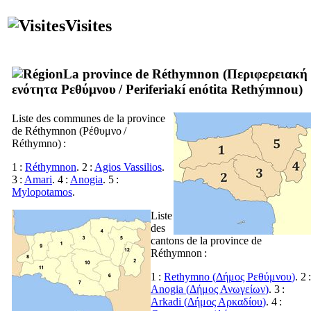
Visites
La province de Réthymnon (
Περιφερειακή
ενότητα Ρεθύμνου
/
Periferiakí enótita Rethýmnou
)
Liste des communes de la province
de Réthymnon (
Ρέθυμνο
/
Réthymno
) :
1 :
Réthymnon
. 2 :
Agios Vassilios
.
3 :
Amari
. 4 :
Anogia
. 5 :
Mylopotamos
.
Liste
des
cantons de la province de
Réthymnon :
1 :
Rethymno (
Δήμος Ρεθύμνου
)
. 2 :
Anogia (
Δήμος Ανωγείων
)
. 3 :
Arkadi (
Δήμος Αρκαδίου
)
. 4 :