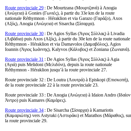
Route provinciale 29
: De Mourtzana (
Μουρτζανά
) à Anogia
(
Ανώγεια
) à Gonies (
Γωνιές
), à partir du 33e km de la route
nationale Réthymnon - Héraklion et via Garazo (
Γαράζο
), Axos
(
Αξός
), Anogia (
Ανώγεια
) et Sisarcha (
Σίσαρχα
).
Route provinciale 30
: De Agios Syllas (
Άγιος Σύλλας
) à Livadia
(
Λιβάδια
) puis Axos (
Αξός
), à partir du 30e km de la route nationale
Réthymnon - Héraklion et via Damavolos (
Δαμαβόλος
), Agios
Ioannis (
Άγιος Ιωάννης
), Kalyvos (
Κάλυβος
) et Zoniana (
Ζωνιανά
).
Route provinciale 31
: De Agios Syllas (
Άγιος Σύλλας
) à Agia
(
Αγιά
) puis Melidoni (
Μελιδόνι
), depuis la route nationale
Réthymnon - Héraklion jusqu’à la route provinciale 27.
Route provinciale 32
: De Loutra (
Λουτρά
) à Episkopi (
Επισκοπή
),
de la route provinciale 22 à la route provinciale 23.
Route provinciale 33
: De Anogia (
Ανώγεια
) à Idaion Andro (
Ιδαίον
Άντρο
) puis Kamares (
Καμάρες
).
Route provinciale 34
: De Sisarcha (
Σίσαρχα
) à Kamariotis
(
Καμαριώτης
) vers Astyraki (
Αστυράκι
) et Marathos (
Μάραθος
), su
la route provinciale 29.