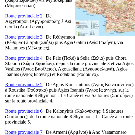
(
Χώρα Σφακίων
) via Myriokephala
(
Μυριοκέφαλα
).
Route provinciale 2
: De
Argyroupoli (
Αργυρούπολη
) à Asi
Gonia (
Ασή Γωνιά
).
Route provinciale 3
: De Réthymnon
(
Ρέθυμνο
) à Spili (
Σπήλι
) puis Agia Galini (
Αγία Γαλήνη
), via
Melampes (
Μέλαμπες
).
Route provinciale 4
: De Pale (
Παλέ
) à Selia (
Σελιά
) puis Chora
Sfakion (
Χώρα Σφακίων
), depuis la route provinciale 3 et via Agios
Vasilios (
Άγιος Βασίλειος
), Agouseliana (
Αγκουσελιανά
), Agios
Ioannis (
Άγιος Ιωάννης
) et Rodakino (
Ροδάκινο
).
Route provinciale 5
: De Agios Konstantinos (
Άγιος Κωνσταντίνος
)
à Roustika (
Ρούστικα
) puis Agios Ioannis (
Άγιος Ιωάννης
), sur la
route nationale Réthymnon - La Canée et via Saitoures (
Σαϊτούρες
)
sur la route provinciale 4.
Route provinciale 6
: De Kalonyktis (
Καλονύκτης
) à Saitoures
(
Σαϊτούρες
), de la route nationale Réthymnon - La Canée à la route
provinciale 5.
Route provinciale 7
: De Armeni (
Αρμένοι
) à Ano Varsamonero