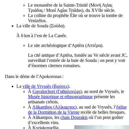
Le monastère de la Sainte-Trinité (
Μονή Αγίας
Τριάδας
/
Moní Agías Triádas
), du
XVIIe
siècle.
La colline du prophète Élie où se trouve la tombe de
Venizélos.
La ville de Souda (
Σούδα
).
À 6 km à l’est de La Canée.
Le site archéologique d’Aptéra (
Απτέρα
).
La cité antique d’Aptéra, fondée au
Ve
siècle avant JC,
surveillait l’entrée de la baie de Souda ; on peut y voir
d’énormes citernes romaines.
Dans le dème de l’Apokoronas :
La
ville de Vryssès (
Βρύσες
)
.
À
Gavalochori (
Γαβαλοχώρι
)
, au nord de Vryssès, le
Musée historique et ethnographique
présente les
artisanats crétois.
À
Alikambos (
Αλίκαμπος
)
, au sud de Vryssès, l’
église
de la Dormition de la Vierge
recèle de belles fresques.
À Alikampos, les
chais Dourakis
où l’on peut goûter
d’excellents vins.
À Kyriakossellia