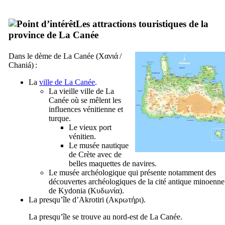
Les attractions touristiques de la
province de La Canée
Dans le dème de La Canée (
Χανιά
/
Chaniá
) :
La
ville de La Canée
.
La vieille ville de La
Canée où se mêlent les
influences vénitienne et
turque.
Le vieux port
vénitien.
Le musée nautique
de Crète avec de
belles maquettes de navires.
Le musée archéologique qui présente notamment des
découvertes archéologiques de la cité antique minoenne
de Kydonia (
Κυδωνία
).
La presqu’île d’Akrotiri (
Ακρωτήρι
).
La presqu’île se trouve au nord-est de La Canée.