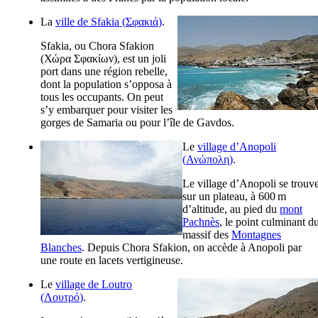
La
ville de Sfakia (
Σφακιά
)
.
Sfakia, ou Chora Sfakion
(
Χώρα Σφακίων
), est un joli
port dans une région rebelle,
dont la population s’opposa à
tous les occupants. On peut
s’y embarquer pour visiter les
gorges de Samaria ou pour l’île de Gavdos.
Le
village d’Anopoli
(
Ανώπολη
)
.
Le village d’Anopoli se trouv
sur un plateau, à 600 m
d’altitude, au pied du
mont
Pachnès
, le point culminant d
massif des
Montagnes
Blanches
. Depuis Chora Sfakion, on accède à Anopoli par
une route en lacets vertigineuse.
Le
village de Loutro
(
Λουτρό
)
.