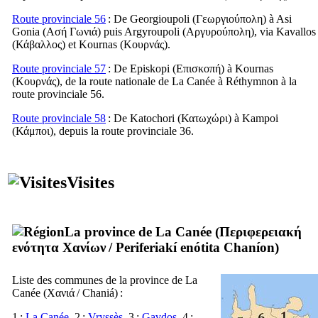
Route provinciale 56
: De Georgioupoli (
Γεωργιούπολη
) à Asi
Gonia (
Ασή Γωνιά
) puis Argyroupoli (
Αργυρούπολη
), via Kavallos
(
Κάβαλλος
) et Kournas (
Κουρνάς
).
Route provinciale 57
: De Episkopi (
Επισκοπή
) à Kournas
(
Κουρνάς
), de la route nationale de La Canée à Réthymnon à la
route provinciale 56.
Route provinciale 58
: De Katochori (
Κατωχώρι
) à Kampoi
(
Κάμποι
), depuis la route provinciale 36.
Visites
La province de La Canée (
Περιφερειακή
ενότητα Χανίων
/
Periferiakí enótita Chaníon
)
Liste des communes de la province de La
Canée (
Χανιά
/
Chaniá
) :
1 :
La Canée
. 2 :
Vryssès
. 3 :
Gavdos
. 4 :