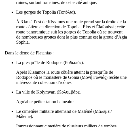
ruines, surtout romaines, de cette cité antique.
Les gorges de Topolia (
Τοπόλια
).
À 3 km à l’est de Kissamos une route prend sur la droite de la
route côtière en direction de Topolia, Élos et Élafonissi ; cette
route panoramique suit les gorges de Topolia où se trouvent
de nombreuses grottes dont la plus connue est la grotte d’Agia
Sophia.
Dans le dème de Platanias :
La presqu’île de Rodopos (
Ροδωπός
).
Après Kissamos la route côtière atteint la presqu’île de
Rodopos où le monastère de Gonia (
Μονή Γωνιάς
) recèle une
intéressante collection d’icônes.
La ville de Kolymvari (
Κολυμβάρι
).
Agréable petite station balnéaire.
Le cimetière militaire allemand de Malémé (
Μάλεμε
/
Máleme
).
Impressionnant cimetière de plusieurs milliers de tombes,