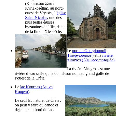
(
Κυριακοσέλλια
/
Kyriakoséllia
), au nord-
ouest de Vryssès, l’
église
Saint-Nicolas
, une des
plus belles églises
byzantines de l’île, datant
de la fin du
XIe
siècle.
Le
port de Georgioupoli
(
Γεωργιούπολη
)
et la
rivière
Almyros (
Αλμυρός ποταμός
)
.
La rivière Almyros est une
rivière d’eau salée qui a donné son nom au grand golfe de
l’ouest de la Crète.
Le
lac Kournas (
Λίμνη
Κουρνά
)
.
Le seul lac naturel de Crète ;
on peut y faire du canoë et
déjeuner au bord du lac.