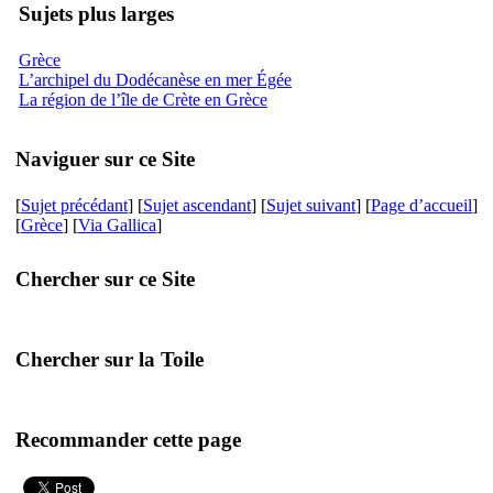
Sujets plus larges
Grèce
L’archipel du Dodécanèse en mer Égée
La région de l’île de Crète en Grèce
Naviguer sur ce Site
[
Sujet précédant
] [
Sujet ascendant
] [
Sujet suivant
] [
Page d’accueil
]
[
Grèce
] [
Via Gallica
]
Chercher sur ce Site
Chercher sur la Toile
Recommander cette page