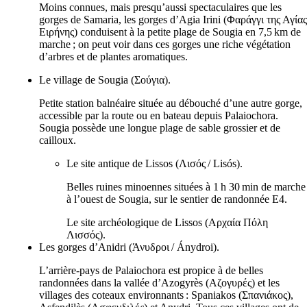
Moins connues, mais presqu’aussi spectaculaires que les
gorges de Samaria, les gorges d’Agia Irini (
Φαράγγι της Αγίας
Ειρήνης
) conduisent à la petite plage de Sougia en 7,5 km de
marche ; on peut voir dans ces gorges une riche végétation
d’arbres et de plantes aromatiques.
Le village de Sougia (
Σούγια
).
Petite station balnéaire située au débouché d’une autre gorge,
accessible par la route ou en bateau depuis Palaiochora.
Sougia possède une longue plage de sable grossier et de
cailloux.
Le site antique de Lissos (
Λισός
/
Lisós
).
Belles ruines minoennes situées à 1 h 30 min de marche
à l’ouest de Sougia, sur le sentier de randonnée E4.
Le site archéologique de Lissos (
Αρχαία Πόλη
Λισσός
).
Les gorges d’Anidri (
Άνυδροι
/
Ánydroi
).
L’arrière-pays de Palaiochora est propice à de belles
randonnées dans la vallée d’Azogyrès (
Αζογυρές
) et les
villages des coteaux environnants : Spaniakos (
Σπανιάκος
),