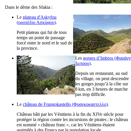
Dans le dème des Sfakia :
Le
plateau d'Askyfou
(
οροπέδιο Ασκύφου
)
.
Petit plateau qui fut de tous
temps un point de passage
forcé entre le nord et le sud de
la province.
Les
gorges d’Imbros (
Φαράγγ
Ίμπρου
)
.
Depuis un restaurant, au sud
du village, on peut descendre
les gorges jusqu’à la côte sur
8 km, en 3 heures de marche
pas trop difficile.
Le
château de Frangokastello (
Φραγκοκαστελλο
)
.
Château bâti par les Vénitiens à la fin du
XIVe
siècle pour
protéger la région contre les incursions de pirates ; le château
est nommé « château franc », car les Vénitiens étaient
assimilés à des Francs par la population locale.