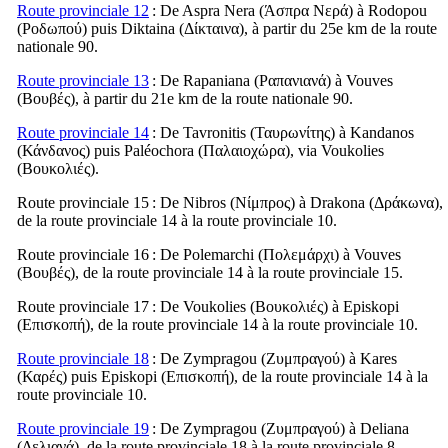
Route provinciale 12
: De Aspra Nera (
Άσπρα Νερά
) à Rodopou
(
Ροδωπού
) puis Diktaina (
Δίκταινα
), à partir du 25e km de la route
nationale 90.
Route provinciale 13
: De Rapaniana (
Ραπανιανά
) à Vouves
(
Βουβές
), à partir du 21e km de la route nationale 90.
Route provinciale 14
: De Tavronitis (
Ταυρωνίτης
) à Kandanos
(
Κάνδανος
) puis Paléochora (
Παλαιοχώρα
), via Voukolies
(
Βουκολιές
).
Route provinciale 15
: De Nibros (
Νίμπρος
) à Drakona (
Δράκωνα
),
de la route provinciale 14 à la route provinciale 10.
Route provinciale 16
: De Polemarchi (
Πολεμάρχι
) à Vouves
(
Βουβές
), de la route provinciale 14 à la route provinciale 15.
Route provinciale 17
: De Voukolies (
Βουκολιές
) à Episkopi
(
Επισκοπή
), de la route provinciale 14 à la route provinciale 10.
Route provinciale 18
: De Zympragou (
Ζυμπραγού
) à Kares
(
Καρές
) puis Episkopi (
Επισκοπή
), de la route provinciale 14 à la
route provinciale 10.
Route provinciale 19
: De Zympragou (
Ζυμπραγού
) à Deliana
(
Δελιανά
), de la route provinciale 18 à la route provinciale 8.