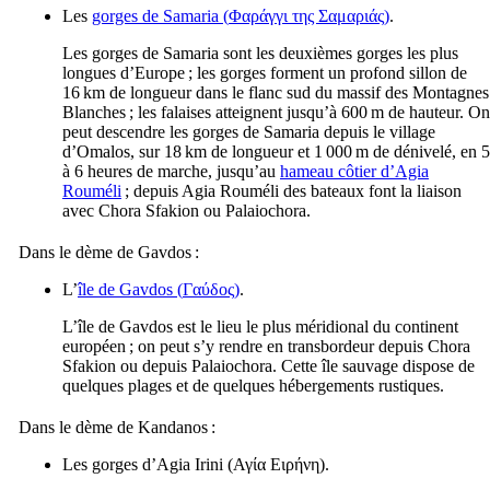
Les
gorges de Samaria (
Φαράγγι της Σαμαριάς
)
.
Les gorges de Samaria sont les deuxièmes gorges les plus
longues d’Europe ; les gorges forment un profond sillon de
16 km de longueur dans le flanc sud du massif des Montagnes
Blanches ; les falaises atteignent jusqu’à 600 m de hauteur. On
peut descendre les gorges de Samaria depuis le village
d’Omalos, sur 18 km de longueur et 1 000 m de dénivelé, en 5
à 6 heures de marche, jusqu’au
hameau côtier d’Agia
Rouméli
; depuis Agia Rouméli des bateaux font la liaison
avec Chora Sfakion ou Palaiochora.
Dans le dème de Gavdos :
L’
île de Gavdos (
Γαύδος
)
.
L’île de Gavdos est le lieu le plus méridional du continent
européen ; on peut s’y rendre en transbordeur depuis Chora
Sfakion ou depuis Palaiochora. Cette île sauvage dispose de
quelques plages et de quelques hébergements rustiques.
Dans le dème de Kandanos :
Les gorges d’Agia Irini (
Αγία Ειρήνη
).