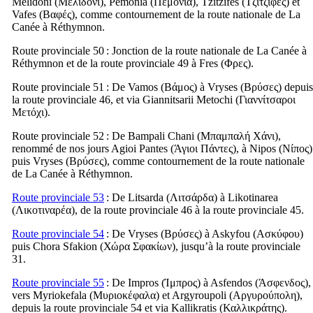
Melidoni (
Μελιδόνι
), Pemonia (
Πεμόνια
), Tzitzifes (
Τζιτζιφές
) et
Vafes (
Βαφές
), comme contournement de la route nationale de La
Canée à Réthymnon.
Route provinciale 50
: Jonction de la route nationale de La Canée à
Réthymnon et de la route provinciale 49 à Fres (
Φρες
).
Route provinciale 51
: De Vamos (
Βάμος
) à Vryses (
Βρύσες
) depuis
la route provinciale 46, et via Giannitsarii Metochi (
Γιαννίτσαροι
Μετόχι
).
Route provinciale 52
: De Bampali Chani (
Μπαμπαλή Χάνι
),
renommé de nos jours Agioi Pantes (
Άγιοι Πάντες
), à Nipos (
Νίπος
)
puis Vryses (
Βρύσες
), comme contournement de la route nationale
de La Canée à Réthymnon.
Route provinciale 53
: De Litsarda (
Λιτσάρδα
) à Likotinarea
(
Λικοτιναρέα
), de la route provinciale 46 à la route provinciale 45.
Route provinciale 54
: De Vryses (
Βρύσες
) à Askyfou (
Ασκύφου
)
puis Chora Sfakion (
Χώρα Σφακίων
), jusqu’à la route provinciale
31.
Route provinciale 55
: De Impros (
Ίμπρος
) à Asfendos (
Άσφενδος
),
vers Myriokefala (
Μυριοκέφαλα
) et Argyroupoli (
Αργυρούπολη
),
depuis la route provinciale 54 et via Kallikratis (
Καλλικράτης
).