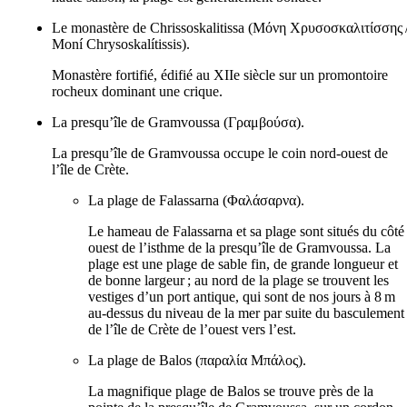
Le monastère de Chrissoskalitissa (
Μόνη Χρυσοσκαλιτίσσης
Moní Chrysoskalítissis
).
Monastère fortifié, édifié au
XIIe
siècle sur un promontoire
rocheux dominant une crique.
La presqu’île de Gramvoussa (
Γραμβούσα
).
La presqu’île de Gramvoussa occupe le coin nord-ouest de
l’île de Crète.
La plage de Falassarna (
Φαλάσαρνα
).
Le hameau de Falassarna et sa plage sont situés du côté
ouest de l’isthme de la presqu’île de Gramvoussa. La
plage est une plage de sable fin, de grande longueur et
de bonne largeur ; au nord de la plage se trouvent les
vestiges d’un port antique, qui sont de nos jours à 8 m
au-dessus du niveau de la mer par suite du basculement
de l’île de Crète de l’ouest vers l’est.
La plage de Balos (
παραλία Μπάλος
).
La magnifique plage de Balos se trouve près de la