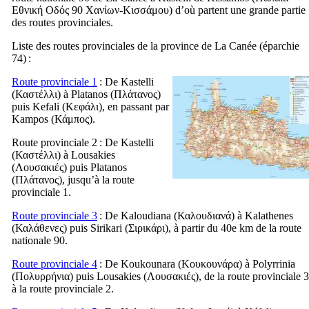
Εθνική Οδός 90 Χανίων-Κισσάμου
) d’où partent une grande partie
des routes provinciales.
Liste des routes provinciales de la province de La Canée (éparchie
74) :
Route provinciale 1
: De Kastelli
(
Καστέλλι
) à Platanos (
Πλάτανος
)
puis Kefali (
Κεφάλι
), en passant par
Kampos (
Κάμπος
).
Route provinciale 2
: De Kastelli
(
Καστέλλι
) à Lousakies
(
Λουσακιές
) puis Platanos
(
Πλάτανος
), jusqu’à la route
provinciale 1.
Route provinciale 3
: De Kaloudiana (
Καλουδιανά
) à Kalathenes
(
Καλάθενες
) puis Sirikari (
Σιρικάρι
), à partir du 40e km de la route
nationale 90.
Route provinciale 4
: De Koukounara (
Κουκουνάρα
) à Polyrrinia
(
Πολυρρήνια
) puis Lousakies (
Λουσακιές
), de la route provinciale 3
à la route provinciale 2.