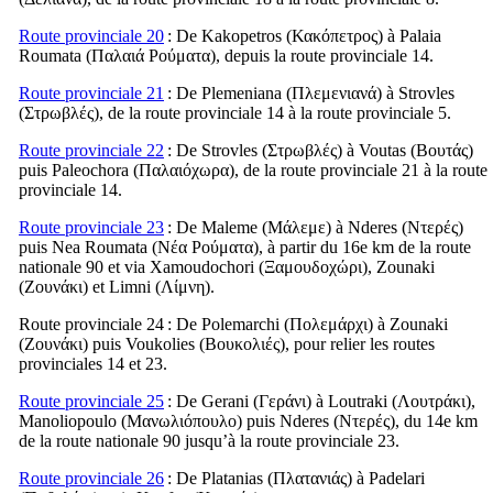
Route provinciale 20
: De Kakopetros (
Κακόπετρος
) à Palaia
Roumata (
Παλαιά Ρούματα
), depuis la route provinciale 14.
Route provinciale 21
: De Plemeniana (
Πλεμενιανά
) à Strovles
(
Στρωβλές
), de la route provinciale 14 à la route provinciale 5.
Route provinciale 22
: De Strovles (
Στρωβλές
) à Voutas (
Βουτάς
)
puis Paleochora (
Παλαιόχωρα
), de la route provinciale 21 à la route
provinciale 14.
Route provinciale 23
: De Maleme (
Μάλεμε
) à Nderes (
Ντερές
)
puis Nea Roumata (
Νέα Ρούματα
), à partir du 16e km de la route
nationale 90 et via Xamoudochori (
Ξαμουδοχώρι
), Zounaki
(
Ζουνάκι
) et Limni (
Λίμνη
).
Route provinciale 24
: De Polemarchi (
Πολεμάρχι
) à Zounaki
(
Ζουνάκι
) puis Voukolies (
Βουκολιές
), pour relier les routes
provinciales 14 et 23.
Route provinciale 25
: De Gerani (
Γεράνι
) à Loutraki (
Λουτράκι
),
Manoliopoulo (
Μανωλιόπουλο
) puis Nderes (
Ντερές
), du 14e km
de la route nationale 90 jusqu’à la route provinciale 23.
Route provinciale 26
: De Platanias (
Πλατανιάς
) à Padelari