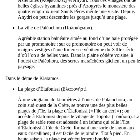
Asfendilès (
Ασφενδιλές
) et Anydri. Tous ces villages ont de
belles églises byzantines ; près d’Azogyrès le monastère des
quatre-vingt-dix-neuf Saints Pères mérite une visite. Depuis
Anydri on peut descendre les gorges jusqu’à une plage.
La ville de Paléochora (
Παλαιόχωρα
).
Agréable station balnéaire située au fond d’une baie protégée
par un promontoire ; sur ce promontoire on peut voir de
maigres vestiges d’une forteresse vénitienne du
XIIIe
siècle
d’où l’on a de belles vues. Dans la plaine côtière voisine, à
l’ouest de Paléohora, des serres maraîchères gâchent un peu le
paysage.
Dans le dème de Kissamos :
La plage d’Élafonissi (
Ελαφονήσι
).
À une vingtaine de kilomètres à l’ouest de Palaiochora, au
coin sud-ouest de la Crète, se trouve une des plus belles
plages de l’île, la plage d’Élafonissi (« l’île au cerf ») ; on
accède à Élafonissi depuis le village de Topolia (
Τοπόλια
). La
plage de sable rose est adossée à un isthme qui relie l’îlot
d’Élafonissi à l’île de Crète, formant une sorte de lagon aux
eaux cristallines ; il est facile de rejoindre l’îlot à pied. En
haute saison, la plage est généralement bondée.