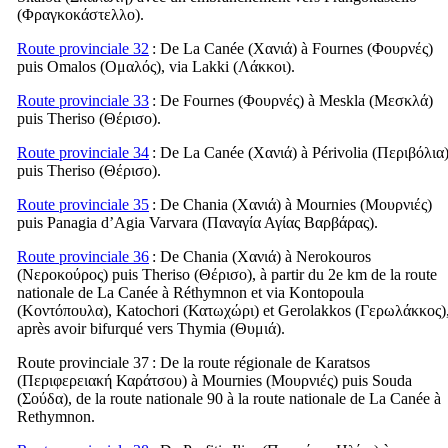
(
Φραγκοκάστελλο
).
Route provinciale 32
: De La Canée (
Χανιά
) à Fournes (
Φουρνές
)
puis Omalos (
Ομαλός
), via Lakki (
Λάκκοι
).
Route provinciale 33
: De Fournes (
Φουρνές
) à Meskla (
Μεσκλά
)
puis Theriso (
Θέρισο
).
Route provinciale 34
: De La Canée (
Χανιά
) à Périvolia (
Περιβόλια
puis Theriso (
Θέρισο
).
Route provinciale 35
: De Chania (
Χανιά
) à Mournies (
Μουρνιές
)
puis Panagia d’Agia Varvara (
Παναγία Αγίας Βαρβάρας
).
Route provinciale 36
: De Chania (
Χανιά
) à Nerokouros
(
Νεροκούρος
) puis Theriso (
Θέρισο
), à partir du 2e km de la route
nationale de La Canée à Réthymnon et via Kontopoula
(
Κοντόπουλα
), Katochori (
Κατωχώρι
) et Gerolakkos (
Γερωλάκκος
)
après avoir bifurqué vers Thymia (
Θυμιά
).
Route provinciale 37
: De la route régionale de Karatsos
(
Περιφερειακή Καράτσου
) à Mournies (
Μουρνιές
) puis Souda
(
Σούδα
), de la route nationale 90 à la route nationale de La Canée à
Rethymnon.