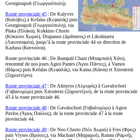
Georgioupoli (
Γεωργιούπολη
).
Route provinciale 45
: De Kalyves
(
Καλύβες
) à Kefalas (
Κεφαλάς
) puis
Georgioupoli (
Γεωργιούπολη
), via
Plaka (
Πλάκα
), Kokkino Chorio
(
Κόκκινο Χωριό
), Drapanos (
Δράπανος
) et Likotinarea
(
Λικοτιναρέα
), jusqu’à la route provinciale 44 en direction de
Kaduna (
Καντούνα
).
Route provinciale 46
: De ​​​​Bampali Chani (
Μπαμπαλή Χάνι
),
renommé de nos jours Agioi Pantes (
Άγιοι Πάντες
), à Vamos
(
Βάμος
) puis Kefalas (
Κεφαλάς
), via Kaina (
Κάινα
) et Xirosterni
(
Ξηροστέρνι
).
Route provinciale 47
: De Almyros (
Αλμυρός
) à Gavalochori
(
Γαβαλοχώρι
) puis Xirosterni (
Ξηροστέρνι
), de la route provinciale
45 à la route provinciale 46.
Route provinciale 48
: De Gavalochori (
Γαβαλοχώρι
) à Agios
Pavlos (
Άγιος Παύλος
), de la route provinciale 47 à la route
provinciale 44.
Route provinciale 49
: De Neo Chorio (
Νέο Χωριό
) à Fres (
Φρες
)
puis Vryses (
Βρύσες
), via Machairi (
Μαχαιροί
), Ramni (
Ραμνή
),