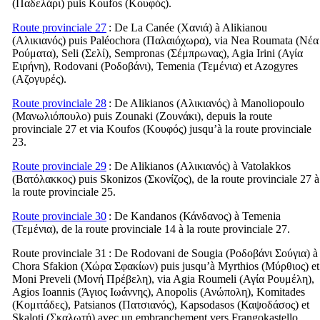
(
Παδελάρι
) puis Koufos (
Κουφός
).
Route provinciale 27
: De La Canée (
Χανιά
) à Alikianou
(
Αλικιανός
) puis Paléochora (
Παλαιόχωρα
), via Nea Roumata (
Νέα
Ρούματα
), Seli (
Σελί
), Sempronas (
Σέμπρωνας
), Agia Irini (
Αγία
Ειρήνη
), Rodovani (
Ροδοβάνι
), Temenia (
Τεμένια
) et Azogyres
(
Αζογυρές
).
Route provinciale 28
: De Alikianos (
Αλικιανός
) à Manoliopoulo
(
Μανωλιόπουλο
) puis Zounaki (
Ζουνάκι
), depuis la route
provinciale 27 et via Koufos (
Κουφός
) jusqu’à la route provinciale
23.
Route provinciale 29
: De Alikianos (
Αλικιανός
) à Vatolakkos
(
Βατόλακκος
) puis Skonizos (
Σκονίζος
), de la route provinciale 27 à
la route provinciale 25.
Route provinciale 30
: De Kandanos (
Κάνδανος
) à Temenia
(
Τεμένια
), de la route provinciale 14 à la route provinciale 27.
Route provinciale 31
: De Rodovani de Sougia (
Ροδοβάνι Σούγια
) à
Chora Sfakion (
Χώρα Σφακίων
) puis jusqu’à Myrthios (
Μύρθιος
) et
Moni Preveli (
Μονή Πρέβελη
), via Agia Roumeli (
Αγία Ρουμέλη
),
Agios Ioannis (
Άγιος Ιωάννης
), Anopolis (
Ανώπολη
), Komitades
(
Κομιτάδες
), Patsianos (
Πατσιανός
), Kapsodasos (
Καψοδάσος
) et
Skaloti (
Σκαλωτή
) avec un embranchement vers Frangokastello