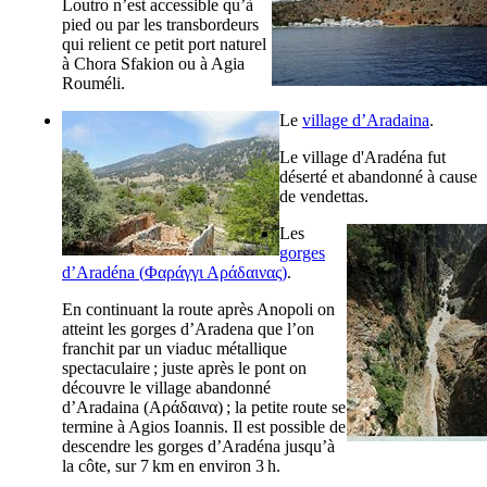
Loutro n’est accessible qu’à
pied ou par les transbordeurs
qui relient ce petit port naturel
à Chora Sfakion ou à Agia
Rouméli.
Le
village d’Aradaina
.
Le village d'Aradéna fut
déserté et abandonné à cause
de vendettas.
Les
gorges
d’Aradéna (
Φαράγγι Αράδαινας
)
.
En continuant la route après Anopoli on
atteint les gorges d’Aradena que l’on
franchit par un viaduc métallique
spectaculaire ; juste après le pont on
découvre le village abandonné
d’Aradaina (
Αράδαινα
) ; la petite route se
termine à Agios Ioannis. Il est possible de
descendre les gorges d’Aradéna jusqu’à
la côte, sur 7 km en environ 3 h.