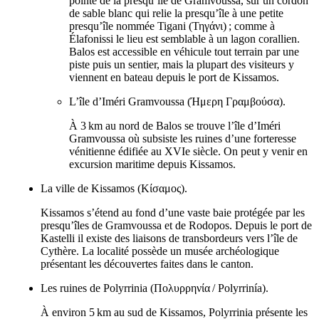
pointe de la presqu’île de Gramvoussa, sur un cordon
de sable blanc qui relie la presqu’île à une petite
presqu’île nommée Tigani (
Τηγάνι
) ; comme à
Élafonissi le lieu est semblable à un lagon corallien.
Balos est accessible en véhicule tout terrain par une
piste puis un sentier, mais la plupart des visiteurs y
viennent en bateau depuis le port de Kissamos.
L’île d’Iméri Gramvoussa (
Ήμερη Γραμβούσα
).
À 3 km au nord de Balos se trouve l’île d’Iméri
Gramvoussa où subsiste les ruines d’une forteresse
vénitienne édifiée au
XVIe
siècle. On peut y venir en
excursion maritime depuis Kissamos.
La ville de Kissamos (
Κίσαμος
).
Kissamos s’étend au fond d’une vaste baie protégée par les
presqu’îles de Gramvoussa et de Rodopos. Depuis le port de
Kastelli il existe des liaisons de transbordeurs vers l’île de
Cythère. La localité possède un musée archéologique
présentant les découvertes faites dans le canton.
Les ruines de Polyrrinia (
Πολυρρηνία
/
Polyrrinía
).
À environ 5 km au sud de Kissamos, Polyrrinia présente les