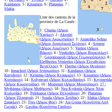
Kandanos
. 5 :
Kissamos
. 6 :
Platanias
. 7 :
Sfakia
.
Liste des cantons de la
province de La Canée :
1 :
Chania (
Δήμος
Χανίων
)
. 2 :
Akrotiri
(
Δήμος Ακρωτηρίου
)
. 3 :
Anatoliko Selino
(
Δήμος Ανατολικού Σελίνου
)
. 4 :
Armeni
(
Δήμος Αρμένων
)
. 5 :
Vamos (
Δήμος
Βάμου
)
. 6 :
Voukolies (
Δήμος Βουκολίων
)
.
7 :
Georgioupoli (
Δήμος Γεωργιούπολης
)
. 8 :
Eleftherios Venizelos (
Δήμος Ελευθερίου
Βενιζέλου
)
. 9 :
Theriso (
Δήμος Θερίσου
)
.
10 :
Innachori (
Δήμος Ινναχωρίου
)
. 11 :
Kandanos (
Δήμος
Καντάνου
)
. 12 :
Keramia (
Δήμος Κεραμιών
)
. 13 :
Kissamos (
Δήμος
Κισσάμου
)
. 14 :
Kolymvari (
Δήμος Κολυμβαρίου
)
. 15 :
Kryonerida
(
Δήμος Κρυονερίδας
)
. 16 :
Mousouri (
Δήμος Μουσούρων
)
.
17 :
Mythimna (
Δήμος Μυθήμνης
)
. 18 :
Nea Kydonia (
Δήμος Νέας
Κυδωνίας
)
. 19 :
Pelekanos (
Δήμος Πελεκάνου
)
. 20 :
Platanias
(
Δήμος Πλατανιά
)
. 21 :
Souda (
Δήμος Σούδας
)
. 22 :
Sfakia (
Δήμος
Σφακίων
)
. 23 :
Fres (
Δήμος Φρε
)
. 24 :
Asi Gonia (
Κοινότητα Ασή
Γωνιάς
)
. 25 :
Gavdos (
Κοινότητα Γαύδου
)
.