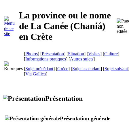
La province ou le nome
de La Canée (
Chaniá
)
en Crète
[
Photos
] [
Présentation
] [
Situation
] [
Visites
] [
Culture
]
[
Informations pratiques
] [
Autres sujets
]
[
Sujet précédant
] [
Grèce
] [
Sujet ascendant
] [
Sujet suivant
[
Via Gallica
]
Présentation
Présentation générale