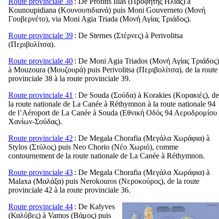
Route provinciale 38
: De Profitis Ilias (
Προφήτης Ηλίας
) à
Kounoupidiana (
Κουνουπιδιανά
) puis Moni Gouverneto (
Μονή
Γουβερνέτο
), via Moni Agia Triada (
Μονή Αγίας Τριάδος
).
Route provinciale 39
: De Sternes (
Στέρνες
) à Perivolitsa
(
Περιβολίτσα
).
Route provinciale 40
: De Moni Agia Triados (
Μονή Αγίας Τριάδος
)
à Mouzoura (
Μουζουρά
) puis Perivolitsa (
Περιβολίτσα
), de la route
provinciale 38 à la route provinciale 39.
Route provinciale 41
: De Souda (
Σούδα
) à Korakies (
Κορακιές
), de
la route nationale de La Canée à Réthymnon à la route nationale 94
de l’Aéroport de La Canée à Souda (
Εθνική Οδός 94 Αεροδρομίου
Χανίων-Σούδας
).
Route provinciale 42
: De Megala Chorafia (
Μεγάλα Χωράφια
) à
Stylos (
Στύλος
) puis Neo Chorio (
Νέο Χωριό
), comme
contournement de la route nationale de La Canée à Réthymnon.
Route provinciale 43
: De Megala Chorafia (
Μεγάλα Χωράφια
) à
Malaxa (
Μαλάξα
) puis Nerokouros (
Νεροκούρος
), de la route
provinciale 42 à la route provinciale 36.
Route provinciale 44
: De Kalyves
(
Καλύβες
) à Vamos (
Βάμος
) puis