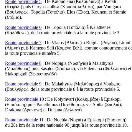
Route provinciale 5
: De Kaloudiana (
Καλουδιανά
) à Kéfali
(
Κεφάλι
) puis Chrysoskalitsa (
Χρυσοσκαλίτσα
), par Voulgaro
(
Βουλγάρω
), Topolia (
Τοπόλια
), Elos (
Έλος
), Kouneni et Stomio
(
Στόμιο
).
Route provinciale 6
: De Topolia (
Τοπόλια
) à Kalathenes
(
Καλάθενες
), de la route provinciale 5 à la route provinciale 3.
Route provinciale 7
: De Vlatos (
Βλάτος
) à Rogdia (
Ρογδιά
), Limni
(
Λίμνη
) puis Kameno Seli (
Καμένο Σελί
), comme contournement d
la route provinciale numéro 5.
Route provinciale 8
: De Nopigia (
Νωπήγια
) à Malathyros
(
Μαλάθυρος
) puis Sasalos (
Σάσαλος
), via Faleniana (
Φαλελιανά
) et
Sfakopigadi (
Σφακοπηγάδι
).
Route provinciale 9
: De Malathyros (
Μαλάθυρος
) à Voulgaro
(
Βουλγάρω
), de la route provinciale 8 à la route provinciale 5.
Route provinciale 10
: De Kolymvari (
Κολυμβάρι
) à Episkopi
(
Επισκοπή
) puis Panethimos (
Πανέθυμος
), via Spilia (
Σπηλιά
),
Drakona (
Δρακόνα
) et Deliana (
Δελιανά
).
Route provinciale 11
: De Nochia (
Νοχιά
) à Episkopi (
Επισκοπή
),
du 28e km de la route nationale 90 jusqu’à la route provinciale 10.