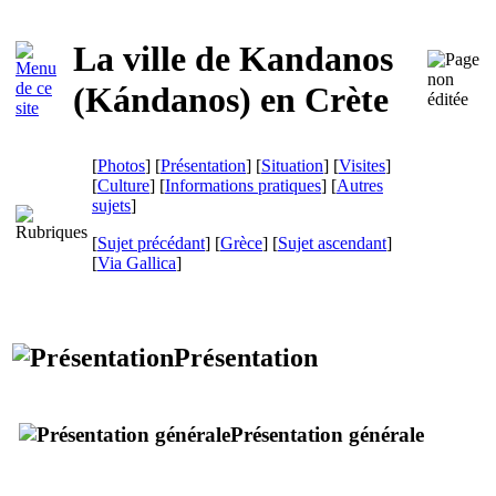
La ville de Kandanos
(
Kándanos
) en Crète
[
Photos
] [
Présentation
] [
Situation
] [
Visites
]
[
Culture
] [
Informations pratiques
] [
Autres
sujets
]
[
Sujet précédant
] [
Grèce
] [
Sujet ascendant
]
[
Via Gallica
]
Présentation
Présentation générale