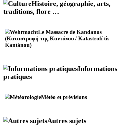
Histoire, géographie, arts,
traditions, flore …
Le Massacre de Kandanos
(
Καταστροφή της Καντάνου
/
Katastrofí tis
Kantánou
)
Informations
pratiques
Météo et prévisions
Autres sujets