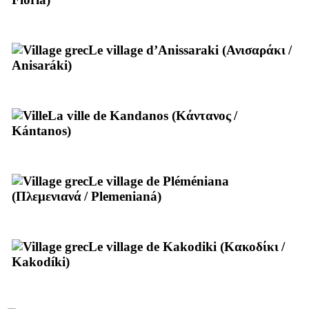
Le village d’Anissaraki (
Ανισαράκι
/
Anisaráki
)
La ville de Kandanos (
Κάντανος
/
Kántanos
)
Le village de Pléméniana
(
Πλεμενιανά
/
Plemenianá
)
Le village de Kakodiki (
Κακοδίκι
/
Kakodíki
)