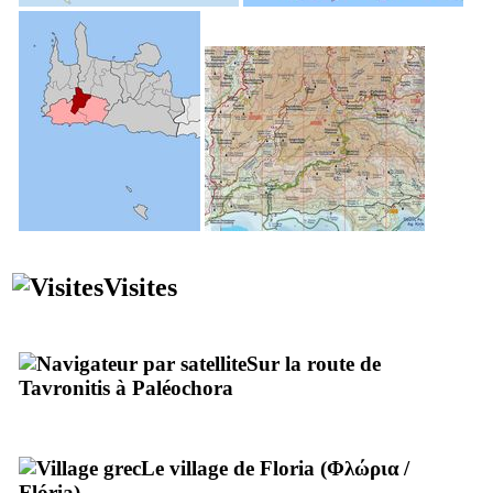
Visites
Sur la route de
Tavronitis à Paléochora
Le village de Floria (
Φλώρια
/
Flória
)