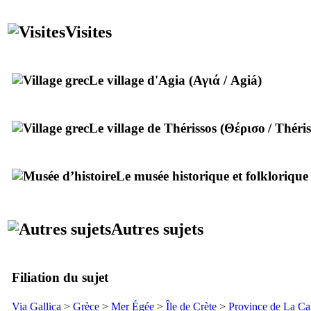
Visites
Le village d'Agia (
Αγιά
/
Agiá
)
Le village de Thérissos (
Θέρισο
/
Théri
Le musée historique et folklorique
Autres sujets
Filiation du sujet
Via Gallica
>
Grèce
>
Mer Égée
>
Île de Crète
>
Province de La Ca