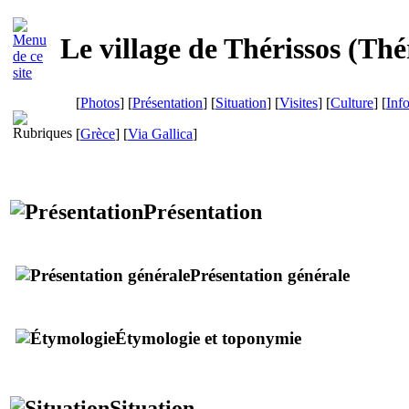
Le village de Thérissos (
Thé
[
Photos
] [
Présentation
] [
Situation
] [
Visites
] [
Culture
] [
Inf
[
Grèce
]
[
Via Gallica
]
Présentation
Présentation générale
Étymologie et toponymie
Situation