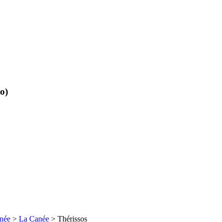
so
)
née
>
La Canée
> Thérissos