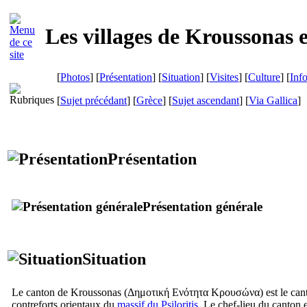
Les villages de Kroussonas e
[
Photos
] [
Présentation
] [
Situation
] [
Visites
] [
Culture
] [
Inf
[
Sujet précédant
] [
Grèce
] [
Sujet ascendant
]
[
Via Gallica
]
Présentation
Présentation générale
Situation
Le canton de Kroussonas (
Δημοτική Ενότητα Κρουσώνα
) est le ca
contreforts orientaux du
massif du Psiloritis
. Le chef-lieu du canton 