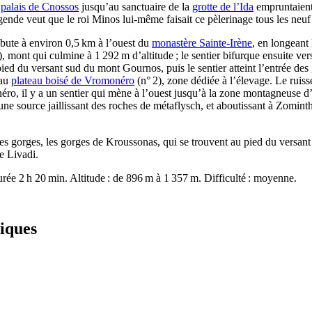
e
palais de Cnossos
jusqu’au sanctuaire de la
grotte de l’Ida
empruntaient
égende veut que le roi Minos lui-même faisait ce pèlerinage tous les neuf
ute à environ 0,5 km à l’ouest du
monastère Sainte-Irène
, en longeant
), mont qui culmine à 1 292 m d’altitude ; le sentier bifurque ensuite ve
pied du versant sud du mont Gournos, puis le sentier atteint l’entrée des 
 au
plateau boisé de Vromonéro
(n° 2), zone dédiée à l’élevage. Le ruiss
o, il y a un sentier qui mène à l’ouest jusqu’à la zone montagneuse d’
une source jaillissant des roches de métaflysch, et aboutissant à Zomint
s gorges, les gorges de Kroussonas, qui se trouvent au pied du versant no
e Livadi.
ée 2 h 20 min. Altitude : de 896 m à 1 357 m. Difficulté : moyenne.
iques