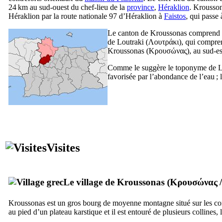
24 km au sud-ouest du chef-lieu de la
province
,
Héraklion
. Krousson
Héraklion par la route nationale 97 d’Héraklion à
Faistos
, qui passe 
Le canton de Kroussonas comprend q
de Loutraki (
Λουτράκι
), qui compren
Kroussonas (
Κρουσώνας
), au sud-
Comme le suggère le toponyme de Lout
favorisée par l’abondance de l’eau ; l
Visites
Le village de Kroussonas (
Κρουσώνας
Kroussonas est un gros bourg de moyenne montagne situé sur les co
au pied d’un plateau karstique et il est entouré de plusieurs collines, 