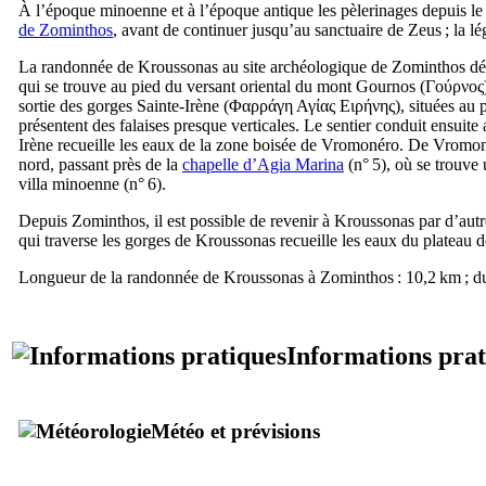
À l’époque minoenne et à l’époque antique les pèlerinages depuis l
de Zominthos
, avant de continuer jusqu’au sanctuaire de Zeus ; la l
La randonnée de Kroussonas au site archéologique de Zominthos déb
qui se trouve au pied du versant oriental du mont Gournos (
Γούρνος
sortie des gorges Sainte-Irène (
Φαρράγη Αγίας Ειρήνης
), situées au 
présentent des falaises presque verticales. Le sentier conduit ensuite
Irène recueille les eaux de la zone boisée de Vromonéro. De Vromonér
nord, passant près de la
chapelle d’Agia Marina
(n° 5), où se trouve 
villa minoenne (n° 6).
Depuis Zominthos, il est possible de revenir à Kroussonas par d’autre
qui traverse les gorges de Kroussonas recueille les eaux du plateau d
Longueur de la randonnée de Kroussonas à Zominthos : 10,2 km ; dur
Informations prat
Météo et prévisions