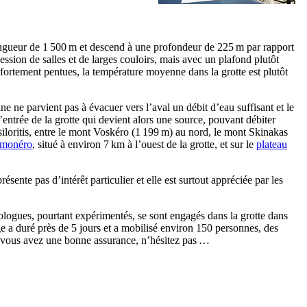
 longueur de 1 500 m et descend à une profondeur de 225 m par rapport
ession de salles et de larges couloirs, mais avec un plafond plutôt
s fortement pentues, la température moyenne dans la grotte est plutôt
aine ne parvient pas à évacuer vers l’aval un débit d’eau suffisant et le
’entrée de la grotte qui devient alors une source, pouvant débiter
 Psiloritis, entre le mont Voskéro (1 199 m) au nord, le mont Skinakas
omonéro
, situé à environ 7 km à l’ouest de la grotte, et sur le
plateau
ésente pas d’intérêt particulier et elle est surtout appréciée par les
logues, pourtant expérimentés, se sont engagés dans la grotte dans
tage a duré près de 5 jours et a mobilisé environ 150 personnes, des
si vous avez une bonne assurance, n’hésitez pas …