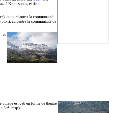
Gazi à Kroussonas, et depuis
ές
), au nord-ouest la communauté
τράκι
), au centre la communauté de
très
.
e village est bâti en forme de théâtre
ειβαδιώτης
).