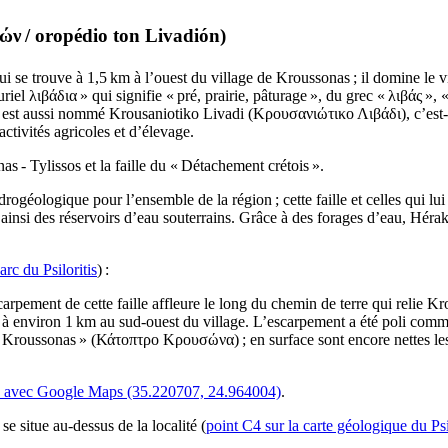
ιών
/
oropédio ton Livadión
)
, qui se trouve à 1,5 km à l’ouest du village de Kroussonas ; il domine 
luriel
λιβάδια
» qui signifie « pré, prairie, pâturage », du grec «
λιβάς
», «
u est aussi nommé Krousaniotiko Livadi (
Κρουσανιώτικο Λιβάδι
), c’es
activités agricoles et d’élevage.
nas - Tylissos et la faille du « Détachement crétois ».
ogéologique pour l’ensemble de la région ; cette faille et celles qui lu
ainsi des réservoirs d’eau souterrains. Grâce à des forages d’eau, Héra
rc du Psiloritis
) :
arpement de cette faille affleure le long du chemin de terre qui relie K
s à environ 1 km au sud-ouest du village. L’escarpement a été poli comm
 Kroussonas » (
Κάτοπτρο Κρουσώνα
) ; en surface sont encore nettes l
as avec Google Maps (35.220707, 24.964004)
.
e situe au-dessus de la localité (
point C4 sur la carte géologique du Psi