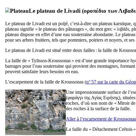
Le plateau de Livadi (
οροπέδιο των Λιβαδ
Le plateau de Livadi est un poljé, c’est-à-dire un plateau karstique
plateau signifie « le plateau des pâturages », du mot grec «
λιβάδι
, p
plateau dispose en effet d’une eau souterraine abondante. Le platea
pour ses arbres fruitiers, tels que pommiers, poiriers et noyers, et ses 
Le plateau de Livadi est situé entre deux failles : la faille de Krousso
La faille de « Tylissos-Kroussonas » est d’une grande importance hydr
barrages pour l’eau souterraine qui provient des montagnes, formant 
peuvent satisfaire leurs besoins en eau.
L’escarpement de la faille de Kroussonas (
n° 57 sur la carte du Géopa
Une impressionnante surface de l’esc
(
φαράγγι της Αγίας Ειρήνης
), située
roches, d’où son nom de « Miroir de
des roches à la surface de la faille.
Aller à l’escarpement de Krousson
La faille du « Détachement Crétois » s