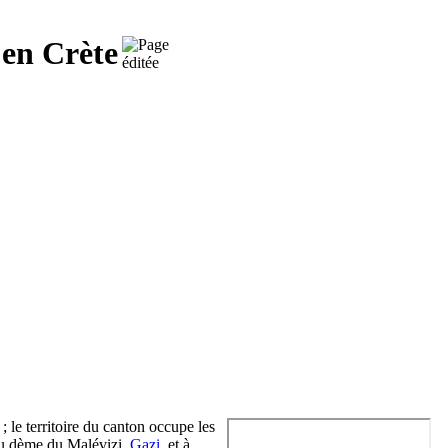
 en Crète
) ; le territoire du canton occupe les
du dème du Malévizi,
Gazi
, et à