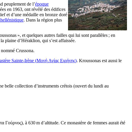
and peuplement de l’
époque
nées en 1963, ont révélé des édifices
lief et d’une médaille en bronze doré
hellénistique
. Dans la région plus
ussonas », et quelques autres failles qui lui sont parallèles ; en
la plaine d’Héraklion, qui s’est affaissée.
ait nommé
Crussona
.
stère Sainte-Irène (
Μονή Αγίας Ειρήνης
)
. Kroussonas est aussi le
ne belle collection d’instruments crétois (ouvert du lundi au
τα Γούρνος
), à 630 m d’altitude. Ce monastère de femmes aurait été