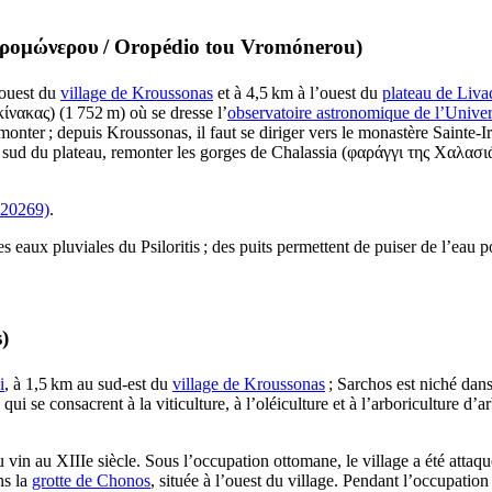
Βρομώνερου
/
Oropédio tou Vromónerou
)
’ouest du
village de Kroussonas
et à 4,5 km à l’ouest du
plateau de Liva
κίνακας
) (1 752 m) où se dresse l’
observatoire astronomique de l’Univer
ter ; depuis Kroussonas, il faut se diriger vers le monastère Sainte-Ir
 sud du plateau, remonter les gorges de Chalassia (
φαράγγι της Χαλασι
920269)
.
les eaux pluviales du Psiloritis ; des puits permettent de puiser de l’eau p
s
)
i
, à 1,5 km au sud-est du
village de Kroussonas
; Sarchos est niché dan
 se consacrent à la viticulture, à l’oléiculture et à l’arboriculture d’arbr
du vin au
XIIIe
siècle. Sous l’occupation ottomane, le village a été attaqu
ns la
grotte de Chonos
, située à l’ouest du village. Pendant l’occupatio