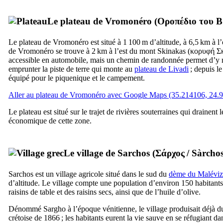
Le plateau de Vromonéro (
Οροπέδιο του 
Le plateau de Vromonéro est situé à 1 100 m d’altitude, à 6,5 km à l
de Vromonéro se trouve à 2 km à l’est du mont Skinakas (
κορυφή Σ
accessible en automobile, mais un chemin de randonnée permet d’y mon
emprunter la piste de terre qui monte au
plateau de Livadi
; depuis le
équipé pour le piquenique et le campement.
Aller au plateau de Vromonéro avec Google Maps (35.214106, 24.
Le plateau est situé sur le trajet de rivières souterraines qui drainent 
économique de cette zone.
Le village de Sarchos (
Σάρχος
/
Sàrcho
Sarchos est un village agricole situé dans le sud du
dème du Maléviz
d’altitude. Le village compte une population d’environ 150 habitants qui
raisins de table et des raisins secs, ainsi que de l’huile d’olive.
Dénommé
Sargho
à l’époque vénitienne, le village produisait déjà 
crétoise de 1866 ; les habitants eurent la vie sauve en se réfugiant da