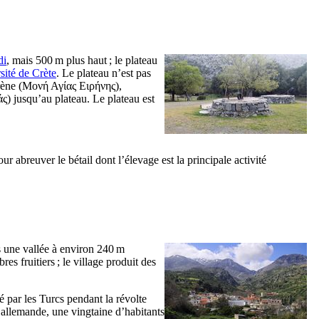
di
, mais 500 m plus haut ; le plateau
sité de Crète
. Le plateau n’est pas
ène (
Μονή Αγίας Ειρήνης
),
άς
) jusqu’au plateau. Le plateau est
our abreuver le bétail dont l’élevage est la principale activité
s une vallée à environ 240 m
es fruitiers ; le village produit des
é par les Turcs pendant la révolte
n allemande, une vingtaine d’habitants