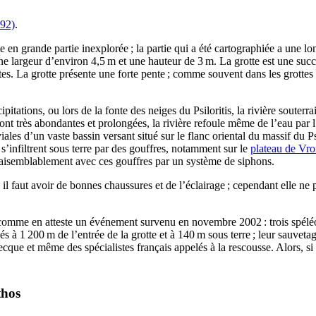
092)
.
te en grande partie inexplorée ; la partie qui a été cartographiée a une
 une largeur d’environ 4,5 m et une hauteur de 3 m. La grotte est une succ
ites. La grotte présente une forte pente ; comme souvent dans les grotte
ipitations, ou lors de la fonte des neiges du Psiloritis, la rivière souterr
ont très abondantes et prolongées, la rivière refoule même de l’eau par l
viales d’un vaste bassin versant situé sur le flanc oriental du massif du
s’infiltrent sous terre par des gouffres, notamment sur le
plateau de Vr
vraisemblablement avec ces gouffres par un système de siphons.
il faut avoir de bonnes chaussures et de l’éclairage ; cependant elle ne pr
 comme en atteste un événement survenu en novembre 2002 : trois spéléo
égés à 1 200 m de l’entrée de la grotte et à 140 m sous terre ; leur sauve
cque et même des spécialistes français appelés à la rescousse. Alors, 
thos