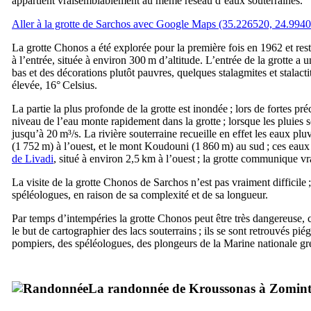
appartient vraisemblablement au même réseau d’eaux souterraines.
Aller à la grotte de Sarchos avec Google Maps (35.226520, 24.994
La grotte Chonos a été explorée pour la première fois en 1962 et res
à l’entrée, située à environ 300 m d’altitude. L’entrée de la grotte a
bas et des décorations plutôt pauvres, quelques stalagmites et stalact
élevée, 16° Celsius.
La partie la plus profonde de la grotte est inondée ; lors de fortes préc
niveau de l’eau monte rapidement dans la grotte ; lorsque les pluies s
jusqu’à 20 m³/s. La rivière souterraine recueille en effet les eaux plu
(1 752 m) à l’ouest, et le mont Koudouni (1 860 m) au sud ; ces eaux 
de Livadi
, situé à environ 2,5 km à l’ouest ; la grotte communique 
La visite de la grotte Chonos de Sarchos n’est pas vraiment difficile ; 
spéléologues, en raison de sa complexité et de sa longueur.
Par temps d’intempéries la grotte Chonos peut être très dangereuse,
le but de cartographier des lacs souterrains ; ils se sont retrouvés pi
pompiers, des spéléologues, des plongeurs de la Marine nationale gre
La randonnée de Kroussonas à Zomin