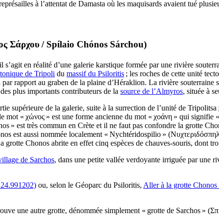
eprésailles à l’attentat de Damasta où les maquisards avaient tué plusie
ος Σάρχου
/
Spílaio Chónos Sárchou
)
 s’agit en réalité d’une galerie karstique formée par une rivière souterrai
ctonique de Tripoli
du
massif du Psiloritis
; les roches de cette unité tec
 par rapport au graben de la plaine d’Héraklion. La rivière souterraine s
n des plus importants contributeurs de la
source de l’Almyros
, située à 
ie supérieure de la galerie, suite à la surrection de l’unité de Tripolits
 le mot «
χ
ώνος
» est une forme ancienne du mot «
χοάνη
» qui signifie 
s » est très commun en Crète et il ne faut pas confondre la grotte Ch
onos est aussi nommée localement « Nychtéridospilio » (
Νυχτεριδόσπηλ
a grotte Chonos abrite en effet cinq espèces de chauves-souris, dont troi
village de Sarchos
, dans une petite vallée verdoyante irriguée par une riv
 24.991202)
ou, selon le Géoparc du Psiloritis,
Aller à la grotte Chono
rouve une autre grotte, dénommée simplement « grotte de Sarchos » (
Σπ