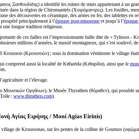
φανος Ξανθουδιδης
) a identifié les ruines de murs appartenant à un gr
 située dans la région de Chiromantrès (
Χοιρόμαντρες
). Les fouilles, me
base des découvertes en céramique, des armes en fer, des tablettes en re
 prospéré principalement à l’
époque post-minoenne
et jusqu’à l’
époque 
t une longue tradition religieuse.
rtante de ces failles est l’impressionnante faille dite de « Tylissos - Kro
 plusieurs millions d’années, le massif montagneux, qui s’est soulevé, de 
40 Krousson (
Κρουσσών
) ; sous la domination vénitienne le village ét
i comprend aussi la localité de Kitharida (
Κιθαρίδα
), ainsi que le
mona
nts.
’agriculture et l’élevage.
ο Μουσικών Οργάνων
), le Musée Thyrathen (
θύραθεν
), qui possède u
 Toile :
www.thirathen.com
).
ονή Αγίας Ειρήνης
/
Moní Agías Eirínis
)
village de Kroussonas, sur les pentes de la colline de Gournos (
υψώμα