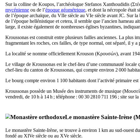
Sur la colline de Koupos, l’archéologue Stefanos Xanthoudidis (
Στέ
mycénienne
ou de l’
époque géométrique
, et dont la nécropole était
de l’époque archaïque, du
VIIe
siècle au
VIe
siècle avant JC. Sur la 
de l’époque hellénistique et cetera, il semble que l’ancien hameau ait
large, il existe également de nombreuses églises byzantines, indiquan
Kroussonas est construit entre plusieurs failles anciennes. La plus impo
fragmentant les roches, ces failles, de type normal, ont séparé, il y a
La localité se nomme officiellement Krouson (
Κρουσών
), avant 19
Le village de Kroussonas est le chef-lieu d’une communauté locale qu
chef-lieu du canton de Kroussonas, qui compte environ 2 000 habita
Le bourg compte environ 1 100 habitants dont l’activité primaire est l
Kroussonas possède un Musée des instruments de musique (
Μουσεί
vendredi, de 10 h à 14 h ; téléphone : 00 30 2810 711 196 ; site sur la
Le monastère Sainte-Irène (
Μ
Le monastère Sainte-Irène, se trouve à environ 1 km au sud-ouest du 
fondé au
XIVe
siècle ou au
XVe
siècle.