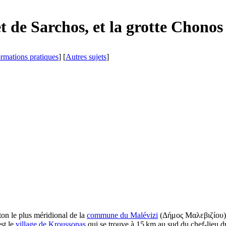
t de Sarchos, et la grotte Chonos
ormations pratiques
] [
Autres sujets
]
nton le plus méridional de la
commune du Malévizi
(
Δήμος Μαλεβιζίου
est le
village de Kroussonas
qui se trouve à 15 km au sud du chef-lieu 