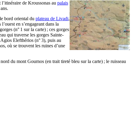
 l’itinéraire de Kroussonas au
palais
 ans.
 le bord oriental du
plateau de Livadi
,
rs l’ouest en s’engageant dans la
gorges (n° 1 sur la carte) ; ces gorges
eau qui traverse les gorges Sainte-
Agios Elefthérios (n° 3), puis au
hos, où se trouvent les ruines d’une
rd du mont Gournos (en trait tireté bleu sur la carte) ; le ruisseau