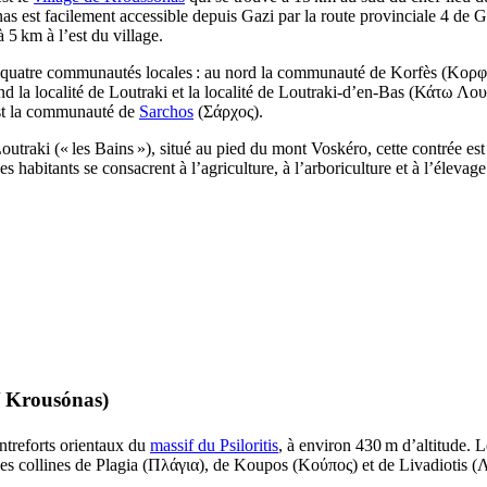
as est facilement accessible depuis Gazi par la route provinciale 4 de 
à 5 km à l’est du village.
uatre communautés locales : au nord la communauté de Korfès (
Κορφ
d la localité de Loutraki et la localité de Loutraki-d’en-Bas (
Κάτω Λου
est la communauté de
Sarchos
(
Σάρχος
).
raki (« les Bains »), situé au pied du mont Voskéro, cette contrée est 
es habitants se consacrent à l’agriculture, à l’arboriculture et à l’élevage
/
Krousónas
)
ntreforts orientaux du
massif du Psiloritis
, à environ 430 m d’altitude. L
les collines de Plagia (
Πλάγια
), de Koupos (
Κούπος
) et de Livadiotis (
Λ