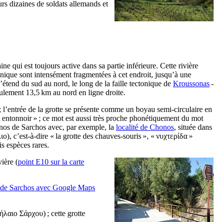
urs dizaines de soldats allemands et
ne qui est toujours active dans sa partie inférieure. Cette rivière
tonique sont intensément fragmentées à cet endroit, jusqu’à une
’étend du sud au nord, le long de la faille tectonique de
Kroussonas
-
seulement 13,5 km au nord en ligne droite.
a ; l’entrée de la grotte se présente comme un boyau semi-circulaire en
« entonnoir » ; ce mot est aussi très proche phonétiquement du mot
onos de Sarchos avec, par exemple, la
localité de Chonos
, située dans
ιο
), c’est-à-dire « la grotte des chauves-souris », «
ν
υχτερίδα
»
s espèces rares.
ière (
point E10 sur la carte
s de Sarchos avec Google Maps
ήλαιο Σάρχου
) ; cette grotte