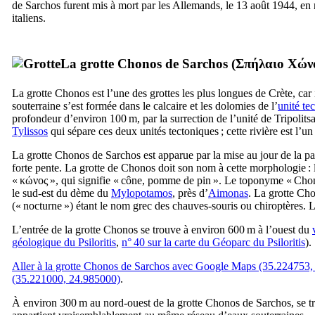
de Sarchos furent mis à mort par les Allemands, le 13 août 1944, en r
italiens.
La grotte Chonos de Sarchos (
Σπήλαιο Χών
La grotte Chonos est l’une des grottes les plus longues de Crète, car il
souterraine s’est formée dans le calcaire et les dolomies de l’
unité te
profondeur d’environ 100 m, par la surrection de l’unité de Tripolitsa
Tylissos
qui sépare ces deux unités tectoniques ; cette rivière est l’u
La grotte Chonos de Sarchos est apparue par la mise au jour de la part
forte pente. La grotte de Chonos doit son nom à cette morphologie :
«
κώνος
», qui signifie « cône, pomme de pin ». Le toponyme « Chono
le sud-est du dème du
Mylopotamos
, près d’
Aimonas
. La grotte Ch
(« nocturne ») étant le nom grec des chauves-souris ou chiroptères. L
L’entrée de la grotte Chonos se trouve à environ 600 m à l’ouest du
géologique du Psiloritis
,
n° 40 sur la carte du Géoparc du Psiloritis
).
Aller à la grotte Chonos de Sarchos avec Google Maps (35.224753,
(35.221000, 24.985000)
.
À environ 300 m au nord-ouest de la grotte Chonos de Sarchos, se t