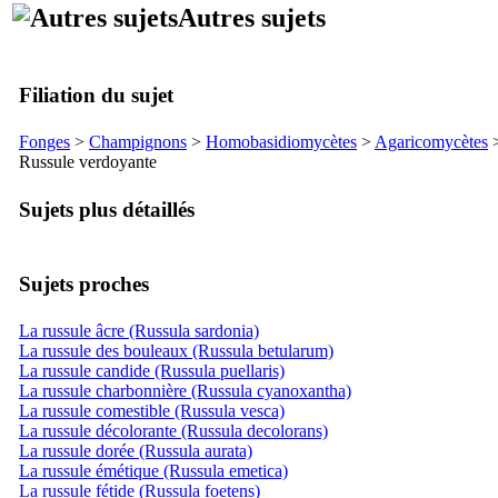
Autres sujets
Filiation du sujet
Fonges
>
Champignons
>
Homobasidiomycètes
>
Agaricomycètes
Russule verdoyante
Sujets plus détaillés
Sujets proches
La russule âcre (Russula sardonia)
La russule des bouleaux (Russula betularum)
La russule candide (Russula puellaris)
La russule charbonnière (Russula cyanoxantha)
La russule comestible (Russula vesca)
La russule décolorante (Russula decolorans)
La russule dorée (Russula aurata)
La russule émétique (Russula emetica)
La russule fétide (Russula foetens)