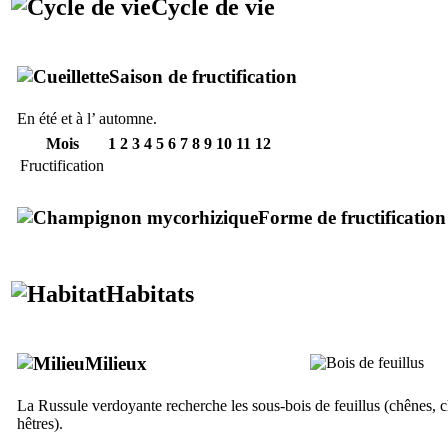
Cycle de vie
Saison de fructification
En été et à l’ automne.
Mois
1
2
3
4
5
6
7
8
9
10
11
12
Fructification
Forme de fructification
Habitats
Milieux
La Russule verdoyante recherche les sous-bois de feuillus (chênes, c
hêtres).