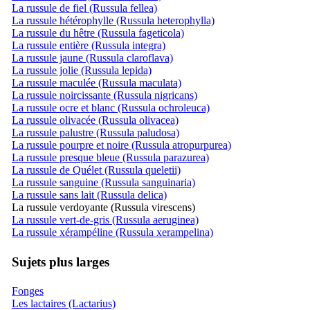
La russule de fiel (Russula fellea)
La russule hétérophylle (Russula heterophylla)
La russule du hêtre (Russula fageticola)
La russule entière (Russula integra)
La russule jaune (Russula claroflava)
La russule jolie (Russula lepida)
La russule maculée (Russula maculata)
La russule noircissante (Russula nigricans)
La russule ocre et blanc (Russula ochroleuca)
La russule olivacée (Russula olivacea)
La russule palustre (Russula paludosa)
La russule pourpre et noire (Russula atropurpurea)
La russule presque bleue (Russula parazurea)
La russule de Quélet (Russula queletii)
La russule sanguine (Russula sanguinaria)
La russule sans lait (Russula delica)
La russule verdoyante (Russula virescens)
La russule vert-de-gris (Russula aeruginea)
La russule xérampéline (Russula xerampelina)
Sujets plus larges
Fonges
Les lactaires (Lactarius)