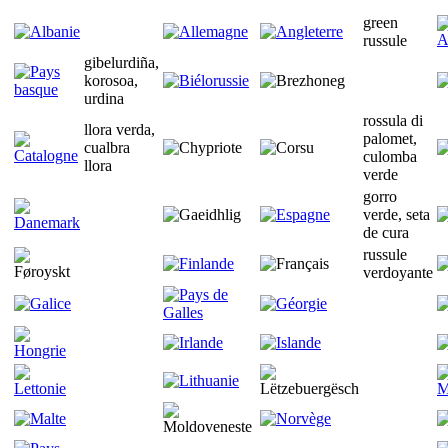
green
russule
gibelurdiña,
korosoa,
urdina
rossula di
llora verda,
palomet,
cualbra
culomba
llora
verde
gorro
verde, seta
de cura
russule
verdoyante