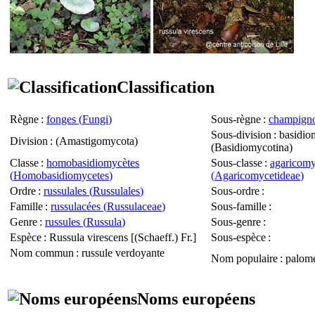
Classification
Règne
:
fonges (
Fungi
)
Sous-règne
:
champigno
Sous-division
: basidio
Division
: (
Amastigomycota
)
(
Basidiomycotina
)
Classe
:
homobasidiomycètes
Sous-classe
:
agaricomy
(
Homobasidiomycetes
)
(
Agaricomycetideae
)
Ordre
:
russulales (
Russulales
)
Sous-ordre
:
Famille
:
russulacées (
Russulaceae
)
Sous-famille
:
Genre
:
russules (
Russula
)
Sous-genre
:
Espèce
:
Russula virescens
[(Schaeff.) Fr.]
Sous-espèce
:
Nom commun
: russule verdoyante
Nom populaire
: palome
Noms européens