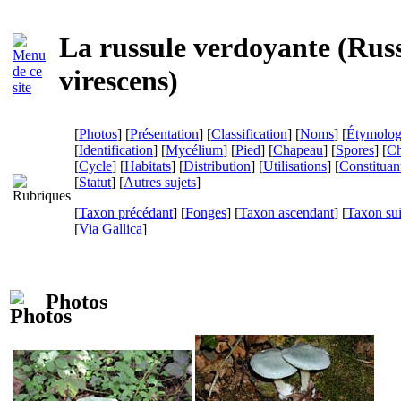
La russule verdoyante (
Rus
virescens
)
[
Photos
] [
Présentation
] [
Classification
] [
Noms
] [
Étymolog
[
Identification
] [
Mycélium
] [
Pied
] [
Chapeau
] [
Spores
] [
Ch
[
Cycle
] [
Habitats
] [
Distribution
] [
Utilisations
] [
Constituan
[
Statut
] [
Autres sujets
]
[
Taxon précédant
] [
Fonges
] [
Taxon ascendant
] [
Taxon su
[
Via Gallica
]
Photos