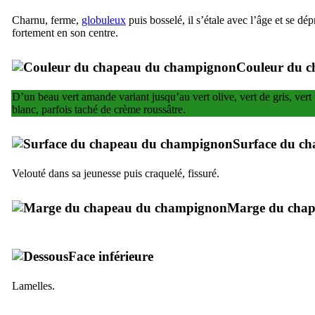
Charnu, ferme,
globuleux
puis bosselé, il s’étale avec l’âge et se dé
fortement en son centre.
Couleur du c
D’un beau vert amande variant jusqu’au vert olive, vert de gris, vert
blanc, parfois taché de crème roussâtre.
Surface du c
Velouté dans sa jeunesse puis craquelé, fissuré.
Marge du cha
Face inférieure
Lamelles.