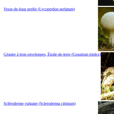
Vesse-de-loup perlée (
Lycoperdon perlatum
)
Géaster à trois enveloppes, Étoile-de-terre (
Geastrum triplex
)
Scléroderme vulgaire (
Scleroderma citrinum
)