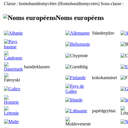
Classe
: homobasidiomycètes (
Homobasidiomycetes
)
Sous-classe
:
Noms européens
Ständerpilze
basidieklassen
kokokantaiset
papėdgrybiai