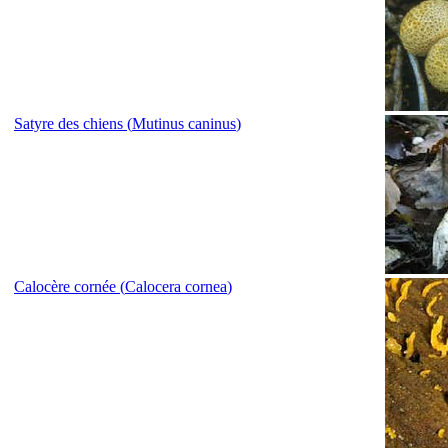
Satyre des chiens (
Mutinus caninus
)
Calocère cornée (
Calocera cornea
)