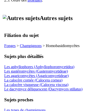
2.5. Ordre des
Bolétales
.
Autres sujets
Filiation du sujet
Fonges
>
Champignons
> Homobasidiomycètes
Sujets plus détaillés
Les aphyllophores (Aphyllophoromycetidea)
Les gastéromycètes (Gasteromycetideae)
Les agaricomycètes (Agaricomycetideae)
La calocère cornée (Calocera cornea)
La calocère visqueuse (Calocera viscosa)
Le dacrymyce déliquescent (Dacrymyces stillatus)
Sujets proches
Les types de champignons