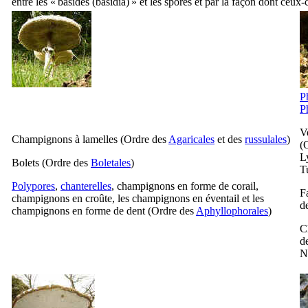
entre les « basides (
basidia
) » et les spores et par la façon dont ceux-c
P
P
V
Champignons à lamelles (Ordre des
Agaricales
et des
russulales
)
(
L
Bolets (Ordre des
Boletales
)
T
Polypores
,
chanterelles
, champignons en forme de corail,
F
champignons en croûte, les champignons en éventail et les
d
champignons en forme de dent (Ordre des
Aphyllophorales
)
C
d
N