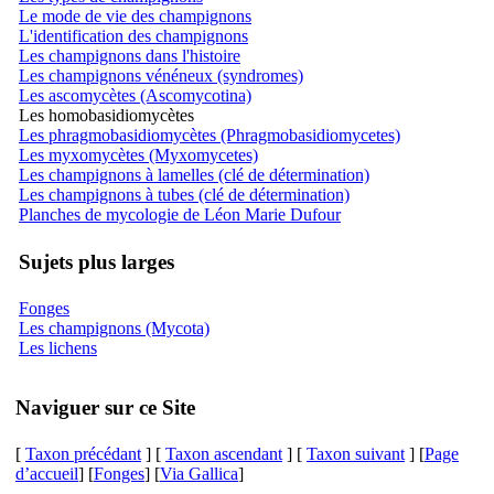
Le mode de vie des champignons
L'identification des champignons
Les champignons dans l'histoire
Les champignons vénéneux (syndromes)
Les ascomycètes (Ascomycotina)
Les homobasidiomycètes
Les phragmobasidiomycètes (Phragmobasidiomycetes)
Les myxomycètes (Myxomycetes)
Les champignons à lamelles (clé de détermination)
Les champignons à tubes (clé de détermination)
Planches de mycologie de Léon Marie Dufour
Sujets plus larges
Fonges
Les champignons (Mycota)
Les lichens
Naviguer sur ce Site
[
Taxon précédant
] [
Taxon ascendant
] [
Taxon suivant
] [
Page
d’accueil
] [
Fonges
] [
Via Gallica
]