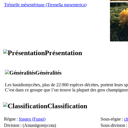
Trémelle mésentérique (
Tremella mesenterica
)
Présentation
Généralités
Les basidiomycètes, plus de 22 000 espèces décrites, portent leurs spor
C’est dans ce groupe que l’on trouve la plupart des gros champigno
Classification
Règne
:
fonges (
Fungi
)
Sous-règne
:
c
Division
: (
Amastigomycota
)
Sous-division
: