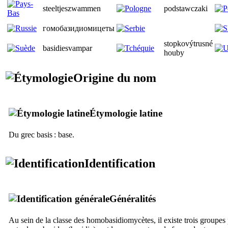
steeltjeszwammen
podstawczaki
гомобазидиомицеты
stopkovýtrusné
basidiesvampar
houby
Origine du nom
Étymologie latine
Du grec
basis
: base.
Identification
Généralités
Au sein de la classe des homobasidiomycètes, il existe trois groupes 