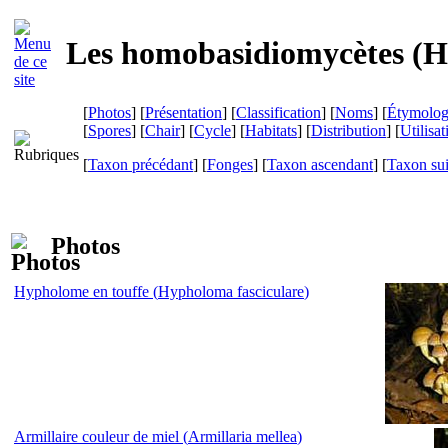
Les homobasidiomycètes (
H
[
Photos
] [
Présentation
] [
Classification
] [
Noms
] [
Étymolog
[
Spores
] [
Chair
] [
Cycle
] [
Habitats
] [
Distribution
] [
Utilisat
[
Taxon précédant
] [
Fonges
] [
Taxon ascendant
] [
Taxon su
Photos
Hypholome en touffe (
Hypholoma fasciculare
)
Armillaire couleur de miel (
Armillaria mellea
)