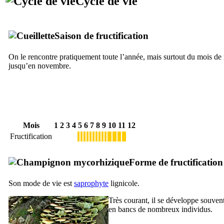
Cycle de vie
Saison de fructification
On le rencontre pratiquement toute l’année, mais surtout du mois de 
jusqu’en novembre.
Mois
1
2
3
4
5
6
7
8
9
10
11
12
Fructification
Forme de fructification
Son mode de vie est
saprophyte
lignicole.
Très courant, il se développe souven
en bancs de nombreux individus.