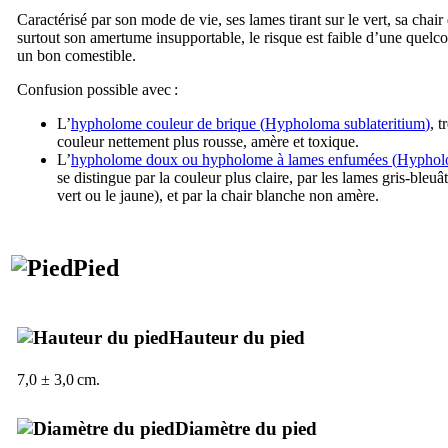
Caractérisé par son mode de vie, ses lames tirant sur le vert, sa chair
surtout son amertume insupportable, le risque est faible d’une quel
un bon comestible.
Confusion possible avec :
L’
hypholome couleur de brique (
Hypholoma sublateritium
)
, 
couleur nettement plus rousse, amère et toxique.
L’
hypholome doux ou hypholome à lames enfumées (
Hyphol
se distingue par la couleur plus claire, par les lames gris-bleuât
vert ou le jaune), et par la chair blanche non amère.
Pied
Hauteur du pied
7,0 ± 3,0 cm.
Diamètre du pied