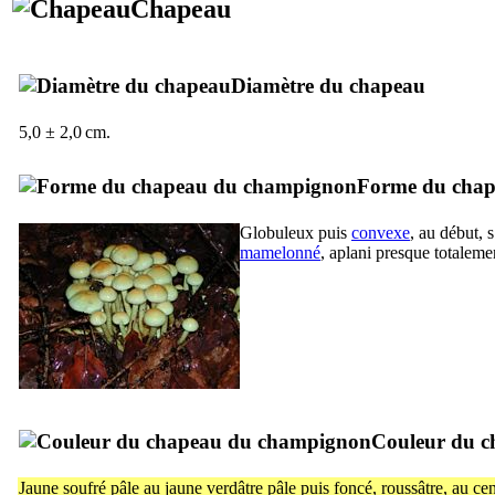
Chapeau
Diamètre du chapeau
5,0 ± 2,0 cm.
Forme du cha
Globuleux puis
convexe
, au début, 
mamelonné
, aplani presque totaleme
Couleur du c
Jaune soufré pâle au jaune verdâtre pâle puis foncé, roussâtre, au cen