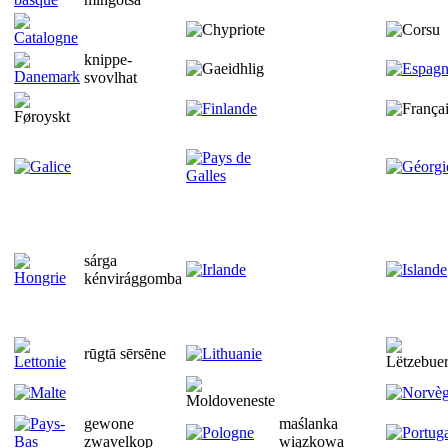
knippe-
svovlhat
sárga
kénvirággomba
rūgtā sērsēne
gewone
maślanka
zwavelkop
wiązkowa