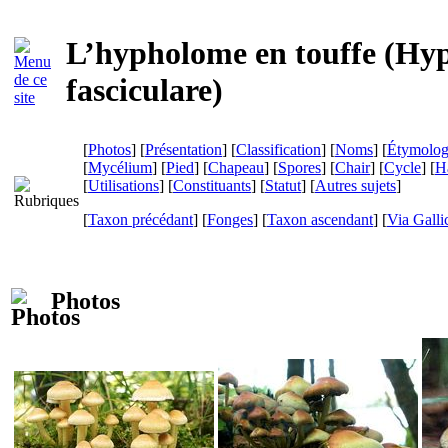
L’hypholome en touffe (
Hy
fasciculare
)
[
Photos
] [
Présentation
] [
Classification
] [
Noms
] [
Étymolog
[
Mycélium
] [
Pied
] [
Chapeau
] [
Spores
] [
Chair
] [
Cycle
] [
Ha
[
Utilisations
] [
Constituants
] [
Statut
] [
Autres sujets
]
[
Taxon précédant
] [
Fonges
] [
Taxon ascendant
]
[
Via Galli
Photos