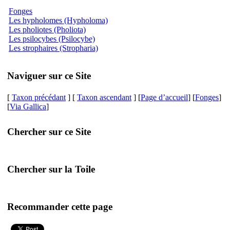
Fonges
Les hypholomes (Hypholoma)
Les pholiotes (Pholiota)
Les psilocybes (Psilocybe)
Les strophaires (Stropharia)
Naviguer sur ce Site
[
Taxon précédant
] [
Taxon ascendant
] [
Page d’accueil
] [
Fonges
]
[
Via Gallica
]
Chercher sur ce Site
Chercher sur la Toile
Recommander cette page