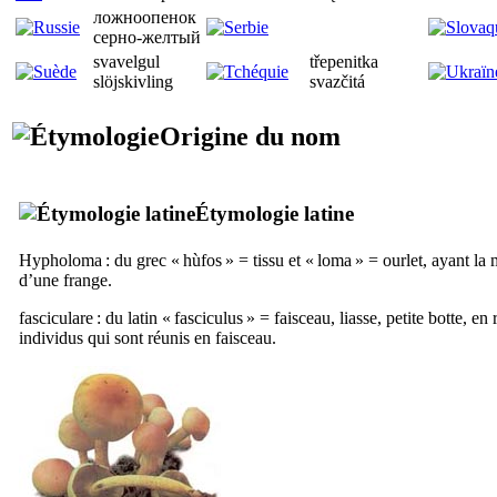
ложноопенок
серно-желтый
svavelgul
třepenitka
slöjskivling
svazčitá
Origine du nom
Étymologie latine
Hypholoma
: du grec «
hùfos
» = tissu et «
loma
» = ourlet, ayant la
d’une frange.
fasciculare
: du latin «
fasciculus
» = faisceau, liasse, petite botte, en
individus qui sont réunis en faisceau.