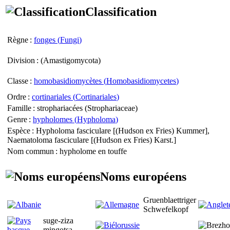
Classification
Règne
:
fonges (
Fungi
)
Division
: (
Amastigomycota
)
Classe
:
homobasidiomycètes (
Homobasidiomycetes
)
Ordre
:
cortinariales (
Cortinariales
)
Famille
: strophariacées (
Strophariaceae
)
Genre
:
hypholomes (
Hypholoma
)
Espèce
:
Hypholoma fasciculare
[(Hudson ex Fries) Kummer],
Naematoloma fasciculare
[(Hudson ex Fries) Karst.]
Nom commun
: hypholome en touffe
Noms européens
Gruenblaettriger
Schwefelkopf
suge-ziza
mingotsa