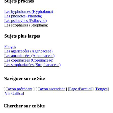
Sujets proches
Les hypholomes (Hypholoma)
Les pholiotes (Pholiota)
Les psilocybes (Psilocybe)
Les strophaires (Stropharia)
Sujets plus larges
Fonges
Les agaricacées (Agaricaceae)
Les amanitacées (Amanitaceae)
Les coprinacées (Coprinaceae)
Les strophariacées (Strophariaceae)
Naviguer sur ce Site
[
Taxon précédant
] [
Taxon ascendant
] [
Page d’accueil
] [
Fonges
]
[
Via Gallica
]
Chercher sur ce Site