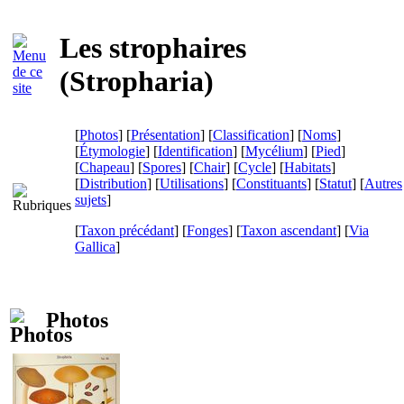
Les strophaires
(
Stropharia
)
[
Photos
] [
Présentation
] [
Classification
] [
Noms
]
[
Étymologie
] [
Identification
] [
Mycélium
] [
Pied
]
[
Chapeau
] [
Spores
] [
Chair
] [
Cycle
] [
Habitats
]
[
Distribution
] [
Utilisations
] [
Constituants
] [
Statut
] [
Autres
sujets
]
[
Taxon précédant
] [
Fonges
] [
Taxon ascendant
]
[
Via
Gallica
]
Photos