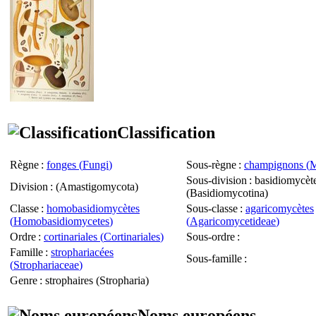
Classification
Règne
:
fonges (
Fungi
)
Sous-règne
:
champignons (
M
Sous-division
: basidiomycèt
Division
: (
Amastigomycota
)
(
Basidiomycotina
)
Classe
:
homobasidiomycètes
Sous-classe
:
agaricomycètes
(
Homobasidiomycetes
)
(
Agaricomycetideae
)
Ordre
:
cortinariales (
Cortinariales
)
Sous-ordre
:
Famille
:
strophariacées
Sous-famille
:
(
Strophariaceae
)
Genre
: strophaires (
Stropharia
)
Noms européens