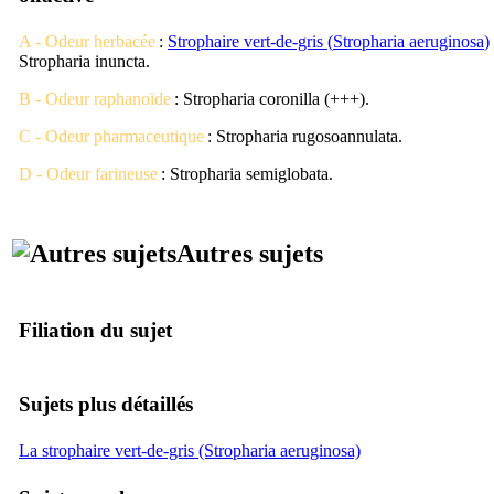
A - Odeur herbacée
:
Strophaire vert-de-gris (
Stropharia aeruginosa
)
Stropharia inuncta
.
B - Odeur raphanoïde
:
Stropharia coronilla
(+++).
C - Odeur pharmaceutique
:
Stropharia rugosoannulata
.
D - Odeur farineuse
:
Stropharia semiglobata
.
Autres sujets
Filiation du sujet
Sujets plus détaillés
La strophaire vert-de-gris (Stropharia aeruginosa)