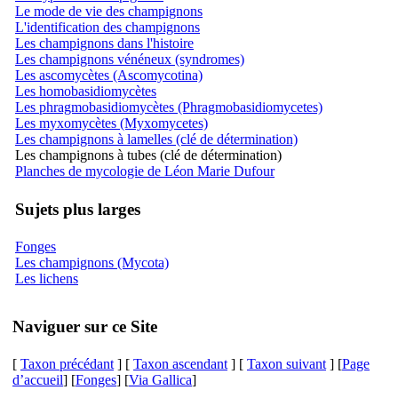
Le mode de vie des champignons
L'identification des champignons
Les champignons dans l'histoire
Les champignons vénéneux (syndromes)
Les ascomycètes (Ascomycotina)
Les homobasidiomycètes
Les phragmobasidiomycètes (Phragmobasidiomycetes)
Les myxomycètes (Myxomycetes)
Les champignons à lamelles (clé de détermination)
Les champignons à tubes (clé de détermination)
Planches de mycologie de Léon Marie Dufour
Sujets plus larges
Fonges
Les champignons (Mycota)
Les lichens
Naviguer sur ce Site
[
Taxon précédant
] [
Taxon ascendant
] [
Taxon suivant
] [
Page
d’accueil
] [
Fonges
] [
Via Gallica
]