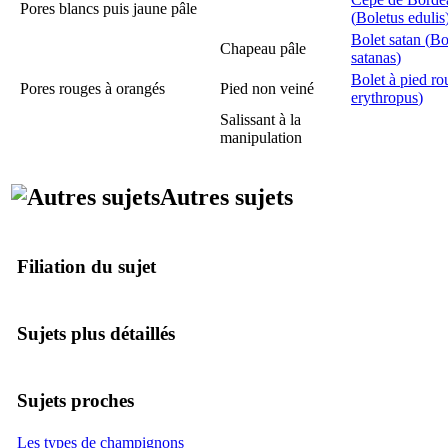
Pores blancs puis jaune pâle
(
Boletus edulis
Bolet satan (
Bo
Chapeau pâle
satanas
)
Bolet à pied ro
Pores rouges à orangés
Pied non veiné
erythropus
)
Salissant à la
manipulation
Autres sujets
Filiation du sujet
Sujets plus détaillés
Sujets proches
Les types de champignons