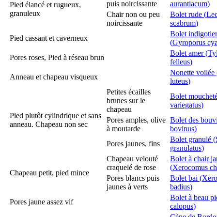
puis noircissante
aurantiacum
)
Pied élancé et rugueux,
granuleux
Chair non ou peu
Bolet rude (
Le
noircissante
scabrum
)
Bolet indigotie
Pied cassant et caverneux
(
Gyroporus cy
Bolet amer (
Ty
Pores roses, Pied à réseau brun
felleus
)
Nonette voilée 
Anneau et chapeau visqueux
luteus
)
Petites écailles
Bolet moucheté
brunes sur le
variegatus
)
chapeau
Pied plutôt cylindrique et sans
Pores amples, olive
Bolet des bouvi
anneau. Chapeau non sec
à moutarde
bovinus
)
Bolet granulé (
Pores jaunes, fins
granulatus
)
Chapeau velouté
Bolet à chair j
craquelé de rose
(
Xerocomus ch
Chapeau petit, pied mince
Pores blancs puis
Bolet bai (
Xer
jaunes à verts
badius
)
Bolet à beau pi
Pores jaune assez vif
calopus
)
Cèpe de Borde