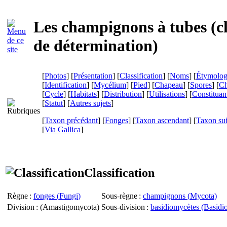
Les champignons à tubes (c
de détermination)
[
Photos
] [
Présentation
] [
Classification
] [
Noms
] [
Étymolog
[
Identification
] [
Mycélium
] [
Pied
] [
Chapeau
] [
Spores
] [
Ch
[
Cycle
] [
Habitats
] [
Distribution
] [
Utilisations
] [
Constituan
[
Statut
] [
Autres sujets
]
[
Taxon précédant
] [
Fonges
] [
Taxon ascendant
] [
Taxon su
[
Via Gallica
]
Classification
Règne
:
fonges (
Fungi
)
Sous-règne
:
champignons (
Mycota
)
Division
: (
Amastigomycota
)
Sous-division
:
basidiomycètes (
Basidi