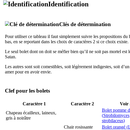
Identification
Clés de détermination
Pour utiliser ce tableau il faut simplement suivre les propositions du 
bas, en se reportant dans les choix de caractères 2 si ce choix existe.
Le seul bolet dont on doit se méfier bien qu’il ne soit pas mortel est 
Satan.
Les autres sont soit comestibles, soit légèrement indigestes, soit d’un
amer pour en avoir envie.
Clef pour les bolets
Caractère 1
Caractère 2
Voir
Bolet pomme d
Chapeau écailleux, laineux,
(
Strobilomyces
gris à noirâtre
strobilaceus
)
Chair rosissante
Bolet orangé (