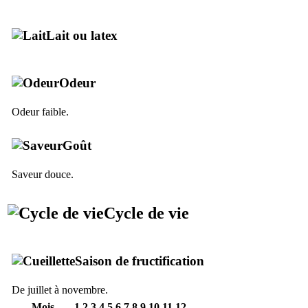
Lait ou latex
Odeur
Odeur faible.
Goût
Saveur douce.
Cycle de vie
Saison de fructification
De juillet à novembre.
Mois
1
2
3
4
5
6
7
8
9
10
11
12