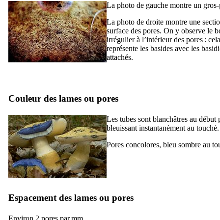
La photo de gauche montre un gros-pl
La photo de droite montre une sectio
surface des pores. On y observe le b
irrégulier à l’intérieur des pores : cel
représente les basides avec les basid
attachés.
Couleur des lames ou pores
Les tubes sont blanchâtres au début 
bleuissant instantanément au touché.
Pores concolores, bleu sombre au to
Espacement des lames ou pores
Environ 2 pores par mm.