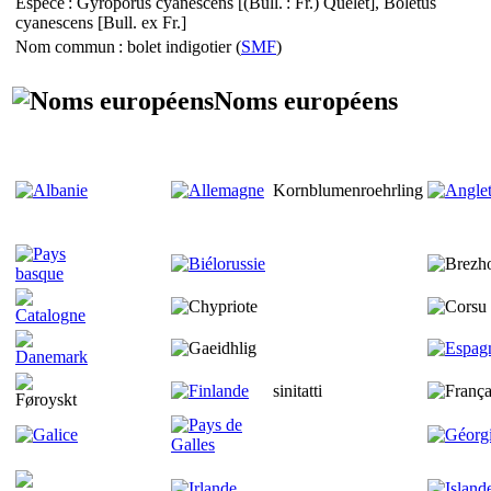
Espèce
:
Gyroporus cyanescens
[(Bull. : Fr.) Quélet],
Boletus
cyanescens
[Bull. ex Fr.]
Nom commun
: bolet indigotier (
SMF
)
Noms européens
Kornblumenroehrling
sinitatti