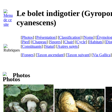
Le bolet indigotier (
Gyropo
cyanescens
)
[
Photos
] [
Présentation
] [
Classification
] [
Noms
] [
Étymolog
[
Pied
] [
Chapeau
] [
Spores
] [
Chair
] [
Cycle
] [
Habitats
] [
Dist
[
Constituants
] [
Statut
] [
Autres sujets
]
[
Fonges
] [
Taxon ascendant
] [
Taxon suivant
]
[
Via Gallica
]
Photos