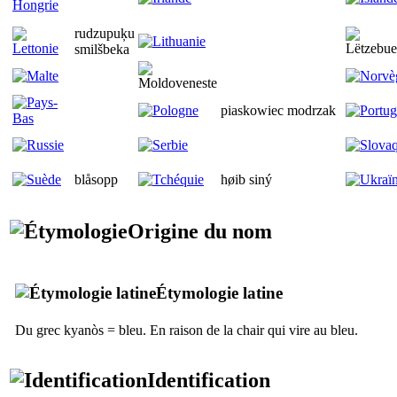
rudzupuķu
smilšbeka
piaskowiec modrzak
blåsopp
høib siný
Origine du nom
Étymologie latine
Du grec
kyanòs
= bleu. En raison de la chair qui vire au bleu.
Identification