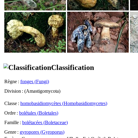
Classification
Règne
:
fonges (
Fungi
)
Division
: (
Amastigomycota
)
Classe
:
homobasidiomycètes (
Homobasidiomycetes
)
Ordre
:
bolétales (
Boletales
)
Famille
:
bolétacées (
Boletaceae
)
Genre
:
gyropores (
Gyroporus
)