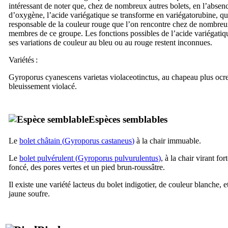
intéressant de noter que, chez de nombreux autres bolets, en l’absen
d’oxygène, l’acide variégatique se transforme en variégatorubine, qu
responsable de la couleur rouge que l’on rencontre chez de nombre
membres de ce groupe. Les fonctions possibles de l’acide variégatiq
ses variations de couleur au bleu ou au rouge restent inconnues.
Variétés :
Gyroporus cyanescens varietas violaceotinctus
, au chapeau plus ocre
bleuissement violacé.
Espèces semblables
Le
bolet châtain (
Gyroporus castaneus
)
à la chair immuable.
Le
bolet pulvérulent (
Gyroporus pulvurulentus
)
, à la chair virant f
foncé, des pores vertes et un pied brun-roussâtre.
Il existe une variété
lacteus
du bolet indigotier, de couleur blanche, e
jaune soufre.