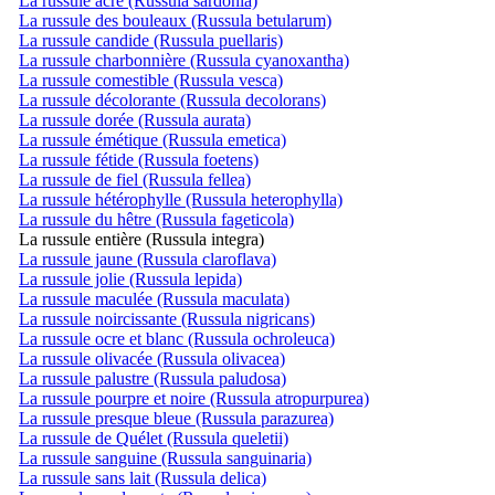
La russule âcre (Russula sardonia)
La russule des bouleaux (Russula betularum)
La russule candide (Russula puellaris)
La russule charbonnière (Russula cyanoxantha)
La russule comestible (Russula vesca)
La russule décolorante (Russula decolorans)
La russule dorée (Russula aurata)
La russule émétique (Russula emetica)
La russule fétide (Russula foetens)
La russule de fiel (Russula fellea)
La russule hétérophylle (Russula heterophylla)
La russule du hêtre (Russula fageticola)
La russule entière (Russula integra)
La russule jaune (Russula claroflava)
La russule jolie (Russula lepida)
La russule maculée (Russula maculata)
La russule noircissante (Russula nigricans)
La russule ocre et blanc (Russula ochroleuca)
La russule olivacée (Russula olivacea)
La russule palustre (Russula paludosa)
La russule pourpre et noire (Russula atropurpurea)
La russule presque bleue (Russula parazurea)
La russule de Quélet (Russula queletii)
La russule sanguine (Russula sanguinaria)
La russule sans lait (Russula delica)