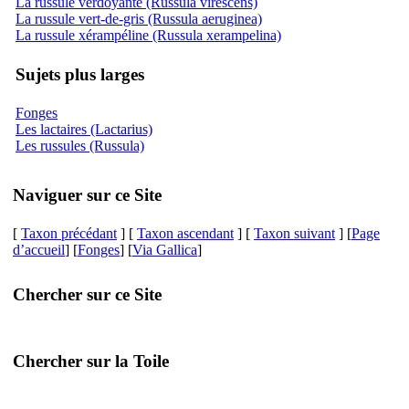
La russule verdoyante (Russula virescens)
La russule vert-de-gris (Russula aeruginea)
La russule xérampéline (Russula xerampelina)
Sujets plus larges
Fonges
Les lactaires (Lactarius)
Les russules (Russula)
Naviguer sur ce Site
[
Taxon précédant
] [
Taxon ascendant
] [
Taxon suivant
] [
Page
d’accueil
] [
Fonges
] [
Via Gallica
]
Chercher sur ce Site
Chercher sur la Toile