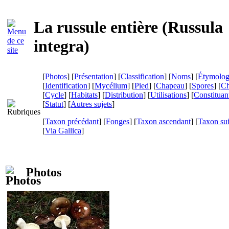
La russule entière (
Russula
integra
)
[
Photos
] [
Présentation
] [
Classification
] [
Noms
] [
Étymolog
[
Identification
] [
Mycélium
] [
Pied
] [
Chapeau
] [
Spores
] [
Ch
[
Cycle
] [
Habitats
] [
Distribution
] [
Utilisations
] [
Constituan
[
Statut
] [
Autres sujets
]
[
Taxon précédant
] [
Fonges
] [
Taxon ascendant
] [
Taxon su
[
Via Gallica
]
Photos