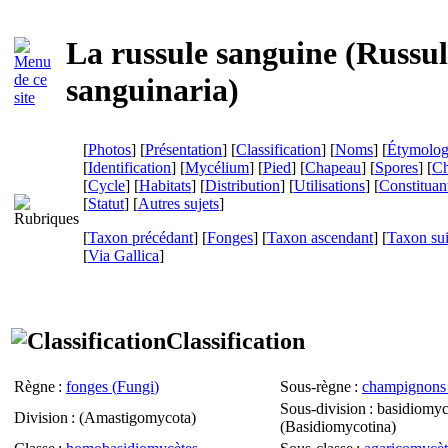
La russule sanguine (
Russu
sanguinaria
)
[
Photos
] [
Présentation
] [
Classification
] [
Noms
] [
Étymolog
[
Identification
] [
Mycélium
] [
Pied
] [
Chapeau
] [
Spores
] [
Ch
[
Cycle
] [
Habitats
] [
Distribution
] [
Utilisations
] [
Constituan
[
Statut
] [
Autres sujets
]
[
Taxon précédant
] [
Fonges
] [
Taxon ascendant
] [
Taxon su
[
Via Gallica
]
Classification
Règne
:
fonges (
Fungi
)
Sous-règne
:
champignons 
Sous-division
: basidiomyc
Division
: (
Amastigomycota
)
(
Basidiomycotina
)