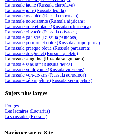
La russule jaune (Russula claroflava)
La russule jolie (Russula lepida)
La russule maculée (Russula maculata)
La russule noircissante (Russula nigricans)
La russule ocre et blanc (Russula ochroleuca)
La russule olivacée (Russula olivacea)
La russule palustre (Russula paludosa)
La russule pourpre et noire (Russula atropurpurea)
La russule presque bleue (Russula parazurea)
La russule de Quélet (Russula queletii)
La russule sanguine (Russula sanguinaria)
La russule sans lait (Russula delica)
La russule verdoyante (Russula virescens)
La russule vert-de-gris (Russula aeruginea)
La russule xérampéline (Russula xerampelina)
Sujets plus larges
Fonges
Les lactaires (Lactarius)
Les russules (Russula)
Naviguer sur ce Site