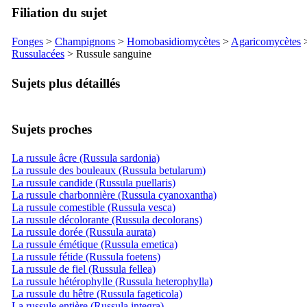
Filiation du sujet
Fonges
>
Champignons
>
Homobasidiomycètes
>
Agaricomycètes
Russulacées
> Russule sanguine
Sujets plus détaillés
Sujets proches
La russule âcre (Russula sardonia)
La russule des bouleaux (Russula betularum)
La russule candide (Russula puellaris)
La russule charbonnière (Russula cyanoxantha)
La russule comestible (Russula vesca)
La russule décolorante (Russula decolorans)
La russule dorée (Russula aurata)
La russule émétique (Russula emetica)
La russule fétide (Russula foetens)
La russule de fiel (Russula fellea)
La russule hétérophylle (Russula heterophylla)
La russule du hêtre (Russula fageticola)
La russule entière (Russula integra)