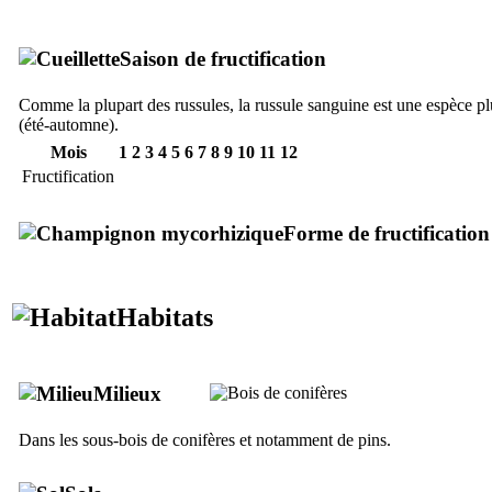
Saison de fructification
Comme la plupart des russules, la russule sanguine est une espèce plu
(été-automne).
Mois
1
2
3
4
5
6
7
8
9
10
11
12
Fructification
Forme de fructification
Habitats
Milieux
Dans les sous-bois de conifères et notamment de pins.