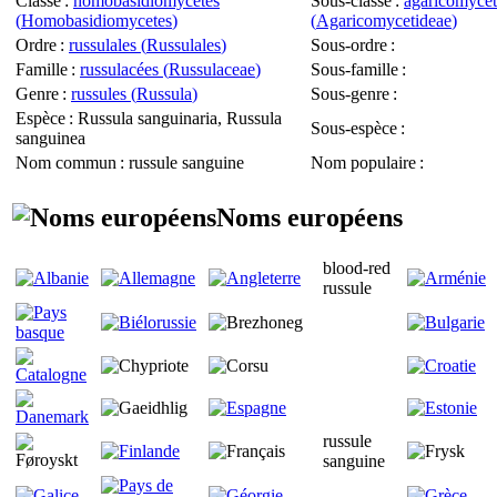
Classe
:
homobasidiomycètes
Sous-classe
:
agaricomycèt
(
Homobasidiomycetes
)
(
Agaricomycetideae
)
Ordre
:
russulales (
Russulales
)
Sous-ordre
:
Famille
:
russulacées (
Russulaceae
)
Sous-famille
:
Genre
:
russules (
Russula
)
Sous-genre
:
Espèce
:
Russula sanguinaria, Russula
Sous-espèce
:
sanguinea
Nom commun
: russule sanguine
Nom populaire
:
Noms européens
blood-red
russule
russule
sanguine