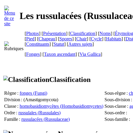
Les russulacées (
Russulacea
[
Photos
] [
Présentation
] [
Classification
] [
Noms
] [
Étymolog
[
Pied
] [
Chapeau
] [
Spores
] [
Chair
] [
Cycle
] [
Habitats
] [
Dist
[
Constituants
] [
Statut
] [
Autres sujets
]
[
Fonges
] [
Taxon ascendant
]
[
Via Gallica
]
Classification
Règne
:
fonges (
Fungi
)
Sous-règne
:
c
Division
: (
Amastigomycota
)
Sous-division
:
Classe
:
homobasidiomycètes (
Homobasidiomycetes
)
Sous-classe
:
a
Ordre
:
russulales (
Russulales
)
Sous-ordre
:
Famille
:
russulacées (
Russulaceae
)
Sous-famille
: