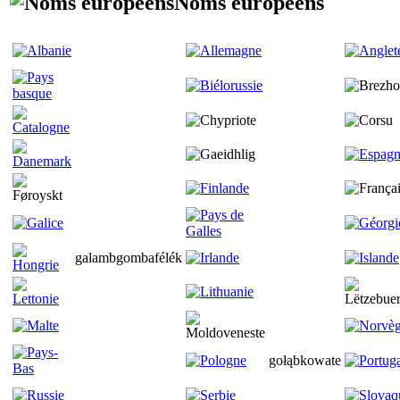
Noms européens
galambgombafélék
gołąbkowate