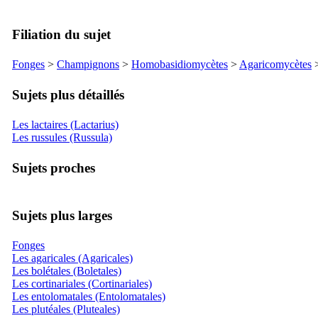
Filiation du sujet
Fonges
>
Champignons
>
Homobasidiomycètes
>
Agaricomycètes
>
Sujets plus détaillés
Les lactaires (Lactarius)
Les russules (Russula)
Sujets proches
Sujets plus larges
Fonges
Les agaricales (Agaricales)
Les bolétales (Boletales)
Les cortinariales (Cortinariales)
Les entolomatales (Entolomatales)
Les plutéales (Pluteales)