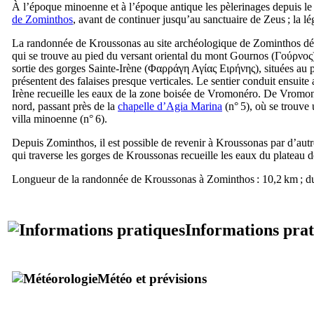
À l’époque minoenne et à l’époque antique les pèlerinages depuis l
de Zominthos
, avant de continuer jusqu’au sanctuaire de Zeus ; la l
La randonnée de Kroussonas au site archéologique de Zominthos déb
qui se trouve au pied du versant oriental du mont Gournos (
Γούρνος
sortie des gorges Sainte-Irène (
Φαρράγη Αγίας Ειρήνης
), situées au 
présentent des falaises presque verticales. Le sentier conduit ensuite
Irène recueille les eaux de la zone boisée de Vromonéro. De Vromonér
nord, passant près de la
chapelle d’Agia Marina
(n° 5), où se trouve 
villa minoenne (n° 6).
Depuis Zominthos, il est possible de revenir à Kroussonas par d’autre
qui traverse les gorges de Kroussonas recueille les eaux du plateau d
Longueur de la randonnée de Kroussonas à Zominthos : 10,2 km ; dur
Informations prat
Météo et prévisions