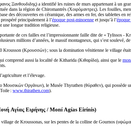
φανος Ξανθουδιδης
) a identifié les ruines de murs appartenant à un gr
 située dans la région de Chiromantrès (
Χοιρόμαντρες
). Les fouilles, me
base des découvertes en céramique, des armes en fer, des tablettes en re
 prospéré principalement à l’
époque post-minoenne
et jusqu’à l’
époque 
t une longue tradition religieuse.
rtante de ces failles est l’impressionnante faille dite de « Tylissos - Kro
 plusieurs millions d’années, le massif montagneux, qui s’est soulevé, de 
40 Krousson (
Κρουσσών
) ; sous la domination vénitienne le village ét
i comprend aussi la localité de Kitharida (
Κιθαρίδα
), ainsi que le
mona
nts.
’agriculture et l’élevage.
ο Μουσικών Οργάνων
), le Musée Thyrathen (
θύραθεν
), qui possède u
 Toile :
www.thirathen.com
).
ονή Αγίας Ειρήνης
/
Moní Agías Eirínis
)
village de Kroussonas, sur les pentes de la colline de Gournos (
υψώμα