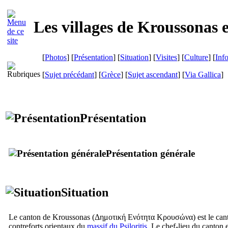
Les villages de Kroussonas e
[
Photos
] [
Présentation
] [
Situation
] [
Visites
] [
Culture
] [
Inf
[
Sujet précédant
] [
Grèce
] [
Sujet ascendant
]
[
Via Gallica
]
Présentation
Présentation générale
Situation
Le canton de Kroussonas (
Δημοτική Ενότητα Κρουσώνα
) est le ca
contreforts orientaux du
massif du Psiloritis
. Le chef-lieu du canton 