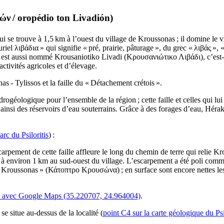
ιών
/
oropédio ton Livadión
)
, qui se trouve à 1,5 km à l’ouest du village de Kroussonas ; il domine 
luriel
λιβάδια
» qui signifie « pré, prairie, pâturage », du grec «
λιβάς
», «
u est aussi nommé Krousaniotiko Livadi (
Κρουσανιώτικο Λιβάδι
), c’es
activités agricoles et d’élevage.
nas - Tylissos et la faille du « Détachement crétois ».
ogéologique pour l’ensemble de la région ; cette faille et celles qui lu
ainsi des réservoirs d’eau souterrains. Grâce à des forages d’eau, Héra
rc du Psiloritis
) :
arpement de cette faille affleure le long du chemin de terre qui relie K
s à environ 1 km au sud-ouest du village. L’escarpement a été poli comm
 Kroussonas » (
Κάτοπτρο Κρουσώνα
) ; en surface sont encore nettes l
as avec Google Maps (35.220707, 24.964004)
.
e situe au-dessus de la localité (
point C4 sur la carte géologique du Psi