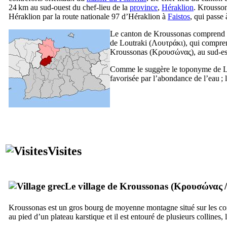
24 km au sud-ouest du chef-lieu de la
province
,
Héraklion
. Krousson
Héraklion par la route nationale 97 d’Héraklion à
Faistos
, qui passe 
Le canton de Kroussonas comprend q
de Loutraki (
Λουτράκι
), qui compren
Kroussonas (
Κρουσώνας
), au sud-
Comme le suggère le toponyme de Lout
favorisée par l’abondance de l’eau ; l
Visites
Le village de Kroussonas (
Κρουσώνας
Kroussonas est un gros bourg de moyenne montagne situé sur les co
au pied d’un plateau karstique et il est entouré de plusieurs collines, 