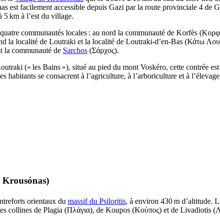
as est facilement accessible depuis Gazi par la route provinciale 4 de 
à 5 km à l’est du village.
uatre communautés locales : au nord la communauté de Korfès (
Κορφ
d la localité de Loutraki et la localité de Loutraki-d’en-Bas (
Κάτω Λου
est la communauté de
Sarchos
(
Σάρχος
).
raki (« les Bains »), situé au pied du mont Voskéro, cette contrée est 
es habitants se consacrent à l’agriculture, à l’arboriculture et à l’élevage
/
Krousónas
)
ntreforts orientaux du
massif du Psiloritis
, à environ 430 m d’altitude. L
les collines de Plagia (
Πλάγια
), de Koupos (
Κούπος
) et de Livadiotis (
Λ