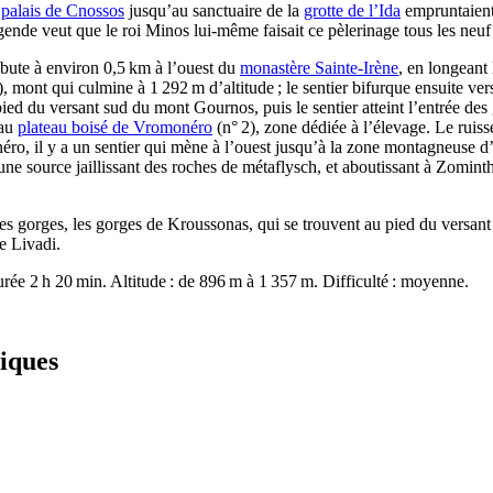
e
palais de Cnossos
jusqu’au sanctuaire de la
grotte de l’Ida
empruntaient
égende veut que le roi Minos lui-même faisait ce pèlerinage tous les neuf
ute à environ 0,5 km à l’ouest du
monastère Sainte-Irène
, en longeant
), mont qui culmine à 1 292 m d’altitude ; le sentier bifurque ensuite ve
pied du versant sud du mont Gournos, puis le sentier atteint l’entrée des 
 au
plateau boisé de Vromonéro
(n° 2), zone dédiée à l’élevage. Le ruiss
o, il y a un sentier qui mène à l’ouest jusqu’à la zone montagneuse d’
une source jaillissant des roches de métaflysch, et aboutissant à Zomint
s gorges, les gorges de Kroussonas, qui se trouvent au pied du versant no
e Livadi.
ée 2 h 20 min. Altitude : de 896 m à 1 357 m. Difficulté : moyenne.
iques