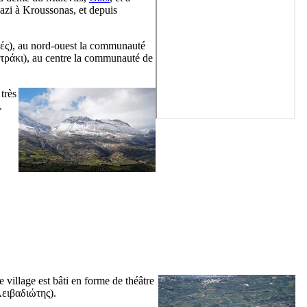
Gazi à Kroussonas, et depuis
ές
), au nord-ouest la communauté
τράκι
), au centre la communauté de
très
.
e village est bâti en forme de théâtre
ειβαδιώτης
).