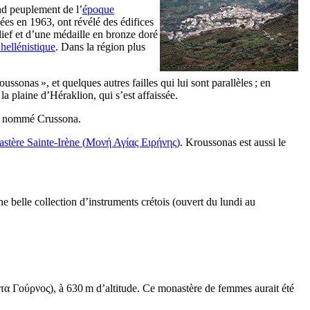
and peuplement de l’
époque
nées en 1963, ont révélé des édifices
lief et d’une médaille en bronze doré
hellénistique
. Dans la région plus
ussonas », et quelques autres failles qui lui sont parallèles ; en
la plaine d’Héraklion, qui s’est affaissée.
ait nommé
Crussona
.
stère Sainte-Irène (
Μονή Αγίας Ειρήνης
)
. Kroussonas est aussi le
ne belle collection d’instruments crétois (ouvert du lundi au
τα Γούρνος
), à 630 m d’altitude. Ce monastère de femmes aurait été