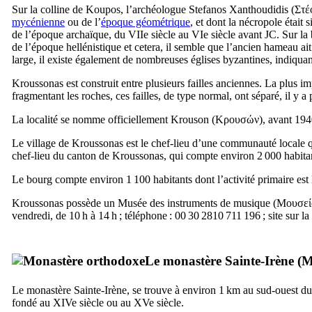
Sur la colline de Koupos, l’archéologue Stefanos Xanthoudidis (
Στέ
mycénienne
ou de l’
époque géométrique
, et dont la nécropole était
de l’époque archaïque, du
VIIe
siècle au
VIe
siècle avant JC. Sur la 
de l’époque hellénistique et cetera, il semble que l’ancien hameau ait
large, il existe également de nombreuses églises byzantines, indiquan
Kroussonas est construit entre plusieurs failles anciennes. La plus impo
fragmentant les roches, ces failles, de type normal, ont séparé, il y a
La localité se nomme officiellement Krouson (
Κρουσών
), avant 19
Le village de Kroussonas est le chef-lieu d’une communauté locale qu
chef-lieu du canton de Kroussonas, qui compte environ 2 000 habita
Le bourg compte environ 1 100 habitants dont l’activité primaire est l
Kroussonas possède un Musée des instruments de musique (
Μουσεί
vendredi, de 10 h à 14 h ; téléphone : 00 30 2810 711 196 ; site sur la
Le monastère Sainte-Irène (
Μ
Le monastère Sainte-Irène, se trouve à environ 1 km au sud-ouest du 
fondé au
XIVe
siècle ou au
XVe
siècle.