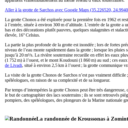
appartient vraisemblablement au même réseau d’eaux souterraines.
Aller à la grotte de Sarchos avec Google Maps (35.226520, 24.994
La grotte Chonos a été explorée pour la première fois en 1962 et res
à l’entrée, située à environ 300 m d’altitude. L’entrée de la grotte a
bas et des décorations plutôt pauvres, quelques stalagmites et stalact
élevée, 16° Celsius.
La partie la plus profonde de la grotte est inondée ; lors de fortes préc
niveau de l’eau monte rapidement dans la grotte ; lorsque les pluies s
jusqu’à 20 m³/s. La rivière souterraine recueille en effet les eaux plu
(1 752 m) à l’ouest, et le mont Koudouni (1 860 m) au sud ; ces eaux 
de Livadi
, situé à environ 2,5 km à l’ouest ; la grotte communique 
La visite de la grotte Chonos de Sarchos n’est pas vraiment difficile ; 
spéléologues, en raison de sa complexité et de sa longueur.
Par temps d’intempéries la grotte Chonos peut être très dangereuse,
le but de cartographier des lacs souterrains ; ils se sont retrouvés pi
pompiers, des spéléologues, des plongeurs de la Marine nationale gre
La randonnée de Kroussonas à Zomin