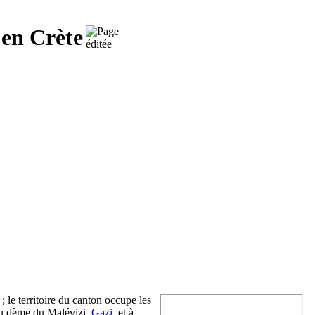
 en Crète
) ; le territoire du canton occupe les
du dème du Malévizi,
Gazi
, et à