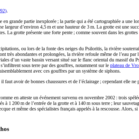
092)
.
te en grande partie inexplorée ; la partie qui a été cartographiée a une
 une largeur d’environ 4,5 m et une hauteur de 3 m. La grotte est une succ
ites. La grotte présente une forte pente ; comme souvent dans les grotte
ipitations, ou lors de la fonte des neiges du Psiloritis, la rivière souterr
ont très abondantes et prolongées, la rivière refoule même de l’eau par l
viales d’un vaste bassin versant situé sur le flanc oriental du massif du
s’infiltrent sous terre par des gouffres, notamment sur le
plateau de Vr
vraisemblablement avec ces gouffres par un système de siphons.
il faut avoir de bonnes chaussures et de l’éclairage ; cependant elle ne pr
 comme en atteste un événement survenu en novembre 2002 : trois spéléo
égés à 1 200 m de l’entrée de la grotte et à 140 m sous terre ; leur sauve
cque et même des spécialistes français appelés à la rescousse. Alors, 
thos