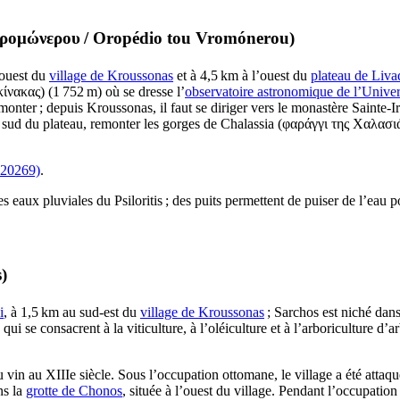
Βρομώνερου
/
Oropédio tou Vromónerou
)
’ouest du
village de Kroussonas
et à 4,5 km à l’ouest du
plateau de Liva
κίνακας
) (1 752 m) où se dresse l’
observatoire astronomique de l’Univer
ter ; depuis Kroussonas, il faut se diriger vers le monastère Sainte-Ir
 sud du plateau, remonter les gorges de Chalassia (
φαράγγι της Χαλασι
920269)
.
les eaux pluviales du Psiloritis ; des puits permettent de puiser de l’eau p
s
)
i
, à 1,5 km au sud-est du
village de Kroussonas
; Sarchos est niché dan
 se consacrent à la viticulture, à l’oléiculture et à l’arboriculture d’arbr
du vin au
XIIIe
siècle. Sous l’occupation ottomane, le village a été attaqu
ns la
grotte de Chonos
, située à l’ouest du village. Pendant l’occupatio