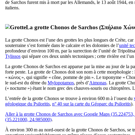
de Sarchos furent mis à mort par les Allemands, le 13 août 1944, en r
italiens.
La grotte Chonos de Sarchos (
Σπήλαιο Χών
La grotte Chonos est l’une des grottes les plus longues de Crète, car il
souterraine s’est formée dans le calcaire et les dolomies de l’
unité te
profondeur d’environ 100 m, par la surrection de l’unité de Tripolitsa
Tylissos
qui sépare ces deux unités tectoniques ; cette rivière est l’u
La grotte Chonos de Sarchos est apparue par la mise au jour de la part
forte pente. La grotte de Chonos doit son nom à cette morphologie :
«
κώνος
», qui signifie « cône, pomme de pin ». Le toponyme « Chono
le sud-est du dème du
Mylopotamos
, près d’
Aimonas
. La grotte Ch
(« nocturne ») étant le nom grec des chauves-souris ou chiroptères. L
L’entrée de la grotte Chonos se trouve à environ 600 m à l’ouest du
géologique du Psiloritis
,
n° 40 sur la carte du Géoparc du Psiloritis
).
Aller à la grotte Chonos de Sarchos avec Google Maps (35.224753,
(35.221000, 24.985000)
.
À environ 300 m au nord-ouest de la grotte Chonos de Sarchos, se t