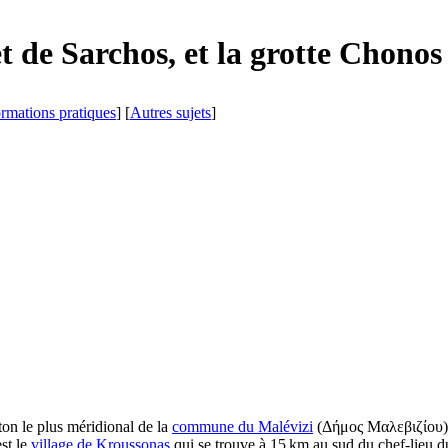
t de Sarchos, et la grotte Chonos
ormations pratiques
] [
Autres sujets
]
nton le plus méridional de la
commune du Malévizi
(
Δήμος Μαλεβιζίου
est le
village de Kroussonas
qui se trouve à 15 km au sud du chef-lieu 