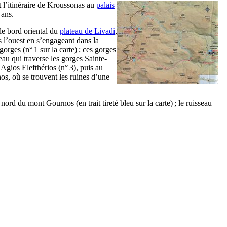
 l’itinéraire de Kroussonas au
palais
 ans.
 le bord oriental du
plateau de Livadi
,
rs l’ouest en s’engageant dans la
gorges (n° 1 sur la carte) ; ces gorges
eau qui traverse les gorges Sainte-
Agios Elefthérios (n° 3), puis au
hos, où se trouvent les ruines d’une
rd du mont Gournos (en trait tireté bleu sur la carte) ; le ruisseau