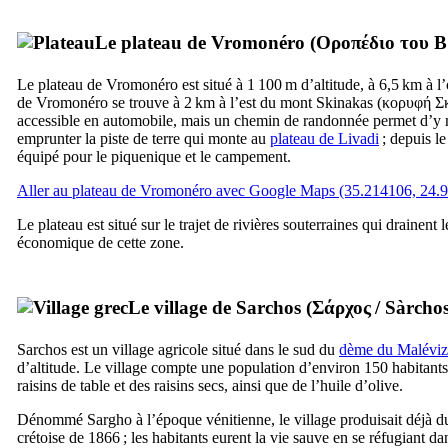
Le plateau de Vromonéro (
Οροπέδιο του 
Le plateau de Vromonéro est situé à 1 100 m d’altitude, à 6,5 km à l
de Vromonéro se trouve à 2 km à l’est du mont Skinakas (
κορυφή Σ
accessible en automobile, mais un chemin de randonnée permet d’y mon
emprunter la piste de terre qui monte au
plateau de Livadi
; depuis le
équipé pour le piquenique et le campement.
Aller au plateau de Vromonéro avec Google Maps (35.214106, 24.
Le plateau est situé sur le trajet de rivières souterraines qui drainent 
économique de cette zone.
Le village de Sarchos (
Σάρχος
/
Sàrcho
Sarchos est un village agricole situé dans le sud du
dème du Maléviz
d’altitude. Le village compte une population d’environ 150 habitants qui
raisins de table et des raisins secs, ainsi que de l’huile d’olive.
Dénommé
Sargho
à l’époque vénitienne, le village produisait déjà 
crétoise de 1866 ; les habitants eurent la vie sauve en se réfugiant da