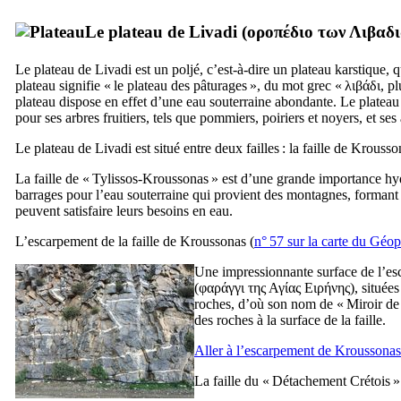
Le plateau de Livadi (
οροπέδιο των Λιβαδ
Le plateau de Livadi est un poljé, c’est-à-dire un plateau karstique
plateau signifie « le plateau des pâturages », du mot grec «
λιβάδι
, p
plateau dispose en effet d’une eau souterraine abondante. Le platea
pour ses arbres fruitiers, tels que pommiers, poiriers et noyers, et ses 
Le plateau de Livadi est situé entre deux failles : la faille de Krousso
La faille de « Tylissos-Kroussonas » est d’une grande importance hydr
barrages pour l’eau souterraine qui provient des montagnes, formant 
peuvent satisfaire leurs besoins en eau.
L’escarpement de la faille de Kroussonas (
n° 57 sur la carte du Géopa
Une impressionnante surface de l’esc
(
φαράγγι της Αγίας Ειρήνης
), située
roches, d’où son nom de « Miroir de
des roches à la surface de la faille.
Aller à l’escarpement de Krousson
La faille du « Détachement Crétois » s