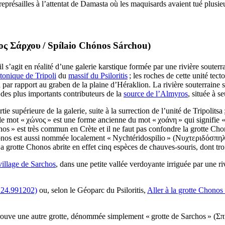
eprésailles à l’attentat de Damasta où les maquisards avaient tué plusie
ος Σάρχου
/
Spílaio Chónos Sárchou
)
 s’agit en réalité d’une galerie karstique formée par une rivière souterrai
ctonique de Tripoli
du
massif du Psiloritis
; les roches de cette unité tec
 par rapport au graben de la plaine d’Héraklion. La rivière souterraine s
n des plus importants contributeurs de la
source de l’Almyros
, située à 
ie supérieure de la galerie, suite à la surrection de l’unité de Tripolits
 le mot «
χ
ώνος
» est une forme ancienne du mot «
χοάνη
» qui signifie 
s » est très commun en Crète et il ne faut pas confondre la grotte Ch
onos est aussi nommée localement « Nychtéridospilio » (
Νυχτεριδόσπηλ
a grotte Chonos abrite en effet cinq espèces de chauves-souris, dont troi
village de Sarchos
, dans une petite vallée verdoyante irriguée par une riv
 24.991202)
ou, selon le Géoparc du Psiloritis,
Aller à la grotte Chono
rouve une autre grotte, dénommée simplement « grotte de Sarchos » (
Σπ