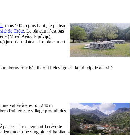
di
, mais 500 m plus haut ; le plateau
sité de Crète
. Le plateau n’est pas
ène (
Μονή Αγίας Ειρήνης
),
άς
) jusqu’au plateau. Le plateau est
our abreuver le bétail dont l’élevage est la principale activité
s une vallée à environ 240 m
es fruitiers ; le village produit des
é par les Turcs pendant la révolte
n allemande, une vingtaine d’habitants