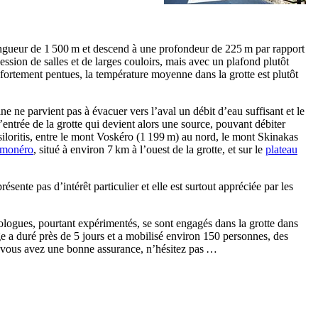
 longueur de 1 500 m et descend à une profondeur de 225 m par rapport
ession de salles et de larges couloirs, mais avec un plafond plutôt
s fortement pentues, la température moyenne dans la grotte est plutôt
aine ne parvient pas à évacuer vers l’aval un débit d’eau suffisant et le
’entrée de la grotte qui devient alors une source, pouvant débiter
 Psiloritis, entre le mont Voskéro (1 199 m) au nord, le mont Skinakas
omonéro
, situé à environ 7 km à l’ouest de la grotte, et sur le
plateau
ésente pas d’intérêt particulier et elle est surtout appréciée par les
logues, pourtant expérimentés, se sont engagés dans la grotte dans
tage a duré près de 5 jours et a mobilisé environ 150 personnes, des
si vous avez une bonne assurance, n’hésitez pas …