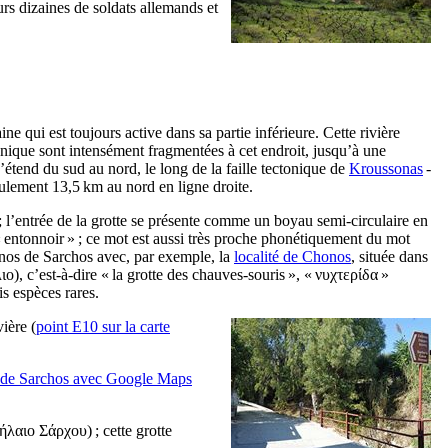
urs dizaines de soldats allemands et
ne qui est toujours active dans sa partie inférieure. Cette rivière
tonique sont intensément fragmentées à cet endroit, jusqu’à une
’étend du sud au nord, le long de la faille tectonique de
Kroussonas
-
seulement 13,5 km au nord en ligne droite.
a ; l’entrée de la grotte se présente comme un boyau semi-circulaire en
« entonnoir » ; ce mot est aussi très proche phonétiquement du mot
onos de Sarchos avec, par exemple, la
localité de Chonos
, située dans
ιο
), c’est-à-dire « la grotte des chauves-souris », «
ν
υχτερίδα
»
s espèces rares.
ière (
point E10 sur la carte
s de Sarchos avec Google Maps
ήλαιο Σάρχου
) ; cette grotte