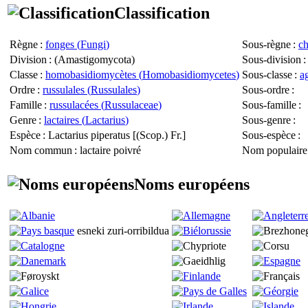
Classification
Règne
:
fonges (
Fungi
)
Sous-règne
:
c
Division
: (
Amastigomycota
)
Sous-division
:
Classe
:
homobasidiomycètes (
Homobasidiomycetes
)
Sous-classe
:
a
Ordre
:
russulales (
Russulales
)
Sous-ordre
:
Famille
:
russulacées (
Russulaceae
)
Sous-famille
:
Genre
:
lactaires (
Lactarius
)
Sous-genre
:
Espèce
:
Lactarius piperatus
[(Scop.) Fr.]
Sous-espèce
:
Nom commun
: lactaire poivré
Nom populaire
Noms européens
esneki zuri-orribildua