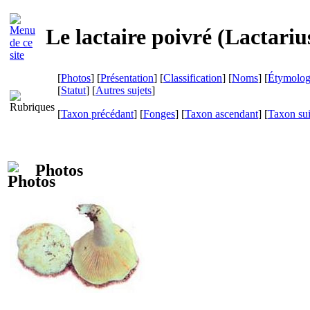
Le lactaire poivré (
Lactariu
[
Photos
] [
Présentation
] [
Classification
] [
Noms
] [
Étymolog
[
Statut
] [
Autres sujets
]
[
Taxon précédant
] [
Fonges
] [
Taxon ascendant
] [
Taxon su
Photos