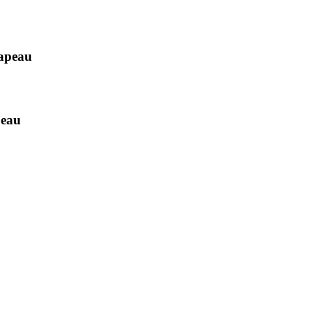
hapeau
peau