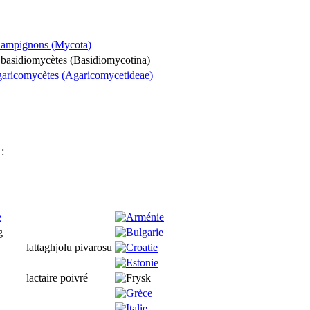
hampignons (
Mycota
)
 basidiomycètes (
Basidiomycotina
)
garicomycètes (
Agaricomycetideae
)
:
lattaghjolu pivarosu
lactaire poivré