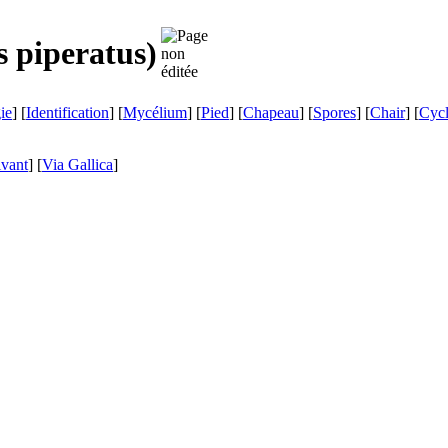
s piperatus
)
ie
] [
Identification
] [
Mycélium
] [
Pied
] [
Chapeau
] [
Spores
] [
Chair
] [
Cyc
ivant
]
[
Via Gallica
]