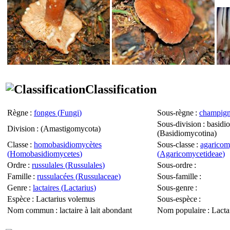
Classification
Règne
:
fonges (
Fungi
)
Sous-règne
:
champign
Sous-division
: basidi
Division
: (
Amastigomycota
)
(
Basidiomycotina
)
Classe
:
homobasidiomycètes
Sous-classe
:
agaricom
(
Homobasidiomycetes
)
(
Agaricomycetideae
)
Ordre
:
russulales (
Russulales
)
Sous-ordre
:
Famille
:
russulacées (
Russulaceae
)
Sous-famille
:
Genre
:
lactaires (
Lactarius
)
Sous-genre
:
Espèce
:
Lactarius volemus
Sous-espèce
:
Nom commun
: lactaire à lait abondant
Nom populaire
: Lacta