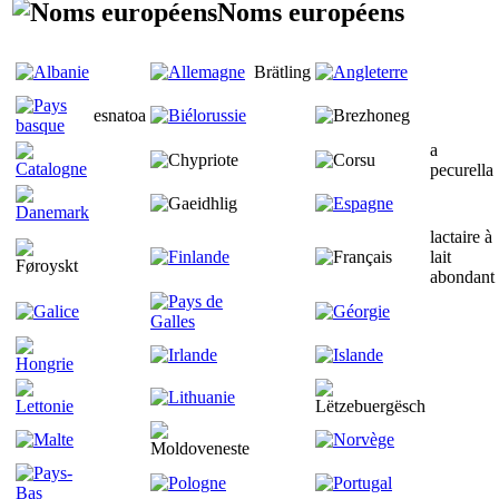
Noms européens
Brätling
esnatoa
a
pecurella
lactaire à
lait
abondant