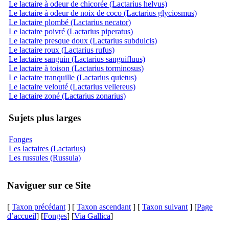
Le lactaire à odeur de chicorée (Lactarius helvus)
Le lactaire à odeur de noix de coco (Lactarius glyciosmus)
Le lactaire plombé (Lactarius necator)
Le lactaire poivré (Lactarius piperatus)
Le lactaire presque doux (Lactarius subdulcis)
Le lactaire roux (Lactarius rufus)
Le lactaire sanguin (Lactarius sanguifluus)
Le lactaire à toison (Lactarius torminosus)
Le lactaire tranquille (Lactarius quietus)
Le lactaire velouté (Lactarius vellereus)
Le lactaire zoné (Lactarius zonarius)
Sujets plus larges
Fonges
Les lactaires (Lactarius)
Les russules (Russula)
Naviguer sur ce Site
[
Taxon précédant
] [
Taxon ascendant
] [
Taxon suivant
] [
Page
d’accueil
] [
Fonges
] [
Via Gallica
]