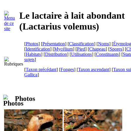
Le lactaire à lait abondant
(
Lactarius volemus
)
[
Photos
] [
Présentation
] [
Classification
] [
Noms
] [
Étymolog
[
Identification
] [
Mycélium
] [
Pied
] [
Chapeau
] [
Spores
] [
Ch
[
Habitats
] [
Distribution
] [
Utilisations
] [
Constituants
] [
Stat
sujets
]
[
Taxon précédant
] [
Fonges
] [
Taxon ascendant
] [
Taxon su
Gallica
]
Photos