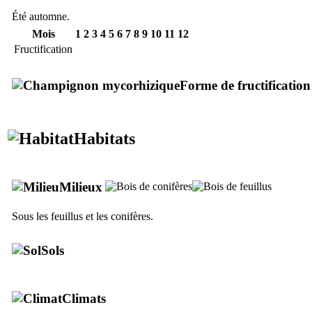
Été automne.
Mois
1
2
3
4
5
6
7
8
9
10
11
12
Fructification
Forme de fructification
Habitats
Milieux
Sous les feuillus et les conifères.
Sols
Climats