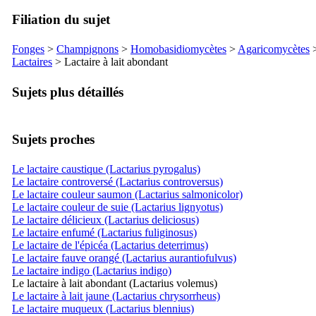
Filiation du sujet
Fonges
>
Champignons
>
Homobasidiomycètes
>
Agaricomycètes
Lactaires
> Lactaire à lait abondant
Sujets plus détaillés
Sujets proches
Le lactaire caustique (Lactarius pyrogalus)
Le lactaire controversé (Lactarius controversus)
Le lactaire couleur saumon (Lactarius salmonicolor)
Le lactaire couleur de suie (Lactarius lignyotus)
Le lactaire délicieux (Lactarius deliciosus)
Le lactaire enfumé (Lactarius fuliginosus)
Le lactaire de l'épicéa (Lactarius deterrimus)
Le lactaire fauve orangé (Lactarius aurantiofulvus)
Le lactaire indigo (Lactarius indigo)
Le lactaire à lait abondant (Lactarius volemus)
Le lactaire à lait jaune (Lactarius chrysorrheus)
Le lactaire muqueux (Lactarius blennius)