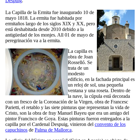
Despuig
.
La Capilla de la Ermita fue inaugurado 10 de
mayo 1818. La ermita fue habitada por
ermitaños largo de los siglos
XIX
y
XX
, pero
está deshabitada desde 2010 debido a la
antigüedad de los monjes. All 01 de mayo de
peregrinación va a la ermita.
La capilla es
obra de
Joan
Rosselló
. Se
trata de un
modesto
edificio, en la fachada principal es
un reloj de sol, una pequeña
ventana y una roseta. Dentro de
la nave, la cúpula está decorada
con un fresco de la Coronación de la Virgen, obra de
Francesc
Parietti
, el retablo y las siete pinturas que representan la vida de
Cristo, son la obra de fray
Manuel Bayeu
que era un amigo del
pintor
Francisco de Goya
. Estas pinturas fueron entregados a la
capilla por el Cardenal
Despuig
, vinieron del
convento de los
capuchinos
de
Palma de Mallorca
.