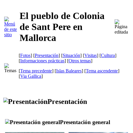
El pueblo de Colonia
de Sant Pere en
Mallorca
[
Fotos
] [
Presentación
] [
Situación
] [
Visitas
] [
Cultura
]
[
Informaciones prácticas
] [
Otros temas
]
[
Tema precedente
] [
Islas Baleares
] [
Tema ascendente
]
[
Via Gallica
]
Presentación
Presentación general