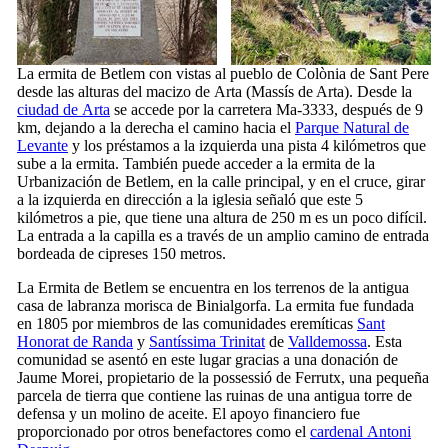
La ermita
de Betlem
con vistas al pueblo de
Colònia de Sant Pere
desde las alturas del macizo de
Arta
(
Massís de Arta
). Desde la
ciudad de
Arta
se accede por la carretera Ma-3333, después de 9
km, dejando a la derecha el camino hacia el
Parque Natural de
Levante
y los préstamos a la izquierda una pista 4 kilómetros que
sube a la ermita. También puede acceder a la ermita de la
Urbanización de Betlem
, en la calle principal, y en el cruce, girar
a la izquierda en dirección a la iglesia señaló que este 5
kilómetros a pie, que tiene una altura de 250 m es un poco difícil.
La entrada a la capilla es a través de un amplio camino de entrada
bordeada de cipreses 150 metros.
La
Ermita de Betlem
se encuentra en los terrenos de la antigua
casa de labranza morisca de
Binialgorfa
. La ermita fue fundada
en 1805 por miembros de las comunidades eremíticas
Sant
Honorat de Randa
y
Santíssima Trinitat
de
Valldemossa
. Esta
comunidad se asentó en este lugar gracias a una donación
de
Jaume Morei
, propietario de la
possessió de Ferrutx
, una pequeña
parcela de tierra que contiene las ruinas de una antigua torre de
defensa y un molino de aceite. El apoyo financiero fue
proporcionado por otros benefactores como el
cardenal
Antoni