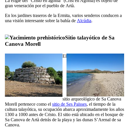
La efigie del "
Cristo en agonía
" (
Crist en Agonia
) es objeto de
gran veneración por el pueblo de
Artà
.
En los jardines traseros de la Ermita, varios senderos conducen a
una visión interesante sobre la bahía de
Alcúdia
.
Sitio talayótico de
Sa
Canova Morell
El
sitio arqueológico de
Sa Canova
Morell
pertenece como el
sitio de
Ses Païsses
, el tiempo de la
cultura talayótica, su ocupación abarca aproximadamente los años
1300 a 1000 antes de Cristo. El sitio está ubicado en el bosque de
Sa Canova de Artà
detrás de la playa y las dunas
S’Arenal de sa
Canova
.