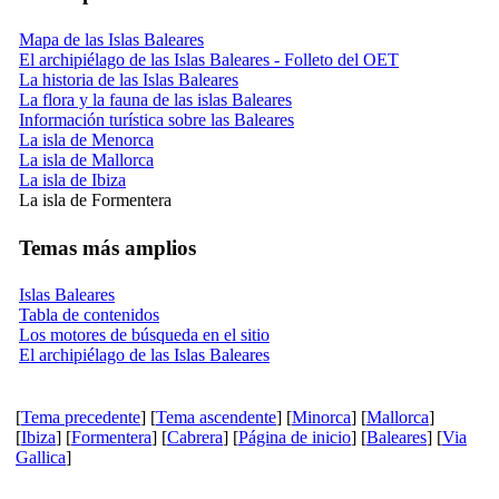
Mapa de las Islas Baleares
El archipiélago de las Islas Baleares - Folleto del OET
La historia de las Islas Baleares
La flora y la fauna de las islas Baleares
Información turística sobre las Baleares
La isla de Menorca
La isla de Mallorca
La isla de Ibiza
La isla de Formentera
Temas más amplios
Islas Baleares
Tabla de contenidos
Los motores de búsqueda en el sitio
El archipiélago de las Islas Baleares
[
Tema precedente
] [
Tema ascendente
] [
Minorca
] [
Mallorca
]
[
Ibiza
] [
Formentera
] [
Cabrera
] [
Página de inicio
] [
Baleares
] [
Via
Gallica
]