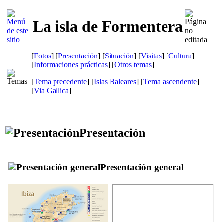
La isla de Formentera
[
Fotos
] [
Presentación
] [
Situación
] [
Visitas
] [
Cultura
]
[
Informaciones prácticas
] [
Otros temas
]
[
Tema precedente
] [
Islas Baleares
] [
Tema ascendente
]
[
Via Gallica
]
Presentación
Presentación general