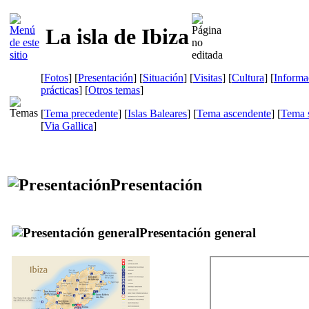
La isla de Ibiza
[
Fotos
] [
Presentación
] [
Situación
] [
Visitas
] [
Cultura
] [
Informa
prácticas
] [
Otros temas
]
[
Tema precedente
] [
Islas Baleares
] [
Tema ascendente
] [
Tema s
[
Via Gallica
]
Presentación
Presentación general