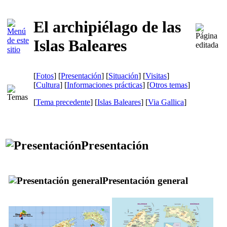
El archipiélago de las
Islas Baleares
[
Fotos
] [
Presentación
] [
Situación
] [
Visitas
]
[
Cultura
] [
Informaciones prácticas
] [
Otros temas
]
[
Tema precedente
] [
Islas Baleares
]
[
Via Gallica
]
Presentación
Presentación general