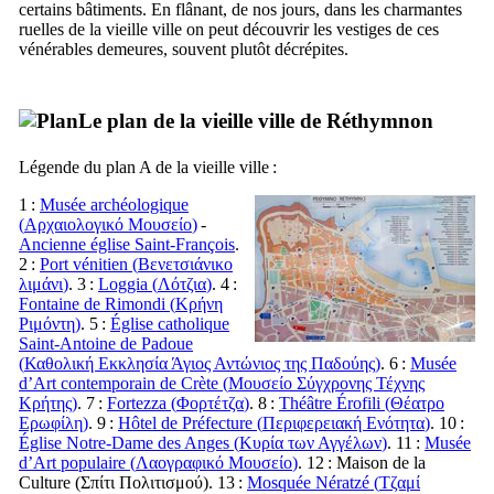
certains bâtiments. En flânant, de nos jours, dans les charmantes
ruelles de la vieille ville on peut découvrir les vestiges de ces
vénérables demeures, souvent plutôt décrépites.
Le plan de la vieille ville de Réthymnon
Légende du plan A de la vieille ville :
1 :
Musée archéologique
(
Αρχαιολογικό Μουσείο
)
-
Ancienne église Saint-François
.
2 :
Port vénitien (
Βενετσιάνικο
λιμάνι
)
. 3 :
Loggia (
Λότζια
)
. 4 :
Fontaine de Rimondi (
Κρήνη
Ριμόντη
)
. 5 :
Église catholique
Saint-Antoine de Padoue
(
Καθολική Εκκλησία Άγιος Αντώνιος της Παδούης
)
. 6 :
Musée
d’Art contemporain de Crète (
Μουσείο Σύγχρονης Τέχνης
Κρήτης
)
. 7 :
Fortezza (
Φορτέτζα
)
. 8 :
Théâtre Érofili (
Θέατρο
Ερωφίλη
)
. 9 :
Hôtel de Préfecture (
Περιφερειακή Ενότητα
)
. 10 :
Église Notre-Dame des Anges (
Κυρία των Αγγέλων
)
. 11 :
Musée
d’Art populaire (
Λαογραφικό Μουσείο
)
. 12 : Maison de la
Culture (
Σπίτι Πολιτισμού
). 13 :
Mosquée Nératzé (
Τζαμί