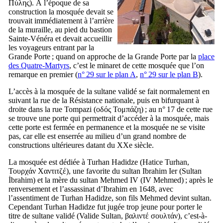
Πύλης
). À l’époque de sa
construction la mosquée devait se
trouvait immédiatement à l’arrière
de la muraille, au pied du bastion
Sainte-Vénéra et devait accueillir
les voyageurs entrant par la
Grande Porte ; quand on approche de la Grande Porte par la
place
des Quatre-Martyrs
, c’est le minaret de cette mosquée que l’on
remarque en premier (
n° 29 sur le plan A
,
n° 29 sur le plan B
).
L’accès à la mosquée de la sultane validé se fait normalement en
suivant la rue de la Résistance nationale, puis en bifurquant à
droite dans la rue Tompazi (
οδός Τομπάζη
) ; au n° 17 de cette rue
se trouve une porte qui permettrait d’accéder à la mosquée, mais
cette porte est fermée en permanence et la mosquée ne se visite
pas, car elle est enserrée au milieu d’un grand nombre de
constructions ultérieures datant du
XXe
siècle.
La mosquée est dédiée à Turhan Hadidze (
Hatice Turhan
,
Τουρχάν Χαντιτζέ
), une favorite du sultan Ibrahim
Ier
(
Sultan
İbrahim
) et la mère du sultan Mehmed
IV
(
IV
Mehmed
) ; après le
renversement et l’assassinat d’Ibrahim en 1648, avec
l’assentiment de Turhan Hadidze, son fils Mehmed devint sultan.
Cependant Turhan Hadidze fut jugée trop jeune pour porter le
titre de sultane validé (
Valide Sultan
,
βαλιντέ σουλτάν
), c’est-à-