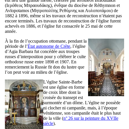
eut lieu une grande messe, célébrée par Iérothéos Braoudakis
(
Ιερόθεος Μπραουδάκης
), évêque du diocèse de Réthymnon et
Avlopotamos (
Μητροπολίτης Ρεθύμνης και Αυλοποτάμου
) de
1882 à 1896, même si les travaux de reconstruction n’étaient pas
encore terminés. Les travaux de reconstruction de l’église furent
achevés en 1886, et l’église fut consacrée le 25 mai de cette
année.
À la fin de l’occupation ottomane, pendant la
période de l’
État autonome de Crète
, l’église
d’Agia Barbara fut concédée aux troupes
russes d’interposition pour y célébrer le culte
orthodoxe russe entre 1898 et 1907. En
remerciement la Russie fit don du lustre que
l’on peut voir au milieu de l’église.
L’église Sainte-Barbe
est une église en forme
de croix libre dont la
croisée du transept est
surmontée d’un dôme. L’église ne possède
ni clocher ni campanile, mais, à l’époque
vénitienne, son campanile était le plus haut
de la ville (
n° 26 sur la peinture du
XVIIe
siècle
).