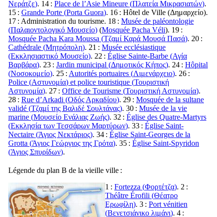
Νεράτζε
)
. 14 :
Place de l’Asie Mineure (
Πλατεία Μικρασιατών
)
.
15 :
Grande Porte (
Porta Guora
)
. 16 : Hôtel de Ville (
Δημαρχείο
).
17 : Administration du tourisme. 18 :
Musée de paléontologie
(
Παλαιοντολογικό Μουσείο
)
(
Mosquée Pacha Véli
). 19 :
Mosquée Pacha Kara Moussa (
Τζαμί Καρά Μουσά Πασά
)
. 20 :
Cathédrale (
Μητρόπολη
)
. 21 :
Musée ecclésiastique
(
Εκκλησιαστικό Μουσείο
)
. 22 :
Église Sainte-Barbe (
Αγία
Βαρβάρα
)
. 23 :
Jardin municipal (
Δημοτικός Κήπος
)
. 24 :
Hôpital
(
Νοσοκομείο
)
. 25 :
Autorités portuaires (
Λιμενάρχειο
)
. 26 :
Police (
Αστυνομία
) et police touristique (
Τουριστική
Αστυνομία
)
. 27 :
Office de Tourisme (
Τουριστική Αστυνομία
)
.
28 :
Rue d’Arkadi (
Οδός Αρκαδίου
)
. 29 :
Mosquée de la sultane
validé (
Τζαμί της Βαλιδέ Σουλτάνας
)
. 30 :
Musée de la vie
marine (
Μουσείο Ενάλιας Ζωής
)
. 32 :
Église des Quatre-Martyrs
(
Εκκλησία των Τεσσάρων Μαρτύρων
)
. 33 :
Église Saint-
Nectaire (
Άγιος Νεκτάριος
)
. 34 :
Église Saint-Georges de la
Grotta (
Άγιος Γεώργιος της Γρότα
)
. 35 :
Église Saint-Spyridon
(
Άγιος Σπυρίδων
)
.
Légende du plan B de la vieille ville :
1 :
Fortezza (
Φορτέτζα
)
. 2 :
Théâtre Érofili (
Θέατρο
Ερωφίλη
)
. 3 :
Port vénitien
(
Βενετσιάνικο λιμάνι
)
. 4 :