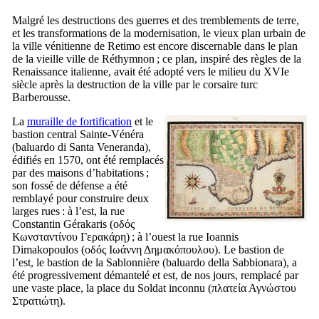
Malgré les destructions des guerres et des tremblements de terre,
et les transformations de la modernisation, le vieux plan urbain de
la ville vénitienne de
Retimo
est encore discernable dans le plan
de la vieille ville de Réthymnon ; ce plan, inspiré des règles de la
Renaissance italienne, avait été adopté vers le milieu du
XVIe
siècle après la destruction de la ville par le corsaire turc
Barberousse.
La
muraille de fortification
et le
bastion central Sainte-Vénéra
(
baluardo di Santa Veneranda
),
édifiés en 1570, ont été remplacés
par des maisons d’habitations ;
son fossé de défense a été
remblayé pour construire deux
larges rues : à l’est, la rue
Constantin Gérakaris (
οδός
Κωνσταντίνου Γερακάρη
) ; à l’ouest la rue Ioannis
Dimakopoulos (
οδός Ιωάννη Δημακόπουλου
). Le bastion de
l’est, le bastion de la Sablonnière (
baluardo della Sabbionara
), a
été progressivement démantelé et est, de nos jours, remplacé par
une vaste place, la place du Soldat inconnu (
πλατεία Αγνώστου
Στρατιώτη
).