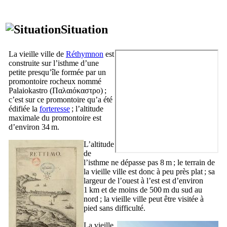
Situation
La vieille ville de
Réthymnon
est
construite sur l’isthme d’une
petite presqu’île formée par un
promontoire rocheux nommé
Palaiokastro (
Παλαιόκαστρο
) ;
c’est sur ce promontoire qu’a été
édifiée la
forteresse
; l’altitude
maximale du promontoire est
d’environ 34 m.
L’altitude
de
l’isthme ne dépasse pas 8 m ; le terrain de
la vieille ville est donc à peu près plat ; sa
largeur de l’ouest à l’est est d’environ
1 km et de moins de 500 m du sud au
nord ; la vieille ville peut être visitée à
pied sans difficulté.
La vieille