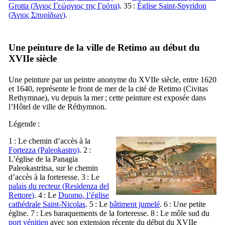
Grotta (
Άγιος Γεώργιος της Γρότα
)
. 35 :
Église Saint-Spyridon
(
Άγιος Σπυρίδων
)
.
Une peinture de la ville de
Retimo
au début du
XVIIe
siècle
Une peinture par un peintre anonyme du
XVIIe
siècle, entre 1620
et 1640, représente le front de mer de la cité de
Retimo
(
Civitas
Rethymnae
), vu depuis la mer ; cette peinture est exposée dans
l’Hôtel de ville de Réthymnon.
Légende :
1 : Le chemin d’accès à la
Fortezza
(Paleokastro)
. 2 :
L’église de la Panagia
Paleokastritsa, sur le chemin
d’accès à la forteresse. 3 : Le
palais du recteur (
Residenza del
Rettore
)
. 4 : Le
Duomo
, l’église
cathédrale Saint‑Nicolas
. 5 : Le
bâtiment jumelé
. 6 : Une petite
église. 7 : Les baraquements de la forteresse. 8 : Le môle sud du
port vénitien
avec son extension récente du début du
XVIIe