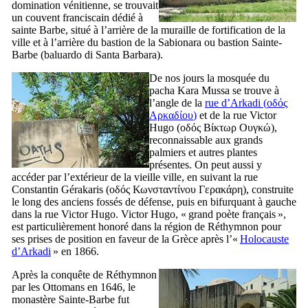
domination vénitienne, se trouvait
un couvent franciscain dédié à
sainte Barbe, situé à l’arrière de la muraille de fortification de la
ville et à l’arrière du bastion de la
Sabionara
ou bastion Sainte-
Barbe (
baluardo di Santa Barbara
).
De nos jours la mosquée du
pacha Kara Mussa se trouve à
l’angle de la
rue d’Arkadi (
οδός
Αρκαδίου
)
et de la rue Victor
Hugo (
οδός Βίκτωρ Ουγκώ
),
reconnaissable aux grands
palmiers et autres plantes
présentes. On peut aussi y
accéder par l’extérieur de la vieille ville, en suivant la rue
Constantin Gérakaris (
οδός Κωνσταντίνου Γερακάρη
), construite
le long des anciens fossés de défense, puis en bifurquant à gauche
dans la rue Victor Hugo. Victor Hugo, « grand poète français »,
est particulièrement honoré dans la région de Réthymnon pour
ses prises de position en faveur de la Grèce après l’«
Holocauste
d’Arkadi
» en 1866.
Après la conquête de Réthymnon
par les Ottomans en 1646, le
monastère Sainte-Barbe fut