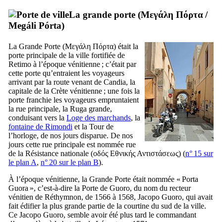
La grande porte (
Μεγάλη Πόρτα
/
Megáli Pórta
)
La Grande Porte (
Μεγάλη Πόρτα
) était la
porte principale de la ville fortifiée de
Retimo
à l’époque vénitienne ; c’était par
cette porte qu’entraient les voyageurs
arrivant par la route venant de
Candia
, la
capitale de la Crète vénitienne ; une fois la
porte franchie les voyageurs empruntaient
la rue principale, la
Ruga grande
,
conduisant vers la
Loge des marchands
, la
fontaine de Rimondi
et la Tour de
l’horloge, de nos jours disparue. De nos
jours cette rue principale est nommée rue
de la Résistance nationale (
οδός Εθνικής Αντιστάσεως
) (
n° 15 sur
le plan A
,
n° 20 sur le plan B
).
À l’époque vénitienne, la Grande Porte était nommée «
Porta
Guora
», c’est-à-dire la Porte de
Guoro
, du nom du recteur
vénitien de Réthymnon, de 1566 à 1568,
Jacopo Guoro
, qui avait
fait édifier la plus grande partie de la courtine du sud de la ville.
Ce
Jacopo Guoro
, semble avoir été plus tard le commandant