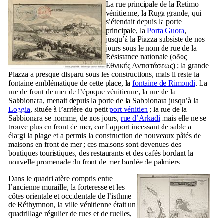
La rue principale de la
Retimo
vénitienne, la
Ruga grande
, qui
s’étendait depuis la porte
principale, la
Porta Guora
,
jusqu’à la
Piazza
subsiste de nos
jours sous le nom de rue de la
Résistance nationale (
οδός
Εθνικής Αντιστάσεως
) ; la grande
Piazza
a presque disparu sous les constructions, mais il reste la
fontaine emblématique de cette place, la
fontaine de
Rimondi
. La
rue de front de mer de l’époque vénitienne, la rue de la
Sabbionara
, menait depuis la porte de la
Sabbionara
jusqu’à la
Loggia
, située à l’arrière du petit
port vénitien
; la rue de la
Sabbionara
se nomme, de nos jours,
rue d’Arkadi
mais elle ne se
trouve plus en front de mer, car l’apport incessant de sable a
élargi la plage et a permis la construction de nouveaux pâtés de
maisons en front de mer ; ces maisons sont devenues des
boutiques touristiques, des restaurants et des cafés bordant la
nouvelle promenade du front de mer bordée de palmiers.
Dans le quadrilatère compris entre
l’ancienne muraille, la forteresse et les
côtes orientale et occidentale de l’isthme
de Réthymnon, la ville vénitienne était un
quadrillage régulier de rues et de ruelles,