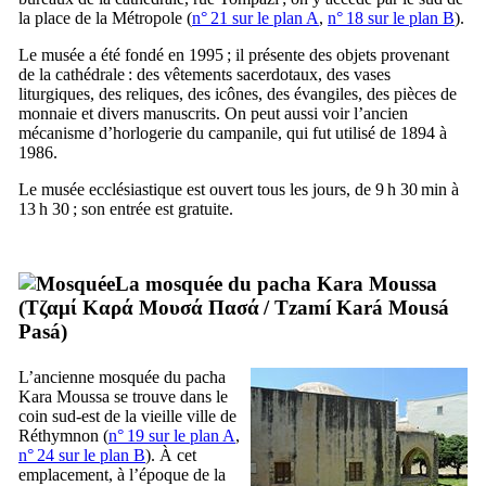
la place de la Métropole (
n° 21 sur le plan A
,
n° 18 sur le plan B
).
Le musée a été fondé en 1995 ; il présente des objets provenant
de la cathédrale : des vêtements sacerdotaux, des vases
liturgiques, des reliques, des icônes, des évangiles, des pièces de
monnaie et divers manuscrits. On peut aussi voir l’ancien
mécanisme d’horlogerie du campanile, qui fut utilisé de 1894 à
1986.
Le musée ecclésiastique est ouvert tous les jours, de 9 h 30 min à
13 h 30 ; son entrée est gratuite.
La mosquée du pacha Kara Moussa
(
Τζαμί Καρά Μουσά Πασά
/
Tzamí Kará Mousá
Pasá
)
L’ancienne mosquée du pacha
Kara Moussa se trouve dans le
coin sud-est de la vieille ville de
Réthymnon (
n° 19 sur le plan A
,
n° 24 sur le plan B
). À cet
emplacement, à l’époque de la