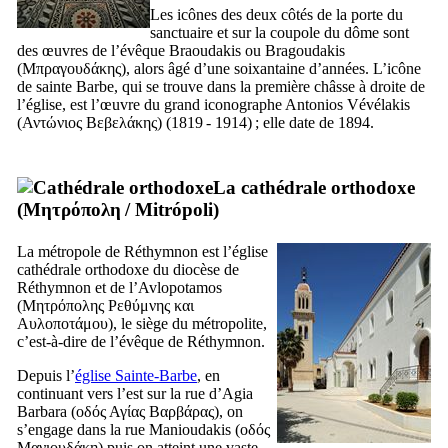
Les icônes des deux côtés de la porte du
sanctuaire et sur la coupole du dôme sont
des œuvres de l’évêque Braoudakis ou Bragoudakis
(
Μπραγουδάκης
), alors âgé d’une soixantaine d’années. L’icône
de sainte Barbe, qui se trouve dans la première châsse à droite de
l’église, est l’œuvre du grand iconographe Antonios Vévélakis
(
Αντώνιος Βεβελάκης
) (1819 - 1914) ; elle date de 1894.
La cathédrale orthodoxe
(
Μητρόπολη
/
Mitrópoli
)
La métropole de Réthymnon est l’église
cathédrale orthodoxe du diocèse de
Réthymnon et de l’Avlopotamos
(
Μητρόπολης Ρεθύμνης και
Αυλοποτάμου
), le siège du métropolite,
c’est-à-dire de l’évêque de Réthymnon.
Depuis l’
église Sainte-Barbe
, en
continuant vers l’est sur la rue d’Agia
Barbara (
οδός Αγίας Βαρβάρας
), on
s’engage dans la rue Manioudakis (
οδός
Μανιουδάκη
) puis on atteint une vaste