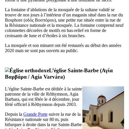
La fontaine d’ablutions de la mosquée de la sultane validé se
trouve de nos jours à l’intérieur d’un magasin situé dans la rue du
Bosphore (
οδός Βοσπόρου
), une petite rue située entre la rue de
la Résistance nationale et la mosquée. La fontaine comprend neuf
colonnettes décorées de motifs en bas-relief en forme de
croissants de lune et d’étoiles à six branches.
La mosquée et son minaret ont été restaurés au début des années
2020 mais ne sont pas ouverts au public.
L’église Sainte-Barbe (
Αγία
Βαρβάρα
/
Agía Varvára
)
L’église Sainte-Barbe est dédiée à la sainte
patronne de la ville de Réthymnon, Agia
Barbara, qui est fêtée le 4 décembre, jour
férié officiel à Réthymnon depuis 2003.
Depuis la
Grande Porte
suivre la rue de la
Résistance nationale sur 80 m, puis
bifurquer à droite dans la rue Sainte-Barbe