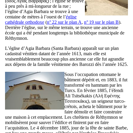
(
οδός Αγίας Βαρβάρας
) ; l’église se trouve
à peu près à mi-longueur de la rue ;
l’église d’Agia Barbara se trouve à une
centaine de mètres à l’ouest de l’
église
cathédrale orthodoxe
(
n° 22 sur le plan A
,
n° 19 sur le plan B
).
Derrière l’église, sur le même terrain, se trouve une ancienne
école qui a été pendant longtemps la bibliothèque municipale de
Réthymnon.
L’église d’Agia Barbara (
Santa Barbara
) apparaît sur un plan
cadastral vénitien datant de l’année 1613, mais elle est
vraisemblablement beaucoup plus ancienne car elle fut agrandie
aux dépens de la famille vénitienne des
Barozzi
dès l’année 1625.
Sous l’occupation ottomane le
bâtiment dépérit et, en 1883, il fut
transformé en hammam par les
Turcs. En février 1885, l’éfendi
Ali Tsitsékakis (
Αλή Εφέντης
Τσιτσεκάκις
), un seigneur turco-
crétois, acheta le bâtiment pour le
faire démolir et faire construire
une maison à cet emplacement. Les chrétiens de Réthymnon se
mobilisèrent pour sauver l’édifice et finirent par en faire
l’acquisition. Le 4 décembre 1885, jour de la fête de sainte Barbe,