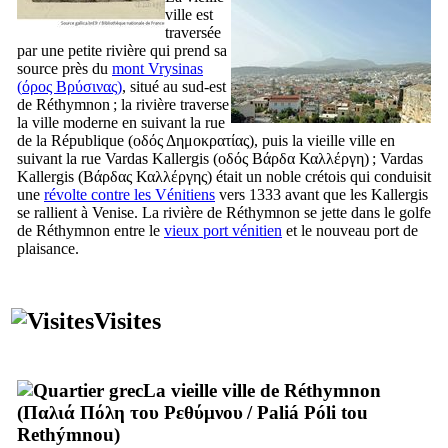
ville est
traversée
par une petite rivière qui prend sa
source près du
mont Vrysinas
(
όρος Βρύσινας
)
, situé au sud-est
de Réthymnon ; la rivière traverse
la ville moderne en suivant la rue
de la République (
οδός Δημοκρατίας
), puis la vieille ville en
suivant la rue Vardas Kallergis (
οδός Βάρδα Καλλέργη
) ; Vardas
Kallergis (
Βάρδας Καλλέργης
) était un noble crétois qui conduisit
une
révolte contre les Vénitiens
vers 1333 avant que les Kallergis
se rallient à Venise. La rivière de Réthymnon se jette dans le golfe
de Réthymnon entre le
vieux port vénitien
et le nouveau port de
plaisance.
Visites
La vieille ville de Réthymnon
(
Παλιά Πόλη του Ρεθύμνου
/
Paliá Póli tou
Rethýmnou
)