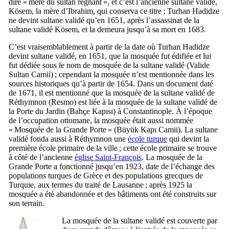
dire « mère du sultan régnant », et c’est l’ancienne sultane validé,
Kösem
, la mère d’Ibrahim, qui conserva ce titre ; Turhan Hadidze
ne devint sultane validé qu’en 1651, après l’assassinat de la
sultane validé
Kösem
, et la demeura jusqu’à sa mort en 1683.
C’est vraisemblablement à partir de la date où Turhan Hadidze
devint sultane validé, en 1651, que la mosquée fut édifiée et lui
fut dédiée sous le nom de mosquée de la sultane validé (
Valide
Sultan Camii
) ; cependant la mosquée n’est mentionnée dans les
sources historiques qu’à partir de 1654. Dans un document daté
de 1671, il est mentionné que la mosquée de la sultane validé de
Réthymnon (
Resmo
) est liée à la mosquée de la sultane validé de
la Porte du Jardin (
Bahçe Kapısı
) à Constantinople. À l’époque
de l’occupation ottomane, la mosquée était aussi nommée
« Mosquée de la Grande Porte » (
Büyük Kapı Camii
). La sultane
validé fonda aussi à Réthymnon une
école turque
qui devint la
première école primaire de la ville ; cette école primaire se trouve
à côté de l’ancienne
église Saint-François
. La mosquée de la
Grande Porte a fonctionné jusqu’en 1923, date de l’échange des
populations turques de Grèce et des populations grecques de
Turquie, aux termes du traité de Lausanne ; après 1925 la
mosquée a été abandonnée et des bâtiments ont été construits sur
son terrain.
La mosquée de la sultane validé est couverte par