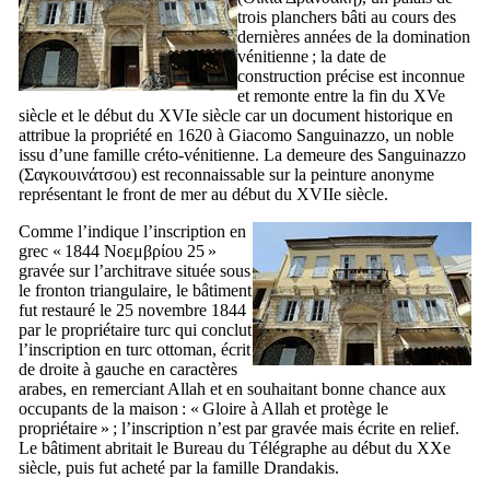
trois planchers bâti au cours des
dernières années de la domination
vénitienne ; la date de
construction précise est inconnue
et remonte entre la fin du
XVe
siècle et le début du
XVIe
siècle car un document historique en
attribue la propriété en 1620 à
Giacomo Sanguinazzo
, un noble
issu d’une famille créto-vénitienne. La demeure des
Sanguinazzo
(
Σαγκουινάτσου
) est reconnaissable sur la peinture anonyme
représentant le front de mer au début du
XVIIe
siècle.
Comme l’indique l’inscription en
grec «
1844 Νοεμβρίου 25
»
gravée sur l’architrave située sous
le fronton triangulaire, le bâtiment
fut restauré le 25 novembre 1844
par le propriétaire turc qui conclut
l’inscription en turc ottoman, écrit
de droite à gauche en caractères
arabes, en remerciant Allah et en souhaitant bonne chance aux
occupants de la maison : « Gloire à Allah et protège le
propriétaire » ; l’inscription n’est par gravée mais écrite en relief.
Le bâtiment abritait le Bureau du Télégraphe au début du
XXe
siècle, puis fut acheté par la famille Drandakis.