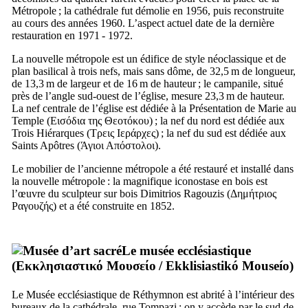
Métropole ; la cathédrale fut démolie en 1956, puis reconstruite
au cours des années 1960. L’aspect actuel date de la dernière
restauration en 1971 - 1972.
La nouvelle métropole est un édifice de style néoclassique et de
plan basilical à trois nefs, mais sans dôme, de 32,5 m de longueur,
de 13,3 m de largeur et de 16 m de hauteur ; le campanile, situé
près de l’angle sud-ouest de l’église, mesure 23,3 m de hauteur.
La nef centrale de l’église est dédiée à la Présentation de Marie au
Temple (
Εισόδια της Θεοτόκου
) ; la nef du nord est dédiée aux
Trois Hiérarques (
Τρεις Ιεράρχες
) ; la nef du sud est dédiée aux
Saints Apôtres (
Άγιοι Απόστολοι
).
Le mobilier de l’ancienne métropole a été restauré et installé dans
la nouvelle métropole : la magnifique iconostase en bois est
l’œuvre du sculpteur sur bois Dimitrios Ragouzis (
Δημήτριος
Ραγουζής
) et a été construite en 1852.
Le musée ecclésiastique
(
Εκκλησιαστικό Μουσείο
/
Ekklisiastikó Mouseío
)
Le Musée ecclésiastique de Réthymnon est abrité à l’intérieur des
bureaux de la cathédrale, rue Tompazi ; on y accède par le sud de