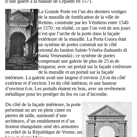
d’une galère à la bataille de Lépante en 1571.
La Grande Porte est l’un des derniers vestiges
de la muraille de fortification de la ville de
Retimo
, construite par les Vénitiens entre 1540
et 1570 ; en réalité, ce que l’on voit de nos jours
n’est que l’arche de la porte dans la façade
extérieure de la muraille. La
Porta Guora
était
un système de portes construit sur le côté
oriental du bastion Sainte-Vénéra (
baluardo di
Santa Veneranda
) ; ce système de portes
comprenait une galerie de plus de 25 m de
longueur, avec un portail sur la façade extérieure
de la muraille et un portail sur la façade
intérieure. La galerie avait une largeur d’environ 2,6 m du côté
extérieur et d’environ 3 m du côté intérieur, et une hauteur
d’environ 6 m. Les portails étaient en bois, avec un revêtement
métallique pour les protéger du feu en cas d’incendie.
Du côté de la façade intérieure, la porte
présentait un arc en plein cintre en
pierres de taille, surmonté d’une
architrave, d’un entablement et d’un
fronton triangulaire orné des armoiries
en relief de la République de Venise, un