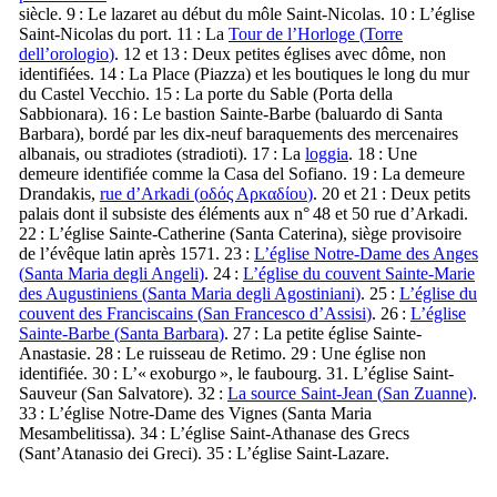
siècle. 9 : Le lazaret au début du môle Saint-Nicolas. 10 : L’église
Saint‑Nicolas du port. 11 : La
Tour de l’Horloge (
Torre
dell’orologio
)
. 12 et 13 : Deux petites églises avec dôme, non
identifiées. 14 : La Place (
Piazza
) et les boutiques le long du mur
du
Castel Vecchio
. 15 : La porte du Sable (
Porta della
Sabbionara
). 16 : Le bastion Sainte-Barbe (
baluardo di Santa
Barbara
), bordé par les dix-neuf baraquements des mercenaires
albanais, ou stradiotes (
stradioti
). 17 : La
loggia
. 18 : Une
demeure identifiée comme la
Casa del Sofiano
. 19 : La demeure
Drandakis,
rue d’Arkadi (
οδός Αρκαδίου
)
. 20 et 21 : Deux petits
palais dont il subsiste des éléments aux n° 48 et 50 rue d’Arkadi.
22 : L’église Sainte‑Catherine (
Santa Caterina
), siège provisoire
de l’évêque latin après 1571. 23 :
L’église Notre-Dame des Anges
(
Santa Maria degli Angeli
)
. 24 :
L’église du couvent Sainte-Marie
des Augustiniens (
Santa Maria degli Agostiniani
)
. 25 :
L’église du
couvent des Franciscains (
San Francesco d’Assisi
)
. 26 :
L’église
Sainte-Barbe (
Santa Barbara
)
. 27 : La petite église Sainte-
Anastasie. 28 : Le ruisseau de
Retimo
. 29 : Une église non
identifiée. 30 : L’«
exoburgo
», le faubourg. 31. L’église Saint-
Sauveur (
San Salvatore
). 32 :
La source Saint‑Jean (
San Zuanne
)
.
33 : L’église Notre‑Dame des Vignes (
Santa Maria
Mesambelitissa
). 34 : L’église Saint‑Athanase des Grecs
(
Sant’Atanasio dei Greci
). 35 : L’église Saint‑Lazare.