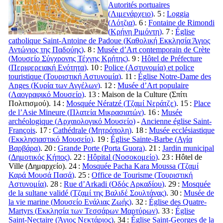
Autorités portuaires
(
Λιμενάρχειο
)
. 5 :
Loggia
(
Λότζια
)
. 6 :
Fontaine de Rimondi
(
Κρήνη Ριμόντη
)
. 7 :
Église
catholique Saint-Antoine de Padoue (
Καθολική Εκκλησία Άγιος
Αντώνιος της Παδούης
)
. 8 :
Musée d’Art contemporain de Crète
(
Μουσείο Σύγχρονης Τέχνης Κρήτης
)
. 9 :
Hôtel de Préfecture
(
Περιφερειακή Ενότητα
)
. 10 :
Police (
Αστυνομία
) et police
touristique (
Τουριστική Αστυνομία
)
. 11 :
Église Notre-Dame des
Anges (
Κυρία των Αγγέλων
)
. 12 :
Musée d’Art populaire
(
Λαογραφικό Μουσείο
)
. 13 : Maison de la Culture (
Σπίτι
Πολιτισμού
). 14 :
Mosquée Nératzé (
Τζαμί Νεράτζε
)
. 15 :
Place
de l’Asie Mineure (
Πλατεία Μικρασιατών
)
. 16 :
Musée
archéologique (
Αρχαιολογικό Μουσείο
)
-
Ancienne église Saint-
François
. 17 :
Cathédrale (
Μητρόπολη
)
. 18 :
Musée ecclésiastique
(
Εκκλησιαστικό Μουσείο
)
. 19 :
Église Sainte-Barbe (
Αγία
Βαρβάρα
)
. 20 :
Grande Porte (
Porta Guora
)
. 21 :
Jardin municipal
(
Δημοτικός Κήπος
)
. 22 :
Hôpital (
Νοσοκομείο
)
. 23 : Hôtel de
Ville (
Δημαρχείο
). 24 :
Mosquée Pacha Kara Moussa (
Τζαμί
Καρά Μουσά Πασά
)
. 25 :
Office de Tourisme (
Τουριστική
Αστυνομία
)
. 28 :
Rue d’Arkadi (
Οδός Αρκαδίου
)
. 29 :
Mosquée
de la sultane validé (
Τζαμί της Βαλιδέ Σουλτάνας
)
. 30 :
Musée de
la vie marine (
Μουσείο Ενάλιας Ζωής
)
. 32 :
Église des Quatre-
Martyrs (
Εκκλησία των Τεσσάρων Μαρτύρων
)
. 33 :
Église
Saint-Nectaire (
Άγιος Νεκτάριος
)
. 34 :
Église Saint-Georges de la