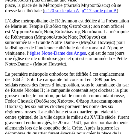
place, la place de la Métropole (
πλατεία Μητροπόλεως
) où se
dresse la cathédrale (
n° 20 sur le plan A
,
n° 17 sur le plan B
).
L’église métropolitaine de Réthymnon est dédiée à la Présentation
de Marie au Temple (
Εισόδια της Θεοτόκου
) ; son nom officiel
est
Μητροπολιτικός Ναός Εισοδίων της Θεοτόκου
. La métropole
de Réthymnon (
Μητροπολιτικός Ναός Ρεθύμνου
) est
surnommée la « Grande Notre-Dame » (
Μεγάλη Παναγία
) pour
la distinguer de l’ancienne cathédrale de rite romain à l’époque
vénitienne, l’
église Notre-Dame des Anges
, qui est de nos jours
une église de rite orthodoxe grec et qui est surnommée la « Petite
Notre-Dame » (
Mικρή Παναγία
).
La première métropole orthodoxe fut édifiée à cet emplacement
de 1844 à 1856. Le campanile fut construit en 1899 par les
soldats russes des forces d’interposition, sous le parrainage du tsar
de Russie Nicolas
II
; le campanile contenait sept cloches : la plus
grosse cloche, le bourdon, portait le nom du commandant russe,
Fédor Chostak (
Θεόδωρος Χιόστακ
,
Фёдор Александрович
Шостак
), les six autres cloches portaient les noms des six
régiments russes. La cathédrale et son quartier, qui étaient le
centre spirituel de la ville depuis le milieu du
XVIIIe
siècle, furent
gravement endommagés, le 20 mai 1941, par des bombardements
allemands lors de la conquête de la Crète. Après la guerre les
décombres du quartier furent évacués pour créer la place de la