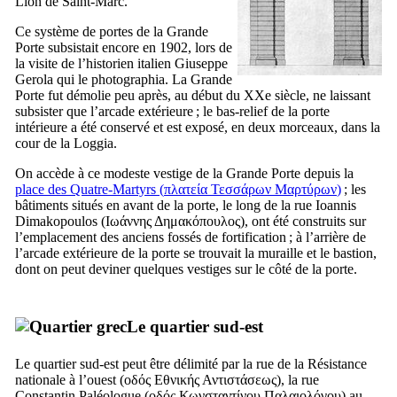
Lion de Saint-Marc.
Ce système de portes de la Grande
Porte subsistait encore en 1902, lors de
la visite de l’historien italien
Giuseppe
Gerola
qui le photographia. La Grande
Porte fut démolie peu après, au début du
XXe
siècle, ne laissant
subsister que l’arcade extérieure ; le bas-relief de la porte
intérieure a été conservé et est exposé, en deux morceaux, dans la
cour de la Loggia.
On accède à ce modeste vestige de la Grande Porte depuis la
place des Quatre-Martyrs (
πλατεία Τεσσάρων Μαρτύρων
)
; les
bâtiments situés en avant de la porte, le long de la rue Ioannis
Dimakopoulos (
Ιωάννης Δημακόπουλος
), ont été construits sur
l’emplacement des anciens fossés de fortification ; à l’arrière de
l’arcade extérieure de la porte se trouvait la muraille et le bastion,
dont on peut deviner quelques vestiges sur le côté de la porte.
Le quartier sud-est
Le quartier sud-est peut être délimité par la rue de la Résistance
nationale à l’ouest (
οδός Εθνικής Αντιστάσεως
), la rue
Constantin Paléologue (
οδός Κωνσταντίνου Παλαιολόγου
) au