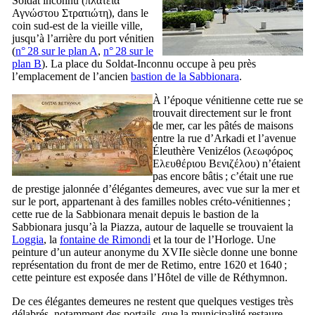
Soldat inconnu (
πλατεία
Αγνώστου Στρατιώτη
), dans le
coin sud-est de la vieille ville,
jusqu’à l’arrière du port vénitien
(
n° 28 sur le plan A
,
n° 28 sur le
plan B
). La place du Soldat-Inconnu occupe à peu près
l’emplacement de l’ancien
bastion de la
Sabbionara
.
À l’époque vénitienne cette rue se
trouvait directement sur le front
de mer, car les pâtés de maisons
entre la rue d’Arkadi et l’avenue
Éleuthère Venizélos (
λεωφόρος
Ελευθέριου Βενιζέλου
) n’étaient
pas encore bâtis ; c’était une rue
de prestige jalonnée d’élégantes demeures, avec vue sur la mer et
sur le port, appartenant à des familles nobles créto-vénitiennes ;
cette rue de la
Sabbionara
menait depuis le bastion de la
Sabbionara
jusqu’à la
Piazza
, autour de laquelle se trouvaient la
Loggia
, la
fontaine de
Rimondi
et la tour de l’Horloge. Une
peinture d’un auteur anonyme du
XVIIe
siècle donne une bonne
représentation du front de mer de
Retimo
, entre 1620 et 1640 ;
cette peinture est exposée dans l’Hôtel de ville de Réthymnon.
De ces élégantes demeures ne restent que quelques vestiges très
délabrés, notamment des portails, que la municipalité restaure