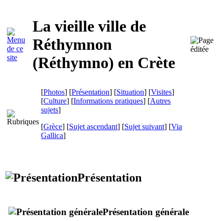
La vieille ville de
Réthymnon
(
Réthymno
) en Crète
[
Photos
] [
Présentation
] [
Situation
] [
Visites
]
[
Culture
] [
Informations pratiques
] [
Autres
sujets
]
[
Grèce
] [
Sujet ascendant
] [
Sujet suivant
]
[
Via
Gallica
]
Présentation
Présentation générale