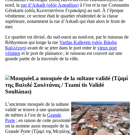
nord, la
rue d’Arkadi (
οδός Αρκαδίου
)
à l’est et la rue Constantin
Gérakaris (
οδός Κωνσταντίνου Γερακάρη
) au sud. À l’époque
vénitienne, ce secteur était le quartier résidentiel de la classe
supérieure, notamment la rue d’Arkadi qui était alors le front de
mer.
Le quartier est divisé, du sud-ouest au nord-est, par le ruisseau de
Réthymnon qui longe la rue
Vardas Kallergis (
οδός Βάρδα
Καλλέργη
)
avant de se jeter dans le port entre le
vieux port
vénitien
et le port de plaisance ; le ruisseau est couvert sur une
grande partie de la traversée de la ville.
La mosquée de la sultane validé (
Τζαμί
της Βαλιδέ Σουλτάνας
/
Tzamí tis Validé
Soultánas
)
L’ancienne mosquée de la sultane
validé se trouve à une quarantaine
de mètres à l’est de la
Grande
Porte
; en raison de cette proximité
on la nomme aussi mosquée de la
Grande Porte (
Τζαμί της Μεγάλης