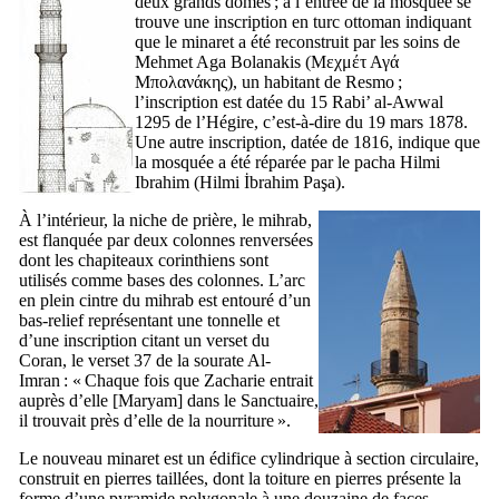
deux grands dômes ; à l’entrée de la mosquée se
trouve une inscription en turc ottoman indiquant
que le minaret a été reconstruit par les soins de
Mehmet Aga Bolanakis (
Μεχμέτ Αγά
Μπολανάκης
), un habitant de
Resmo
;
l’inscription est datée du 15 Rabi’ al-Awwal
1295 de l’Hégire, c’est-à-dire du 19 mars 1878.
Une autre inscription, datée de 1816, indique que
la mosquée a été réparée par le pacha Hilmi
Ibrahim (
Hilmi İbrahim Paşa
).
À l’intérieur, la niche de prière, le mihrab,
est flanquée par deux colonnes renversées
dont les chapiteaux corinthiens sont
utilisés comme bases des colonnes. L’arc
en plein cintre du mihrab est entouré d’un
bas-relief représentant une tonnelle et
d’une inscription citant un verset du
Coran, le verset 37 de la sourate Al-
Imran : «
Chaque fois que Zacharie entrait
auprès d’elle [Maryam] dans le Sanctuaire,
il trouvait près d’elle de la nourriture
».
Le nouveau minaret est un édifice cylindrique à section circulaire,
construit en pierres taillées, dont la toiture en pierres présente la
forme d’une pyramide polygonale à une douzaine de faces.