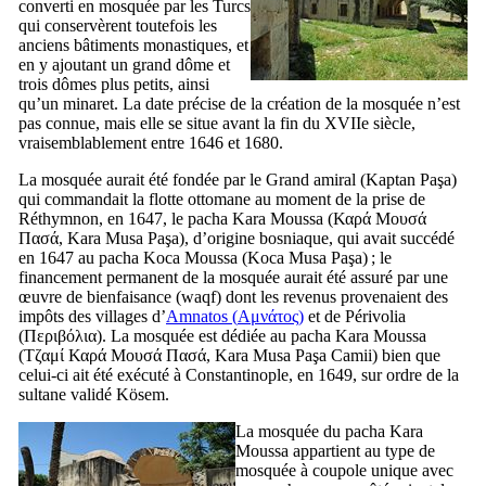
converti en mosquée par les Turcs
qui conservèrent toutefois les
anciens bâtiments monastiques, et
en y ajoutant un grand dôme et
trois dômes plus petits, ainsi
qu’un minaret. La date précise de la création de la mosquée n’est
pas connue, mais elle se situe avant la fin du
XVIIe
siècle,
vraisemblablement entre 1646 et 1680.
La mosquée aurait été fondée par le Grand amiral (
Kaptan Paşa
)
qui commandait la flotte ottomane au moment de la prise de
Réthymnon, en 1647, le pacha Kara Moussa (
Καρά Μουσά
Πασά
,
Kara Musa Paşa
), d’origine bosniaque, qui avait succédé
en 1647 au pacha Koca Moussa (
Koca Musa Paşa
) ; le
financement permanent de la mosquée aurait été assuré par une
œuvre de bienfaisance (
waqf
) dont les revenus provenaient des
impôts des villages d’
Amnatos (
Αμνάτος
)
et de Périvolia
(
Περιβόλια
). La mosquée est dédiée au pacha Kara Moussa
(
Τζαμί Καρά Μουσά Πασά
,
Kara Musa Paşa Camii
) bien que
celui-ci ait été exécuté à Constantinople, en 1649, sur ordre de la
sultane validé
Kösem
.
La mosquée du pacha Kara
Moussa appartient au type de
mosquée à coupole unique avec