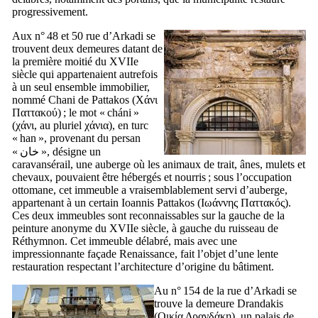
progressivement.
Aux n° 48 et 50 rue d’Arkadi se
trouvent deux demeures datant de
la première moitié du
XVIIe
siècle qui appartenaient autrefois
à un seul ensemble immobilier,
nommé Chani de Pattakos (
Χάνι
Παττακού
) ; le mot «
cháni
»
(
χάνι
, au pluriel
χάνια
), en turc
«
han
», provenant du persan
«
خان
», désigne un
caravansérail, une auberge où les animaux de trait, ânes, mulets et
chevaux, pouvaient être hébergés et nourris ; sous l’occupation
ottomane, cet immeuble a vraisemblablement servi d’auberge,
appartenant à un certain Ioannis Pattakos (
Ιωάννης Παττακός
).
Ces deux immeubles sont reconnaissables sur la gauche de la
peinture anonyme du
XVIIe
siècle, à gauche du ruisseau de
Réthymnon. Cet immeuble délabré, mais avec une
impressionnante façade Renaissance, fait l’objet d’une lente
restauration respectant l’architecture d’origine du bâtiment.
Au n° 154 de la rue d’Arkadi se
trouve la demeure Drandakis
(
Οικία Δρανδάκη
), un palais de