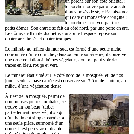
un porche sur son côté oriental ;
le porche s’ouvre par une arcade
d’arcs brisés de style Renaissance
qui date du monastère d’origine ;
le porche est couvert par trois
petits dômes. Son entrée se fait du côté nord, par une porte en arc.
Le dôme, de 8 m de diamètre, qui abrite l’espace repose sur
quatre arcs brisés et quatre trompes.
Le mihrab, au milieu du mur sud, est formé d’une petite niche
couronnée d’une corniche ; dans sa partie supérieure, il conserve
une ornementation à thèmes végétaux, dont on peut voir des
traces en bleu, rouge et vert.
Le minaret était situé sur le côté nord de la mosquée, et, de nos
jours, seule sa base carrée est conservée sur 3,5 m de hauteur, au
milieu d’une végétation dense.
À l’est de la mosquée, parmi de
nombreuses pierres tombales, se
trouve un tombeau (
türbe
)
partiellement préservé ; il s’agit
d’un bâtiment simple, carré et à
une seule pièce, surmonté d’un
dôme. Il est peu vraisemblable
qu’il s’agisse du tombeau du