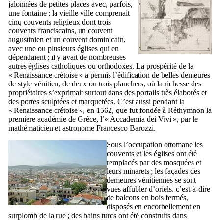
jalonnées de petites places avec, parfois,
une fontaine ; la vieille ville comprenait
cinq couvents religieux dont trois
couvents franciscains, un couvent
augustinien et un couvent dominicain,
avec une ou plusieurs églises qui en
dépendaient ; il y avait de nombreuses
autres églises catholiques ou orthodoxes. La prospérité de la
«
Renaissance crétoise
» a permis l’édification de belles demeures
de style vénitien, de deux ou trois planchers, où la richesse des
propriétaires s’exprimait surtout dans des portails très élaborés et
des portes sculptées et marquetées. C’est aussi pendant la
«
Renaissance crétoise
», en 1562, que fut fondée à Réthymnon la
première académie de Grèce, l’«
Accademia dei Vivi
», par le
mathématicien et astronome
Francesco Barozzi
.
Sous l’occupation ottomane les
couvents et les églises ont été
remplacés par des mosquées et
leurs minarets ; les façades des
demeures vénitiennes se sont
vues affubler d’oriels, c’est-à-dire
de balcons en bois fermés,
disposés en encorbellement en
surplomb de la rue ; des bains turcs ont été construits dans