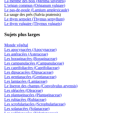
La menthe des bois (Mentha silvestris)
L'origan commun (Origanum vulgare)
Le pas-de-poule (Lamium amplexicaule)
La sauge des prés (Salvia pratensis)
Le thym serpolet (Thymus serpyllum)
Le thym vulgaire (Thymus vulgaris)
Sujets plus larges
Monde végétal
Les apocynacées (Apocynaceae)
Les astéracées (Asteraceae)
Les boraginacées (Boraginaceae)
Les campanulacées (Campanulaceae)
Les caprifoliacées (Caprifoliaceae)
Les dipsacacées (Dipsacaceae)
Les gentianacées (Gentianaceae)
Les lamiacées (Lamiaceae)
Le liseron des champs (Convolvulus arvensis)
Les oléacées (Oleaceae)
Les plantaginacées (Plantaginaceae)
Les rubiacées (Rubiaceae)
Les scrofulariacées (Scrophulariaceae)
Les solanacées (Solanaceae)