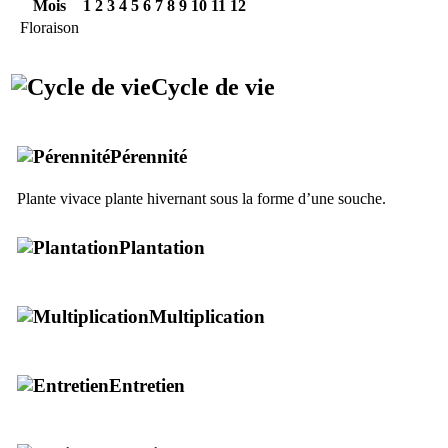
Mois
1
2
3
4
5
6
7
8
9
10
11
12
Floraison
Cycle de vie
Pérennité
Plante vivace plante hivernant sous la forme d’une souche.
Plantation
Multiplication
Entretien