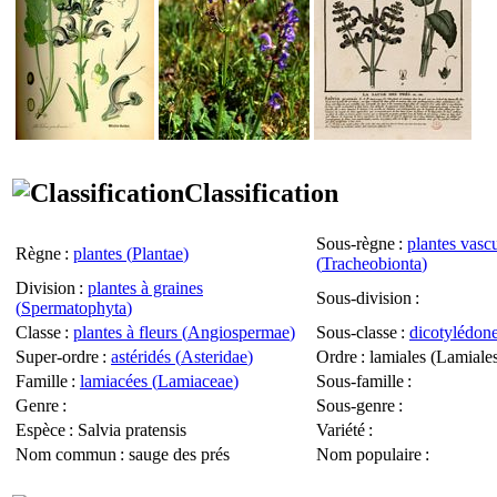
Classification
Sous-règne
:
plantes vascu
Règne
:
plantes (
Plantae
)
(
Tracheobionta
)
Division
:
plantes à graines
Sous-division
:
(
Spermatophyta
)
Classe
:
plantes à fleurs (
Angiospermae
)
Sous-classe
:
dicotylédone
Super-ordre
:
astéridés (
Asteridae
)
Ordre
: lamiales (
Lamiale
Famille
:
lamiacées (
Lamiaceae
)
Sous-famille
:
Genre
:
Sous-genre
:
Espèce
:
Salvia pratensis
Variété
:
Nom commun
: sauge des prés
Nom populaire
: