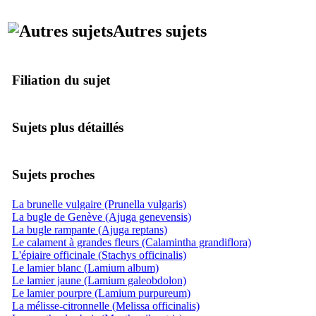
Autres sujets
Filiation du sujet
Sujets plus détaillés
Sujets proches
La brunelle vulgaire (Prunella vulgaris)
La bugle de Genève (Ajuga genevensis)
La bugle rampante (Ajuga reptans)
Le calament à grandes fleurs (Calamintha grandiflora)
L'épiaire officinale (Stachys officinalis)
Le lamier blanc (Lamium album)
Le lamier jaune (Lamium galeobdolon)
Le lamier pourpre (Lamium purpureum)
La mélisse-citronnelle (Melissa officinalis)