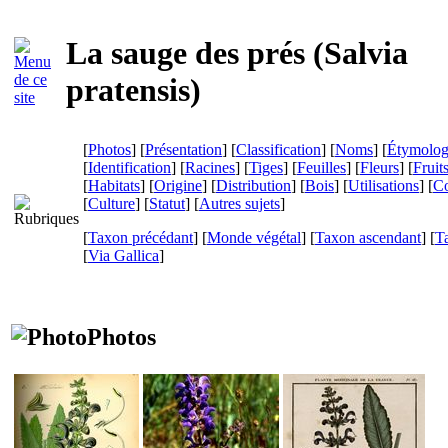
La sauge des prés (
Salvia
pratensis
)
[
Photos
] [
Présentation
] [
Classification
] [
Noms
] [
Étymolog
[
Identification
] [
Racines
] [
Tiges
] [
Feuilles
] [
Fleurs
] [
Fruit
[
Habitats
] [
Origine
] [
Distribution
] [
Bois
] [
Utilisations
] [
Co
[
Culture
] [
Statut
] [
Autres sujets
]
[
Taxon précédant
] [
Monde végétal
] [
Taxon ascendant
] [
T
[
Via Gallica
]
Photos